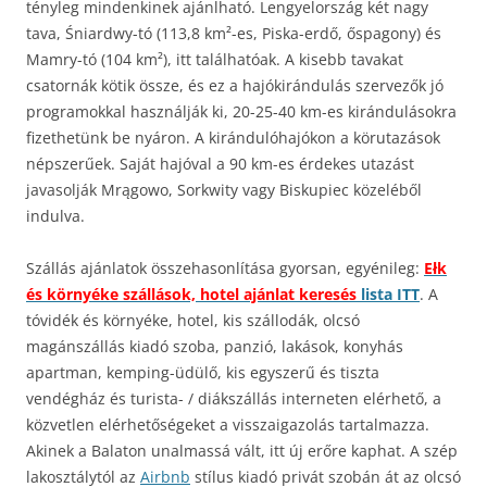
tényleg mindenkinek ajánlható. Lengyelország két nagy
tava, Śniardwy-tó (113,8 km²-es, Piska-erdő, őspagony) és
Mamry-tó (104 km²), itt találhatóak. A kisebb tavakat
csatornák kötik össze, és ez a hajókirándulás szervezők jó
programokkal használják ki, 20-25-40 km-es kirándulásokra
fizethetünk be nyáron. A kirándulóhajókon a körutazások
népszerűek. Saját hajóval a 90 km-es érdekes utazást
javasolják Mrągowo, Sorkwity vagy Biskupiec közeléből
indulva.
Szállás ajánlatok összehasonlítása gyorsan, egyénileg:
Ełk
és környéke szállások, hotel ajánlat keresés
lista ITT
. A
tóvidék és környéke, hotel, kis szállodák, olcsó
magánszállás kiadó szoba, panzió, lakások, konyhás
apartman, kemping-üdülő, kis egyszerű és tiszta
vendégház és turista- / diákszállás interneten elérhető, a
közvetlen elérhetőségeket a visszaigazolás tartalmazza.
Akinek a Balaton unalmassá vált, itt új erőre kaphat. A szép
lakosztálytól az
Airbnb
stílus kiadó privát szobán át az olcsó