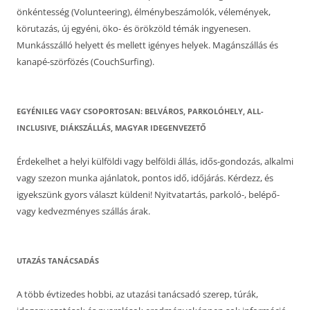
önkéntesség (Volunteering), élménybeszámolók, vélemények,
körutazás, új egyéni, öko- és örökzöld témák ingyenesen.
Munkásszálló helyett és mellett igényes helyek. Magánszállás és
kanapé-szörfözés (CouchSurfing).
EGYÉNILEG VAGY CSOPORTOSAN: BELVÁROS, PARKOLÓHELY, ALL-
INCLUSIVE, DIÁKSZÁLLÁS, MAGYAR IDEGENVEZETŐ
Érdekelhet a helyi külföldi vagy belföldi állás, idős-gondozás, alkalmi
vagy szezon munka ajánlatok, pontos idő, időjárás. Kérdezz, és
igyekszünk gyors választ küldeni! Nyitvatartás, parkoló-, belépő-
vagy kedvezményes szállás árak.
UTAZÁS TANÁCSADÁS
A több évtizedes hobbi, az utazási tanácsadó szerep, túrák,