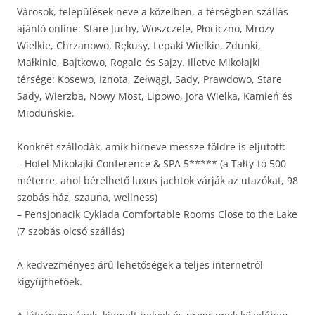
Városok, települések neve a közelben, a térségben szállás
ajánló online: Stare Juchy, Woszczele, Płociczno, Mrozy
Wielkie, Chrzanowo, Rękusy, Lepaki Wielkie, Zdunki,
Małkinie, Bajtkowo, Rogale és Sajzy. Illetve Mikołajki
térsége: Kosewo, Iznota, Zełwągi, Sady, Prawdowo, Stare
Sady, Wierzba, Nowy Most, Lipowo, Jora Wielka, Kamień és
Mioduńskie.
Konkrét szállodák, amik hírneve messze földre is eljutott:
– Hotel Mikołajki Conference & SPA 5***** (a Tałty-tó 500
méterre, ahol bérelhető luxus jachtok várják az utazókat, 98
szobás ház, szauna, wellness)
– Pensjonacik Cyklada Comfortable Rooms Close to the Lake
(7 szobás olcsó szállás)
A kedvezményes árú lehetőségek a teljes internetről
kigyűjthetőek.