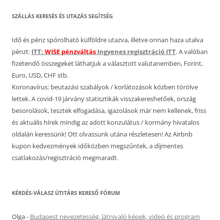
SZÁLLÁS KERESÉS ÉS UTAZÁS SEGÍTSÉG
Idő és pénz spórolható külföldre utazva, illetve onnan haza utalva
pénzt:
ITT:
WISE pénzváltás
Ingyenes regisztráció ITT
. A valóban
fizetendő összegeket láthatjuk a választott valutanemben, Forint,
Euro, USD, CHF stb.
Koronavírus: beutazási szabályok / korlátozások közben törölve
lettek. A covid-19 járvány statisztikák visszakereshetőek, ország
besorolások, tesztek elfogadása, igazolások már nem kellenek, friss
és aktuális hírek mindig az adott konzulátus / kormány hivatalos
oldalán keressünk! Ott olvassunk utána részletesen! Az Airbnb
kupon kedvezmények időközben megszűntek, a díjmentes
csatlakozás/regisztráció megmaradt.
KÉRDÉS-VÁLASZ ÚTITÁRS KERESŐ FÓRUM
Olga
-
Budapest nevezetesség, látnivaló képek, videó és program