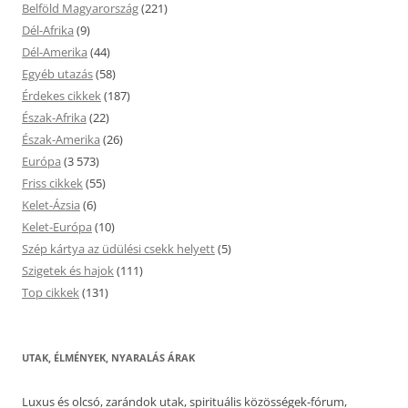
Belföld Magyarország
(221)
Dél-Afrika
(9)
Dél-Amerika
(44)
Egyéb utazás
(58)
Érdekes cikkek
(187)
Észak-Afrika
(22)
Észak-Amerika
(26)
Európa
(3 573)
Friss cikkek
(55)
Kelet-Ázsia
(6)
Kelet-Európa
(10)
Szép kártya az üdülési csekk helyett
(5)
Szigetek és hajok
(111)
Top cikkek
(131)
UTAK, ÉLMÉNYEK, NYARALÁS ÁRAK
Luxus és olcsó, zarándok utak, spirituális közösségek-fórum,