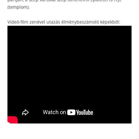
(templom).
Videó-film zenével utazás élménybeszámoló képekből: