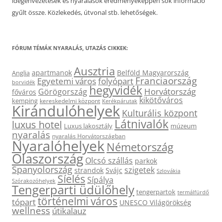
idegenvezetések és nyaralások eredményeképpen sok információ
gyűlt össze. Közlekedés, útvonal stb. lehetőségek.
FÓRUM TÉMÁK NYARALÁS, UTAZÁS CIKKEK:
Ausztria
apartmanok
Belföld Magyarország
Anglia
Franciaország
Egyetemi város
folyópart
borvidék
hegyvidék
Horvátország
Görögország
főváros
kikötőváros
kemping
kereskedelmi központ
Kerékpárutak
Kirándulóhelyek
Kulturális központ
Látnivalók
luxus hotel
Luxus lakosztály
múzeum
nyaralás
nyaralás Horvátországban
Nyaralóhelyek
Németország
Olaszország
Olcsó szállás
parkok
Spanyolország
szigetek
strandok
Svájc
Szlovákia
Síelés
Sípálya
Szórakozóhelyek
Tengerparti üdülőhely
tengerpartok
termálfürdő
történelmi város
tópart
UNESCO Világörökség
wellness
útikalauz