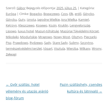
Szerző:
Gábor
Bejegyzés időpontja:
2025. július 25.
| Kategória:
Európa
| Címke:
Bogacko
,
Bogaczewo
,
Czos
,
Ełk
,
erdő
,
Giżycko
,
Giżycku
,
Guty
,
Iznota
,
Jagodne Wielkie
,
Jora Wielka
,
Kamień
,
Kętrzyn
,
Kleszczewo
,
Kosewo
,
Kozin
,
Kruklin
,
Lengyelország
,
Lipowo
,
luxus hotel
,
Mazuri-tóhátság
,
Mazúriai Tájvédelmi Körzet
,
Mikołajki
,
Mioduńskie
,
Mrągowo
,
Nowy Most
,
Olsztyn
,
Pieczarki
,
Pisz
,
Prawdowo
,
Rydzewo
,
Sady
,
Stare Sady
,
Sulimy
,
Szczytno
,
természetvédelmi terület
,
tópart
,
Visztula
,
Wierzba
,
Wilkasy
,
Wrony
,
Zełwągi
Bejegyzés
←
Győr szállás: hotel
Pazin szálláshely, csendes
navigáció
vélemény és utazás ajánló
kultúra és látnivaló
→
blog-fórum