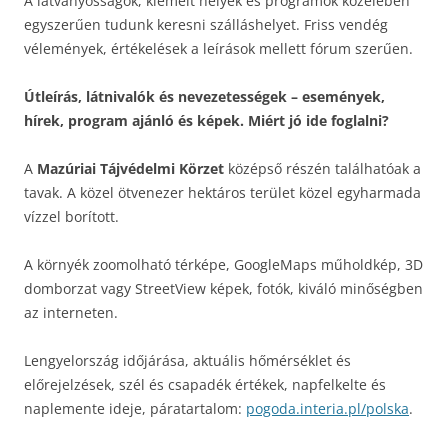
A látványosságok, kiemelt helyek és programok közelében
egyszerűen tudunk keresni szálláshelyet. Friss vendég
vélemények, értékelések a leírások mellett fórum szerűen.
Útleírás, látnivalók és nevezetességek – események,
hírek, program ajánló és képek. Miért jó ide foglalni?
A
Mazúriai Tájvédelmi Körzet
középső részén találhatóak a
tavak. A közel ötvenezer hektáros terület közel egyharmada
vízzel borított.
A környék zoomolható térképe, GoogleMaps műholdkép, 3D
domborzat vagy StreetView képek, fotók, kiváló minőségben
az interneten.
Lengyelország időjárása, aktuális hőmérséklet és
előrejelzések, szél és csapadék értékek, napfelkelte és
naplemente ideje, páratartalom:
pogoda.interia.pl/polska
.