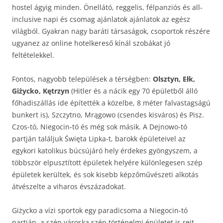
hostel ágyig minden. Önellátó, reggelis, félpanziós és all-
inclusive napi és csomag ajánlatok ajánlatok az egész
világból. Gyakran nagy baráti társaságok, csoportok részére
ugyanez az online hotelkereső kínál szobákat jó
feltételekkel.
Fontos, nagyobb települések a térségben:
Olsztyn, Ełk,
Giżycko, Kętrzyn
(Hitler és a nácik egy 70 épületből álló
főhadiszállás ide építették a közelbe, 8 méter falvastagságú
bunkert is), Szczytno, Mrągowo (csendes kisváros) és Pisz.
Czos-tó, Niegocin-tó és még sok másik. A Dejnowo-tó
partján találjuk Święta Lipka-t, barokk épületeivel az
egykori katolikus búcsújáró hely érdekes gyöngyszem, a
többször elpusztított épületek helyére különlegesen szép
épületek kerültek, és sok kisebb képzőművészeti alkotás
átvészelte a viharos évszázadokat.
Giżycko a vízi sportok egy paradicsoma a Niegocin-tó
partján, a szép városka szép történelmi épületet is rejt