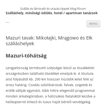
Szállás és látnivaló és utazás tippek blog-fórum
Szálláshely, minőségi üdülés, hotel / apartman tanácsok
---
Kilépés
MENÜ
a
tartalomba
Mazuri tavak: Mikołajki, Mrągowo és Ełk
szálláshelyek
Mazuri-tóhátság
Lengyelország természeti szépségei közül az északkeleti
országrészben található tóvidéket emeljük ki. A Visztula
alsó folyásától kb. 290 km hosszan húzódik kelet felé az
orosz határig. Csodás üdülővárosok, falvak, szigetek és
erdők váltják egymást, több hétre elegendő programmal
minden árkategóriában, a hátizsákos fiataloktól kezdve a
helikopterrel érkező és luxus hajót bérelő vendégekig