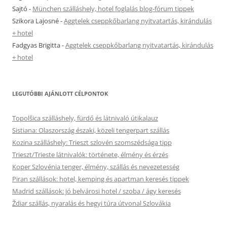
Sajtó
-
München szálláshely, hotel foglalás blog-fórum tippek
Szikora Lajosné
-
Aggtelek cseppkőbarlang nyitvatartás, kirándulás
+ hotel
Fadgyas Brigitta
-
Aggtelek cseppkőbarlang nyitvatartás, kirándulás
+ hotel
LEGUTÓBBI AJÁNLOTT CÉLPONTOK
Topolšica szálláshely, fürdő és látnivaló útikalauz
Sistiana: Olaszország északi, közeli tengerpart szállás
Kozina szálláshely: Trieszt szlovén szomszédsága tipp
Trieszt/Trieste látnivalók: története, élmény és érzés
Koper Szlovénia tenger, élmény, szállás és nevezetesség
Piran szállások: hotel, kemping és apartman keresés tippek
Madrid szállások: jó belvárosi hotel / szoba / ágy keresés
Ždiar szállás, nyaralás és hegyi túra útvonal Szlovákia