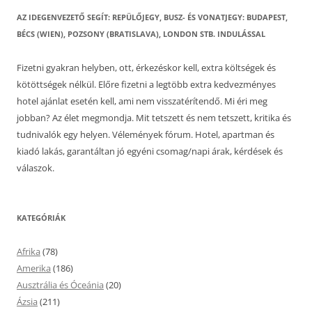
AZ IDEGENVEZETŐ SEGÍT: REPÜLŐJEGY, BUSZ- ÉS VONATJEGY: BUDAPEST,
BÉCS (WIEN), POZSONY (BRATISLAVA), LONDON STB. INDULÁSSAL
Fizetni gyakran helyben, ott, érkezéskor kell, extra költségek és
kötöttségek nélkül. Előre fizetni a legtöbb extra kedvezményes
hotel ajánlat esetén kell, ami nem visszatérítendő. Mi éri meg
jobban? Az élet megmondja. Mit tetszett és nem tetszett, kritika és
tudnivalók egy helyen. Vélemények fórum. Hotel, apartman és
kiadó lakás, garantáltan jó egyéni csomag/napi árak, kérdések és
válaszok.
KATEGÓRIÁK
Afrika
(78)
Amerika
(186)
Ausztrália és Óceánia
(20)
Ázsia
(211)