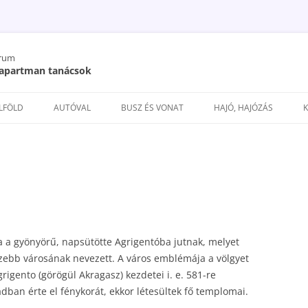
órum
/ apartman tanácsok
Kilépés
a
ELFÖLD
AUTÓVAL
BUSZ ÉS VONAT
HAJÓ, HAJÓZÁS
tartalomba
a a gyönyörű, napsütötte Agrigentóba jutnak, melyet
szebb városának nevezett. A város emblémája a völgyet
igento (görögül Akragasz) kezdetei i. e. 581-re
zadban érte el fénykorát, ekkor létesültek fő templomai.