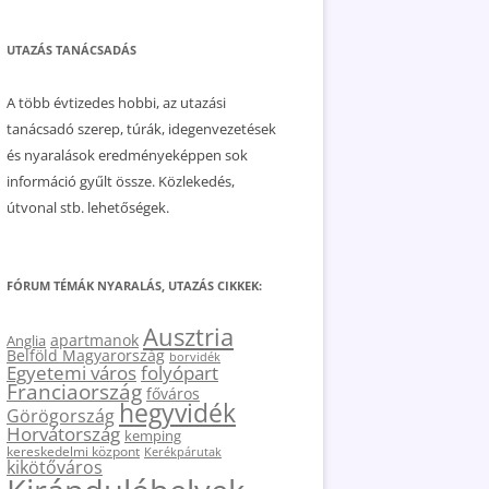
UTAZÁS TANÁCSADÁS
A több évtizedes hobbi, az utazási
tanácsadó szerep, túrák, idegenvezetések
és nyaralások eredményeképpen sok
információ gyűlt össze. Közlekedés,
útvonal stb. lehetőségek.
FÓRUM TÉMÁK NYARALÁS, UTAZÁS CIKKEK:
Ausztria
apartmanok
Anglia
Belföld Magyarország
borvidék
Egyetemi város
folyópart
Franciaország
főváros
hegyvidék
Görögország
Horvátország
kemping
kereskedelmi központ
Kerékpárutak
kikötőváros