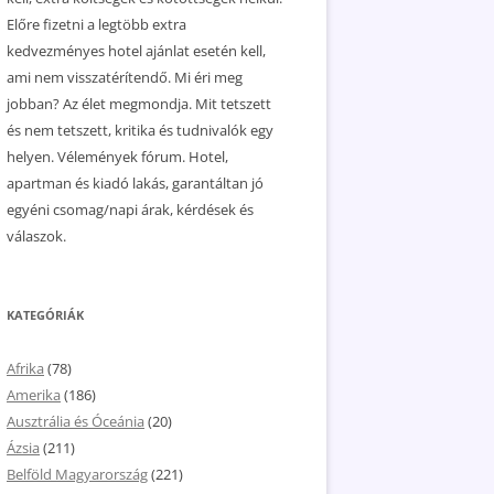
Előre fizetni a legtöbb extra
kedvezményes hotel ajánlat esetén kell,
ami nem visszatérítendő. Mi éri meg
jobban? Az élet megmondja. Mit tetszett
és nem tetszett, kritika és tudnivalók egy
helyen. Vélemények fórum. Hotel,
apartman és kiadó lakás, garantáltan jó
egyéni csomag/napi árak, kérdések és
válaszok.
KATEGÓRIÁK
Afrika
(78)
Amerika
(186)
Ausztrália és Óceánia
(20)
Ázsia
(211)
Belföld Magyarország
(221)