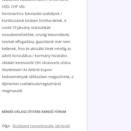
USD, CHF stb.
Koronavírus: beutazási szabályok /
korlátozások közben törölve lettek. A
covid-19 járvány statisztikák
visszakereshetőek, ország besorolások,
tesztek elfogadása, igazolások már nem
kellenek, friss és aktuális hírek mindig az
adott konzulátus / kormány hivatalos
oldalán keressünk! Ott olvassunk utána
részletesen! Az Airbnb kupon
kedvezmények időközben megszűntek, a
díjmentes csatlakozás/regisztráció
megmaradt.
KÉRDÉS-VÁLASZ ÚTITÁRS KERESŐ FÓRUM
Olga
-
Budapest nevezetesség, látnivaló