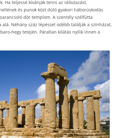
k. Ha teljessé kívánják tenni az időutazást,
A hellének és punok közt dúló gyakori háborúskodás
 parancsoló dór templom. A szentély szélfútta
 alá. Néhány száz lépéssel odébb találják a színházat,
baro-hegy tetején. Páratlan kilátás nyílik innen a