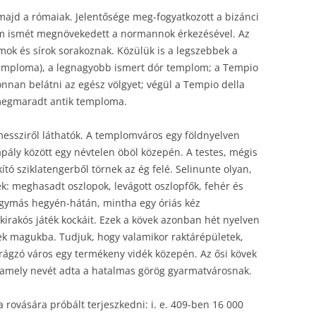
majd a rómaiak. Jelentősége meg-fogyatkozott a bizánci
ám ismét megnövekedett a normannok érkezésével. Az
k és sírok sorakoznak. Közülük is a legszebbek a
temploma), a legnagyobb ismert dór templom; a Tempio
nnan belátni az egész völgyet; végül a Tempio della
 megmaradt antik temploma.
ssziről láthatók. A templomváros egy földnyelven
lapály között egy névtelen öböl közepén. A testes, mégis
kító sziklatengerből törnek az ég felé. Selinunte olyan,
ék: meghasadt oszlopok, levágott oszlopfők, fehér és
egymás hegyén-hátán, mintha egy óriás kéz
kirakós játék kockáit. Ezek a kövek azonban hét nyelven
ek magukba. Tudjuk, hogy valamikor raktárépületek,
virágzó város egy termékeny vidék közepén. Az ősi kövek
, amely nevét adta a hatalmas görög gyarmatvárosnak.
a rovására próbált terjeszkedni: i. e. 409-ben 16 000