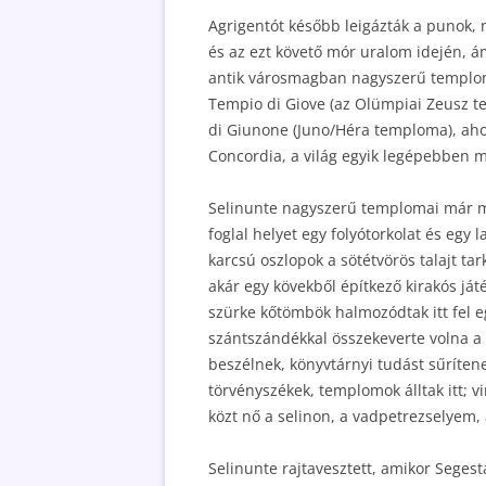
Agrigentót később leigázták a punok, 
és az ezt követő mór uralom idején, 
antik városmagban nagyszerű templomo
Tempio di Giove (az Olümpiai Zeusz 
di Giunone (Juno/Héra temploma), aho
Concordia, a világ egyik legépebben
Selinunte nagyszerű templomai már me
foglal helyet egy folyótorkolat és egy 
karcsú oszlopok a sötétvörös talajt tar
akár egy kövekből építkező kirakós ját
szürke kőtömbök halmozódtak itt fel 
szántszándékkal összekeverte volna a 
beszélnek, könyvtárnyi tudást sűríten
törvényszékek, templomok álltak itt; 
közt nő a selinon, a vadpetrezselyem
Selinunte rajtavesztett, amikor Segest