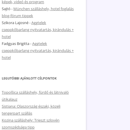
képek, videó és program
Sajtó
-
München szálláshely, hotel foglalás
blog-fórum tippek
Szikora Lajosné
-
Aggtelek
cseppkőbarlang nyitvatartás, kirándulás +
hotel
Fadgyas Brigitta
-
Aggtelek
cseppkőbarlang nyitvatartás, kirándulás +
hotel
LEGUTÓBBI AJÁNLOTT CÉLPONTOK
Topolšica szálláshely, fürdő és látnivaló
útikalauz
Sistiana: Olaszország északi, közeli
tengerpart szállás
Kozina szálláshely: Trieszt szlovén
szomszédsága tipp