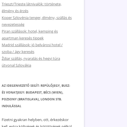
Trieszt/Trieste látnivalók: története,
élmény és érzés
Koper Szlovénia tenger, élmény, szállás és
nevezetesség
Piran szállások: hotel, kemping és
apartman keresés tippek
Madrid szállások: jó belvárosi hotel /
szoba / ágy keresés
Ždiar szállás, nyaralás és hegyi túra
útvonal Szlovákia
AZ IDEGENVEZETŐ SEGÍT: REPÜLŐJEGY, BUSZ-
ÉS VONATJEGY: BUDAPEST, BÉCS (WIEN),
POZSONY (BRATISLAVA), LONDON STB.
INDULÁSSAL
Fizetni gyakran helyben, ott, érkezéskor
kell, extra költségek és kötöttségek nélkül.