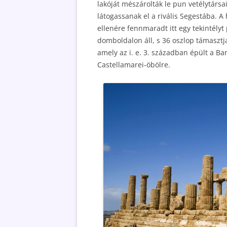
lakóját mészárolták le pun vetélytársai
látogassanak el a rivális Segestába. 
ellenére fennmaradt itt egy tekintélyt
domboldalon áll, s 36 oszlop támasztja
amely az i. e. 3. században épült a Bar
Castellamarei-öbölre.