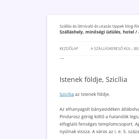
Szállás és látnivaló és utazás tippek blog-f
Szálláshely, minőségi üdülés, hotel 
KEZDŐLAP
A SZÁLLÁSKERESŐ KÜL-, B
---
SAN MARINO SZÁLLÁSOK ÉS
UTAZÁS OLCSÓBBAN 2018
Istenek földje, Szicília
Szicília
az Istenek földje.
Az elhanyagolt bányavidéken átlábolv
Pindarosz görög költő a halandók leg
elfoglaló fenséges templomcsoport. Agr
nyúlnak vissza. A város az i. e. 5. szá