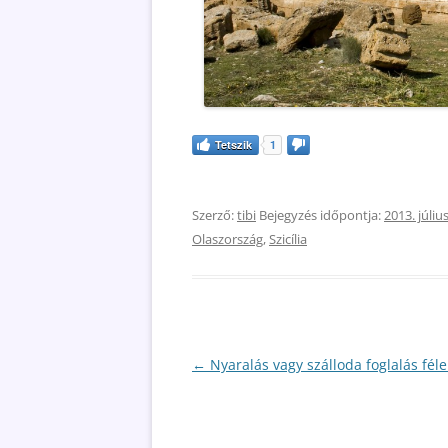
Tetszik
1
Szerző:
tibi
Bejegyzés időpontja:
2013. július
Olaszország
,
Szicília
Bejegyzés
←
Nyaralás vagy szálloda foglalás fél
navigáció