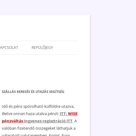
KAPCSOLAT
REPÜLŐJEGY
ADATVÉDELEM
JOGNYILATKOZAT
MÉDIAAJÁNLAT
SZÁLLÁS KERESÉS ÉS UTAZÁS SEGÍTSÉG
Idő és pénz spórolható külföldre utazva,
illetve onnan haza utalva pénzt:
ITT:
WISE
pénzváltás
Ingyenes regisztráció ITT
. A
valóban fizetendő összegeket láthatjuk a
választott valutanemben, Forint, Euro,