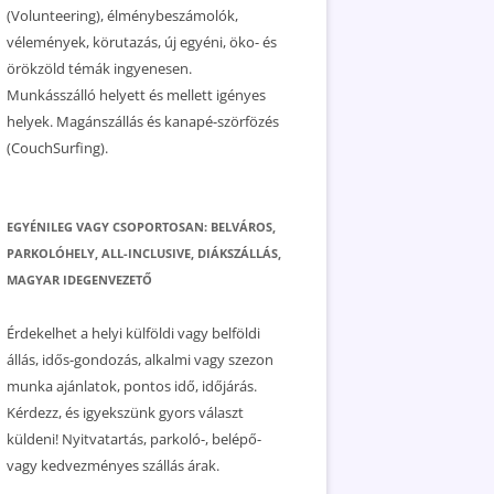
(Volunteering), élménybeszámolók,
vélemények, körutazás, új egyéni, öko- és
örökzöld témák ingyenesen.
Munkásszálló helyett és mellett igényes
helyek. Magánszállás és kanapé-szörfözés
(CouchSurfing).
EGYÉNILEG VAGY CSOPORTOSAN: BELVÁROS,
PARKOLÓHELY, ALL-INCLUSIVE, DIÁKSZÁLLÁS,
MAGYAR IDEGENVEZETŐ
Érdekelhet a helyi külföldi vagy belföldi
állás, idős-gondozás, alkalmi vagy szezon
munka ajánlatok, pontos idő, időjárás.
Kérdezz, és igyekszünk gyors választ
küldeni! Nyitvatartás, parkoló-, belépő-
vagy kedvezményes szállás árak.