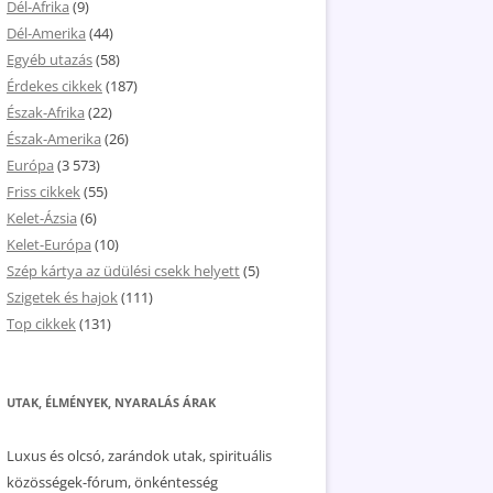
Dél-Afrika
(9)
Dél-Amerika
(44)
Egyéb utazás
(58)
Érdekes cikkek
(187)
Észak-Afrika
(22)
Észak-Amerika
(26)
Európa
(3 573)
Friss cikkek
(55)
Kelet-Ázsia
(6)
Kelet-Európa
(10)
Szép kártya az üdülési csekk helyett
(5)
Szigetek és hajok
(111)
Top cikkek
(131)
UTAK, ÉLMÉNYEK, NYARALÁS ÁRAK
Luxus és olcsó, zarándok utak, spirituális
közösségek-fórum, önkéntesség