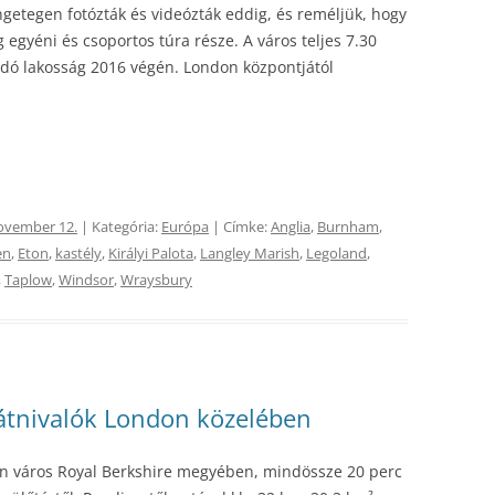
ngetegen fotózták és videózták eddig, és reméljük, hogy
 egyéni és csoportos túra része. A város teljes 7.30
andó lakosság 2016 végén. London központjától
ovember 12.
| Kategória:
Európa
| Címke:
Anglia
,
Burnham
,
en
,
Eton
,
kastély
,
Királyi Palota
,
Langley Marish
,
Legoland
,
,
Taplow
,
Windsor
,
Wraysbury
látnivalók London közelében
rn város Royal Berkshire megyében, mindössze 20 perc