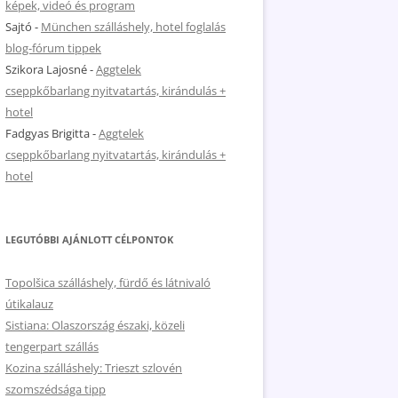
képek, videó és program
Sajtó
-
München szálláshely, hotel foglalás
blog-fórum tippek
Szikora Lajosné
-
Aggtelek
cseppkőbarlang nyitvatartás, kirándulás +
hotel
Fadgyas Brigitta
-
Aggtelek
cseppkőbarlang nyitvatartás, kirándulás +
hotel
LEGUTÓBBI AJÁNLOTT CÉLPONTOK
Topolšica szálláshely, fürdő és látnivaló
útikalauz
Sistiana: Olaszország északi, közeli
tengerpart szállás
Kozina szálláshely: Trieszt szlovén
szomszédsága tipp