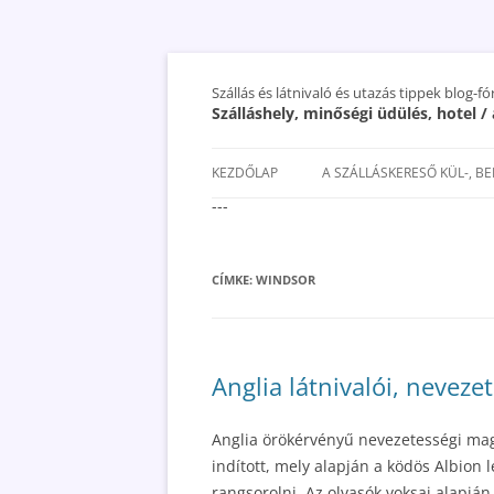
Szállás és látnivaló és utazás tippek blog-f
Szálláshely, minőségi üdülés, hotel 
KEZDŐLAP
A SZÁLLÁSKERESŐ KÜL-, B
---
SAN MARINO SZÁLLÁSOK ÉS
UTAZÁS OLCSÓBBAN 2018
CÍMKE:
WINDSOR
Anglia látnivalói, neveze
Anglia örökérvényű nevezetességi mag
indított, mely alapján a ködös Albion 
rangsorolni. Az olvasók voksai alapjá