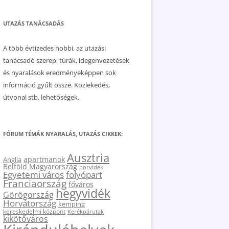
UTAZÁS TANÁCSADÁS
A több évtizedes hobbi, az utazási
tanácsadó szerep, túrák, idegenvezetések
és nyaralások eredményeképpen sok
információ gyűlt össze. Közlekedés,
útvonal stb. lehetőségek.
FÓRUM TÉMÁK NYARALÁS, UTAZÁS CIKKEK:
Ausztria
apartmanok
Anglia
Belföld Magyarország
borvidék
Egyetemi város
folyópart
Franciaország
főváros
hegyvidék
Görögország
Horvátország
kemping
kereskedelmi központ
Kerékpárutak
kikötőváros