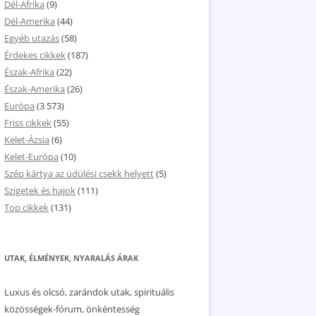
Dél-Afrika
(9)
Dél-Amerika
(44)
Egyéb utazás
(58)
Érdekes cikkek
(187)
Észak-Afrika
(22)
Észak-Amerika
(26)
Európa
(3 573)
Friss cikkek
(55)
Kelet-Ázsia
(6)
Kelet-Európa
(10)
Szép kártya az üdülési csekk helyett
(5)
Szigetek és hajok
(111)
Top cikkek
(131)
UTAK, ÉLMÉNYEK, NYARALÁS ÁRAK
Luxus és olcsó, zarándok utak, spirituális
közösségek-fórum, önkéntesség