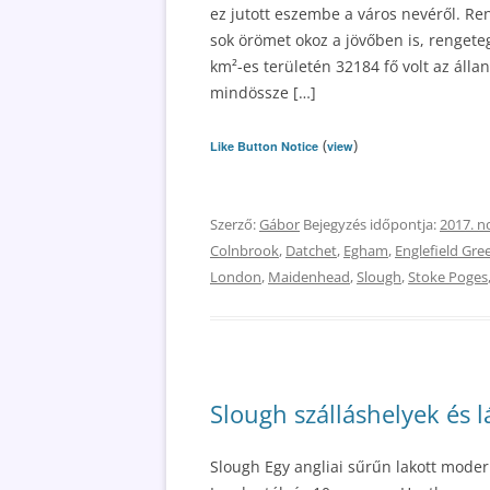
ez jutott eszembe a város nevéről. Re
sok örömet okoz a jövőben is, rengeteg
km²-es területén 32184 fő volt az áll
mindössze […]
(
)
Like Button Notice
view
Szerző:
Gábor
Bejegyzés időpontja:
2017. n
Colnbrook
,
Datchet
,
Egham
,
Englefield Gre
London
,
Maidenhead
,
Slough
,
Stoke Poges
Slough szálláshelyek és 
Slough Egy angliai sűrűn lakott mode