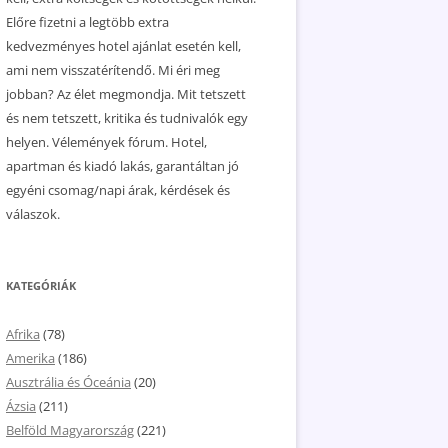
Előre fizetni a legtöbb extra
kedvezményes hotel ajánlat esetén kell,
ami nem visszatérítendő. Mi éri meg
jobban? Az élet megmondja. Mit tetszett
és nem tetszett, kritika és tudnivalók egy
helyen. Vélemények fórum. Hotel,
apartman és kiadó lakás, garantáltan jó
egyéni csomag/napi árak, kérdések és
válaszok.
KATEGÓRIÁK
Afrika
(78)
Amerika
(186)
Ausztrália és Óceánia
(20)
Ázsia
(211)
Belföld Magyarország
(221)