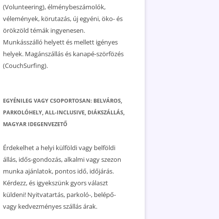
(Volunteering), élménybeszámolók,
vélemények, körutazás, új egyéni, öko- és
örökzöld témák ingyenesen.
Munkásszálló helyett és mellett igényes
helyek. Magánszállás és kanapé-szörfözés
(CouchSurfing).
EGYÉNILEG VAGY CSOPORTOSAN: BELVÁROS,
PARKOLÓHELY, ALL-INCLUSIVE, DIÁKSZÁLLÁS,
MAGYAR IDEGENVEZETŐ
Érdekelhet a helyi külföldi vagy belföldi
állás, idős-gondozás, alkalmi vagy szezon
munka ajánlatok, pontos idő, időjárás.
Kérdezz, és igyekszünk gyors választ
küldeni! Nyitvatartás, parkoló-, belépő-
vagy kedvezményes szállás árak.