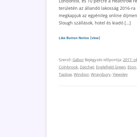
Londontól, és 10 percre a Heathrow re
területén az állandó lakosság 2016-ra 1
megkapjuk az egyénileg online díjment
Slough szállások, hotel és kiadó […]
(
)
Like Button Notice
view
Szerző:
Gábor
Bejegyzés időpontja:
2017. o
Colnbrook
,
Datchet
,
Englefield Green
,
Eton
Taplow
,
Windsor
,
Wraysbury
,
Yiewsley