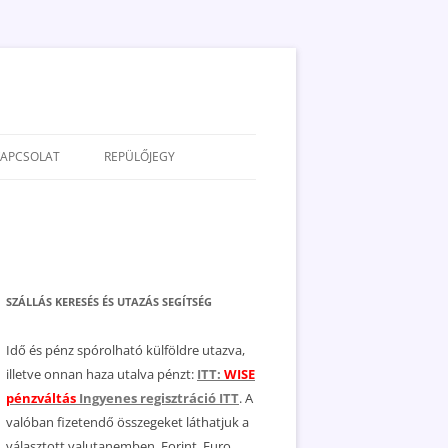
KAPCSOLAT
REPÜLŐJEGY
ADATVÉDELEM
JOGNYILATKOZAT
MÉDIAAJÁNLAT
SZÁLLÁS KERESÉS ÉS UTAZÁS SEGÍTSÉG
Idő és pénz spórolható külföldre utazva,
illetve onnan haza utalva pénzt:
ITT:
WISE
pénzváltás
Ingyenes regisztráció ITT
. A
valóban fizetendő összegeket láthatjuk a
választott valutanemben, Forint, Euro,