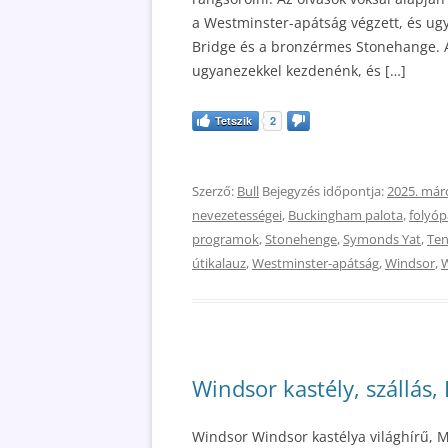
a Westminster-apátság végzett, és u
Bridge és a bronzérmes Stonehange. A
ugyanezekkel kezdenénk, és […]
Tetszik
2
Szerző:
Bull
Bejegyzés időpontja:
2025. márc
nevezetességei
,
Buckingham palota
,
folyóp
programok
,
Stonehenge
,
Symonds Yat
,
Ten
útikalauz
,
Westminster-apátság
,
Windsor
,
W
Windsor kastély, szállás
Windsor Windsor kastélya világhírű, M