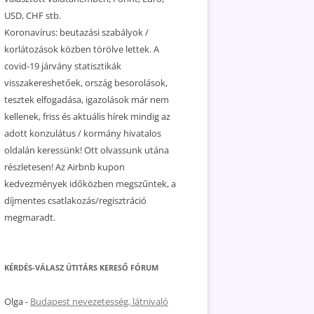
USD, CHF stb.
Koronavírus: beutazási szabályok /
korlátozások közben törölve lettek. A
covid-19 járvány statisztikák
visszakereshetőek, ország besorolások,
tesztek elfogadása, igazolások már nem
kellenek, friss és aktuális hírek mindig az
adott konzulátus / kormány hivatalos
oldalán keressünk! Ott olvassunk utána
részletesen! Az Airbnb kupon
kedvezmények időközben megszűntek, a
díjmentes csatlakozás/regisztráció
megmaradt.
KÉRDÉS-VÁLASZ ÚTITÁRS KERESŐ FÓRUM
Olga
-
Budapest nevezetesség, látnivaló