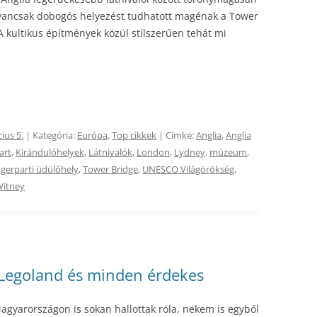
gyancsak dobogós helyezést tudhatott magénak a Tower
 kultikus építmények közül stílszerűen tehát mi
ius 5.
| Kategória:
Európa
,
Top cikkek
| Címke:
Anglia
,
Anglia
art
,
Kirándulóhelyek
,
Látnivalók
,
London
,
Lydney
,
múzeum
,
gerparti üdülőhely
,
Tower Bridge
,
UNESCO Világörökség
,
itney
, Legoland és minden érdekes
agyarországon is sokan hallottak róla, nekem is egyből