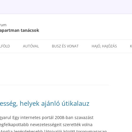
órum
/ apartman tanácsok
Kilépés
a
ELFÖLD
AUTÓVAL
BUSZ ÉS VONAT
HAJÓ, HAJÓZÁS
tartalomba
tesség, helyek ajánló útikalauz
yarul Egy internetes portál 2008-ban szavazást
legfelkapottabb nevezetességeit szerették volna
n Anglia legérdekesebb látnivalói között toronymagasan