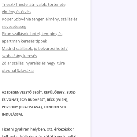
Trieszt/Trieste látnivalók: története,
élmény és érzés
Koper Szlovénia tenger, élmény, szállás és
nevezetesség
Piran szállások: hotel, kemping és
apartman keresés tippek
Madrid szállások: jó belvárosi hotel /
szoba / ágy keresés
Ždiar szállás, nyaralás és hegyi túra
útvonal Szlovákia
AZ IDEGENVEZETŐ SEGÍT: REPÜLŐJEGY, BUSZ-
ÉS VONATJEGY: BUDAPEST, BÉCS (WIEN),
POZSONY (BRATISLAVA), LONDON STB.
INDULÁSSAL
Fizetni gyakran helyben, ott, érkezéskor
kell, extra költségek és kötöttségek nélkül.