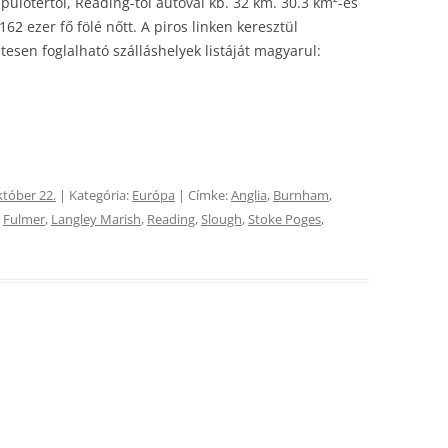
pülőtértől, Reading-től autóval kb. 32 km. 30.3 km²-es
62 ezer fő fölé nőtt. A piros linken keresztül
esen foglalható szálláshelyek listáját magyarul:
któber 22.
| Kategória:
Európa
| Címke:
Anglia
,
Burnham
,
,
Fulmer
,
Langley Marish
,
Reading
,
Slough
,
Stoke Poges
,