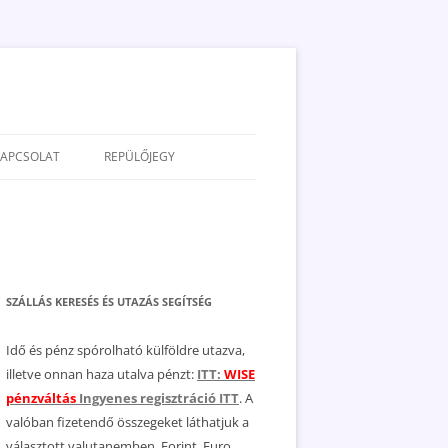
KAPCSOLAT
REPÜLŐJEGY
ADATVÉDELEM
JOGNYILATKOZAT
MÉDIAAJÁNLAT
SZÁLLÁS KERESÉS ÉS UTAZÁS SEGÍTSÉG
Idő és pénz spórolható külföldre utazva,
illetve onnan haza utalva pénzt:
ITT:
WISE
pénzváltás
Ingyenes regisztráció ITT
. A
valóban fizetendő összegeket láthatjuk a
választott valutanemben, Forint, Euro,