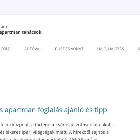
órum
/ apartman tanácsok
Kilépés
a
ELFÖLD
AUTÓVAL
BUSZ ÉS VONAT
HAJÓ, HAJÓZÁS
tartalomba
s apartman foglalás ajánló és tipp
lmi központ, a történelmi város jelentősen átalakult.
és sikeres ipari világcégek miatt. A hírekből sajnos a
ók, balesetek miatt ismerhetjük. 186.38 km²-es