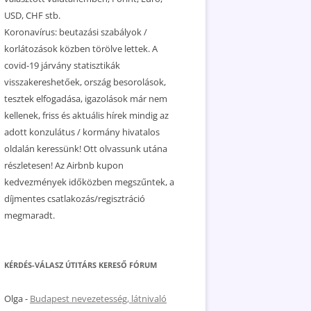
USD, CHF stb.
Koronavírus: beutazási szabályok /
korlátozások közben törölve lettek. A
covid-19 járvány statisztikák
visszakereshetőek, ország besorolások,
tesztek elfogadása, igazolások már nem
kellenek, friss és aktuális hírek mindig az
adott konzulátus / kormány hivatalos
oldalán keressünk! Ott olvassunk utána
részletesen! Az Airbnb kupon
kedvezmények időközben megszűntek, a
díjmentes csatlakozás/regisztráció
megmaradt.
KÉRDÉS-VÁLASZ ÚTITÁRS KERESŐ FÓRUM
Olga
-
Budapest nevezetesség, látnivaló