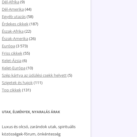
Dél-Afrika
(9)
Dél-Amerika
(44)
Egyéb utazás
(58)
Érdekes cikkek
(187)
Észak-Afrika
(22)
Észak-Amerika
(26)
Európa
(3 573)
Friss cikkek
(55)
Kelet-Ázsia
(6)
Kelet-Európa
(10)
Szép kártya az üdülési csekk helyett
(5)
Szigetek és hajok
(111)
Top cikkek
(131)
UTAK, ÉLMÉNYEK, NYARALÁS ÁRAK
Luxus és olcsó, zarándok utak, spirituális
közösségek-fórum, önkéntesség