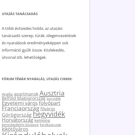
UTAZÁS TANÁCSADÁS
A több évtizedes hobbi, az utazási
tanácsadó szerep, túrák, idegenvezetések
és nyaralások eredményeképpen sok
információ gyűlt össze. Közlekedés,
útvonal stb. lehetőségek.
FÓRUM TÉMÁK NYARALÁS, UTAZÁS CIKKEK:
Ausztria
apartmanok
Anglia
Belföld Magyarország
borvidék
Egyetemi város
folyópart
Franciaország
főváros
hegyvidék
Görögország
Horvátország
kemping
kereskedelmi központ
Kerékpárutak
kikötőváros