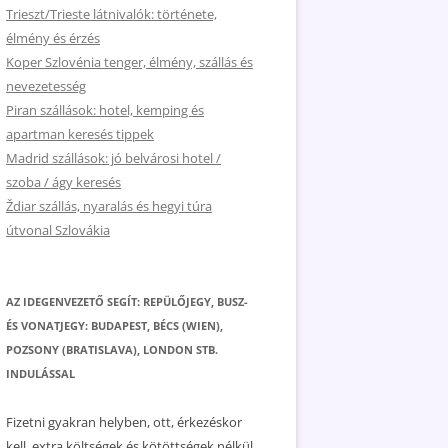
Trieszt/Trieste látnivalók: története,
élmény és érzés
Koper Szlovénia tenger, élmény, szállás és
nevezetesség
Piran szállások: hotel, kemping és
apartman keresés tippek
Madrid szállások: jó belvárosi hotel /
szoba / ágy keresés
Ždiar szállás, nyaralás és hegyi túra
útvonal Szlovákia
AZ IDEGENVEZETŐ SEGÍT: REPÜLŐJEGY, BUSZ-
ÉS VONATJEGY: BUDAPEST, BÉCS (WIEN),
POZSONY (BRATISLAVA), LONDON STB.
INDULÁSSAL
Fizetni gyakran helyben, ott, érkezéskor
kell, extra költségek és kötöttségek nélkül.