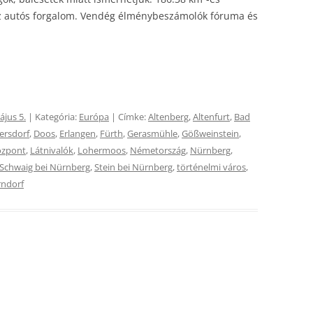
az autós forgalom. Vendég élménybeszámolók fóruma és
ájus 5.
| Kategória:
Európa
| Címke:
Altenberg
,
Altenfurt
,
Bad
ersdorf
,
Doos
,
Erlangen
,
Fürth
,
Gerasmühle
,
Gößweinstein
,
özpont
,
Látnivalók
,
Lohermoos
,
Németország
,
Nürnberg
,
Schwaig bei Nürnberg
,
Stein bei Nürnberg
,
történelmi város
,
rndorf