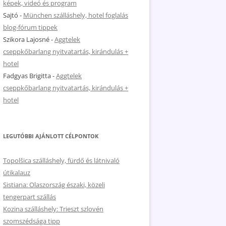
képek, videó és program
Sajtó
-
München szálláshely, hotel foglalás
blog-fórum tippek
Szikora Lajosné
-
Aggtelek
cseppkőbarlang nyitvatartás, kirándulás +
hotel
Fadgyas Brigitta
-
Aggtelek
cseppkőbarlang nyitvatartás, kirándulás +
hotel
LEGUTÓBBI AJÁNLOTT CÉLPONTOK
Topolšica szálláshely, fürdő és látnivaló
útikalauz
Sistiana: Olaszország északi, közeli
tengerpart szállás
Kozina szálláshely: Trieszt szlovén
szomszédsága tipp