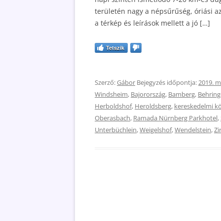
területén nagy a népsűrűség, óriási 
a térkép és leírások mellett a jó […]
Tetszik
Szerző:
Gábor
Bejegyzés időpontja:
2019. m
Windsheim
,
Bajorország
,
Bamberg
,
Behring
Herboldshof
,
Heroldsberg
,
kereskedelmi k
Oberasbach
,
Ramada Nürnberg Parkhotel
,
Unterbüchlein
,
Weigelshof
,
Wendelstein
,
Zi