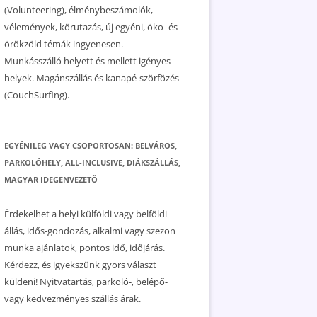
(Volunteering), élménybeszámolók,
vélemények, körutazás, új egyéni, öko- és
örökzöld témák ingyenesen.
Munkásszálló helyett és mellett igényes
helyek. Magánszállás és kanapé-szörfözés
(CouchSurfing).
EGYÉNILEG VAGY CSOPORTOSAN: BELVÁROS,
PARKOLÓHELY, ALL-INCLUSIVE, DIÁKSZÁLLÁS,
MAGYAR IDEGENVEZETŐ
Érdekelhet a helyi külföldi vagy belföldi
állás, idős-gondozás, alkalmi vagy szezon
munka ajánlatok, pontos idő, időjárás.
Kérdezz, és igyekszünk gyors választ
küldeni! Nyitvatartás, parkoló-, belépő-
vagy kedvezményes szállás árak.