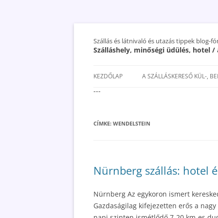
Szállás és látnivaló és utazás tippek blog-f
Szálláshely, minőségi üdülés, hotel 
KEZDŐLAP
A SZÁLLÁSKERESŐ KÜL-, B
---
SAN MARINO SZÁLLÁSOK ÉS
UTAZÁS OLCSÓBBAN 2018
CÍMKE:
WENDELSTEIN
Nürnberg szállás: hotel é
Nürnberg Az egykoron ismert kereskede
Gazdaságilag kifejezetten erős a nagy 
napi szinten ismétlődő 7-20 km-es dug