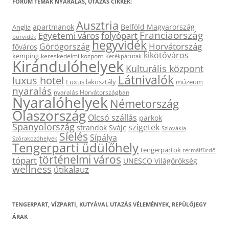
FÓRUM TÉMÁK NYARALÁS, UTAZÁS CIKKEK:
Ausztria
apartmanok
Belföld Magyarország
Anglia
Franciaország
Egyetemi város
folyópart
borvidék
hegyvidék
Horvátország
Görögország
főváros
kikötőváros
kemping
kereskedelmi központ
Kerékpárutak
Kirándulóhelyek
Kulturális központ
Látnivalók
luxus hotel
Luxus lakosztály
múzeum
nyaralás
nyaralás Horvátországban
Nyaralóhelyek
Németország
Olaszország
Olcsó szállás
parkok
Spanyolország
szigetek
strandok
Svájc
Szlovákia
Síelés
Sípálya
Szórakozóhelyek
Tengerparti üdülőhely
tengerpartok
termálfürdő
történelmi város
tópart
UNESCO Világörökség
wellness
útikalauz
TENGERPART, VÍZPARTI, KUTYÁVAL UTAZÁS VÉLEMÉNYEK, REPÜLŐJEGY
ÁRAK