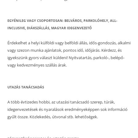
EGYÉNILEG VAGY CSOPORTOSAN: BELVÁROS, PARKOLÓHELY, ALL-
INCLUSIVE, DIÁKSZÁLLÁS, MAGYAR IDEGENVEZETŐ
Érdekelhet a helyi külföldi vagy belföldi állás, idős-gondozás, alkalmi
vagy szezon munka ajánlatok, pontos idő, időjárás. Kérdezz, és
igyekszünk gyors választ küldeni! Nyitvatartás, parkoló-, belépő-
vagy kedvezményes szállás árak.
UTAZÁS TANÁCSADÁS
A több évtizedes hobbi, az utazási tanácsadó szerep, túrák,
idegenvezetések és nyaralások eredményeképpen sok információ
gyűlt össze. Közlekedés, útvonal stb. lehetőségek.