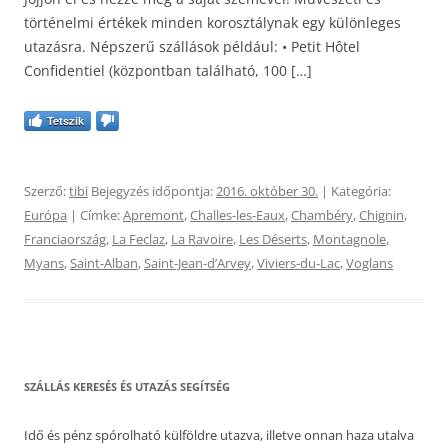
történelmi értékek minden korosztálynak egy különleges
utazásra. Népszerű szállások például: • Petit Hôtel
Confidentiel (központban található, 100 […]
Tetszik
Szerző:
tibi
Bejegyzés időpontja:
2016. október 30.
| Kategória:
Európa
| Címke:
Apremont
,
Challes-les-Eaux
,
Chambéry
,
Chignin
,
Franciaország
,
La Feclaz
,
La Ravoire
,
Les Déserts
,
Montagnole
,
Myans
,
Saint-Alban
,
Saint-Jean-dʼArvey
,
Viviers-du-Lac
,
Voglans
SZÁLLÁS KERESÉS ÉS UTAZÁS SEGÍTSÉG
Idő és pénz spórolható külföldre utazva, illetve onnan haza utalva