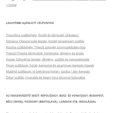
+ hotel
LEGUTÓBBI AJÁNLOTT CÉLPONTOK
Topolšica szálláshely, fürdő és látnivaló útikalauz
Sistiana: Olaszország északi, közeli tengerpart szállás
Kozina szálláshely: Trieszt szlovén szomszédsága tipp
Trieszt/Trieste látnivalók: története, élmény és érzés
Koper Szlovénia tenger, élmény, szállás és nevezetesség
Piran szállások: hotel, kemping és apartman keresés tippek
Madrid szállások: jó belvárosi hotel / szoba / ágy keresés
Ždiar szállás, nyaralás és hegyi túra útvonal Szlovákia
AZ IDEGENVEZETŐ SEGÍT: REPÜLŐJEGY, BUSZ- ÉS VONATJEGY: BUDAPEST,
BÉCS (WIEN), POZSONY (BRATISLAVA), LONDON STB. INDULÁSSAL