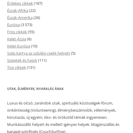
Érdekes cikkek
(187)
Észak-Afrika
(22)
Észak-Amerika
(26)
Európa
(3 573)
Friss cikkek
(55)
Kelet-Ázsia
(6)
Kelet-Európa
(10)
Szép kártya az üdülési csekk helyett
(5)
Szigetek és hajok
(111)
Top cikkek
(131)
UTAK, ÉLMÉNYEK, NYARALÁS ÁRAK
Luxus és olcsó, zarándok utak, spirituális közösségek-fórum,
önkéntesség (Volunteering), élménybeszámolók, vélemények,
körutazás, új egyéni, öko- és örökzöld témák ingyenesen.
Munkásszálló helyett és mellett igényes helyek. Magánszállás és
kanapé-szörfözés (CouchSurfing).