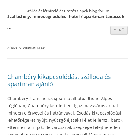
Szállás és látnivaló és utazás tippek blog-fórum
Szálláshely, minőségi üdülés, hotel / apartman tanácsok
---
Kilépés
MENÜ
a
tartalomba
CÍMKE:
VIVIERS-DU-LAC
Chambéry kikapcsolódás, szálloda és
apartman ajánló
Chambéry Franciaországban található, Rhone-Alpes
régióban, Chambéry kerületben. Igazi nagyváros annak
minden előnyével és hátrányával. Csodás kikapcsolódási
lehetőségeket nyújt, nyüzsgő éjszakai élet jellemzi, bárok,
éttermek tarkítják. Belvárosának szépsége felejthetetlen.
Jöjjön el és nézze meg a saját szemével! Művészeti és