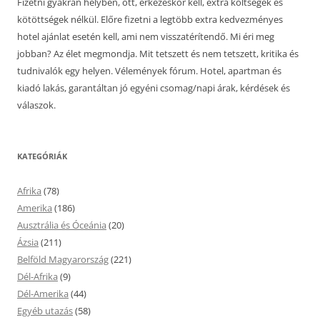
Fizetni gyakran helyben, ott, érkezéskor kell, extra költségek és
kötöttségek nélkül. Előre fizetni a legtöbb extra kedvezményes
hotel ajánlat esetén kell, ami nem visszatérítendő. Mi éri meg
jobban? Az élet megmondja. Mit tetszett és nem tetszett, kritika és
tudnivalók egy helyen. Vélemények fórum. Hotel, apartman és
kiadó lakás, garantáltan jó egyéni csomag/napi árak, kérdések és
válaszok.
KATEGÓRIÁK
Afrika
(78)
Amerika
(186)
Ausztrália és Óceánia
(20)
Ázsia
(211)
Belföld Magyarország
(221)
Dél-Afrika
(9)
Dél-Amerika
(44)
Egyéb utazás
(58)