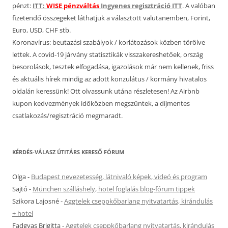
pénzt:
ITT:
WISE pénzváltás
Ingyenes regisztráció ITT
. A valóban
fizetendő összegeket láthatjuk a választott valutanemben, Forint,
Euro, USD, CHF stb.
Koronavírus: beutazási szabályok / korlátozások közben törölve
lettek. A covid-19 járvány statisztikák visszakereshetőek, ország
besorolások, tesztek elfogadása, igazolások már nem kellenek, friss
és aktuális hírek mindig az adott konzulátus / kormány hivatalos
oldalán keressünk! Ott olvassunk utána részletesen! Az Airbnb
kupon kedvezmények időközben megszűntek, a díjmentes
csatlakozás/regisztráció megmaradt.
KÉRDÉS-VÁLASZ ÚTITÁRS KERESŐ FÓRUM
Olga
-
Budapest nevezetesség, látnivaló képek, videó és program
Sajtó
-
München szálláshely, hotel foglalás blog-fórum tippek
Szikora Lajosné
-
Aggtelek cseppkőbarlang nyitvatartás, kirándulás
+ hotel
Fadgyas Brigitta
-
Aggtelek cseppkőbarlang nyitvatartás, kirándulás