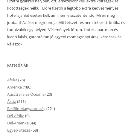
Fizetni gyakran helyben, ott, érkezéskor kell, extra költségek és
kötöttségek nélkül. Előre fizetni a legtöbb extra kedvezményes
hotel ajánlat esetén kell, ami nem visszatérítendő. Mi éri meg
jobban? Az élet megmondja. Mit tetszett és nem tetszett, kritika és
tudnivalók egy helyen. Vélemények fórum. Hotel, apartman és
kiadó lakás, garantáltan jó egyéni csomag/napi árak, kérdések és
válaszok.
KATEGÓRIÁK
Afrika
(78)
Amerika
(186)
Ausztrália és Óceánia
(20)
Ázsia
(211)
Belföld Magyarország
(221)
Dél-Afrika
(9)
Dél-Amerika
(44)
Egyéb utazás
(58)