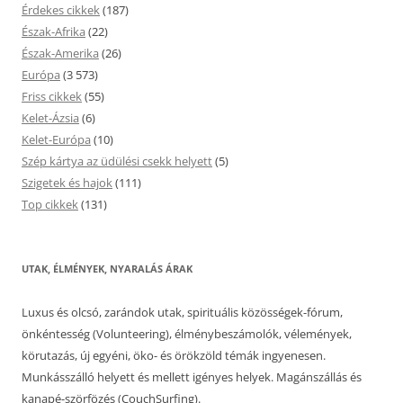
Érdekes cikkek
(187)
Észak-Afrika
(22)
Észak-Amerika
(26)
Európa
(3 573)
Friss cikkek
(55)
Kelet-Ázsia
(6)
Kelet-Európa
(10)
Szép kártya az üdülési csekk helyett
(5)
Szigetek és hajok
(111)
Top cikkek
(131)
UTAK, ÉLMÉNYEK, NYARALÁS ÁRAK
Luxus és olcsó, zarándok utak, spirituális közösségek-fórum,
önkéntesség (Volunteering), élménybeszámolók, vélemények,
körutazás, új egyéni, öko- és örökzöld témák ingyenesen.
Munkásszálló helyett és mellett igényes helyek. Magánszállás és
kanapé-szörfözés (CouchSurfing).