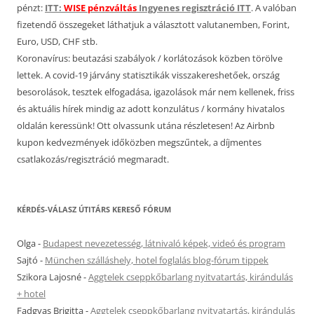
pénzt:
ITT:
WISE pénzváltás
Ingyenes regisztráció ITT
. A valóban
fizetendő összegeket láthatjuk a választott valutanemben, Forint,
Euro, USD, CHF stb.
Koronavírus: beutazási szabályok / korlátozások közben törölve
lettek. A covid-19 járvány statisztikák visszakereshetőek, ország
besorolások, tesztek elfogadása, igazolások már nem kellenek, friss
és aktuális hírek mindig az adott konzulátus / kormány hivatalos
oldalán keressünk! Ott olvassunk utána részletesen! Az Airbnb
kupon kedvezmények időközben megszűntek, a díjmentes
csatlakozás/regisztráció megmaradt.
KÉRDÉS-VÁLASZ ÚTITÁRS KERESŐ FÓRUM
Olga
-
Budapest nevezetesség, látnivaló képek, videó és program
Sajtó
-
München szálláshely, hotel foglalás blog-fórum tippek
Szikora Lajosné
-
Aggtelek cseppkőbarlang nyitvatartás, kirándulás
+ hotel
Fadgyas Brigitta
-
Aggtelek cseppkőbarlang nyitvatartás, kirándulás