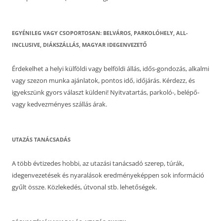
EGYÉNILEG VAGY CSOPORTOSAN: BELVÁROS, PARKOLÓHELY, ALL-
INCLUSIVE, DIÁKSZÁLLÁS, MAGYAR IDEGENVEZETŐ
Érdekelhet a helyi külföldi vagy belföldi állás, idős-gondozás, alkalmi
vagy szezon munka ajánlatok, pontos idő, időjárás. Kérdezz, és
igyekszünk gyors választ küldeni! Nyitvatartás, parkoló-, belépő-
vagy kedvezményes szállás árak.
UTAZÁS TANÁCSADÁS
A több évtizedes hobbi, az utazási tanácsadó szerep, túrák,
idegenvezetések és nyaralások eredményeképpen sok információ
gyűlt össze. Közlekedés, útvonal stb. lehetőségek.