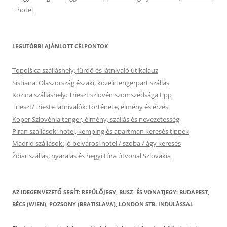
+ hotel
LEGUTÓBBI AJÁNLOTT CÉLPONTOK
Topolšica szálláshely, fürdő és látnivaló útikalauz
Sistiana: Olaszország északi, közeli tengerpart szállás
Kozina szálláshely: Trieszt szlovén szomszédsága tipp
Trieszt/Trieste látnivalók: története, élmény és érzés
Koper Szlovénia tenger, élmény, szállás és nevezetesség
Piran szállások: hotel, kemping és apartman keresés tippek
Madrid szállások: jó belvárosi hotel / szoba / ágy keresés
Ždiar szállás, nyaralás és hegyi túra útvonal Szlovákia
AZ IDEGENVEZETŐ SEGÍT: REPÜLŐJEGY, BUSZ- ÉS VONATJEGY: BUDAPEST,
BÉCS (WIEN), POZSONY (BRATISLAVA), LONDON STB. INDULÁSSAL