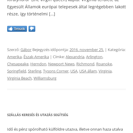
Egyesült Államok európai telepesek által legrégebben lakott
része, így történelmi […]
Tetszik
Szerző:
Gábor
Bejegyzés időpontja:
2016. november 25.
| Kategória:
Amerika
,
Észak-Amerika
| Címke:
Alexandria
,
Arlington
,
Chesapeake
,
Herndon
,
Newport News
,
Richmond
,
Roanoke
,
Springfield
,
Sterling
,
Tysons Corner
,
USA
,
USA állam
,
Virginia
,
Virginia Beach
,
Williamsburg
SZÁLLÁS KERESÉS ÉS UTAZÁS SEGÍTSÉG
Idő és pénz spórolható külföldre utazva, illetve onnan haza utalva