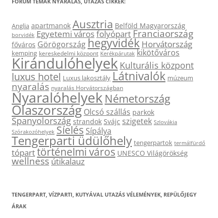
FÓRUM TÉMÁK NYARALÁS, UTAZÁS CIKKEK:
Ausztria
apartmanok
Belföld Magyarország
Anglia
Franciaország
Egyetemi város
folyópart
borvidék
hegyvidék
Horvátország
Görögország
főváros
kikötőváros
kemping
kereskedelmi központ
Kerékpárutak
Kirándulóhelyek
Kulturális központ
Látnivalók
luxus hotel
Luxus lakosztály
múzeum
nyaralás
nyaralás Horvátországban
Nyaralóhelyek
Németország
Olaszország
Olcsó szállás
parkok
Spanyolország
szigetek
strandok
Svájc
Szlovákia
Síelés
Sípálya
Szórakozóhelyek
Tengerparti üdülőhely
tengerpartok
termálfürdő
történelmi város
tópart
UNESCO Világörökség
wellness
útikalauz
TENGERPART, VÍZPARTI, KUTYÁVAL UTAZÁS VÉLEMÉNYEK, REPÜLŐJEGY
ÁRAK