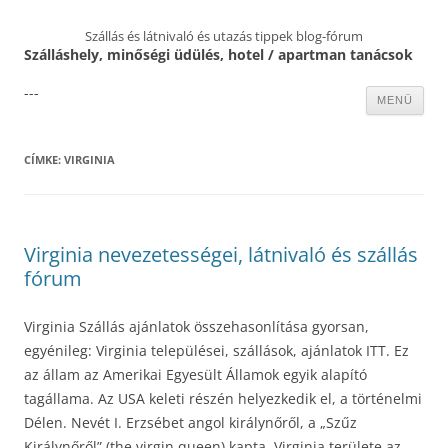
Szállás és látnivaló és utazás tippek blog-fórum
Szálláshely, minőségi üdülés, hotel / apartman tanácsok
---
Kilépés
MENÜ
a
tartalomba
CÍMKE:
VIRGINIA
Virginia nevezetességei, látnivaló és szállás
fórum
Virginia Szállás ajánlatok összehasonlítása gyorsan,
egyénileg: Virginia települései, szállások, ajánlatok ITT. Ez
az állam az Amerikai Egyesült Államok egyik alapító
tagállama. Az USA keleti részén helyezkedik el, a történelmi
Délen. Nevét I. Erzsébet angol királynőről, a „Szűz
Királynőről” (the virgin queen) kapta. Virginia területe az