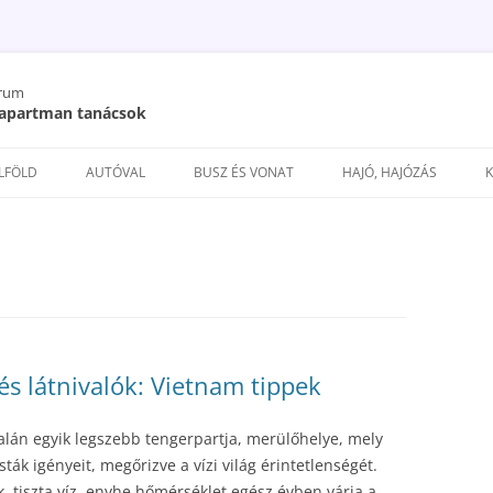
órum
/ apartman tanácsok
Kilépés
a
ELFÖLD
AUTÓVAL
BUSZ ÉS VONAT
HAJÓ, HAJÓZÁS
tartalomba
és látnivalók: Vietnam tippek
án egyik legszebb tengerpartja, merülőhelye, mely
sták igényeit, megőrizve a vízi világ érintetlenségét.
, tiszta víz, enyhe hőmérséklet egész évben várja a