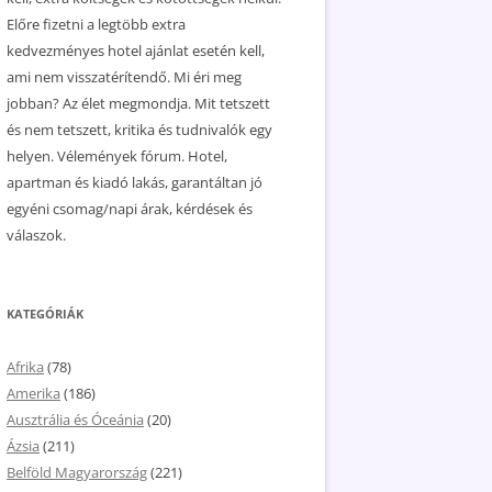
Előre fizetni a legtöbb extra
kedvezményes hotel ajánlat esetén kell,
ami nem visszatérítendő. Mi éri meg
jobban? Az élet megmondja. Mit tetszett
és nem tetszett, kritika és tudnivalók egy
helyen. Vélemények fórum. Hotel,
apartman és kiadó lakás, garantáltan jó
egyéni csomag/napi árak, kérdések és
válaszok.
KATEGÓRIÁK
Afrika
(78)
Amerika
(186)
Ausztrália és Óceánia
(20)
Ázsia
(211)
Belföld Magyarország
(221)