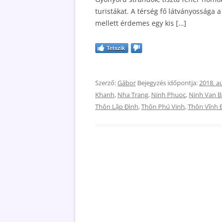
turistákat. A térség fő látványossága 
mellett érdemes egy kis […]
Tetszik
Szerző:
Gábor
Bejegyzés időpontja:
2018. a
Khanh
,
Nha Trang
,
Ninh Phuoc
,
Ninh Van B
Thôn Lập Ðình
,
Thôn Phú Vinh
,
Thôn Vĩnh 