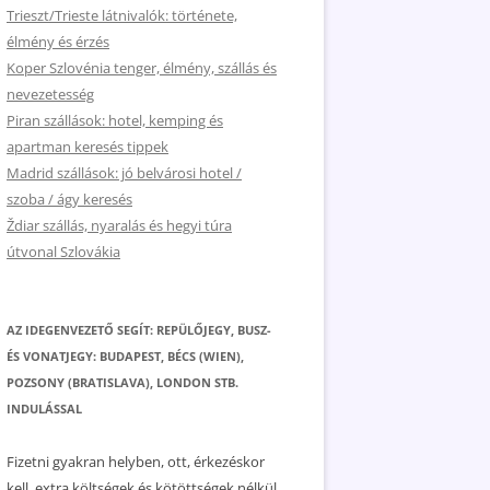
Trieszt/Trieste látnivalók: története,
élmény és érzés
Koper Szlovénia tenger, élmény, szállás és
nevezetesség
Piran szállások: hotel, kemping és
apartman keresés tippek
Madrid szállások: jó belvárosi hotel /
szoba / ágy keresés
Ždiar szállás, nyaralás és hegyi túra
útvonal Szlovákia
AZ IDEGENVEZETŐ SEGÍT: REPÜLŐJEGY, BUSZ-
ÉS VONATJEGY: BUDAPEST, BÉCS (WIEN),
POZSONY (BRATISLAVA), LONDON STB.
INDULÁSSAL
Fizetni gyakran helyben, ott, érkezéskor
kell, extra költségek és kötöttségek nélkül.