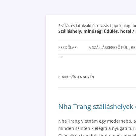
Szállás és látnivaló és utazás tippek blog-f
Szálláshely, minőségi üdülés, hotel 
KEZDŐLAP
A SZÁLLÁSKERESŐ KÜL-, B
---
SAN MARINO SZÁLLÁSOK ÉS
UTAZÁS OLCSÓBBAN 2018
CÍMKE:
VĨNH NGUYÊN
Nha Trang szálláshelyek 
Nha Trang Vietnám egy modernebb, tal
minden szinten kielégíti a nyugati turi
Gyönyörű strandok, tiszta fehér homok