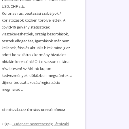
USD, CHF stb.
Koronavírus: beutazási szabályok /
korlátozások közben törölve lettek. A
covid-19 járvány statisztikák
visszakereshetőek, ország besorolások,
tesztek elfogadása, igazolások már nem
kellenek, friss és aktuális hírek mindig az
adott konzulátus / kormány hivatalos
oldalán keressünk! Ott olvassunk utána
részletesen! Az Airbnb kupon
kedvezmények időközben megszűntek, a
díjmentes csatlakozás/regisztráció
megmaradt.
KÉRDÉS-VÁLASZ ÚTITÁRS KERESŐ FÓRUM
Olga
-
Budapest nevezetesség, látnivaló