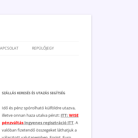
KAPCSOLAT
REPÜLŐJEGY
ADATVÉDELEM
JOGNYILATKOZAT
MÉDIAAJÁNLAT
SZÁLLÁS KERESÉS ÉS UTAZÁS SEGÍTSÉG
Idő és pénz spórolható külföldre utazva,
illetve onnan haza utalva pénzt:
ITT:
WISE
pénzváltás
Ingyenes regisztráció ITT
. A
valóban fizetendő összegeket láthatjuk a
választott valutanemben, Forint, Euro,