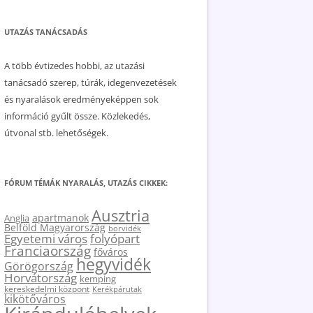
UTAZÁS TANÁCSADÁS
A több évtizedes hobbi, az utazási
tanácsadó szerep, túrák, idegenvezetések
és nyaralások eredményeképpen sok
információ gyűlt össze. Közlekedés,
útvonal stb. lehetőségek.
FÓRUM TÉMÁK NYARALÁS, UTAZÁS CIKKEK:
Ausztria
apartmanok
Anglia
Belföld Magyarország
borvidék
Egyetemi város
folyópart
Franciaország
főváros
hegyvidék
Görögország
Horvátország
kemping
kereskedelmi központ
Kerékpárutak
kikötőváros