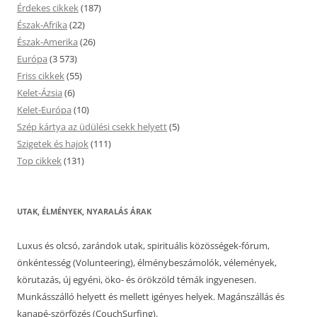
Érdekes cikkek
(187)
Észak-Afrika
(22)
Észak-Amerika
(26)
Európa
(3 573)
Friss cikkek
(55)
Kelet-Ázsia
(6)
Kelet-Európa
(10)
Szép kártya az üdülési csekk helyett
(5)
Szigetek és hajok
(111)
Top cikkek
(131)
UTAK, ÉLMÉNYEK, NYARALÁS ÁRAK
Luxus és olcsó, zarándok utak, spirituális közösségek-fórum,
önkéntesség (Volunteering), élménybeszámolók, vélemények,
körutazás, új egyéni, öko- és örökzöld témák ingyenesen.
Munkásszálló helyett és mellett igényes helyek. Magánszállás és
kanapé-szörfözés (CouchSurfing).