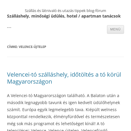
Szállás és látnivaló és utazás tippek blog-fórum
Szálláshely, minőségi üdülés, hotel / apartman tanácsok
---
Kilépés
MENÜ
a
tartalomba
CÍMKE:
VELENCE-ÚJTELEP
Velencei-tó szálláshely, időtöltés a tó körül
Magyarországon
A Velencei-tó Magyarországon található. A Balaton után a
második legnagyobb tavunk és igen kedvelt üdülőhelynek
számít. Európa egyik legmelegebb tava. Kiépült welness
központtal rendelkezik, élményfürdővel és természetesen
még sok más programot és lehetőséget kínál! A tó
települései: Velence, Velence-újtelep, Velencefürdő,