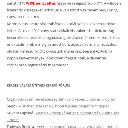
pénzt:
ITT:
WISE pénzváltás
Ingyenes regisztráció ITT
. A valóban
fizetendő összegeket láthatjuk a választott valutanemben, Forint,
Euro, USD, CHF stb.
Koronavírus: beutazási szabályok / korlátozások közben törölve
lettek. A covid-19 járvány statisztikák visszakereshetőek, ország
besorolások, tesztek elfogadása, igazolások már nem kellenek, friss
és aktuális hírek mindig az adott konzulátus / kormány hivatalos
oldalán keressünk! Ott olvassunk utána részletesen! Az Airbnb
kupon kedvezmények időközben megszűntek, a díjmentes
csatlakozás/regisztráció megmaradt.
KÉRDÉS-VÁLASZ ÚTITÁRS KERESŐ FÓRUM
Olga
-
Budapest nevezetesség, látnivaló képek, videó és program
Sajtó
-
München szálláshely, hotel foglalás blog-fórum tippek
Szikora Lajosné
-
Aggtelek cseppkőbarlang nyitvatartás, kirándulás
+ hotel
Fadgyas Brigitta
-
Aggtelek cseppkőbarlang nyitvatartás, kirándulás