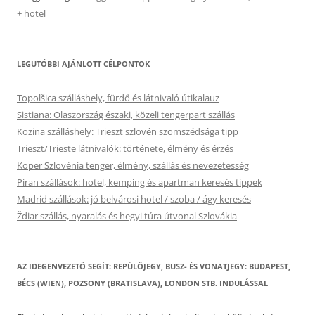
+ hotel
LEGUTÓBBI AJÁNLOTT CÉLPONTOK
Topolšica szálláshely, fürdő és látnivaló útikalauz
Sistiana: Olaszország északi, közeli tengerpart szállás
Kozina szálláshely: Trieszt szlovén szomszédsága tipp
Trieszt/Trieste látnivalók: története, élmény és érzés
Koper Szlovénia tenger, élmény, szállás és nevezetesség
Piran szállások: hotel, kemping és apartman keresés tippek
Madrid szállások: jó belvárosi hotel / szoba / ágy keresés
Ždiar szállás, nyaralás és hegyi túra útvonal Szlovákia
AZ IDEGENVEZETŐ SEGÍT: REPÜLŐJEGY, BUSZ- ÉS VONATJEGY: BUDAPEST,
BÉCS (WIEN), POZSONY (BRATISLAVA), LONDON STB. INDULÁSSAL