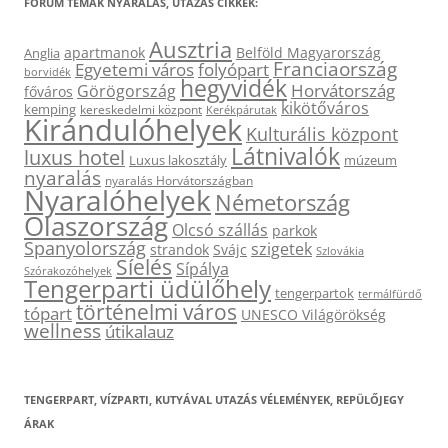
FÓRUM TÉMÁK NYARALÁS, UTAZÁS CIKKEK:
Ausztria
apartmanok
Belföld Magyarország
Anglia
Franciaország
Egyetemi város
folyópart
borvidék
hegyvidék
Horvátország
Görögország
főváros
kikötőváros
kemping
kereskedelmi központ
Kerékpárutak
Kirándulóhelyek
Kulturális központ
Látnivalók
luxus hotel
Luxus lakosztály
múzeum
nyaralás
nyaralás Horvátországban
Nyaralóhelyek
Németország
Olaszország
Olcsó szállás
parkok
Spanyolország
szigetek
strandok
Svájc
Szlovákia
Síelés
Sípálya
Szórakozóhelyek
Tengerparti üdülőhely
tengerpartok
termálfürdő
történelmi város
tópart
UNESCO Világörökség
wellness
útikalauz
TENGERPART, VÍZPARTI, KUTYÁVAL UTAZÁS VÉLEMÉNYEK, REPÜLŐJEGY
ÁRAK