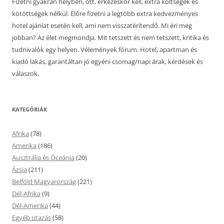
Fizetni gyakran helyben, ott, érkezéskor kell, extra költségek és
kötöttségek nélkül. Előre fizetni a legtöbb extra kedvezményes
hotel ajánlat esetén kell, ami nem visszatérítendő. Mi éri meg
jobban? Az élet megmondja. Mit tetszett és nem tetszett, kritika és
tudnivalók egy helyen. Vélemények fórum. Hotel, apartman és
kiadó lakás, garantáltan jó egyéni csomag/napi árak, kérdések és
válaszok.
KATEGÓRIÁK
Afrika
(78)
Amerika
(186)
Ausztrália és Óceánia
(20)
Ázsia
(211)
Belföld Magyarország
(221)
Dél-Afrika
(9)
Dél-Amerika
(44)
Egyéb utazás
(58)