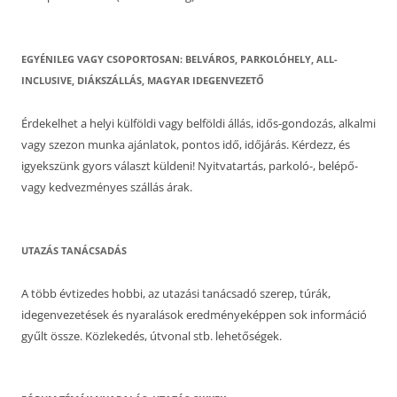
EGYÉNILEG VAGY CSOPORTOSAN: BELVÁROS, PARKOLÓHELY, ALL-
INCLUSIVE, DIÁKSZÁLLÁS, MAGYAR IDEGENVEZETŐ
Érdekelhet a helyi külföldi vagy belföldi állás, idős-gondozás, alkalmi
vagy szezon munka ajánlatok, pontos idő, időjárás. Kérdezz, és
igyekszünk gyors választ küldeni! Nyitvatartás, parkoló-, belépő-
vagy kedvezményes szállás árak.
UTAZÁS TANÁCSADÁS
A több évtizedes hobbi, az utazási tanácsadó szerep, túrák,
idegenvezetések és nyaralások eredményeképpen sok információ
gyűlt össze. Közlekedés, útvonal stb. lehetőségek.