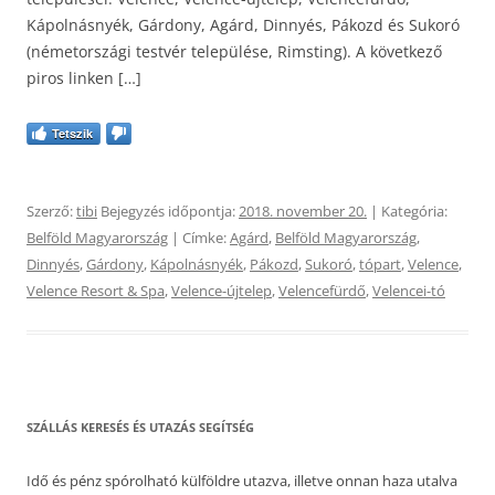
Kápolnásnyék, Gárdony, Agárd, Dinnyés, Pákozd és Sukoró
(németországi testvér települése, Rimsting). A következő
piros linken […]
Tetszik
Szerző:
tibi
Bejegyzés időpontja:
2018. november 20.
| Kategória:
Belföld Magyarország
| Címke:
Agárd
,
Belföld Magyarország
,
Dinnyés
,
Gárdony
,
Kápolnásnyék
,
Pákozd
,
Sukoró
,
tópart
,
Velence
,
Velence Resort & Spa
,
Velence-újtelep
,
Velencefürdő
,
Velencei-tó
SZÁLLÁS KERESÉS ÉS UTAZÁS SEGÍTSÉG
Idő és pénz spórolható külföldre utazva, illetve onnan haza utalva