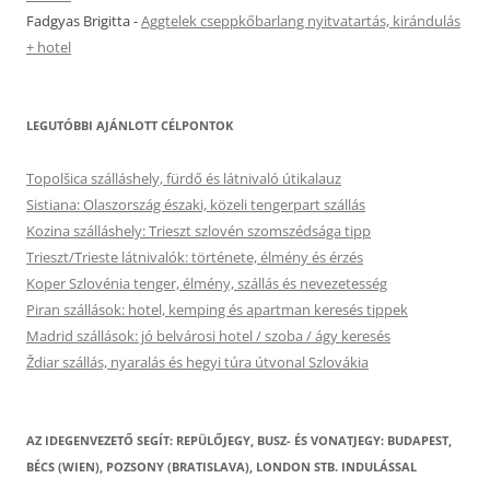
Fadgyas Brigitta
-
Aggtelek cseppkőbarlang nyitvatartás, kirándulás
+ hotel
LEGUTÓBBI AJÁNLOTT CÉLPONTOK
Topolšica szálláshely, fürdő és látnivaló útikalauz
Sistiana: Olaszország északi, közeli tengerpart szállás
Kozina szálláshely: Trieszt szlovén szomszédsága tipp
Trieszt/Trieste látnivalók: története, élmény és érzés
Koper Szlovénia tenger, élmény, szállás és nevezetesség
Piran szállások: hotel, kemping és apartman keresés tippek
Madrid szállások: jó belvárosi hotel / szoba / ágy keresés
Ždiar szállás, nyaralás és hegyi túra útvonal Szlovákia
AZ IDEGENVEZETŐ SEGÍT: REPÜLŐJEGY, BUSZ- ÉS VONATJEGY: BUDAPEST,
BÉCS (WIEN), POZSONY (BRATISLAVA), LONDON STB. INDULÁSSAL