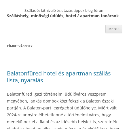
Szállás és látnivaló és utazás tippek blog-fórum
Szálláshely, minőségi üdülés, hotel / apartman tanácsok
---
Kilépés
MENÜ
a
tartalomba
CÍMKE:
VÁSZOLY
Balatonfüred hotel és apartman szállás
lista, nyaralás
Balatonfüred Igazi történelmi üdülőváros Veszprém
megyében, lankás dombok közt fekszik a Balaton északi
partján. A Balaton-part legrégebbi üdülőhelye. Miért vált
2024-re annyire élhetetlenné a történelmi város, hogy
menekülnek el a fiatal és az idősebb helyiek is, szeretnék
eladni az ingatlanjaikat, amíg még van értékük? Igaz, hogy