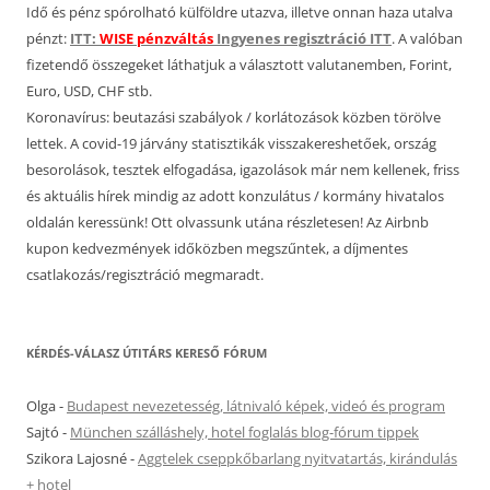
Idő és pénz spórolható külföldre utazva, illetve onnan haza utalva
pénzt:
ITT:
WISE pénzváltás
Ingyenes regisztráció ITT
. A valóban
fizetendő összegeket láthatjuk a választott valutanemben, Forint,
Euro, USD, CHF stb.
Koronavírus: beutazási szabályok / korlátozások közben törölve
lettek. A covid-19 járvány statisztikák visszakereshetőek, ország
besorolások, tesztek elfogadása, igazolások már nem kellenek, friss
és aktuális hírek mindig az adott konzulátus / kormány hivatalos
oldalán keressünk! Ott olvassunk utána részletesen! Az Airbnb
kupon kedvezmények időközben megszűntek, a díjmentes
csatlakozás/regisztráció megmaradt.
KÉRDÉS-VÁLASZ ÚTITÁRS KERESŐ FÓRUM
Olga
-
Budapest nevezetesség, látnivaló képek, videó és program
Sajtó
-
München szálláshely, hotel foglalás blog-fórum tippek
Szikora Lajosné
-
Aggtelek cseppkőbarlang nyitvatartás, kirándulás
+ hotel