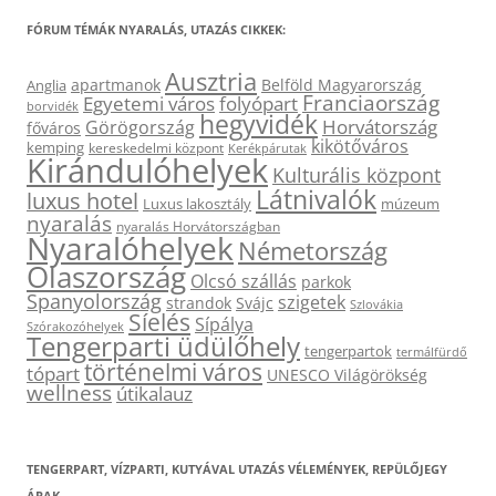
FÓRUM TÉMÁK NYARALÁS, UTAZÁS CIKKEK:
Ausztria
apartmanok
Belföld Magyarország
Anglia
Franciaország
Egyetemi város
folyópart
borvidék
hegyvidék
Horvátország
Görögország
főváros
kikötőváros
kemping
kereskedelmi központ
Kerékpárutak
Kirándulóhelyek
Kulturális központ
Látnivalók
luxus hotel
Luxus lakosztály
múzeum
nyaralás
nyaralás Horvátországban
Nyaralóhelyek
Németország
Olaszország
Olcsó szállás
parkok
Spanyolország
szigetek
strandok
Svájc
Szlovákia
Síelés
Sípálya
Szórakozóhelyek
Tengerparti üdülőhely
tengerpartok
termálfürdő
történelmi város
tópart
UNESCO Világörökség
wellness
útikalauz
TENGERPART, VÍZPARTI, KUTYÁVAL UTAZÁS VÉLEMÉNYEK, REPÜLŐJEGY
ÁRAK