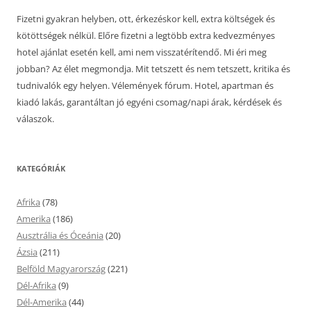
Fizetni gyakran helyben, ott, érkezéskor kell, extra költségek és
kötöttségek nélkül. Előre fizetni a legtöbb extra kedvezményes
hotel ajánlat esetén kell, ami nem visszatérítendő. Mi éri meg
jobban? Az élet megmondja. Mit tetszett és nem tetszett, kritika és
tudnivalók egy helyen. Vélemények fórum. Hotel, apartman és
kiadó lakás, garantáltan jó egyéni csomag/napi árak, kérdések és
válaszok.
KATEGÓRIÁK
Afrika
(78)
Amerika
(186)
Ausztrália és Óceánia
(20)
Ázsia
(211)
Belföld Magyarország
(221)
Dél-Afrika
(9)
Dél-Amerika
(44)