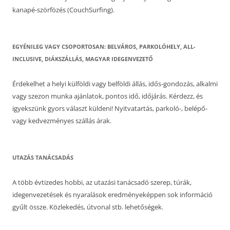
kanapé-szörfözés (CouchSurfing).
EGYÉNILEG VAGY CSOPORTOSAN: BELVÁROS, PARKOLÓHELY, ALL-
INCLUSIVE, DIÁKSZÁLLÁS, MAGYAR IDEGENVEZETŐ
Érdekelhet a helyi külföldi vagy belföldi állás, idős-gondozás, alkalmi
vagy szezon munka ajánlatok, pontos idő, időjárás. Kérdezz, és
igyekszünk gyors választ küldeni! Nyitvatartás, parkoló-, belépő-
vagy kedvezményes szállás árak.
UTAZÁS TANÁCSADÁS
A több évtizedes hobbi, az utazási tanácsadó szerep, túrák,
idegenvezetések és nyaralások eredményeképpen sok információ
gyűlt össze. Közlekedés, útvonal stb. lehetőségek.