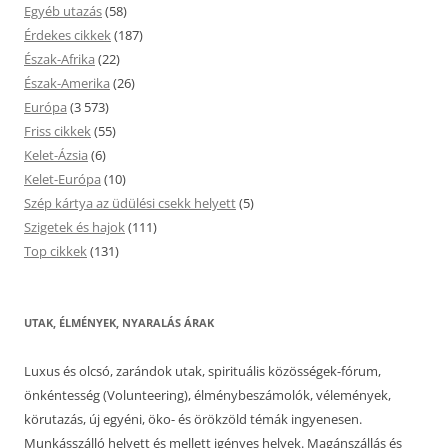
Egyéb utazás
(58)
Érdekes cikkek
(187)
Észak-Afrika
(22)
Észak-Amerika
(26)
Európa
(3 573)
Friss cikkek
(55)
Kelet-Ázsia
(6)
Kelet-Európa
(10)
Szép kártya az üdülési csekk helyett
(5)
Szigetek és hajok
(111)
Top cikkek
(131)
UTAK, ÉLMÉNYEK, NYARALÁS ÁRAK
Luxus és olcsó, zarándok utak, spirituális közösségek-fórum,
önkéntesség (Volunteering), élménybeszámolók, vélemények,
körutazás, új egyéni, öko- és örökzöld témák ingyenesen.
Munkásszálló helyett és mellett igényes helyek. Magánszállás és