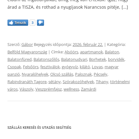
árad a TISZA, és rothad a nyugíjasok Narancsos pitéje, […]
Tetszik
3
Szerző:
Gábor
Bejegyzés időpontja:
2026. február 22.
| Kategória:
Belföld Magyarország
| Címke:
Alsóörs
,
apartmanok
,
Balaton
,
Balatonfüred
,
Balatonszőlős
,
Balatonudvari
,
Borhetek
,
borvidék
,
Csopak
,
Felsőörs
,
fesztiválok
,
gyógyvíz
,
kilátó
,
Lovas
,
magyar
panzió
,
Nyaralóhelyek
,
Olcsó szállás
,
Paloznak
,
Pécsely
,
Rabindranáth Tagore
,
sétány
,
Szórakozóhelyek
,
Tihany
,
történelmi
város
,
Vászoly
,
Veszprémfajsz
,
wellness
,
Zamárdi
SZÁLLÁS KERESÉS ÉS UTAZÁS SEGÍTSÉG