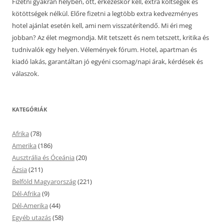
Fizetni gyakran helyben, ott, érkezéskor kell, extra költségek és
kötöttségek nélkül. Előre fizetni a legtöbb extra kedvezményes
hotel ajánlat esetén kell, ami nem visszatérítendő. Mi éri meg
jobban? Az élet megmondja. Mit tetszett és nem tetszett, kritika és
tudnivalók egy helyen. Vélemények fórum. Hotel, apartman és
kiadó lakás, garantáltan jó egyéni csomag/napi árak, kérdések és
válaszok.
KATEGÓRIÁK
Afrika
(78)
Amerika
(186)
Ausztrália és Óceánia
(20)
Ázsia
(211)
Belföld Magyarország
(221)
Dél-Afrika
(9)
Dél-Amerika
(44)
Egyéb utazás
(58)