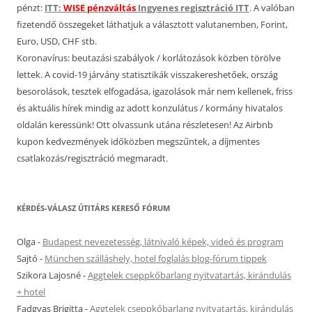
pénzt:
ITT:
WISE pénzváltás
Ingyenes regisztráció ITT
. A valóban
fizetendő összegeket láthatjuk a választott valutanemben, Forint,
Euro, USD, CHF stb.
Koronavírus: beutazási szabályok / korlátozások közben törölve
lettek. A covid-19 járvány statisztikák visszakereshetőek, ország
besorolások, tesztek elfogadása, igazolások már nem kellenek, friss
és aktuális hírek mindig az adott konzulátus / kormány hivatalos
oldalán keressünk! Ott olvassunk utána részletesen! Az Airbnb
kupon kedvezmények időközben megszűntek, a díjmentes
csatlakozás/regisztráció megmaradt.
KÉRDÉS-VÁLASZ ÚTITÁRS KERESŐ FÓRUM
Olga
-
Budapest nevezetesség, látnivaló képek, videó és program
Sajtó
-
München szálláshely, hotel foglalás blog-fórum tippek
Szikora Lajosné
-
Aggtelek cseppkőbarlang nyitvatartás, kirándulás
+ hotel
Fadgyas Brigitta
-
Aggtelek cseppkőbarlang nyitvatartás, kirándulás