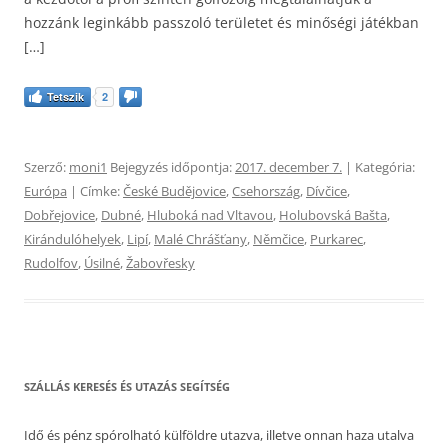
hozzánk leginkább passzoló területet és minőségi játékban
[…]
Tetszik
2
Szerző:
moni1
Bejegyzés időpontja:
2017. december 7.
| Kategória:
Európa
| Címke:
České Budějovice
,
Csehország
,
Dívčice
,
Dobřejovice
,
Dubné
,
Hluboká nad Vltavou
,
Holubovská Bašta
,
Kirándulóhelyek
,
Lipí
,
Malé Chrášťany
,
Němčice
,
Purkarec
,
Rudolfov
,
Úsilné
,
Žabovřesky
SZÁLLÁS KERESÉS ÉS UTAZÁS SEGÍTSÉG
Idő és pénz spórolható külföldre utazva, illetve onnan haza utalva