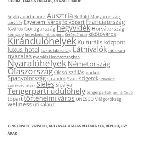
FÓRUM TÉMÁK NYARALÁS, UTAZÁS CIKKEK:
Ausztria
apartmanok
Belföld Magyarország
Anglia
Franciaország
Egyetemi város
folyópart
borvidék
hegyvidék
Horvátország
Görögország
főváros
kikötőváros
kemping
kereskedelmi központ
Kerékpárutak
Kirándulóhelyek
Kulturális központ
Látnivalók
luxus hotel
Luxus lakosztály
múzeum
nyaralás
nyaralás Horvátországban
Nyaralóhelyek
Németország
Olaszország
Olcsó szállás
parkok
Spanyolország
szigetek
strandok
Svájc
Szlovákia
Síelés
Sípálya
Szórakozóhelyek
Tengerparti üdülőhely
tengerpartok
termálfürdő
történelmi város
tópart
UNESCO Világörökség
wellness
útikalauz
TENGERPART, VÍZPARTI, KUTYÁVAL UTAZÁS VÉLEMÉNYEK, REPÜLŐJEGY
ÁRAK