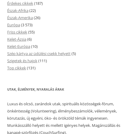
Érdekes cikkek
(187)
Észak-Afrika
(22)
Észak-Amerika
(26)
Európa
(3 573)
Friss cikkek
(55)
Kelet-Ázsia
(6)
Kelet-Európa
(10)
Szép kártya az üdülési csekk helyett
(5)
Szigetek és hajok
(111)
Top cikkek
(131)
UTAK, ÉLMÉNYEK, NYARALÁS ÁRAK
Luxus és olcsó, zarándok utak, spirituális közösségek-fórum,
önkéntesség (Volunteering), élménybeszámolók, vélemények,
körutazás, új egyéni, öko- és örökzöld témák ingyenesen.
Munkásszálló helyett és mellett igényes helyek. Magánszállás és
kanapé-szörfözés (CouchSurfing).