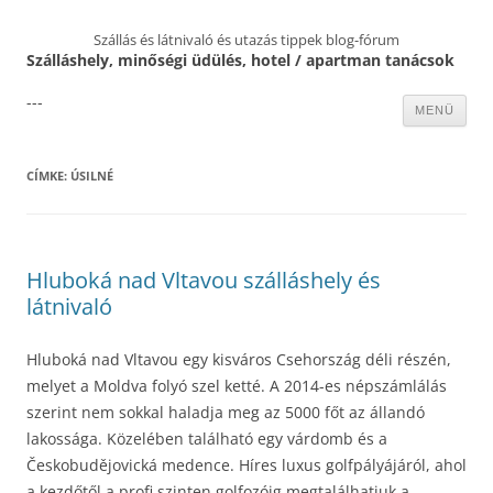
Szállás és látnivaló és utazás tippek blog-fórum
Szálláshely, minőségi üdülés, hotel / apartman tanácsok
---
Kilépés
MENÜ
a
tartalomba
CÍMKE:
ÚSILNÉ
Hluboká nad Vltavou szálláshely és
látnivaló
Hluboká nad Vltavou egy kisváros Csehország déli részén,
melyet a Moldva folyó szel ketté. A 2014-es népszámlálás
szerint nem sokkal haladja meg az 5000 főt az állandó
lakossága. Közelében található egy várdomb és a
Českobudějovická medence. Híres luxus golfpályájáról, ahol
a kezdőtől a profi szinten golfozóig megtalálhatjuk a