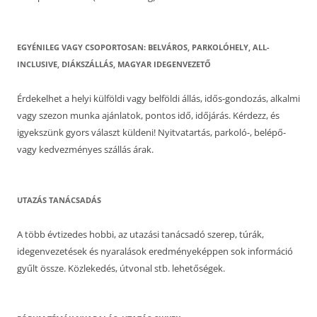
EGYÉNILEG VAGY CSOPORTOSAN: BELVÁROS, PARKOLÓHELY, ALL-
INCLUSIVE, DIÁKSZÁLLÁS, MAGYAR IDEGENVEZETŐ
Érdekelhet a helyi külföldi vagy belföldi állás, idős-gondozás, alkalmi
vagy szezon munka ajánlatok, pontos idő, időjárás. Kérdezz, és
igyekszünk gyors választ küldeni! Nyitvatartás, parkoló-, belépő-
vagy kedvezményes szállás árak.
UTAZÁS TANÁCSADÁS
A több évtizedes hobbi, az utazási tanácsadó szerep, túrák,
idegenvezetések és nyaralások eredményeképpen sok információ
gyűlt össze. Közlekedés, útvonal stb. lehetőségek.