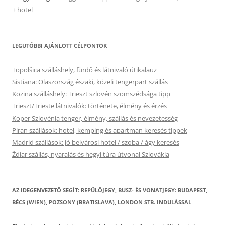
+ hotel
LEGUTÓBBI AJÁNLOTT CÉLPONTOK
Topolšica szálláshely, fürdő és látnivaló útikalauz
Sistiana: Olaszország északi, közeli tengerpart szállás
Kozina szálláshely: Trieszt szlovén szomszédsága tipp
Trieszt/Trieste látnivalók: története, élmény és érzés
Koper Szlovénia tenger, élmény, szállás és nevezetesség
Piran szállások: hotel, kemping és apartman keresés tippek
Madrid szállások: jó belvárosi hotel / szoba / ágy keresés
Ždiar szállás, nyaralás és hegyi túra útvonal Szlovákia
AZ IDEGENVEZETŐ SEGÍT: REPÜLŐJEGY, BUSZ- ÉS VONATJEGY: BUDAPEST,
BÉCS (WIEN), POZSONY (BRATISLAVA), LONDON STB. INDULÁSSAL