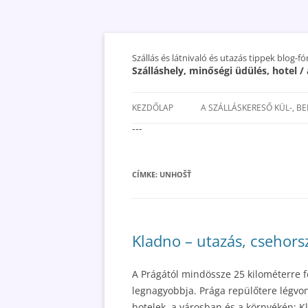
Szállás és látnivaló és utazás tippek blog-f
Szálláshely, minőségi üdülés, hotel 
KEZDŐLAP
A SZÁLLÁSKERESŐ KÜL-, B
---
SAN MARINO SZÁLLÁSOK ÉS
UTAZÁS OLCSÓBBAN 2018
CÍMKE:
UNHOŠŤ
Kladno – utazás, csehorsz
A Prágától mindössze 25 kilométerre 
legnagyobbja. Prága repülőtere légvo
hotelek, a városban és a környékén: Kl