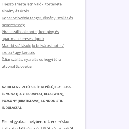
Trieszt/Trieste látnivalók: története,
élmény és érzés
Koper Szlovénia tenger, élmény, szállás és
nevezetesség
Piran szállások: hotel, kemping és
apartman keresés tippek
Madrid szállások: jó belvárosi hotel /
szoba / ágy keresés
Ždiar szállás, nyaralás és hegyi túra
útvonal Szlovákia
AZ IDEGENVEZETŐ SEGÍT: REPÜLŐJEGY, BUSZ-
ÉS VONATJEGY: BUDAPEST, BÉCS (WIEN),
POZSONY (BRATISLAVA), LONDON STB.
INDULÁSSAL
Fizetni gyakran helyben, ott, érkezéskor
kell, extra költségek és kötöttségek nélkül.