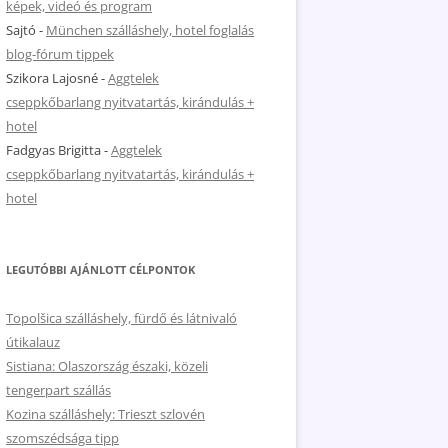
képek, videó és program
Sajtó
-
München szálláshely, hotel foglalás
blog-fórum tippek
Szikora Lajosné
-
Aggtelek
cseppkőbarlang nyitvatartás, kirándulás +
hotel
Fadgyas Brigitta
-
Aggtelek
cseppkőbarlang nyitvatartás, kirándulás +
hotel
LEGUTÓBBI AJÁNLOTT CÉLPONTOK
Topolšica szálláshely, fürdő és látnivaló
útikalauz
Sistiana: Olaszország északi, közeli
tengerpart szállás
Kozina szálláshely: Trieszt szlovén
szomszédsága tipp