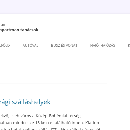
órum
/ apartman tanácsok
Kilépés
a
ELFÖLD
AUTÓVAL
BUSZ ÉS VONAT
HAJÓ, HAJÓZÁS
tartalomba
ági szálláshelyek
fekvő, cseh város a Közép-Bohémiai térség
nalban mindössze 13 km-re található innen. Kladno
adno hotel, online szállás ITT – kis szálloda és egyéb