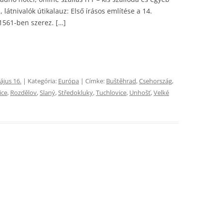
látnivalók útikalauz: Első írásos említése a 14.
 1561-ben szerez. […]
ájus 16.
| Kategória:
Európa
| Címke:
Buštěhrad
,
Csehország
,
ice
,
Rozdělov
,
Slaný
,
Středokluky
,
Tuchlovice
,
Unhošť
,
Velké