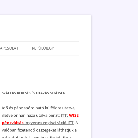
KAPCSOLAT
REPÜLŐJEGY
ADATVÉDELEM
JOGNYILATKOZAT
MÉDIAAJÁNLAT
SZÁLLÁS KERESÉS ÉS UTAZÁS SEGÍTSÉG
Idő és pénz spórolható külföldre utazva,
illetve onnan haza utalva pénzt:
ITT:
WISE
pénzváltás
Ingyenes regisztráció ITT
. A
valóban fizetendő összegeket láthatjuk a
választott valutanemben, Forint, Euro,