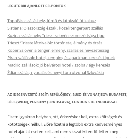
LEGUTÓBBI AJÁNLOTT CÉLPONTOK
Topolšica szálláshely, fürdő és látnivaló útikalauz
Sistiana: Olaszország északi, közeli tengerpart szállás
Kozina szálláshely: Trieszt szlovén szomszédsága tipp
Trieszt/Trieste látnivalók: története, élmény és érzés
Koper Szlovénia tenger, élmény, szállás és nevezetesség
Piran szállások: hotel, kemping és apartman keresés tippek
Madrid szállások: jó belvárosi hotel / szoba / ágy keresés
Ždiar szállás, nyaralás és hegyi túra útvonal Szlovákia
AZ IDEGENVEZETŐ SEGÍT: REPÜLŐJEGY, BUSZ- ÉS VONATJEGY: BUDAPEST,
BÉCS (WIEN), POZSONY (BRATISLAVA), LONDON STB. INDULÁSSAL
Fizetni gyakran helyben, ott, érkezéskor kell, extra költségek és
kötöttségek nélkül. Előre fizetni a legtöbb extra kedvezményes
hotel ajánlat esetén kell, ami nem visszatérítendő. Mi éri meg