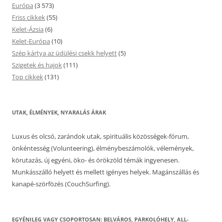
Európa
(3 573)
Friss cikkek
(55)
Kelet-Ázsia
(6)
Kelet-Európa
(10)
Szép kártya az üdülési csekk helyett
(5)
Szigetek és hajok
(111)
Top cikkek
(131)
UTAK, ÉLMÉNYEK, NYARALÁS ÁRAK
Luxus és olcsó, zarándok utak, spirituális közösségek-fórum,
önkéntesség (Volunteering), élménybeszámolók, vélemények,
körutazás, új egyéni, öko- és örökzöld témák ingyenesen.
Munkásszálló helyett és mellett igényes helyek. Magánszállás és
kanapé-szörfözés (CouchSurfing).
EGYÉNILEG VAGY CSOPORTOSAN: BELVÁROS, PARKOLÓHELY, ALL-