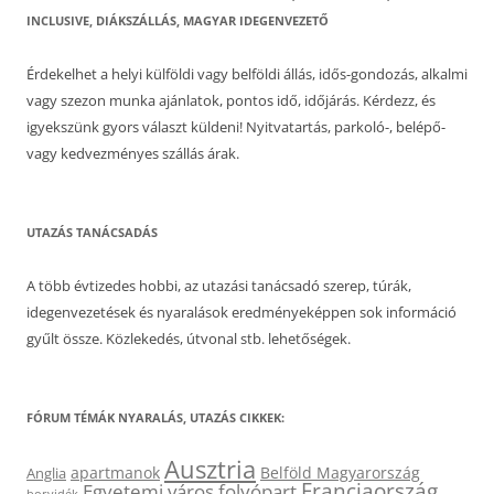
INCLUSIVE, DIÁKSZÁLLÁS, MAGYAR IDEGENVEZETŐ
Érdekelhet a helyi külföldi vagy belföldi állás, idős-gondozás, alkalmi
vagy szezon munka ajánlatok, pontos idő, időjárás. Kérdezz, és
igyekszünk gyors választ küldeni! Nyitvatartás, parkoló-, belépő-
vagy kedvezményes szállás árak.
UTAZÁS TANÁCSADÁS
A több évtizedes hobbi, az utazási tanácsadó szerep, túrák,
idegenvezetések és nyaralások eredményeképpen sok információ
gyűlt össze. Közlekedés, útvonal stb. lehetőségek.
FÓRUM TÉMÁK NYARALÁS, UTAZÁS CIKKEK:
Ausztria
apartmanok
Belföld Magyarország
Anglia
Franciaország
Egyetemi város
folyópart
borvidék