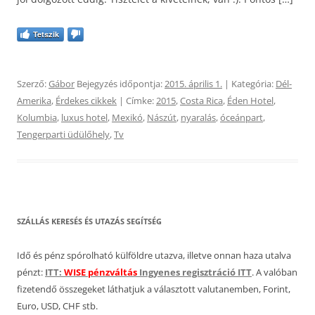
Tetszik
Szerző:
Gábor
Bejegyzés időpontja:
2015. április 1.
| Kategória:
Dél-
Amerika
,
Érdekes cikkek
| Címke:
2015
,
Costa Rica
,
Éden Hotel
,
Kolumbia
,
luxus hotel
,
Mexikó
,
Nászút
,
nyaralás
,
óceánpart
,
Tengerparti üdülőhely
,
Tv
SZÁLLÁS KERESÉS ÉS UTAZÁS SEGÍTSÉG
Idő és pénz spórolható külföldre utazva, illetve onnan haza utalva
pénzt:
ITT:
WISE pénzváltás
Ingyenes regisztráció ITT
. A valóban
fizetendő összegeket láthatjuk a választott valutanemben, Forint,
Euro, USD, CHF stb.