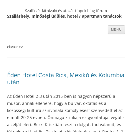
Szállás és látnivaló és utazás tippek blog-fórum
Szálláshely, minőségi üdülés, hotel / apartman tanácsok
---
Kilépés
MENÜ
a
tartalomba
CÍMKE:
TV
Éden Hotel Costa Rica, Mexikó és Kolumbia
után
Az Éden Hotel 2-3 után 2015-ben is nagyon népszerű a
műsor, annak ellenére, hogy a bulvár, oktatás és a
közösségi kultúra színvonala komoly esést szenvedett el az
elmúlt 20-25 évben. Önmaga kritikája és gyóntatója, végülis
a célját eléri. Berki Krisztián teszi a dolgát, tud valamit, és
jól dolgozott eddig. Tisztelet a kivételnek, van :). Pontos […]