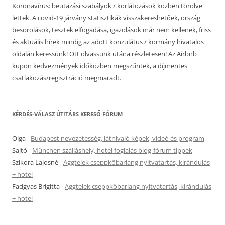
Koronavírus: beutazási szabályok / korlátozások közben törölve
lettek. A covid-19 járvány statisztikák visszakereshetőek, ország
besorolások, tesztek elfogadása, igazolások már nem kellenek, friss
és aktuális hírek mindig az adott konzulátus / kormány hivatalos
oldalán keressünk! Ott olvassunk utána részletesen! Az Airbnb
kupon kedvezmények időközben megszűntek, a díjmentes
csatlakozás/regisztráció megmaradt.
KÉRDÉS-VÁLASZ ÚTITÁRS KERESŐ FÓRUM
Olga
-
Budapest nevezetesség, látnivaló képek, videó és program
Sajtó
-
München szálláshely, hotel foglalás blog-fórum tippek
Szikora Lajosné
-
Aggtelek cseppkőbarlang nyitvatartás, kirándulás
+ hotel
Fadgyas Brigitta
-
Aggtelek cseppkőbarlang nyitvatartás, kirándulás
+ hotel