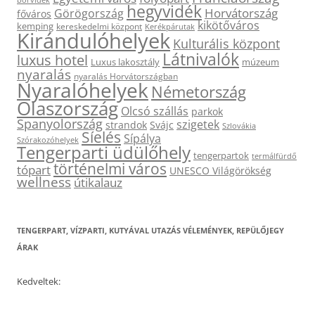
hegyvidék
Horvátország
Görögország
főváros
kikötőváros
kemping
kereskedelmi központ
Kerékpárutak
Kirándulóhelyek
Kulturális központ
Látnivalók
luxus hotel
Luxus lakosztály
múzeum
nyaralás
nyaralás Horvátországban
Nyaralóhelyek
Németország
Olaszország
Olcsó szállás
parkok
Spanyolország
szigetek
strandok
Svájc
Szlovákia
Síelés
Sípálya
Szórakozóhelyek
Tengerparti üdülőhely
tengerpartok
termálfürdő
történelmi város
tópart
UNESCO Világörökség
wellness
útikalauz
TENGERPART, VÍZPARTI, KUTYÁVAL UTAZÁS VÉLEMÉNYEK, REPÜLŐJEGY
ÁRAK
Kedveltek: