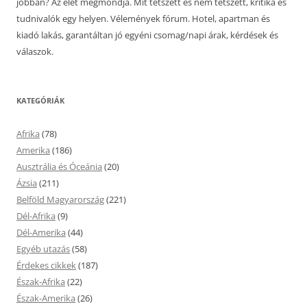
jobban? Az élet megmondja. Mit tetszett és nem tetszett, kritika és
tudnivalók egy helyen. Vélemények fórum. Hotel, apartman és
kiadó lakás, garantáltan jó egyéni csomag/napi árak, kérdések és
válaszok.
KATEGÓRIÁK
Afrika
(78)
Amerika
(186)
Ausztrália és Óceánia
(20)
Ázsia
(211)
Belföld Magyarország
(221)
Dél-Afrika
(9)
Dél-Amerika
(44)
Egyéb utazás
(58)
Érdekes cikkek
(187)
Észak-Afrika
(22)
Észak-Amerika
(26)