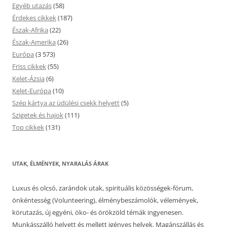
Egyéb utazás
(58)
Érdekes cikkek
(187)
Észak-Afrika
(22)
Észak-Amerika
(26)
Európa
(3 573)
Friss cikkek
(55)
Kelet-Ázsia
(6)
Kelet-Európa
(10)
Szép kártya az üdülési csekk helyett
(5)
Szigetek és hajok
(111)
Top cikkek
(131)
UTAK, ÉLMÉNYEK, NYARALÁS ÁRAK
Luxus és olcsó, zarándok utak, spirituális közösségek-fórum,
önkéntesség (Volunteering), élménybeszámolók, vélemények,
körutazás, új egyéni, öko- és örökzöld témák ingyenesen.
Munkásszálló helyett és mellett igényes helyek. Magánszállás és