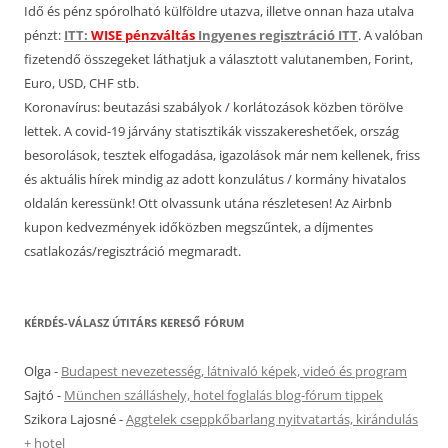
Idő és pénz spórolható külföldre utazva, illetve onnan haza utalva
pénzt:
ITT:
WISE pénzváltás
Ingyenes regisztráció ITT
. A valóban
fizetendő összegeket láthatjuk a választott valutanemben, Forint,
Euro, USD, CHF stb.
Koronavírus: beutazási szabályok / korlátozások közben törölve
lettek. A covid-19 járvány statisztikák visszakereshetőek, ország
besorolások, tesztek elfogadása, igazolások már nem kellenek, friss
és aktuális hírek mindig az adott konzulátus / kormány hivatalos
oldalán keressünk! Ott olvassunk utána részletesen! Az Airbnb
kupon kedvezmények időközben megszűntek, a díjmentes
csatlakozás/regisztráció megmaradt.
KÉRDÉS-VÁLASZ ÚTITÁRS KERESŐ FÓRUM
Olga
-
Budapest nevezetesség, látnivaló képek, videó és program
Sajtó
-
München szálláshely, hotel foglalás blog-fórum tippek
Szikora Lajosné
-
Aggtelek cseppkőbarlang nyitvatartás, kirándulás
+ hotel