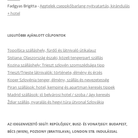
Fadgyas Brigitta
-
Aggtelek cseppkőbarlang nyitvatartás, kirándulás
+ hotel
LEGUTÓBBI AJÁNLOTT CÉLPONTOK
Topolšica szálláshely, fürdő és látnivaló útikalauz
Sistiana: Olaszország északi, közeli tengerpart szállás
Kozina szálláshely: Trieszt szlovén szomszédsága tipp
Trieszt/Trieste látnivalók: története, élmény és érzés
Koper Szlovénia tenger, élmény, szállás és nevezetesség
Piran szállások: hotel, kemping és apartman keresés tippek
Madrid szállások: jó belvárosi hotel / szoba / ágy keresés
Ždiar szállás, nyaralás és hegyi túra útvonal Szlovákia
AZ IDEGENVEZETŐ SEGÍT: REPÜLŐJEGY, BUSZ- ÉS VONATJEGY: BUDAPEST,
BÉCS (WIEN), POZSONY (BRATISLAVA), LONDON STB. INDULÁSSAL