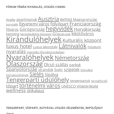
FÓRUM TÉMÁK NYARALÁS, UTAZÁS CIKKEK:
Ausztria
apartmanok
Belföld Magyarország
Anglia
Franciaország
Egyetemi város
folyópart
borvidék
hegyvidék
Horvátország
Görögország
főváros
kikötőváros
kemping
kereskedelmi központ
Kerékpárutak
Kirándulóhelyek
Kulturális központ
Látnivalók
luxus hotel
Luxus lakosztály
múzeum
nyaralás
nyaralás Horvátországban
Nyaralóhelyek
Németország
Olaszország
Olcsó szállás
parkok
Spanyolország
szigetek
strandok
Svájc
Szlovákia
Síelés
Sípálya
Szórakozóhelyek
Tengerparti üdülőhely
tengerpartok
termálfürdő
történelmi város
tópart
UNESCO Világörökség
wellness
útikalauz
TENGERPART, VÍZPARTI, KUTYÁVAL UTAZÁS VÉLEMÉNYEK, REPÜLŐJEGY
ÁRAK