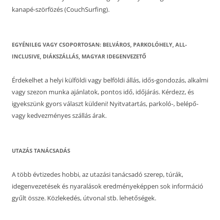
kanapé-szörfözés (CouchSurfing).
EGYÉNILEG VAGY CSOPORTOSAN: BELVÁROS, PARKOLÓHELY, ALL-
INCLUSIVE, DIÁKSZÁLLÁS, MAGYAR IDEGENVEZETŐ
Érdekelhet a helyi külföldi vagy belföldi állás, idős-gondozás, alkalmi
vagy szezon munka ajánlatok, pontos idő, időjárás. Kérdezz, és
igyekszünk gyors választ küldeni! Nyitvatartás, parkoló-, belépő-
vagy kedvezményes szállás árak.
UTAZÁS TANÁCSADÁS
A több évtizedes hobbi, az utazási tanácsadó szerep, túrák,
idegenvezetések és nyaralások eredményeképpen sok információ
gyűlt össze. Közlekedés, útvonal stb. lehetőségek.