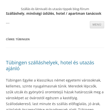
Szállás és látnivaló és utazás tippek blog-fórum
Szálláshely, minőségi üdülés, hotel / apartman tanácsok
---
Kilépés
MENÜ
a
tartalomba
CÍMKE:
TÜBINGEN
Tübingen szálláshelyek, hotel és utazás
ajánló
Tübingen Egyike a klasszikus német egyetemi városoknak,
kellemes, szinte nyugalmasnak tűnik. Meredek lépcsők,
szűk utcák és gyönyörű oromtetejű házak határozzák meg a
városképet az óvárostól egészen a kastélyig.
Szállodakereső, last minute és szállás előfoglalás, jó árak,
ajánlatok összegyűjtése másodpercek alatt: Tübingen