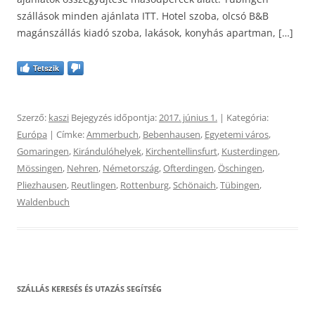
szállások minden ajánlata ITT. Hotel szoba, olcsó B&B
magánszállás kiadó szoba, lakások, konyhás apartman, […]
Tetszik
Szerző:
kaszi
Bejegyzés időpontja:
2017. június 1.
| Kategória:
Európa
| Címke:
Ammerbuch
,
Bebenhausen
,
Egyetemi város
,
Gomaringen
,
Kirándulóhelyek
,
Kirchentellinsfurt
,
Kusterdingen
,
Mössingen
,
Nehren
,
Németország
,
Ofterdingen
,
Öschingen
,
Pliezhausen
,
Reutlingen
,
Rottenburg
,
Schönaich
,
Tübingen
,
Waldenbuch
SZÁLLÁS KERESÉS ÉS UTAZÁS SEGÍTSÉG