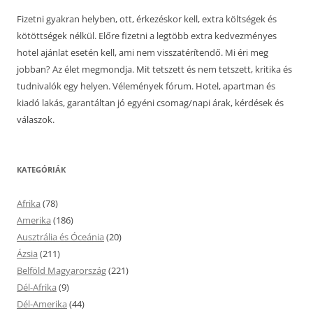
Fizetni gyakran helyben, ott, érkezéskor kell, extra költségek és
kötöttségek nélkül. Előre fizetni a legtöbb extra kedvezményes
hotel ajánlat esetén kell, ami nem visszatérítendő. Mi éri meg
jobban? Az élet megmondja. Mit tetszett és nem tetszett, kritika és
tudnivalók egy helyen. Vélemények fórum. Hotel, apartman és
kiadó lakás, garantáltan jó egyéni csomag/napi árak, kérdések és
válaszok.
KATEGÓRIÁK
Afrika
(78)
Amerika
(186)
Ausztrália és Óceánia
(20)
Ázsia
(211)
Belföld Magyarország
(221)
Dél-Afrika
(9)
Dél-Amerika
(44)