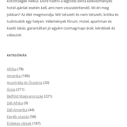
kötöttségek nélkül. Előre fizetni a legtöbb extra kedvezményes
hotel ajánlat esetén kell, ami nem visszatérítendő. Mi éri meg
jobban? Az élet megmondja. Mit tetszett és nem tetszett, kritika és
tudnivalók egy helyen. Vélemények fórum. Hotel, apartman és
kiadó lakás, garantáltan jó egyéni csomag/napi árak, kérdések és
válaszok.
KATEGÓRIÁK
Afrika
(78)
Amerika
(186)
Ausztrália és Óceánia
(20)
Ázsia
(211)
Belföld Magyarország
(221)
Dél-Afrika
(9)
Dél-Amerika
(44)
Egyéb utazás
(58)
Érdekes cikkek
(187)