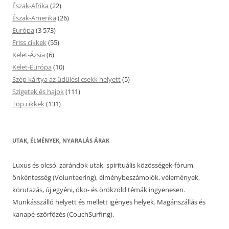
Észak-Afrika
(22)
Észak-Amerika
(26)
Európa
(3 573)
Friss cikkek
(55)
Kelet-Ázsia
(6)
Kelet-Európa
(10)
Szép kártya az üdülési csekk helyett
(5)
Szigetek és hajok
(111)
Top cikkek
(131)
UTAK, ÉLMÉNYEK, NYARALÁS ÁRAK
Luxus és olcsó, zarándok utak, spirituális közösségek-fórum,
önkéntesség (Volunteering), élménybeszámolók, vélemények,
körutazás, új egyéni, öko- és örökzöld témák ingyenesen.
Munkásszálló helyett és mellett igényes helyek. Magánszállás és
kanapé-szörfözés (CouchSurfing).