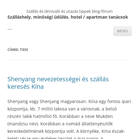
Szállás és látnivaló és utazás tippek blog-fórum
Szálláshely, minőségi üdülés, hotel / apartman tanácsok
---
Kilépés
MENÜ
a
tartalomba
CÍMKE:
TIEXI
Shenyang nevezetességei és szállás
keresés Kína
Shenyang vagy Shenjang magyarosan. Kína egy fontos ipari
központja, kb. 7 millió lakosa van a városnak, a belső
részén lakik hatmillió fő. Korábban a neve Mukden
(mandzsu név). Korábban a nomád állattenyésztők
kereskedelmének központja volt. A környéke, Kína észak-
keleti része egy érdekes terület a mai napig. A