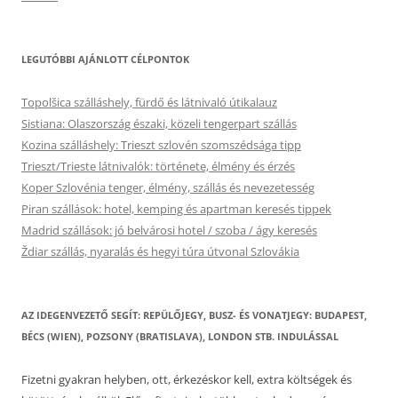
LEGUTÓBBI AJÁNLOTT CÉLPONTOK
Topolšica szálláshely, fürdő és látnivaló útikalauz
Sistiana: Olaszország északi, közeli tengerpart szállás
Kozina szálláshely: Trieszt szlovén szomszédsága tipp
Trieszt/Trieste látnivalók: története, élmény és érzés
Koper Szlovénia tenger, élmény, szállás és nevezetesség
Piran szállások: hotel, kemping és apartman keresés tippek
Madrid szállások: jó belvárosi hotel / szoba / ágy keresés
Ždiar szállás, nyaralás és hegyi túra útvonal Szlovákia
AZ IDEGENVEZETŐ SEGÍT: REPÜLŐJEGY, BUSZ- ÉS VONATJEGY: BUDAPEST,
BÉCS (WIEN), POZSONY (BRATISLAVA), LONDON STB. INDULÁSSAL
Fizetni gyakran helyben, ott, érkezéskor kell, extra költségek és