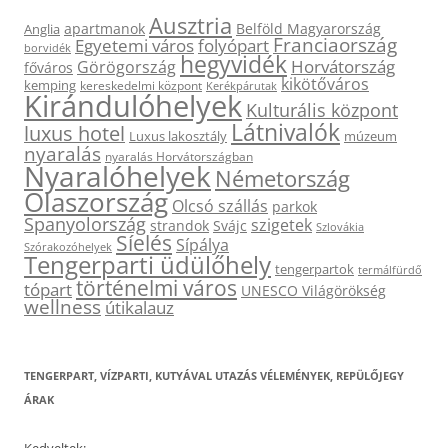
Ausztria
apartmanok
Belföld Magyarország
Anglia
Franciaország
Egyetemi város
folyópart
borvidék
hegyvidék
Horvátország
Görögország
főváros
kikötőváros
kemping
kereskedelmi központ
Kerékpárutak
Kirándulóhelyek
Kulturális központ
Látnivalók
luxus hotel
Luxus lakosztály
múzeum
nyaralás
nyaralás Horvátországban
Nyaralóhelyek
Németország
Olaszország
Olcsó szállás
parkok
Spanyolország
szigetek
strandok
Svájc
Szlovákia
Síelés
Sípálya
Szórakozóhelyek
Tengerparti üdülőhely
tengerpartok
termálfürdő
történelmi város
tópart
UNESCO Világörökség
wellness
útikalauz
TENGERPART, VÍZPARTI, KUTYÁVAL UTAZÁS VÉLEMÉNYEK, REPÜLŐJEGY
ÁRAK