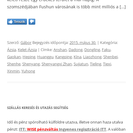
szomszédjában Fushun városának is több mint milliós a […]
Tetszik
Szerző:
Gábor
Bejegyzés időpontja:
2015. május 30.
| Kategória:
Ázsia
,
Kelet-Ázsia
| Címke:
Anshan
,
Dadong
,
Dongling
,
Faku
,
Gaokan
,
Heping
,
Huanggu
,
Kangping
,
Kína
,
Liaozhong
,
Shenbei
,
Shenhe
,
Shenyang
,
Shenyangxi Zhan
,
Sujiatun
,
Tieling
,
Tiexi
,
Xinmin
,
Yuhong
SZÁLLÁS KERESÉS ÉS UTAZÁS SEGÍTSÉG
Idő és pénz spórolható külföldre utazva, illetve onnan haza utalva
pénzt:
ITT:
WISE pénzváltás
Ingyenes regisztráció ITT
. A valóban