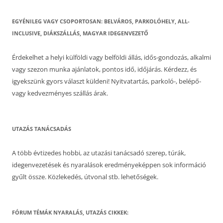
EGYÉNILEG VAGY CSOPORTOSAN: BELVÁROS, PARKOLÓHELY, ALL-
INCLUSIVE, DIÁKSZÁLLÁS, MAGYAR IDEGENVEZETŐ
Érdekelhet a helyi külföldi vagy belföldi állás, idős-gondozás, alkalmi
vagy szezon munka ajánlatok, pontos idő, időjárás. Kérdezz, és
igyekszünk gyors választ küldeni! Nyitvatartás, parkoló-, belépő-
vagy kedvezményes szállás árak.
UTAZÁS TANÁCSADÁS
A több évtizedes hobbi, az utazási tanácsadó szerep, túrák,
idegenvezetések és nyaralások eredményeképpen sok információ
gyűlt össze. Közlekedés, útvonal stb. lehetőségek.
FÓRUM TÉMÁK NYARALÁS, UTAZÁS CIKKEK: