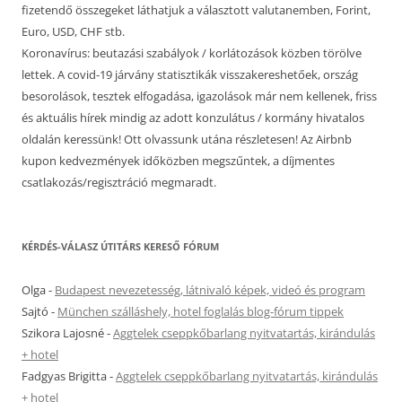
fizetendő összegeket láthatjuk a választott valutanemben, Forint,
Euro, USD, CHF stb.
Koronavírus: beutazási szabályok / korlátozások közben törölve
lettek. A covid-19 járvány statisztikák visszakereshetőek, ország
besorolások, tesztek elfogadása, igazolások már nem kellenek, friss
és aktuális hírek mindig az adott konzulátus / kormány hivatalos
oldalán keressünk! Ott olvassunk utána részletesen! Az Airbnb
kupon kedvezmények időközben megszűntek, a díjmentes
csatlakozás/regisztráció megmaradt.
KÉRDÉS-VÁLASZ ÚTITÁRS KERESŐ FÓRUM
Olga
-
Budapest nevezetesség, látnivaló képek, videó és program
Sajtó
-
München szálláshely, hotel foglalás blog-fórum tippek
Szikora Lajosné
-
Aggtelek cseppkőbarlang nyitvatartás, kirándulás
+ hotel
Fadgyas Brigitta
-
Aggtelek cseppkőbarlang nyitvatartás, kirándulás
+ hotel