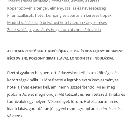
Trieszt/Trieste látnivalók: története, élmény és érzés
Koper Szlovénia tenger, élmény, szállás és nevezetesség
Piran szállások: hotel, kemping és apartman keresés tippek
Madrid szállások: jó belvárosi hotel / szoba / ágy keresés
Ždiar szállás, nyaralás és hegyi túra útvonal Szlovákia
AZ IDEGENVEZETŐ SEGÍT: REPÜLŐJEGY, BUSZ- ÉS VONATJEGY: BUDAPEST,
BÉCS (WIEN), POZSONY (BRATISLAVA), LONDON STB. INDULÁSSAL
Fizetni gyakran helyben, ott, érkezéskor kell, extra költségek és
kötöttségek nélkül. Előre fizetni a legtöbb extra kedvezményes
hotel ajánlat esetén kell, ami nem visszatérítendő. Mi éri meg
jobban? Az élet megmondja. Mit tetszett és nem tetszett, kritika és
tudnivalók egy helyen. Vélemények fórum. Hotel, apartman és
kiadó lakás, garantáltan jó egyéni csomag/napi árak, kérdések és
válaszok.