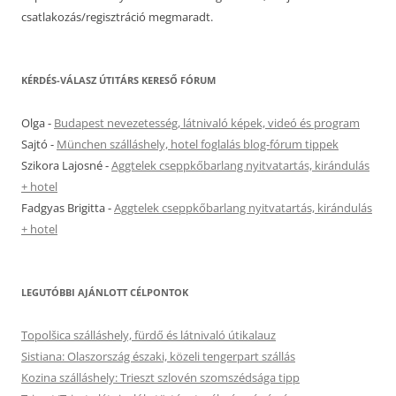
csatlakozás/regisztráció megmaradt.
KÉRDÉS-VÁLASZ ÚTITÁRS KERESŐ FÓRUM
Olga
-
Budapest nevezetesség, látnivaló képek, videó és program
Sajtó
-
München szálláshely, hotel foglalás blog-fórum tippek
Szikora Lajosné
-
Aggtelek cseppkőbarlang nyitvatartás, kirándulás
+ hotel
Fadgyas Brigitta
-
Aggtelek cseppkőbarlang nyitvatartás, kirándulás
+ hotel
LEGUTÓBBI AJÁNLOTT CÉLPONTOK
Topolšica szálláshely, fürdő és látnivaló útikalauz
Sistiana: Olaszország északi, közeli tengerpart szállás
Kozina szálláshely: Trieszt szlovén szomszédsága tipp