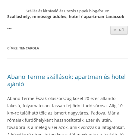
Szállás és látnivaló és utazás tippek blog-fórum
Szálláshely, minőségi üdülés, hotel / apartman tanácsok
---
Kilépés
MENÜ
a
tartalomba
CÍMKE:
TENCAROLA
Abano Terme szállások: apartman és hotel
ajánló
Abano Terme Észak-olaszország közel 20 ezer állandó
lakosú, folyamatosan, lassan fejlődni tudó városa. Alig 10
km-re található tőle az ismert nagyváros, Padova. Már a
rómaiak fürdőhelyként hasznosították. Ezer év után,
továbbra is a meleg vizei azok, amik vonzzák a látogatókat.
A következő piros linken keresztül megkapjuk a foglalható