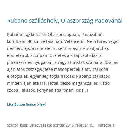
Rubano szálláshely, Olaszország Padovánál
Rubano egy kisváros Olaszországban, Padovában,
körülbelül 40 km-re található Velencétől. Nem híres véget
nem érő éjszakai életéről, sem óriási központjáról és
épületeiről, azonban tökéletes a kikapcsolódásra,
pihenésre és nyugalomra vágyó turisták számára. Szállás
ajánlatok összegyűjtése másodpercek alatt, szálloda
előfoglalás, egyénileg foglalhatóak: Rubano szállások
minden ajánlata ITT. Hotel, olcsó magánszállás kiadó
szoba, lakások, konyhás apartman, kis […]
(
)
Like Button Notice
view
Szerző:
kaszi
Bejegyzés időpontja:
2015. február 15.
| Kategória: