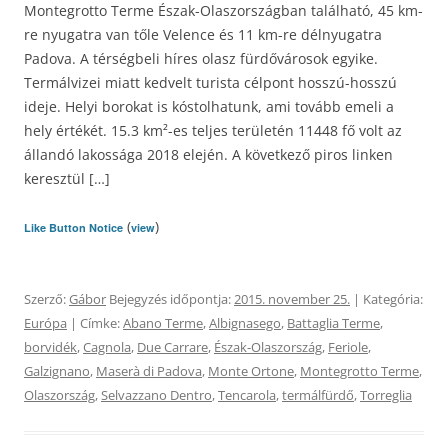
Montegrotto Terme Észak-Olaszországban található, 45 km-
re nyugatra van tőle Velence és 11 km-re délnyugatra
Padova. A térségbeli híres olasz fürdővárosok egyike.
Termálvizei miatt kedvelt turista célpont hosszú-hosszú
ideje. Helyi borokat is kóstolhatunk, ami tovább emeli a
hely értékét. 15.3 km²-es teljes területén 11448 fő volt az
állandó lakossága 2018 elején. A következő piros linken
keresztül […]
(
)
Like Button Notice
view
Szerző:
Gábor
Bejegyzés időpontja:
2015. november 25.
| Kategória:
Európa
| Címke:
Abano Terme
,
Albignasego
,
Battaglia Terme
,
borvidék
,
Cagnola
,
Due Carrare
,
Észak-Olaszország
,
Feriole
,
Galzignano
,
Maserà di Padova
,
Monte Ortone
,
Montegrotto Terme
,
Olaszország
,
Selvazzano Dentro
,
Tencarola
,
termálfürdő
,
Torreglia