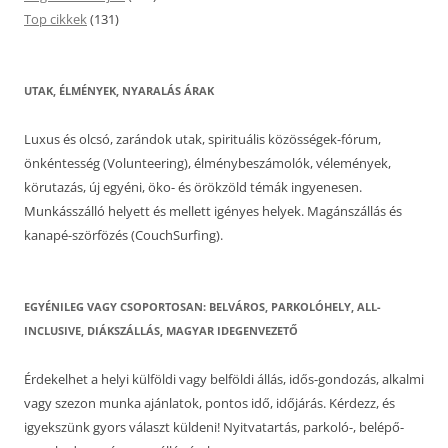
Top cikkek
(131)
UTAK, ÉLMÉNYEK, NYARALÁS ÁRAK
Luxus és olcsó, zarándok utak, spirituális közösségek-fórum,
önkéntesség (Volunteering), élménybeszámolók, vélemények,
körutazás, új egyéni, öko- és örökzöld témák ingyenesen.
Munkásszálló helyett és mellett igényes helyek. Magánszállás és
kanapé-szörfözés (CouchSurfing).
EGYÉNILEG VAGY CSOPORTOSAN: BELVÁROS, PARKOLÓHELY, ALL-
INCLUSIVE, DIÁKSZÁLLÁS, MAGYAR IDEGENVEZETŐ
Érdekelhet a helyi külföldi vagy belföldi állás, idős-gondozás, alkalmi
vagy szezon munka ajánlatok, pontos idő, időjárás. Kérdezz, és
igyekszünk gyors választ küldeni! Nyitvatartás, parkoló-, belépő-