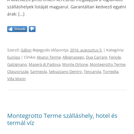
szálláshelyek listáját magyarul. Garantáltan kedvező egyéni
árak: […]
Tetszik
Szerző:
Gábor
Bejegyzés időpontja:
2016. augusztus 5.
| Kategória:
Európa
| Címke:
Abano Terme
,
Albignasego
,
Due Carrare
,
Feriole
,
Galzignano
,
Maserà di Padova
,
Monte Ortone
,
Montegrotto Terme
,
Olaszország
,
Sarmeola
,
Selvazzano Dentro
,
Tencarola
,
Torreglia
,
Villa Marin
Montegrotto Terme szálláshely, hotel és
termál víz