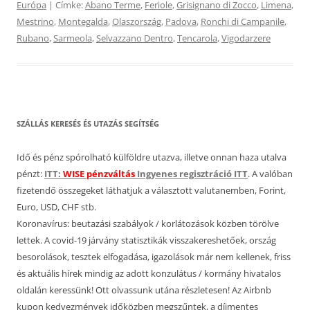
Európa
| Címke:
Abano Terme
,
Feriole
,
Grisignano di Zocco
,
Limena
,
Mestrino
,
Montegalda
,
Olaszország
,
Padova
,
Ronchi di Campanile
,
Rubano
,
Sarmeola
,
Selvazzano Dentro
,
Tencarola
,
Vigodarzere
SZÁLLÁS KERESÉS ÉS UTAZÁS SEGÍTSÉG
Idő és pénz spórolható külföldre utazva, illetve onnan haza utalva
pénzt:
ITT:
WISE pénzváltás
Ingyenes regisztráció ITT
. A valóban
fizetendő összegeket láthatjuk a választott valutanemben, Forint,
Euro, USD, CHF stb.
Koronavírus: beutazási szabályok / korlátozások közben törölve
lettek. A covid-19 járvány statisztikák visszakereshetőek, ország
besorolások, tesztek elfogadása, igazolások már nem kellenek, friss
és aktuális hírek mindig az adott konzulátus / kormány hivatalos
oldalán keressünk! Ott olvassunk utána részletesen! Az Airbnb
kupon kedvezmények időközben megszűntek, a díjmentes