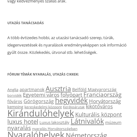
vagy kedvezményes szállás árak.
UTAZÁS TANÁCSADÁS
A több évtizedes hobbi, az utazási tanácsadó szerep, túrák,
idegenvezetések és nyaralások eredményeképpen sok információ
gyűlt össze. Közlekedés, útvonal stb. lehetőségek.
FÓRUM TÉMÁK NYARALÁS, UTAZÁS CIKKEK:
Ausztria
apartmanok
Belföld Magyarország
Anglia
Franciaország
Egyetemi város
folyópart
borvidék
hegyvidék
Horvátország
Görögország
főváros
kikötőváros
kemping
kereskedelmi központ
Kerékpárutak
Kirándulóhelyek
Kulturális központ
Látnivalók
luxus hotel
Luxus lakosztály
múzeum
nyaralás
nyaralás Horvátországban
Nyaralóhelyek
Németország