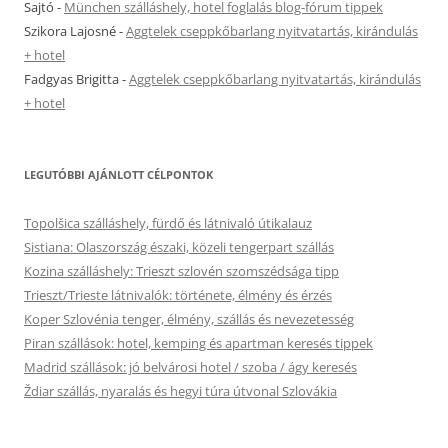
Sajtó
-
München szálláshely, hotel foglalás blog-fórum tippek
Szikora Lajosné
-
Aggtelek cseppkőbarlang nyitvatartás, kirándulás
+ hotel
Fadgyas Brigitta
-
Aggtelek cseppkőbarlang nyitvatartás, kirándulás
+ hotel
LEGUTÓBBI AJÁNLOTT CÉLPONTOK
Topolšica szálláshely, fürdő és látnivaló útikalauz
Sistiana: Olaszország északi, közeli tengerpart szállás
Kozina szálláshely: Trieszt szlovén szomszédsága tipp
Trieszt/Trieste látnivalók: története, élmény és érzés
Koper Szlovénia tenger, élmény, szállás és nevezetesség
Piran szállások: hotel, kemping és apartman keresés tippek
Madrid szállások: jó belvárosi hotel / szoba / ágy keresés
Ždiar szállás, nyaralás és hegyi túra útvonal Szlovákia