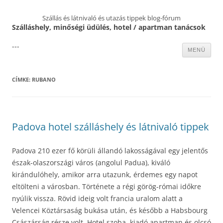
Szállás és látnivaló és utazás tippek blog-fórum
Szálláshely, minőségi üdülés, hotel / apartman tanácsok
---
Kilépés
MENÜ
a
tartalomba
CÍMKE:
RUBANO
Padova hotel szálláshely és látnivaló tippek
Padova 210 ezer fő körüli állandó lakosságával egy jelentős
észak-olaszországi város (angolul Padua), kiváló
kirándulóhely, amikor arra utazunk, érdemes egy napot
eltölteni a városban. Története a régi görög-római időkre
nyúlik vissza. Rövid ideig volt francia uralom alatt a
Velencei Köztársaság bukása után, és később a Habsbourg
Császárság része volt. Hotel szoba, kiadó apartman és olcsó