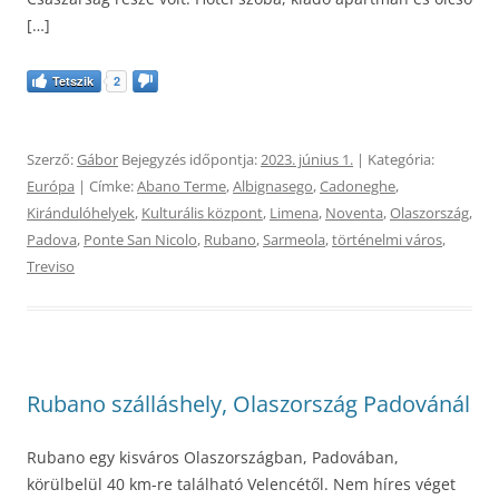
[…]
Tetszik
2
Szerző:
Gábor
Bejegyzés időpontja:
2023. június 1.
| Kategória:
Európa
| Címke:
Abano Terme
,
Albignasego
,
Cadoneghe
,
Kirándulóhelyek
,
Kulturális központ
,
Limena
,
Noventa
,
Olaszország
,
Padova
,
Ponte San Nicolo
,
Rubano
,
Sarmeola
,
történelmi város
,
Treviso
Rubano szálláshely, Olaszország Padovánál
Rubano egy kisváros Olaszországban, Padovában,
körülbelül 40 km-re található Velencétől. Nem híres véget