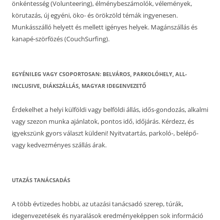
önkéntesség (Volunteering), élménybeszámolók, vélemények,
körutazás, új egyéni, öko- és örökzöld témák ingyenesen.
Munkásszálló helyett és mellett igényes helyek. Magánszállás és
kanapé-szörfözés (CouchSurfing).
EGYÉNILEG VAGY CSOPORTOSAN: BELVÁROS, PARKOLÓHELY, ALL-
INCLUSIVE, DIÁKSZÁLLÁS, MAGYAR IDEGENVEZETŐ
Érdekelhet a helyi külföldi vagy belföldi állás, idős-gondozás, alkalmi
vagy szezon munka ajánlatok, pontos idő, időjárás. Kérdezz, és
igyekszünk gyors választ küldeni! Nyitvatartás, parkoló-, belépő-
vagy kedvezményes szállás árak.
UTAZÁS TANÁCSADÁS
A több évtizedes hobbi, az utazási tanácsadó szerep, túrák,
idegenvezetések és nyaralások eredményeképpen sok információ