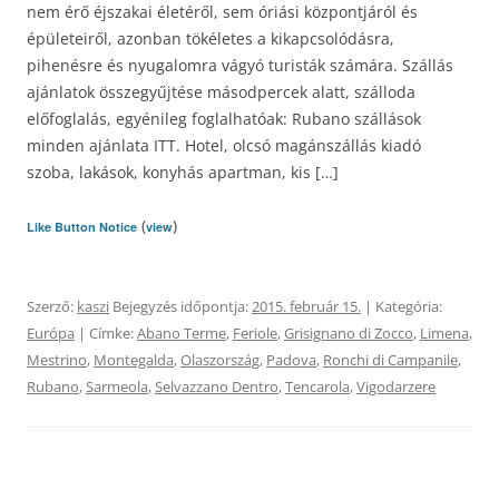
nem érő éjszakai életéről, sem óriási központjáról és
épületeiről, azonban tökéletes a kikapcsolódásra,
pihenésre és nyugalomra vágyó turisták számára. Szállás
ajánlatok összegyűjtése másodpercek alatt, szálloda
előfoglalás, egyénileg foglalhatóak: Rubano szállások
minden ajánlata ITT. Hotel, olcsó magánszállás kiadó
szoba, lakások, konyhás apartman, kis […]
(
)
Like Button Notice
view
Szerző:
kaszi
Bejegyzés időpontja:
2015. február 15.
| Kategória:
Európa
| Címke:
Abano Terme
,
Feriole
,
Grisignano di Zocco
,
Limena
,
Mestrino
,
Montegalda
,
Olaszország
,
Padova
,
Ronchi di Campanile
,
Rubano
,
Sarmeola
,
Selvazzano Dentro
,
Tencarola
,
Vigodarzere