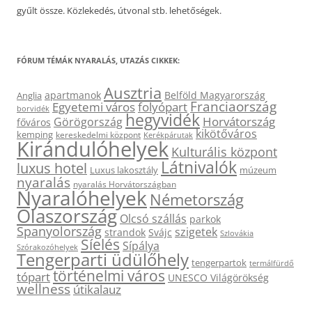
gyűlt össze. Közlekedés, útvonal stb. lehetőségek.
FÓRUM TÉMÁK NYARALÁS, UTAZÁS CIKKEK:
Ausztria
apartmanok
Belföld Magyarország
Anglia
Franciaország
Egyetemi város
folyópart
borvidék
hegyvidék
Horvátország
Görögország
főváros
kikötőváros
kemping
kereskedelmi központ
Kerékpárutak
Kirándulóhelyek
Kulturális központ
Látnivalók
luxus hotel
Luxus lakosztály
múzeum
nyaralás
nyaralás Horvátországban
Nyaralóhelyek
Németország
Olaszország
Olcsó szállás
parkok
Spanyolország
szigetek
strandok
Svájc
Szlovákia
Síelés
Sípálya
Szórakozóhelyek
Tengerparti üdülőhely
tengerpartok
termálfürdő
történelmi város
tópart
UNESCO Világörökség
wellness
útikalauz