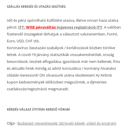
SZÁLLÁS KERESÉS ÉS UTAZÁS SEGÍTSÉG
Idő és pénz spórolható külföldre utazva, illetve onnan haza utalva
pénzt:
ITT:
WISE pénzváltás
Ingyenes regisztráció ITT
. A valóban
fizetendő összegeket láthatjuk a választott valutanemben, Forint,
Euro, USD, CHF stb.
Koronavírus: beutazási szabályok / korlátozások közben törölve
lettek. A covid-19 járvány statisztikák visszakereshetőek, ország
besorolások, tesztek elfogadása, igazolások már nem kellenek, friss
és aktuális hírek mindig az adott konzulátus / kormány hivatalos
oldalán keressünk! Ott olvassunk utána részletesen! Az Airbnb
kupon kedvezmények időközben megszűntek, a díjmentes
csatlakozás/regisztráció megmaradt.
KÉRDÉS-VÁLASZ ÚTITÁRS KERESŐ FÓRUM
Olga
-
Budapest nevezetesség, látnivaló képek, videó és program