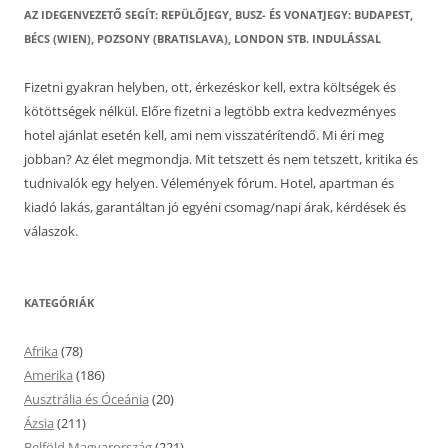
AZ IDEGENVEZETŐ SEGÍT: REPÜLŐJEGY, BUSZ- ÉS VONATJEGY: BUDAPEST,
BÉCS (WIEN), POZSONY (BRATISLAVA), LONDON STB. INDULÁSSAL
Fizetni gyakran helyben, ott, érkezéskor kell, extra költségek és
kötöttségek nélkül. Előre fizetni a legtöbb extra kedvezményes
hotel ajánlat esetén kell, ami nem visszatérítendő. Mi éri meg
jobban? Az élet megmondja. Mit tetszett és nem tetszett, kritika és
tudnivalók egy helyen. Vélemények fórum. Hotel, apartman és
kiadó lakás, garantáltan jó egyéni csomag/napi árak, kérdések és
válaszok.
KATEGÓRIÁK
Afrika
(78)
Amerika
(186)
Ausztrália és Óceánia
(20)
Ázsia
(211)
Belföld Magyarország
(221)