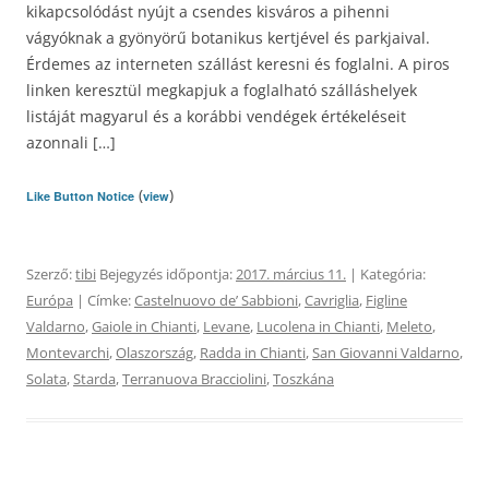
kikapcsolódást nyújt a csendes kisváros a pihenni
vágyóknak a gyönyörű botanikus kertjével és parkjaival.
Érdemes az interneten szállást keresni és foglalni. A piros
linken keresztül megkapjuk a foglalható szálláshelyek
listáját magyarul és a korábbi vendégek értékeléseit
azonnali […]
(
)
Like Button Notice
view
Szerző:
tibi
Bejegyzés időpontja:
2017. március 11.
| Kategória:
Európa
| Címke:
Castelnuovo deʼ Sabbioni
,
Cavriglia
,
Figline
Valdarno
,
Gaiole in Chianti
,
Levane
,
Lucolena in Chianti
,
Meleto
,
Montevarchi
,
Olaszország
,
Radda in Chianti
,
San Giovanni Valdarno
,
Solata
,
Starda
,
Terranuova Bracciolini
,
Toszkána