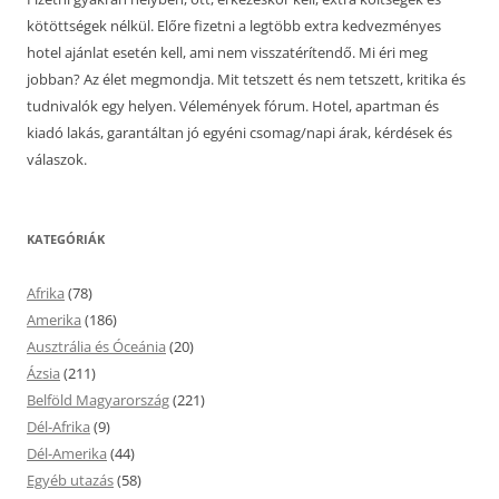
kötöttségek nélkül. Előre fizetni a legtöbb extra kedvezményes
hotel ajánlat esetén kell, ami nem visszatérítendő. Mi éri meg
jobban? Az élet megmondja. Mit tetszett és nem tetszett, kritika és
tudnivalók egy helyen. Vélemények fórum. Hotel, apartman és
kiadó lakás, garantáltan jó egyéni csomag/napi árak, kérdések és
válaszok.
KATEGÓRIÁK
Afrika
(78)
Amerika
(186)
Ausztrália és Óceánia
(20)
Ázsia
(211)
Belföld Magyarország
(221)
Dél-Afrika
(9)
Dél-Amerika
(44)
Egyéb utazás
(58)