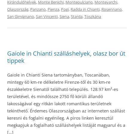
Kirándulóhelyek
,
Monte Benichi
,
Montepulciano
,
Montevarchi
,
Olaszország
,
Panzano
,
Pienza
,
Pogi
,
Radda in Chianti
,
Rosennano
,
San Gimignano
,
San Vincenti
,
Siena
,
Starda
,
Toszkána
Gaiole in Chianti szálláshelyek, olasz bor út
tippek
Gaiole in Chianti Siena tartományban, Toscanában,
mintegy 60 km-re délkeletre Firenze-től és 30 km-re
északkeletre Sienatól található település. 128.97 km²-es
területével, és mindössze 2750 fő körüli állandó
lakosságával egy ritkán lakott romantikus területnek
tekinthető. Érdemes Olaszországban az interneten szállást
keresni és foglalni egyénileg. A piros linken keresztül
megkapjuk a foglalható szálláshelyek listáját magyarul és a
[…]