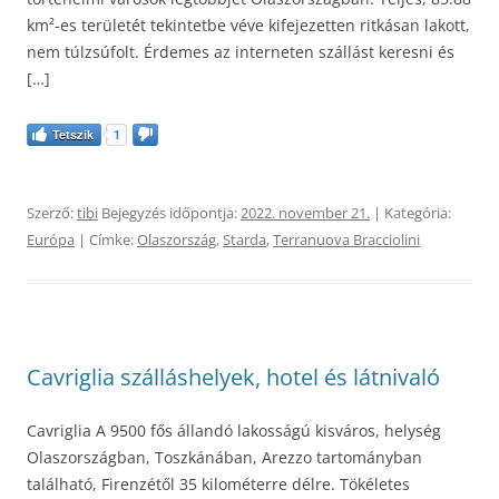
km²-es területét tekintetbe véve kifejezetten ritkásan lakott,
nem túlzsúfolt. Érdemes az interneten szállást keresni és
[…]
Tetszik
1
Szerző:
tibi
Bejegyzés időpontja:
2022. november 21.
| Kategória:
Európa
| Címke:
Olaszország
,
Starda
,
Terranuova Bracciolini
Cavriglia szálláshelyek, hotel és látnivaló
Cavriglia A 9500 fős állandó lakosságú kisváros, helység
Olaszországban, Toszkánában, Arezzo tartományban
található, Firenzétől 35 kilométerre délre. Tökéletes