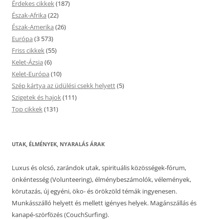
Érdekes cikkek
(187)
Észak-Afrika
(22)
Észak-Amerika
(26)
Európa
(3 573)
Friss cikkek
(55)
Kelet-Ázsia
(6)
Kelet-Európa
(10)
Szép kártya az üdülési csekk helyett
(5)
Szigetek és hajok
(111)
Top cikkek
(131)
UTAK, ÉLMÉNYEK, NYARALÁS ÁRAK
Luxus és olcsó, zarándok utak, spirituális közösségek-fórum,
önkéntesség (Volunteering), élménybeszámolók, vélemények,
körutazás, új egyéni, öko- és örökzöld témák ingyenesen.
Munkásszálló helyett és mellett igényes helyek. Magánszállás és
kanapé-szörfözés (CouchSurfing).