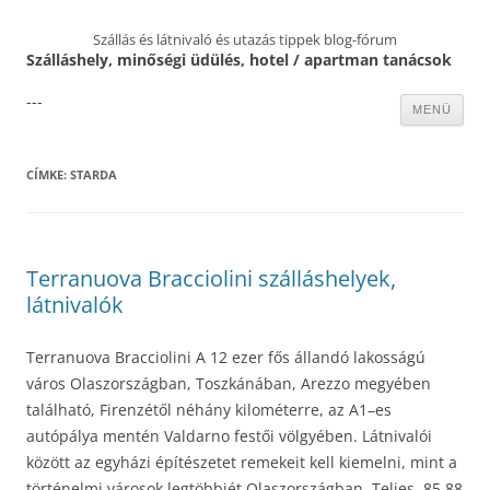
Szállás és látnivaló és utazás tippek blog-fórum
Szálláshely, minőségi üdülés, hotel / apartman tanácsok
---
Kilépés
MENÜ
a
tartalomba
CÍMKE:
STARDA
Terranuova Bracciolini szálláshelyek,
látnivalók
Terranuova Bracciolini A 12 ezer fős állandó lakosságú
város Olaszországban, Toszkánában, Arezzo megyében
található, Firenzétől néhány kilométerre, az A1–es
autópálya mentén Valdarno festői völgyében. Látnivalói
között az egyházi építészetet remekeit kell kiemelni, mint a
történelmi városok legtöbbjét Olaszországban. Teljes, 85.88