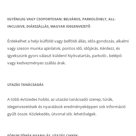
EGYÉNILEG VAGY CSOPORTOSAN: BELVÁROS, PARKOLÓHELY, ALL-
INCLUSIVE, DIÁKSZÁLLÁS, MAGYAR IDEGENVEZETŐ
Érdekelhet a helyi külföldi vagy belföldi állás, idős-gondozás, alkalmi
vagy szezon munka ajánlatok, pontos idő, időjárás. Kérdezz, és
igyekszünk gyors választ küldeni! Nyitvatartás, parkoló-, belépő-
vagy kedvezményes szállás árak.
UTAZÁS TANÁCSADÁS
A több évtizedes hobbi, az utazási tanácsadó szerep, túrák,
idegenvezetések és nyaralások eredményeképpen sok információ
gyűlt össze. Közlekedés, útvonal stb. lehetőségek.
FÓRUM TÉMÁK NYARALÁS, UTAZÁS CIKKEK: