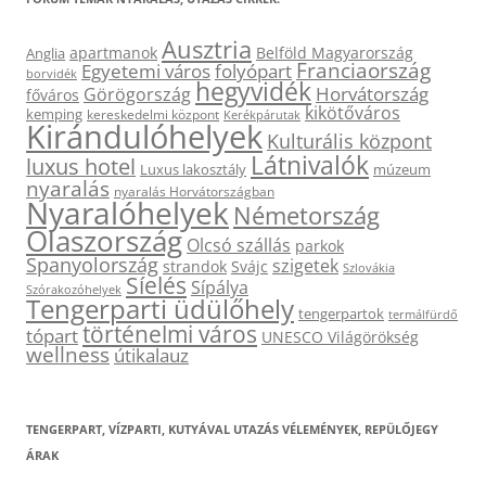
Ausztria
apartmanok
Belföld Magyarország
Anglia
Franciaország
Egyetemi város
folyópart
borvidék
hegyvidék
Horvátország
Görögország
főváros
kikötőváros
kemping
kereskedelmi központ
Kerékpárutak
Kirándulóhelyek
Kulturális központ
Látnivalók
luxus hotel
Luxus lakosztály
múzeum
nyaralás
nyaralás Horvátországban
Nyaralóhelyek
Németország
Olaszország
Olcsó szállás
parkok
Spanyolország
szigetek
strandok
Svájc
Szlovákia
Síelés
Sípálya
Szórakozóhelyek
Tengerparti üdülőhely
tengerpartok
termálfürdő
történelmi város
tópart
UNESCO Világörökség
wellness
útikalauz
TENGERPART, VÍZPARTI, KUTYÁVAL UTAZÁS VÉLEMÉNYEK, REPÜLŐJEGY
ÁRAK