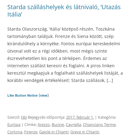
Starda szálláshelyek és látnivaló, ‘Utazás
Itália’
Starda Olaszország, ‘Itália‘ középső részén, Toszkána
tartományban találjuk. Firenze és Siena között, szép
kirándulóhely a környéke. Fontos európai kereskedelmi
útvonal volt ez a régi időkben, most mégis szinte
észrevehetetlen kis pont a térképen. Érdemes az
interneten szállást keresni és foglalni. A piros linken
keresztül megkapjuk a foglalható szálláshelyek listáját, a
korábbi vendégek értékeléseit: Starda szállások, […]
(
)
Like Button Notice
view
Szerző:
tibi
Bejegyzés időpontja:
2017. február 1.
| Kategória:
Európa
| Címke:
Arezzo
,
Bucine
,
Cavriglia
,
Chianciano Terme
,
Cortona
,
Firenze
,
Gaiole in Chianti
,
Greve in Chianti
,