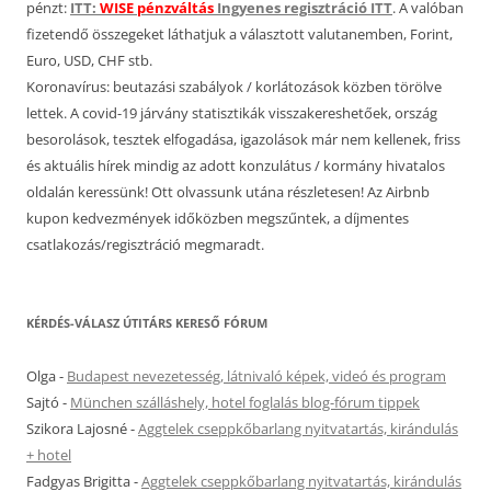
pénzt:
ITT:
WISE pénzváltás
Ingyenes regisztráció ITT
. A valóban
fizetendő összegeket láthatjuk a választott valutanemben, Forint,
Euro, USD, CHF stb.
Koronavírus: beutazási szabályok / korlátozások közben törölve
lettek. A covid-19 járvány statisztikák visszakereshetőek, ország
besorolások, tesztek elfogadása, igazolások már nem kellenek, friss
és aktuális hírek mindig az adott konzulátus / kormány hivatalos
oldalán keressünk! Ott olvassunk utána részletesen! Az Airbnb
kupon kedvezmények időközben megszűntek, a díjmentes
csatlakozás/regisztráció megmaradt.
KÉRDÉS-VÁLASZ ÚTITÁRS KERESŐ FÓRUM
Olga
-
Budapest nevezetesség, látnivaló képek, videó és program
Sajtó
-
München szálláshely, hotel foglalás blog-fórum tippek
Szikora Lajosné
-
Aggtelek cseppkőbarlang nyitvatartás, kirándulás
+ hotel
Fadgyas Brigitta
-
Aggtelek cseppkőbarlang nyitvatartás, kirándulás