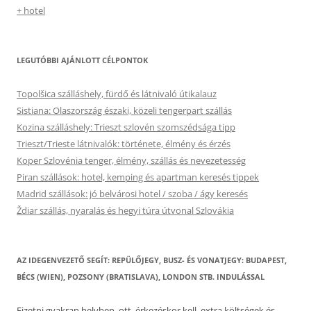
+ hotel
LEGUTÓBBI AJÁNLOTT CÉLPONTOK
Topolšica szálláshely, fürdő és látnivaló útikalauz
Sistiana: Olaszország északi, közeli tengerpart szállás
Kozina szálláshely: Trieszt szlovén szomszédsága tipp
Trieszt/Trieste látnivalók: története, élmény és érzés
Koper Szlovénia tenger, élmény, szállás és nevezetesség
Piran szállások: hotel, kemping és apartman keresés tippek
Madrid szállások: jó belvárosi hotel / szoba / ágy keresés
Ždiar szállás, nyaralás és hegyi túra útvonal Szlovákia
AZ IDEGENVEZETŐ SEGÍT: REPÜLŐJEGY, BUSZ- ÉS VONATJEGY: BUDAPEST,
BÉCS (WIEN), POZSONY (BRATISLAVA), LONDON STB. INDULÁSSAL
Fizetni gyakran helyben, ott, érkezéskor kell, extra költségek és