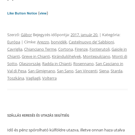
(
)
Like Button Notice
view
Szerző:
Gábor
Bejegyzés időpontja:
2017. január 20.
| Kategória:
Európa
| Címke:
Arezzo
,
borvidék
,
Castelnuovo deʼ Sabbioni
,
Cavriglia
,
Chianciano Terme
,
Cortona
,
Firenze
,
Fonterutoli
,
Gaiole in
Chianti
,
Greve in Chianti
,
Kirándulóhelyek
,
Montepulciano
,
Monti di
Sotto
,
Olaszország
,
Radda in Chianti
,
Rosennano
,
San Casciano in
Val di Pesa
,
San Gimignano
,
San Sano
,
San Vincenti
,
Siena
,
Starda
,
Toszkána
,
Vagliagli
,
Volterra
SZÁLLÁS KERESÉS ÉS UTAZÁS SEGÍTSÉG
Idő és pénz spórolható külföldre utazva, illetve onnan haza utalva