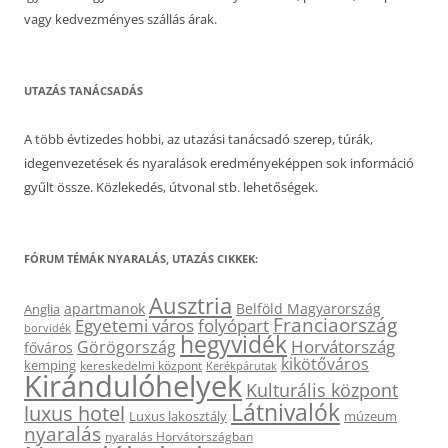
vagy kedvezményes szállás árak.
UTAZÁS TANÁCSADÁS
A több évtizedes hobbi, az utazási tanácsadó szerep, túrák,
idegenvezetések és nyaralások eredményeképpen sok információ
gyűlt össze. Közlekedés, útvonal stb. lehetőségek.
FÓRUM TÉMÁK NYARALÁS, UTAZÁS CIKKEK:
Ausztria
apartmanok
Belföld Magyarország
Anglia
Franciaország
Egyetemi város
folyópart
borvidék
hegyvidék
Horvátország
Görögország
főváros
kikötőváros
kemping
kereskedelmi központ
Kerékpárutak
Kirándulóhelyek
Kulturális központ
Látnivalók
luxus hotel
Luxus lakosztály
múzeum
nyaralás
nyaralás Horvátországban