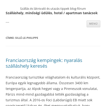
Szállás és látnivaló és utazás tippek blog-fórum
Szálláshely, minőségi üdülés, hotel / apartman tanácsok
---
Kilépés
MENÜ
a
tartalomba
CÍMKE:
SILLÉ-LE-PHILIPPE
Franciaország kempingek: nyaralás
szálláshely keresés
Franciaország turisztikai világhatalom és kulturális központ,
Európa egyik legnagyobb állama. Összesen 3400 km
tengerpartja, az Alpok hegyei vagy a Pireneusok vonulatai,
Párizs mind-mind gazdagabbá tették gazdaságilag a
turizmus által. A 2016-os Foci (Labdarúgó) EB miatt sok
sportszerető lázban ég, őket megnyugtathatjuk, hogy