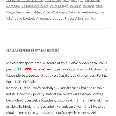
Romaine
,
Vallon-Pont-d’Arc
,
Valras-Plage
,
Verdun
,
Vernoiz
,
Vias-
Plage
,
Vierville-sur-Mer
,
Villars-Colomars
,
Villeneuve-lez-Avignon
,
Villeneuve-Loubet
,
Villeneuve-Loubet-Plage
,
Villers-sur-Mer
SZÁLLÁS KERESÉS ÉS UTAZÁS SEGÍTSÉG
Idő és pénz spórolható külföldre utazva, illetve onnan haza utalva
pénzt:
ITT:
WISE pénzváltás
Ingyenes regisztráció ITT
. A valóban
fizetendő összegeket láthatjuk a választott valutanemben, Forint,
Euro, USD, CHF stb.
Koronavírus: beutazási szabályok / korlátozások közben törölve
lettek. A covid-19 járvány statisztikák visszakereshetőek, ország
besorolások, tesztek elfogadása, igazolások már nem kellenek, friss
és aktuális hírek mindig az adott konzulátus / kormány hivatalos
oldalán keressünk! Ott olvassunk utána részletesen! Az Airbnb