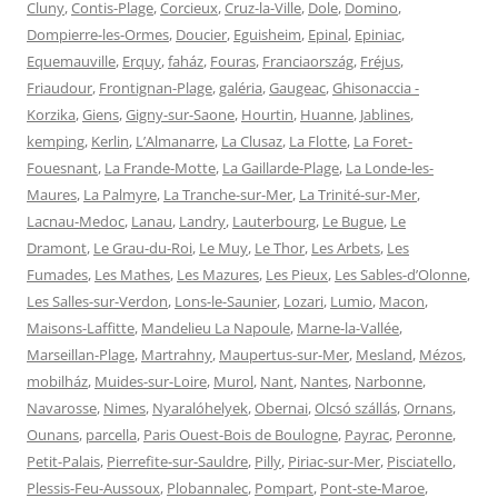
Cluny
,
Contis-Plage
,
Corcieux
,
Cruz-la-Ville
,
Dole
,
Domino
,
Dompierre-les-Ormes
,
Doucier
,
Eguisheim
,
Epinal
,
Epiniac
,
Equemauville
,
Erquy
,
faház
,
Fouras
,
Franciaország
,
Fréjus
,
Friaudour
,
Frontignan-Plage
,
galéria
,
Gaugeac
,
Ghisonaccia -
Korzika
,
Giens
,
Gigny-sur-Saone
,
Hourtin
,
Huanne
,
Jablines
,
kemping
,
Kerlin
,
L’Almanarre
,
La Clusaz
,
La Flotte
,
La Foret-
Fouesnant
,
La Frande-Motte
,
La Gaillarde-Plage
,
La Londe-les-
Maures
,
La Palmyre
,
La Tranche-sur-Mer
,
La Trinité-sur-Mer
,
Lacnau-Medoc
,
Lanau
,
Landry
,
Lauterbourg
,
Le Bugue
,
Le
Dramont
,
Le Grau-du-Roi
,
Le Muy
,
Le Thor
,
Les Arbets
,
Les
Fumades
,
Les Mathes
,
Les Mazures
,
Les Pieux
,
Les Sables-d’Olonne
,
Les Salles-sur-Verdon
,
Lons-le-Saunier
,
Lozari
,
Lumio
,
Macon
,
Maisons-Laffitte
,
Mandelieu La Napoule
,
Marne-la-Vallée
,
Marseillan-Plage
,
Martrahny
,
Maupertus-sur-Mer
,
Mesland
,
Mézos
,
mobilház
,
Muides-sur-Loire
,
Murol
,
Nant
,
Nantes
,
Narbonne
,
Navarosse
,
Nimes
,
Nyaralóhelyek
,
Obernai
,
Olcsó szállás
,
Ornans
,
Ounans
,
parcella
,
Paris Ouest-Bois de Boulogne
,
Payrac
,
Peronne
,
Petit-Palais
,
Pierrefite-sur-Sauldre
,
Pilly
,
Piriac-sur-Mer
,
Pisciatello
,
Plessis-Feu-Aussoux
,
Plobannalec
,
Pompart
,
Pont-ste-Maroe
,