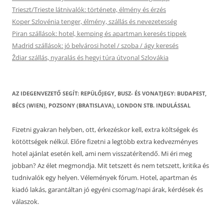
Trieszt/Trieste látnivalók: története, élmény és érzés
Koper Szlovénia tenger, élmény, szállás és nevezetesség
Piran szállások: hotel, kemping és apartman keresés tippek
Madrid szállások: jó belvárosi hotel / szoba / ágy keresés
Ždiar szállás, nyaralás és hegyi túra útvonal Szlovákia
AZ IDEGENVEZETŐ SEGÍT: REPÜLŐJEGY, BUSZ- ÉS VONATJEGY: BUDAPEST,
BÉCS (WIEN), POZSONY (BRATISLAVA), LONDON STB. INDULÁSSAL
Fizetni gyakran helyben, ott, érkezéskor kell, extra költségek és
kötöttségek nélkül. Előre fizetni a legtöbb extra kedvezményes
hotel ajánlat esetén kell, ami nem visszatérítendő. Mi éri meg
jobban? Az élet megmondja. Mit tetszett és nem tetszett, kritika és
tudnivalók egy helyen. Vélemények fórum. Hotel, apartman és
kiadó lakás, garantáltan jó egyéni csomag/napi árak, kérdések és
válaszok.