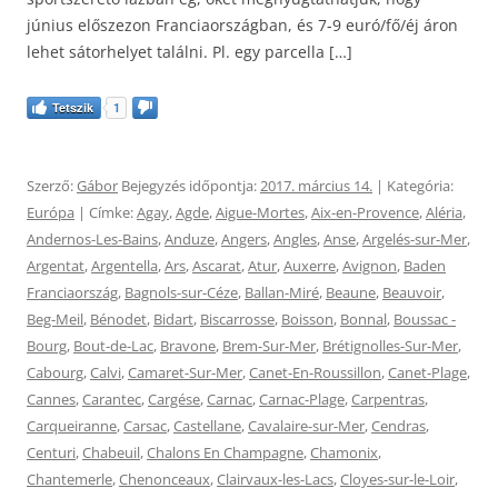
június előszezon Franciaországban, és 7-9 euró/fő/éj áron
lehet sátorhelyet találni. Pl. egy parcella […]
Tetszik
1
Szerző:
Gábor
Bejegyzés időpontja:
2017. március 14.
| Kategória:
Európa
| Címke:
Agay
,
Agde
,
Aigue-Mortes
,
Aix-en-Provence
,
Aléria
,
Andernos-Les-Bains
,
Anduze
,
Angers
,
Angles
,
Anse
,
Argelés-sur-Mer
,
Argentat
,
Argentella
,
Ars
,
Ascarat
,
Atur
,
Auxerre
,
Avignon
,
Baden
Franciaország
,
Bagnols-sur-Céze
,
Ballan-Miré
,
Beaune
,
Beauvoir
,
Beg-Meil
,
Bénodet
,
Bidart
,
Biscarrosse
,
Boisson
,
Bonnal
,
Boussac -
Bourg
,
Bout-de-Lac
,
Bravone
,
Brem-Sur-Mer
,
Brétignolles-Sur-Mer
,
Cabourg
,
Calvi
,
Camaret-Sur-Mer
,
Canet-En-Roussillon
,
Canet-Plage
,
Cannes
,
Carantec
,
Cargése
,
Carnac
,
Carnac-Plage
,
Carpentras
,
Carqueiranne
,
Carsac
,
Castellane
,
Cavalaire-sur-Mer
,
Cendras
,
Centuri
,
Chabeuil
,
Chalons En Champagne
,
Chamonix
,
Chantemerle
,
Chenonceaux
,
Clairvaux-les-Lacs
,
Cloyes-sur-le-Loir
,