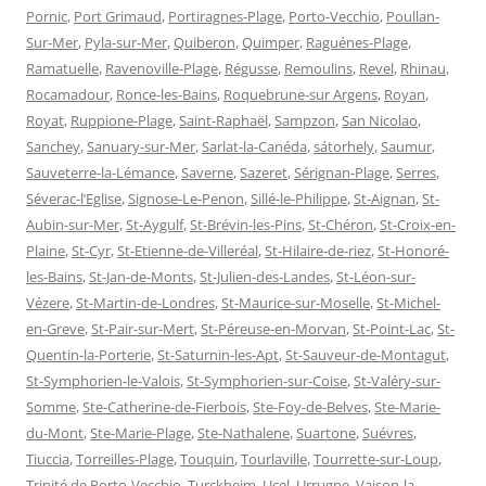
Pornic
,
Port Grimaud
,
Portiragnes-Plage
,
Porto-Vecchio
,
Poullan-
Sur-Mer
,
Pyla-sur-Mer
,
Quiberon
,
Quimper
,
Raguénes-Plage
,
Ramatuelle
,
Ravenoville-Plage
,
Régusse
,
Remoulins
,
Revel
,
Rhinau
,
Rocamadour
,
Ronce-les-Bains
,
Roquebrune-sur Argens
,
Royan
,
Royat
,
Ruppione-Plage
,
Saint-Raphaël
,
Sampzon
,
San Nicolao
,
Sanchey
,
Sanuary-sur-Mer
,
Sarlat-la-Canéda
,
sátorhely
,
Saumur
,
Sauveterre-la-Lémance
,
Saverne
,
Sazeret
,
Sérignan-Plage
,
Serres
,
Séverac-l’Eglise
,
Signose-Le-Penon
,
Sillé-le-Philippe
,
St-Aignan
,
St-
Aubin-sur-Mer
,
St-Aygulf
,
St-Brévin-les-Pins
,
St-Chéron
,
St-Croix-en-
Plaine
,
St-Cyr
,
St-Etienne-de-Villeréal
,
St-Hilaire-de-riez
,
St-Honoré-
les-Bains
,
St-Jan-de-Monts
,
St-Julien-des-Landes
,
St-Léon-sur-
Vézere
,
St-Martin-de-Londres
,
St-Maurice-sur-Moselle
,
St-Michel-
en-Greve
,
St-Pair-sur-Mert
,
St-Péreuse-en-Morvan
,
St-Point-Lac
,
St-
Quentin-la-Porterie
,
St-Saturnin-les-Apt
,
St-Sauveur-de-Montagut
,
St-Symphorien-le-Valois
,
St-Symphorien-sur-Coise
,
St-Valéry-sur-
Somme
,
Ste-Catherine-de-Fierbois
,
Ste-Foy-de-Belves
,
Ste-Marie-
du-Mont
,
Ste-Marie-Plage
,
Ste-Nathalene
,
Suartone
,
Suévres
,
Tiuccia
,
Torreilles-Plage
,
Touquin
,
Tourlaville
,
Tourrette-sur-Loup
,
Trinité de Porto-Vecchio
,
Turckheim
,
Ucel
,
Urrugne
,
Vaison-la-