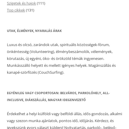
Szigetek és hajok
(111)
Top cikkek
(131)
UTAK, ÉLMÉNYEK, NYARALÁS ÁRAK
Luxus és olcsó, zarándok utak, spirituális közösségek-fórum,
önkéntesség (Volunteering), élménybeszámolók, vélemények,
körutazás, új egyéni, öko- és örökzöld témák ingyenesen.
Munkásszálló helyett és mellett igényes helyek. Magánszállás és
kanapé-szörfözés (CouchSurfing).
EGYÉNILEG VAGY CSOPORTOSAN: BELVÁROS, PARKOLÓHELY, ALL-
INCLUSIVE, DIÁKSZÁLLÁS, MAGYAR IDEGENVEZETŐ
Érdekelhet a helyi külföldi vagy belföldi állás, idős-gondozás, alkalmi
vagy szezon munka ajánlatok, pontos idő, időjárás. Kérdezz, és
igyekszünk gyors választ küldeni! Nyitvatartás, parkoló-, belépő-