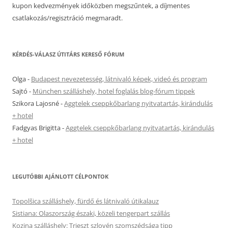
kupon kedvezmények időközben megszűntek, a díjmentes
csatlakozás/regisztráció megmaradt.
KÉRDÉS-VÁLASZ ÚTITÁRS KERESŐ FÓRUM
Olga
-
Budapest nevezetesség, látnivaló képek, videó és program
Sajtó
-
München szálláshely, hotel foglalás blog-fórum tippek
Szikora Lajosné
-
Aggtelek cseppkőbarlang nyitvatartás, kirándulás
+ hotel
Fadgyas Brigitta
-
Aggtelek cseppkőbarlang nyitvatartás, kirándulás
+ hotel
LEGUTÓBBI AJÁNLOTT CÉLPONTOK
Topolšica szálláshely, fürdő és látnivaló útikalauz
Sistiana: Olaszország északi, közeli tengerpart szállás
Kozina szálláshely: Trieszt szlovén szomszédsága tipp