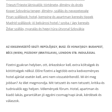
Trieszt/Trieste látnivalók: története, élmény és érzés
Koper Szlovénia tenger, élmény, szállás és nevezetesség
Piran szállások: hotel, kemping és apartman keresés tippek
Madrid szállások: jó belvárosi hotel / szoba / ágy keresés
Ždiar szállás, nyaralás és hegyi túra útvonal Szlovákia
AZ IDEGENVEZETŐ SEGÍT: REPÜLŐJEGY, BUSZ- ÉS VONATJEGY: BUDAPEST,
BÉCS (WIEN), POZSONY (BRATISLAVA), LONDON STB. INDULÁSSAL
Fizetni gyakran helyben, ott, érkezéskor kell, extra költségek és
kötöttségek nélkül. Előre fizetni a legtöbb extra kedvezményes
hotel ajánlat esetén kell, ami nem visszatérítendő. Mi éri meg
jobban? Az élet megmondja. Mit tetszett és nem tetszett, kritika és
tudnivalók egy helyen. Vélemények fórum. Hotel, apartman és
kiadó lakás, garantáltan jó egyéni csomag/napi árak, kérdések és
válaszok.