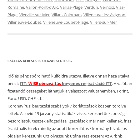
Romaine
,
Vallon-Pont-d’Arc
,
Valras-Plage
,
Verdun
,
Vernoiz
,
Vias-
Plage
,
Vierville-sur-Mer
,
Villars-Colomars
,
Villeneuve-lez-Avignon
,
Villeneuve-Loubet
,
Villeneuve-Loubet-Plage
,
Villers-sur-Mer
SZÁLLÁS KERESÉS ÉS UTAZÁS SEGÍTSÉG
Idő és pénz spórolható külföldre utazva, illetve onnan haza utalva
pénzt:
ITT:
WISE pénzváltás
Ingyenes regisztráció ITT
. A valóban
fizetendő összegeket láthatjuk a választott valutanemben, Forint,
Euro, USD, CHF stb.
Koronavírus: beutazási szabályok / korlátozások közben törölve
lettek. A covid-19 járvány statisztikák visszakereshetőek, ország
besorolások, tesztek elfogadása, igazolások már nem kellenek, friss
és aktuális hírek mindig az adott konzulátus / kormány hivatalos
oldalán keressünk! Ott olvassunk utána részletesen! Az Airbnb