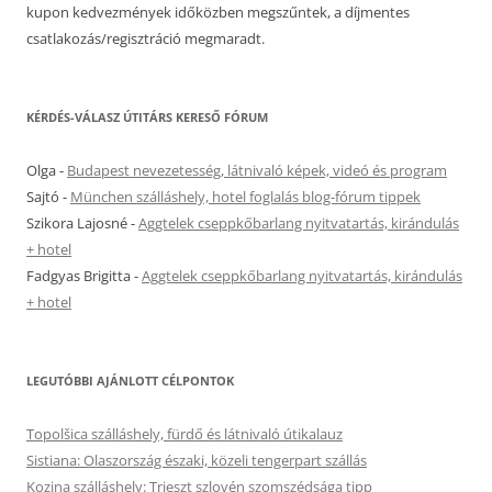
kupon kedvezmények időközben megszűntek, a díjmentes
csatlakozás/regisztráció megmaradt.
KÉRDÉS-VÁLASZ ÚTITÁRS KERESŐ FÓRUM
Olga
-
Budapest nevezetesség, látnivaló képek, videó és program
Sajtó
-
München szálláshely, hotel foglalás blog-fórum tippek
Szikora Lajosné
-
Aggtelek cseppkőbarlang nyitvatartás, kirándulás
+ hotel
Fadgyas Brigitta
-
Aggtelek cseppkőbarlang nyitvatartás, kirándulás
+ hotel
LEGUTÓBBI AJÁNLOTT CÉLPONTOK
Topolšica szálláshely, fürdő és látnivaló útikalauz
Sistiana: Olaszország északi, közeli tengerpart szállás
Kozina szálláshely: Trieszt szlovén szomszédsága tipp