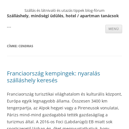
Szállás és látnivaló és utazás tippek blog-fórum
Szálláshely, minőségi üdülés, hotel / apartman tanácsok
---
Kilépés
MENÜ
a
tartalomba
CÍMKE:
CENDRAS
Franciaország kempingek: nyaralás
szálláshely keresés
Franciaország turisztikai világhatalom és kulturális központ,
Európa egyik legnagyobb állama. Összesen 3400 km
tengerpartja, az Alpok hegyei vagy a Pireneusok vonulatai,
Párizs mind-mind gazdagabbá tették gazdaságilag a
turizmus által. A 2016-os Foci (Labdarúgó) EB miatt sok
sportszerető lázban ég, őket megnyugtathatjuk, hogy