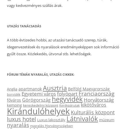
vagy kedvezményes szállás árak.
UTAZÁS TANÁCSADÁS
A több évtizedes hobbi, az utazási tanácsadó szerep, túrák,
idegenvezetések és nyaralások eredményeképpen sok információ
gyűlt össze. Közlekedés, útvonal stb. lehetőségek.
FÓRUM TÉMÁK NYARALÁS, UTAZÁS CIKKEK:
Ausztria
apartmanok
Belföld Magyarország
Anglia
Franciaország
Egyetemi város
folyópart
borvidék
hegyvidék
Horvátország
Görögország
főváros
kikötőváros
kemping
kereskedelmi központ
Kerékpárutak
Kirándulóhelyek
Kulturális központ
Látnivalók
luxus hotel
Luxus lakosztály
múzeum
nyaralás
nyaralás Horvátországban