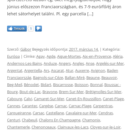
június előszezon Franciaországban, és 7-9 euró/fő/éj áron
lehet sátorhelyet találni. Pl. egy parcella […]
Tetszik
1
Szerző:
Gábor
Bejegyzés időpontja:
2017. március 14.
| Kategória:
Európa
| Címke:
Agay
,
Agde
,
Aigue-Mortes
,
Aix-en-Provence
,
Aléria
,
Andernos-Les-Bains
,
Anduze
,
Angers
,
Angles
,
Anse
,
Argelés-sur-Mer
,
Argentat
,
Argentella
,
Ars
,
Ascarat
,
Atur
,
Auxerre
,
Avignon
,
Baden
Franciaország
,
Bagnols-sur-Céze
,
Ballan-Miré
,
Beaune
,
Beauvoir
,
Beg-Meil
,
Bénodet
,
Bidart
,
Biscarrosse
,
Boisson
,
Bonnal
,
Boussac -
Bourg
,
Bout-de-Lac
,
Bravone
,
Brem-Sur-Mer
,
Brétignolles-Sur-Mer
,
Cabourg
,
Calvi
,
Camaret-Sur-Mer
,
Canet-En-Roussillon
,
Canet-Plage
,
Cannes
,
Carantec
,
Cargése
,
Carnac
,
Carnac-Plage
,
Carpentras
,
Carqueiranne
,
Carsac
,
Castellane
,
Cavalaire-sur-Mer
,
Cendras
,
Centuri
,
Chabeuil
,
Chalons En Champagne
,
Chamonix
,
Chantemerle
,
Chenonceaux
,
Clairvaux-les-Lacs
,
Cloyes-sur-le-Loir
,