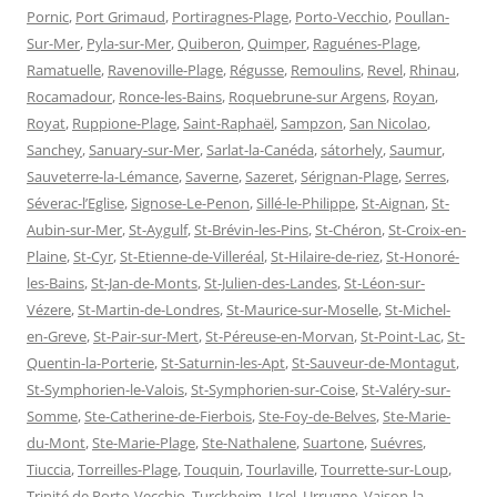
Pornic
,
Port Grimaud
,
Portiragnes-Plage
,
Porto-Vecchio
,
Poullan-
Sur-Mer
,
Pyla-sur-Mer
,
Quiberon
,
Quimper
,
Raguénes-Plage
,
Ramatuelle
,
Ravenoville-Plage
,
Régusse
,
Remoulins
,
Revel
,
Rhinau
,
Rocamadour
,
Ronce-les-Bains
,
Roquebrune-sur Argens
,
Royan
,
Royat
,
Ruppione-Plage
,
Saint-Raphaël
,
Sampzon
,
San Nicolao
,
Sanchey
,
Sanuary-sur-Mer
,
Sarlat-la-Canéda
,
sátorhely
,
Saumur
,
Sauveterre-la-Lémance
,
Saverne
,
Sazeret
,
Sérignan-Plage
,
Serres
,
Séverac-l’Eglise
,
Signose-Le-Penon
,
Sillé-le-Philippe
,
St-Aignan
,
St-
Aubin-sur-Mer
,
St-Aygulf
,
St-Brévin-les-Pins
,
St-Chéron
,
St-Croix-en-
Plaine
,
St-Cyr
,
St-Etienne-de-Villeréal
,
St-Hilaire-de-riez
,
St-Honoré-
les-Bains
,
St-Jan-de-Monts
,
St-Julien-des-Landes
,
St-Léon-sur-
Vézere
,
St-Martin-de-Londres
,
St-Maurice-sur-Moselle
,
St-Michel-
en-Greve
,
St-Pair-sur-Mert
,
St-Péreuse-en-Morvan
,
St-Point-Lac
,
St-
Quentin-la-Porterie
,
St-Saturnin-les-Apt
,
St-Sauveur-de-Montagut
,
St-Symphorien-le-Valois
,
St-Symphorien-sur-Coise
,
St-Valéry-sur-
Somme
,
Ste-Catherine-de-Fierbois
,
Ste-Foy-de-Belves
,
Ste-Marie-
du-Mont
,
Ste-Marie-Plage
,
Ste-Nathalene
,
Suartone
,
Suévres
,
Tiuccia
,
Torreilles-Plage
,
Touquin
,
Tourlaville
,
Tourrette-sur-Loup
,
Trinité de Porto-Vecchio
,
Turckheim
,
Ucel
,
Urrugne
,
Vaison-la-