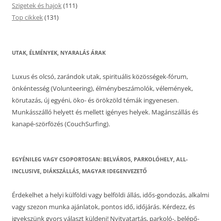
Szigetek és hajok
(111)
Top cikkek
(131)
UTAK, ÉLMÉNYEK, NYARALÁS ÁRAK
Luxus és olcsó, zarándok utak, spirituális közösségek-fórum,
önkéntesség (Volunteering), élménybeszámolók, vélemények,
körutazás, új egyéni, öko- és örökzöld témák ingyenesen.
Munkásszálló helyett és mellett igényes helyek. Magánszállás és
kanapé-szörfözés (CouchSurfing).
EGYÉNILEG VAGY CSOPORTOSAN: BELVÁROS, PARKOLÓHELY, ALL-
INCLUSIVE, DIÁKSZÁLLÁS, MAGYAR IDEGENVEZETŐ
Érdekelhet a helyi külföldi vagy belföldi állás, idős-gondozás, alkalmi
vagy szezon munka ajánlatok, pontos idő, időjárás. Kérdezz, és
igyekszünk gyors választ küldeni! Nyitvatartás, parkoló-, belépő-