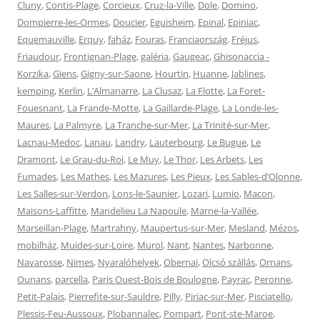
Cluny
,
Contis-Plage
,
Corcieux
,
Cruz-la-Ville
,
Dole
,
Domino
,
Dompierre-les-Ormes
,
Doucier
,
Eguisheim
,
Epinal
,
Epiniac
,
Equemauville
,
Erquy
,
faház
,
Fouras
,
Franciaország
,
Fréjus
,
Friaudour
,
Frontignan-Plage
,
galéria
,
Gaugeac
,
Ghisonaccia -
Korzika
,
Giens
,
Gigny-sur-Saone
,
Hourtin
,
Huanne
,
Jablines
,
kemping
,
Kerlin
,
L’Almanarre
,
La Clusaz
,
La Flotte
,
La Foret-
Fouesnant
,
La Frande-Motte
,
La Gaillarde-Plage
,
La Londe-les-
Maures
,
La Palmyre
,
La Tranche-sur-Mer
,
La Trinité-sur-Mer
,
Lacnau-Medoc
,
Lanau
,
Landry
,
Lauterbourg
,
Le Bugue
,
Le
Dramont
,
Le Grau-du-Roi
,
Le Muy
,
Le Thor
,
Les Arbets
,
Les
Fumades
,
Les Mathes
,
Les Mazures
,
Les Pieux
,
Les Sables-d’Olonne
,
Les Salles-sur-Verdon
,
Lons-le-Saunier
,
Lozari
,
Lumio
,
Macon
,
Maisons-Laffitte
,
Mandelieu La Napoule
,
Marne-la-Vallée
,
Marseillan-Plage
,
Martrahny
,
Maupertus-sur-Mer
,
Mesland
,
Mézos
,
mobilház
,
Muides-sur-Loire
,
Murol
,
Nant
,
Nantes
,
Narbonne
,
Navarosse
,
Nimes
,
Nyaralóhelyek
,
Obernai
,
Olcsó szállás
,
Ornans
,
Ounans
,
parcella
,
Paris Ouest-Bois de Boulogne
,
Payrac
,
Peronne
,
Petit-Palais
,
Pierrefite-sur-Sauldre
,
Pilly
,
Piriac-sur-Mer
,
Pisciatello
,
Plessis-Feu-Aussoux
,
Plobannalec
,
Pompart
,
Pont-ste-Maroe
,