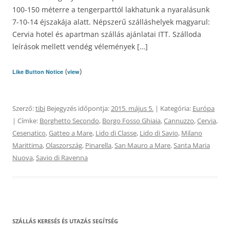
100-150 méterre a tengerparttól lakhatunk a nyaralásunk
7-10-14 éjszakája alatt. Népszerű szálláshelyek magyarul:
Cervia hotel és apartman szállás ajánlatai ITT. Szálloda
leírások mellett vendég vélemények […]
(
)
Like Button Notice
view
Szerző:
tibi
Bejegyzés időpontja:
2015. május 5.
| Kategória:
Európa
| Címke:
Borghetto Secondo
,
Borgo Fosso Ghiaia
,
Cannuzzo
,
Cervia
,
Cesenatico
,
Gatteo a Mare
,
Lido di Classe
,
Lido di Savio
,
Milano
Marittima
,
Olaszország
,
Pinarella
,
San Mauro a Mare
,
Santa Maria
Nuova
,
Savio di Ravenna
SZÁLLÁS KERESÉS ÉS UTAZÁS SEGÍTSÉG