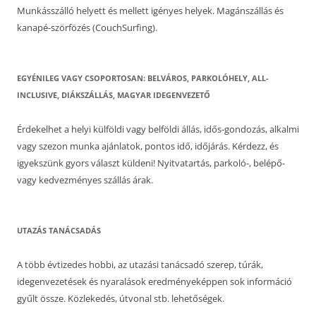
Munkásszálló helyett és mellett igényes helyek. Magánszállás és
kanapé-szörfözés (CouchSurfing).
EGYÉNILEG VAGY CSOPORTOSAN: BELVÁROS, PARKOLÓHELY, ALL-
INCLUSIVE, DIÁKSZÁLLÁS, MAGYAR IDEGENVEZETŐ
Érdekelhet a helyi külföldi vagy belföldi állás, idős-gondozás, alkalmi
vagy szezon munka ajánlatok, pontos idő, időjárás. Kérdezz, és
igyekszünk gyors választ küldeni! Nyitvatartás, parkoló-, belépő-
vagy kedvezményes szállás árak.
UTAZÁS TANÁCSADÁS
A több évtizedes hobbi, az utazási tanácsadó szerep, túrák,
idegenvezetések és nyaralások eredményeképpen sok információ
gyűlt össze. Közlekedés, útvonal stb. lehetőségek.