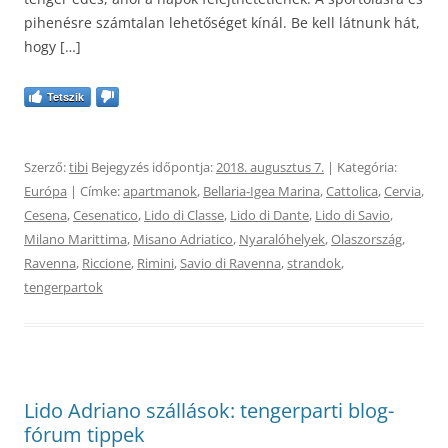
pihenésre számtalan lehetőséget kínál. Be kell látnunk hát,
hogy […]
Tetszik
Szerző:
tibi
Bejegyzés időpontja:
2018. augusztus 7.
| Kategória:
Európa
| Címke:
apartmanok
,
Bellaria-Igea Marina
,
Cattolica
,
Cervia
,
Cesena
,
Cesenatico
,
Lido di Classe
,
Lido di Dante
,
Lido di Savio
,
Milano Marittima
,
Misano Adriatico
,
Nyaralóhelyek
,
Olaszország
,
Ravenna
,
Riccione
,
Rimini
,
Savio di Ravenna
,
strandok
,
tengerpartok
Lido Adriano szállások: tengerparti blog-
fórum tippek