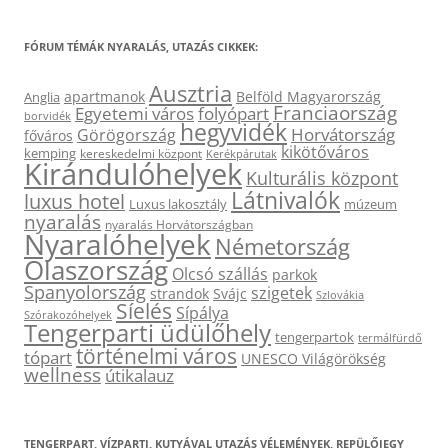
FÓRUM TÉMÁK NYARALÁS, UTAZÁS CIKKEK:
Ausztria
apartmanok
Belföld Magyarország
Anglia
Franciaország
Egyetemi város
folyópart
borvidék
hegyvidék
Horvátország
Görögország
főváros
kikötőváros
kemping
kereskedelmi központ
Kerékpárutak
Kirándulóhelyek
Kulturális központ
Látnivalók
luxus hotel
Luxus lakosztály
múzeum
nyaralás
nyaralás Horvátországban
Nyaralóhelyek
Németország
Olaszország
Olcsó szállás
parkok
Spanyolország
szigetek
strandok
Svájc
Szlovákia
Síelés
Sípálya
Szórakozóhelyek
Tengerparti üdülőhely
tengerpartok
termálfürdő
történelmi város
tópart
UNESCO Világörökség
wellness
útikalauz
TENGERPART, VÍZPARTI, KUTYÁVAL UTAZÁS VÉLEMÉNYEK, REPÜLŐJEGY