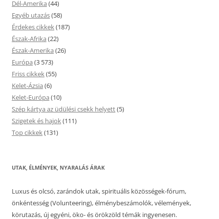
Dél-Amerika
(44)
Egyéb utazás
(58)
Érdekes cikkek
(187)
Észak-Afrika
(22)
Észak-Amerika
(26)
Európa
(3 573)
Friss cikkek
(55)
Kelet-Ázsia
(6)
Kelet-Európa
(10)
Szép kártya az üdülési csekk helyett
(5)
Szigetek és hajok
(111)
Top cikkek
(131)
UTAK, ÉLMÉNYEK, NYARALÁS ÁRAK
Luxus és olcsó, zarándok utak, spirituális közösségek-fórum,
önkéntesség (Volunteering), élménybeszámolók, vélemények,
körutazás, új egyéni, öko- és örökzöld témák ingyenesen.