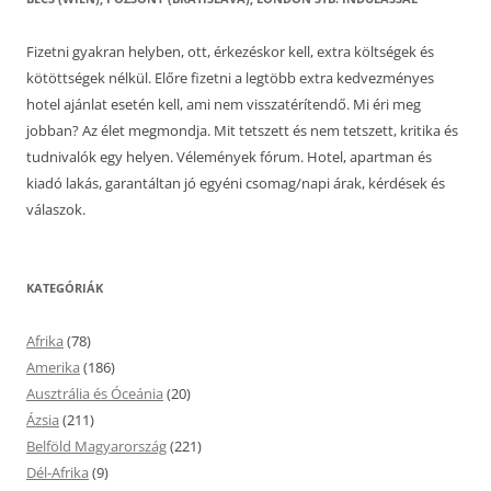
Fizetni gyakran helyben, ott, érkezéskor kell, extra költségek és
kötöttségek nélkül. Előre fizetni a legtöbb extra kedvezményes
hotel ajánlat esetén kell, ami nem visszatérítendő. Mi éri meg
jobban? Az élet megmondja. Mit tetszett és nem tetszett, kritika és
tudnivalók egy helyen. Vélemények fórum. Hotel, apartman és
kiadó lakás, garantáltan jó egyéni csomag/napi árak, kérdések és
válaszok.
KATEGÓRIÁK
Afrika
(78)
Amerika
(186)
Ausztrália és Óceánia
(20)
Ázsia
(211)
Belföld Magyarország
(221)
Dél-Afrika
(9)