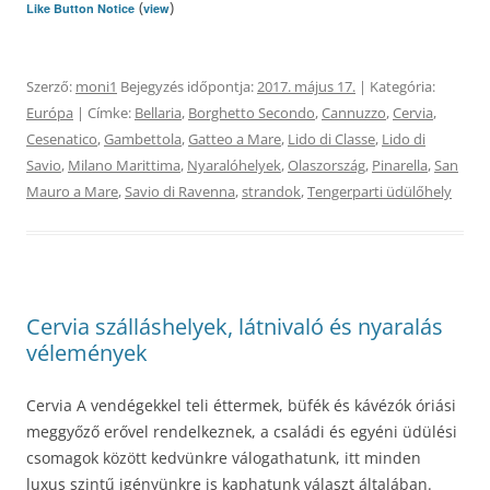
(
)
Like Button Notice
view
Szerző:
moni1
Bejegyzés időpontja:
2017. május 17.
| Kategória:
Európa
| Címke:
Bellaria
,
Borghetto Secondo
,
Cannuzzo
,
Cervia
,
Cesenatico
,
Gambettola
,
Gatteo a Mare
,
Lido di Classe
,
Lido di
Savio
,
Milano Marittima
,
Nyaralóhelyek
,
Olaszország
,
Pinarella
,
San
Mauro a Mare
,
Savio di Ravenna
,
strandok
,
Tengerparti üdülőhely
Cervia szálláshelyek, látnivaló és nyaralás
vélemények
Cervia A vendégekkel teli éttermek, büfék és kávézók óriási
meggyőző erővel rendelkeznek, a családi és egyéni üdülési
csomagok között kedvünkre válogathatunk, itt minden
luxus szintű igényünkre is kaphatunk választ általában.