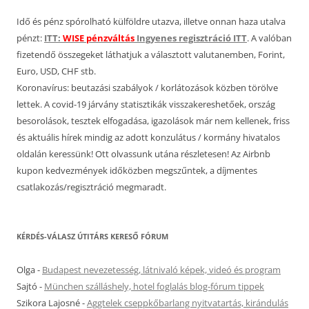
Idő és pénz spórolható külföldre utazva, illetve onnan haza utalva
pénzt:
ITT:
WISE pénzváltás
Ingyenes regisztráció ITT
. A valóban
fizetendő összegeket láthatjuk a választott valutanemben, Forint,
Euro, USD, CHF stb.
Koronavírus: beutazási szabályok / korlátozások közben törölve
lettek. A covid-19 járvány statisztikák visszakereshetőek, ország
besorolások, tesztek elfogadása, igazolások már nem kellenek, friss
és aktuális hírek mindig az adott konzulátus / kormány hivatalos
oldalán keressünk! Ott olvassunk utána részletesen! Az Airbnb
kupon kedvezmények időközben megszűntek, a díjmentes
csatlakozás/regisztráció megmaradt.
KÉRDÉS-VÁLASZ ÚTITÁRS KERESŐ FÓRUM
Olga
-
Budapest nevezetesség, látnivaló képek, videó és program
Sajtó
-
München szálláshely, hotel foglalás blog-fórum tippek
Szikora Lajosné
-
Aggtelek cseppkőbarlang nyitvatartás, kirándulás