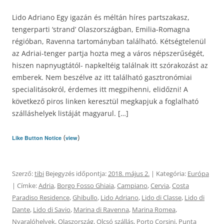
Lido Adriano Egy igazán és méltán híres partszakasz,
tengerparti ‘strand’ Olaszországban, Emilia-Romagna
régióban, Ravenna tartományban található. Kétségtelenül
az Adriai-tenger partja hozta meg a város népszerűségét,
hiszen napnyugtától- napkeltéig találnak itt szórakozást az
emberek. Nem beszélve az itt található gasztronómiai
specialitásokról, érdemes itt megpihenni, elidőzni! A
következő piros linken keresztül megkapjuk a foglalható
szálláshelyek listáját magyarul. […]
(
)
Like Button Notice
view
Szerző:
tibi
Bejegyzés időpontja:
2018. május 2.
| Kategória:
Európa
| Címke:
Adria
,
Borgo Fosso Ghiaia
,
Campiano
,
Cervia
,
Costa
Paradiso Residence
,
Ghibullo
,
Lido Adriano
,
Lido di Classe
,
Lido di
Dante
,
Lido di Savio
,
Marina di Ravenna
,
Marina Romea
,
Nyaralóhelyek
,
Olaszország
,
Olcsó szállás
,
Porto Corsini
,
Punta