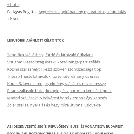
+ hotel
Fadgyas Brigitta
-
Aggtelek cseppkőbarlang nyitvatartás, kirándulás
+ hotel
LEGUTÓBBI AJÁNLOTT CÉLPONTOK
Topolšica szálláshely, fürdő és látnivaló útikalauz
Sistiana: Olaszország északi, közeli tengerpart szállás
Kozina szálláshely: Trieszt szlovén szomszédsága tipp
Trieszt/Trieste látnivalók: története, élmény és érzés
Koper Szlovénia tenger, élmény, szállás és nevezetesség
Piran szállások: hotel, kemping és apartman keresés tippek
Madrid szállások: jó belvárosi hotel / szoba / ágy keresés
Ždiar szállás, nyaralás és hegyi túra útvonal Szlovákia
AZ IDEGENVEZETŐ SEGÍT: REPÜLŐJEGY, BUSZ- ÉS VONATJEGY: BUDAPEST,
BÉCS (WIEN), POZSONY (BRATISLAVA), LONDON STB. INDULÁSSAL