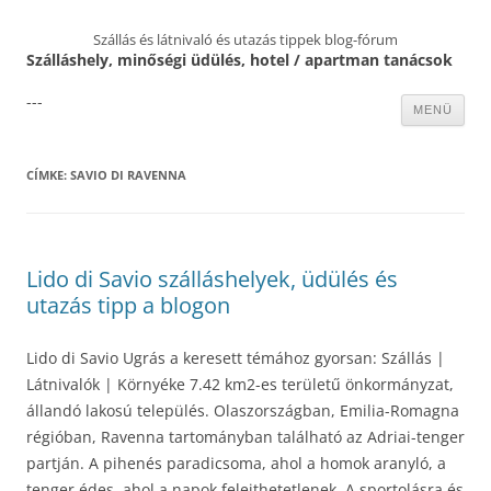
Szállás és látnivaló és utazás tippek blog-fórum
Szálláshely, minőségi üdülés, hotel / apartman tanácsok
---
Kilépés
MENÜ
a
tartalomba
CÍMKE:
SAVIO DI RAVENNA
Lido di Savio szálláshelyek, üdülés és
utazás tipp a blogon
Lido di Savio Ugrás a keresett témához gyorsan: Szállás |
Látnivalók | Környéke 7.42 km2-es területű önkormányzat,
állandó lakosú település. Olaszországban, Emilia-Romagna
régióban, Ravenna tartományban található az Adriai-tenger
partján. A pihenés paradicsoma, ahol a homok aranyló, a
tenger édes, ahol a napok felejthetetlenek. A sportolásra és