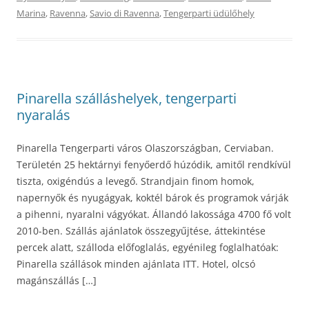
Marina
,
Ravenna
,
Savio di Ravenna
,
Tengerparti üdülőhely
Pinarella szálláshelyek, tengerparti
nyaralás
Pinarella Tengerparti város Olaszországban, Cerviaban.
Területén 25 hektárnyi fenyőerdő húzódik, amitől rendkívül
tiszta, oxigéndús a levegő. Strandjain finom homok,
napernyők és nyugágyak, koktél bárok és programok várják
a pihenni, nyaralni vágyókat. Állandó lakossága 4700 fő volt
2010-ben. Szállás ajánlatok összegyűjtése, áttekintése
percek alatt, szálloda előfoglalás, egyénileg foglalhatóak:
Pinarella szállások minden ajánlata ITT. Hotel, olcsó
magánszállás […]