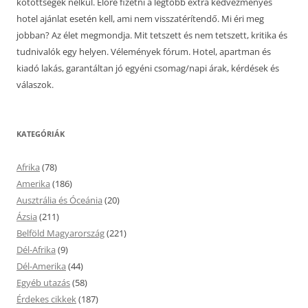
kötöttségek nélkül. Előre fizetni a legtöbb extra kedvezményes
hotel ajánlat esetén kell, ami nem visszatérítendő. Mi éri meg
jobban? Az élet megmondja. Mit tetszett és nem tetszett, kritika és
tudnivalók egy helyen. Vélemények fórum. Hotel, apartman és
kiadó lakás, garantáltan jó egyéni csomag/napi árak, kérdések és
válaszok.
KATEGÓRIÁK
Afrika
(78)
Amerika
(186)
Ausztrália és Óceánia
(20)
Ázsia
(211)
Belföld Magyarország
(221)
Dél-Afrika
(9)
Dél-Amerika
(44)
Egyéb utazás
(58)
Érdekes cikkek
(187)