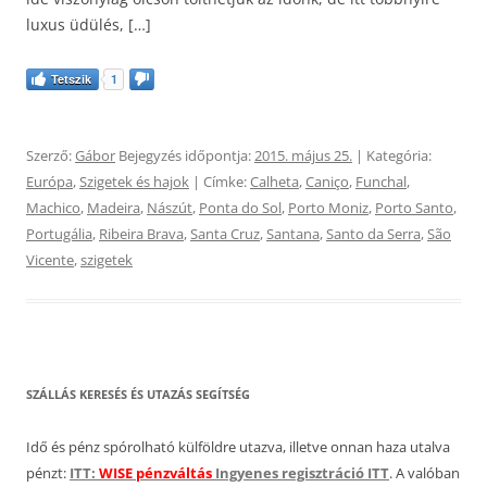
luxus üdülés, […]
Tetszik
1
Szerző:
Gábor
Bejegyzés időpontja:
2015. május 25.
| Kategória:
Európa
,
Szigetek és hajok
| Címke:
Calheta
,
Caniço
,
Funchal
,
Machico
,
Madeira
,
Nászút
,
Ponta do Sol
,
Porto Moniz
,
Porto Santo
,
Portugália
,
Ribeira Brava
,
Santa Cruz
,
Santana
,
Santo da Serra
,
São
Vicente
,
szigetek
SZÁLLÁS KERESÉS ÉS UTAZÁS SEGÍTSÉG
Idő és pénz spórolható külföldre utazva, illetve onnan haza utalva
pénzt:
ITT:
WISE pénzváltás
Ingyenes regisztráció ITT
. A valóban