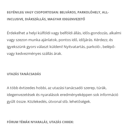
EGYÉNILEG VAGY CSOPORTOSAN: BELVÁROS, PARKOLÓHELY, ALL-
INCLUSIVE, DIÁKSZÁLLÁS, MAGYAR IDEGENVEZETŐ
Érdekelhet a helyi külföldi vagy belföldi állás, idős-gondozás, alkalmi
vagy szezon munka ajánlatok, pontos idő, időjárás. Kérdezz, és
igyekszünk gyors választ küldeni! Nyitvatartás, parkoló-, belépő-
vagy kedvezményes szállás árak.
UTAZÁS TANÁCSADÁS
A több évtizedes hobbi, az utazási tanácsadó szerep, túrák,
idegenvezetések és nyaralások eredményeképpen sok információ
gyűlt össze. Közlekedés, útvonal stb. lehetőségek.
FÓRUM TÉMÁK NYARALÁS, UTAZÁS CIKKEK: