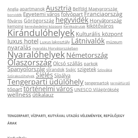
Ausztria
apartmanok
Belföld Magyarország
Anglia
Franciaország
Egyetemi város
folyópart
borvidék
hegyvidék
Horvátország
Görögország
főváros
kikötőváros
kemping
kereskedelmi központ
Kerékpárutak
Kirándulóhelyek
Kulturális központ
Látnivalók
luxus hotel
Luxus lakosztály
múzeum
nyaralás
nyaralás Horvátországban
Nyaralóhelyek
Németország
Olaszország
Olcsó szállás
parkok
Spanyolország
szigetek
strandok
Svájc
Szlovákia
Síelés
Sípálya
Szórakozóhelyek
Tengerparti üdülőhely
tengerpartok
termálfürdő
történelmi város
tópart
UNESCO Világörökség
wellness
útikalauz
TENGERPART, VÍZPARTI, KUTYÁVAL UTAZÁS VÉLEMÉNYEK, REPÜLŐJEGY
ÁRAK