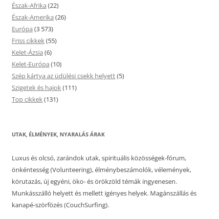
Észak-Afrika
(22)
Észak-Amerika
(26)
Európa
(3 573)
Friss cikkek
(55)
Kelet-Ázsia
(6)
Kelet-Európa
(10)
Szép kártya az üdülési csekk helyett
(5)
Szigetek és hajok
(111)
Top cikkek
(131)
UTAK, ÉLMÉNYEK, NYARALÁS ÁRAK
Luxus és olcsó, zarándok utak, spirituális közösségek-fórum,
önkéntesség (Volunteering), élménybeszámolók, vélemények,
körutazás, új egyéni, öko- és örökzöld témák ingyenesen.
Munkásszálló helyett és mellett igényes helyek. Magánszállás és
kanapé-szörfözés (CouchSurfing).