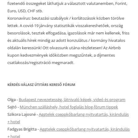
fizetendő összegeket láthatjuk a választott valutanemben, Forint,
Euro, USD, CHF stb.
Koronavírus: beutazási szabályok / korlátozások közben törölve
lettek. A covid-19 járvány statisztikák visszakereshetőek, ország
besorolások, tesztek elfogadása, igazolások már nem kellenek, friss
és aktuális hírek mindig az adott konzulátus / kormány hivatalos
oldalán keressünk! Ott olvassunk utána részletesen! Az Airbnb
kupon kedvezmények időközben megszűntek, a díjmentes
csatlakozás/regisztráció megmaradt.
KÉRDÉS-VÁLASZ ÚTITÁRS KERESŐ FÓRUM
Olga
-
Budapest nevezetesség, látnivaló képek, videó és program
Sajtó
-
München szálláshely, hotel foglalás blog-fórum tippek
Szikora Lajosné
-
Aggtelek cseppkőbarlang nyitvatartás, kirándulás
+ hotel
Fadgyas Brigitta
-
Aggtelek cseppkőbarlang nyitvatartás, kirándulás
+ hotel