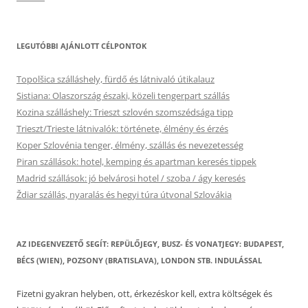
LEGUTÓBBI AJÁNLOTT CÉLPONTOK
Topolšica szálláshely, fürdő és látnivaló útikalauz
Sistiana: Olaszország északi, közeli tengerpart szállás
Kozina szálláshely: Trieszt szlovén szomszédsága tipp
Trieszt/Trieste látnivalók: története, élmény és érzés
Koper Szlovénia tenger, élmény, szállás és nevezetesség
Piran szállások: hotel, kemping és apartman keresés tippek
Madrid szállások: jó belvárosi hotel / szoba / ágy keresés
Ždiar szállás, nyaralás és hegyi túra útvonal Szlovákia
AZ IDEGENVEZETŐ SEGÍT: REPÜLŐJEGY, BUSZ- ÉS VONATJEGY: BUDAPEST,
BÉCS (WIEN), POZSONY (BRATISLAVA), LONDON STB. INDULÁSSAL
Fizetni gyakran helyben, ott, érkezéskor kell, extra költségek és