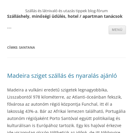
Szállás és látnivaló és utazás tippek blog-fórum
Szálláshely, minőségi üdülés, hotel / apartman tanácsok
---
Kilépés
MENÜ
a
tartalomba
CÍMKE:
SANTANA
Madeira sziget szállás és nyaralás ajánló
Madeira a vulkáni eredetű szigetek legnagyobbika,
Lisszabontól 978 kilométerre, az Atlanti-óceánban fekszik,
fővárosa az autonóm régió központja Funchal, itt él a
lakosság 43%-a. Bár az Afrikai lemezen található, Portugália
autonóm régiójaként Porto Santóval együtt politikailag és
kulturálisan is Európához tartozik. Egy kis hajóval érkezve
ide viszonylag olcsón tölthetjük az időnk, de itt többnyire