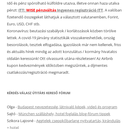
Idő és pénz spórolható külföldre utazva, illetve onnan haza utalva
pénzt:
ITT:
WISE pénzváltás
Ingyenes regisztráció ITT
. A valóban
fizetendő összegeket láthatjuk a választott valutanemben, Forint,
Euro, USD, CHF stb.
Koronavírus: beutazási szabályok / korlátozások közben törölve
lettek. A covid-19 járvány statisztikák visszakereshetőek, ország
besorolások, tesztek elfogadása, igazolások már nem kellenek, friss
és aktuális hírek mindig az adott konzulátus / kormány hivatalos
oldalán keressünk! Ott olvassunk utána részletesen! Az Airbnb
kupon kedvezmények időközben megszűntek, a díjmentes
csatlakozás/regisztráció megmaradt.
KÉRDÉS-VÁLASZ ÚTITÁRS KERESŐ FÓRUM
Olga
-
Budapest nevezetesség, látnivaló képek, videó és program
Sajtó
-
München szálláshely, hotel foglalás blog-fórum tippek
Szikora Lajosné
-
Aggtelek cseppkőbarlang nyitvatartás, kirándulás
+ hotel