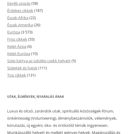
Egyéb utazás
(58)
Érdekes cikkek
(187)
Észak-Afrika
(22)
Észak-Amerika
(26)
Európa
(3 573)
Friss cikkek
(55)
Kelet-Ázsia
(6)
Kelet-Európa
(10)
Szép kártya az üdülési csekk helyett
(5)
Szigetek és hajok
(111)
Top cikkek
(131)
UTAK, ÉLMÉNYEK, NYARALÁS ÁRAK
Luxus és olcsó, zarándok utak, spirituális közösségek-fórum,
önkéntesség (Volunteering), élménybeszámolók, vélemények,
körutazás, új egyéni, öko- és örökzöld témák ingyenesen.
Munkásszálló helyett és mellett igényes helyek. Magánszállás és