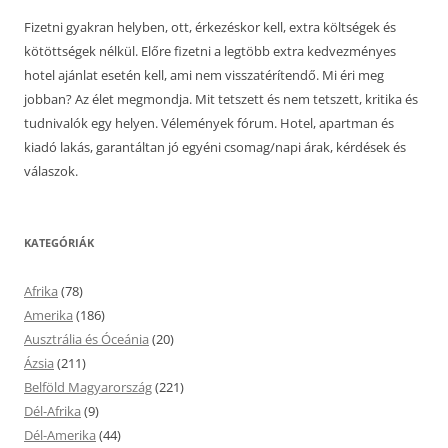
Fizetni gyakran helyben, ott, érkezéskor kell, extra költségek és
kötöttségek nélkül. Előre fizetni a legtöbb extra kedvezményes
hotel ajánlat esetén kell, ami nem visszatérítendő. Mi éri meg
jobban? Az élet megmondja. Mit tetszett és nem tetszett, kritika és
tudnivalók egy helyen. Vélemények fórum. Hotel, apartman és
kiadó lakás, garantáltan jó egyéni csomag/napi árak, kérdések és
válaszok.
KATEGÓRIÁK
Afrika
(78)
Amerika
(186)
Ausztrália és Óceánia
(20)
Ázsia
(211)
Belföld Magyarország
(221)
Dél-Afrika
(9)
Dél-Amerika
(44)