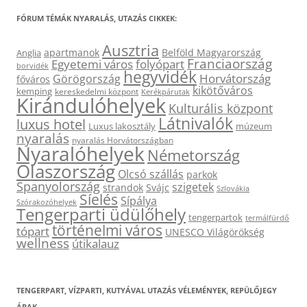
FÓRUM TÉMÁK NYARALÁS, UTAZÁS CIKKEK:
Ausztria
apartmanok
Belföld Magyarország
Anglia
Franciaország
Egyetemi város
folyópart
borvidék
hegyvidék
Horvátország
Görögország
főváros
kikötőváros
kemping
kereskedelmi központ
Kerékpárutak
Kirándulóhelyek
Kulturális központ
Látnivalók
luxus hotel
Luxus lakosztály
múzeum
nyaralás
nyaralás Horvátországban
Nyaralóhelyek
Németország
Olaszország
Olcsó szállás
parkok
Spanyolország
szigetek
strandok
Svájc
Szlovákia
Síelés
Sípálya
Szórakozóhelyek
Tengerparti üdülőhely
tengerpartok
termálfürdő
történelmi város
tópart
UNESCO Világörökség
wellness
útikalauz
TENGERPART, VÍZPARTI, KUTYÁVAL UTAZÁS VÉLEMÉNYEK, REPÜLŐJEGY
ÁRAK