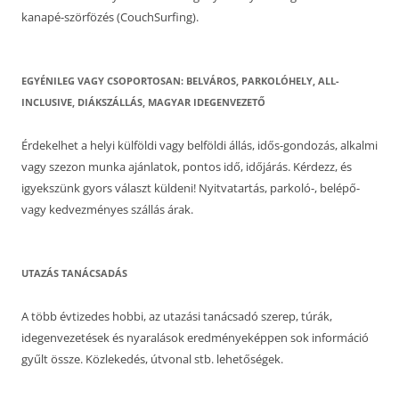
kanapé-szörfözés (CouchSurfing).
EGYÉNILEG VAGY CSOPORTOSAN: BELVÁROS, PARKOLÓHELY, ALL-
INCLUSIVE, DIÁKSZÁLLÁS, MAGYAR IDEGENVEZETŐ
Érdekelhet a helyi külföldi vagy belföldi állás, idős-gondozás, alkalmi
vagy szezon munka ajánlatok, pontos idő, időjárás. Kérdezz, és
igyekszünk gyors választ küldeni! Nyitvatartás, parkoló-, belépő-
vagy kedvezményes szállás árak.
UTAZÁS TANÁCSADÁS
A több évtizedes hobbi, az utazási tanácsadó szerep, túrák,
idegenvezetések és nyaralások eredményeképpen sok információ
gyűlt össze. Közlekedés, útvonal stb. lehetőségek.