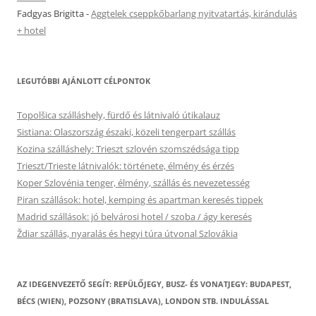
Fadgyas Brigitta
-
Aggtelek cseppkőbarlang nyitvatartás, kirándulás
+ hotel
LEGUTÓBBI AJÁNLOTT CÉLPONTOK
Topolšica szálláshely, fürdő és látnivaló útikalauz
Sistiana: Olaszország északi, közeli tengerpart szállás
Kozina szálláshely: Trieszt szlovén szomszédsága tipp
Trieszt/Trieste látnivalók: története, élmény és érzés
Koper Szlovénia tenger, élmény, szállás és nevezetesség
Piran szállások: hotel, kemping és apartman keresés tippek
Madrid szállások: jó belvárosi hotel / szoba / ágy keresés
Ždiar szállás, nyaralás és hegyi túra útvonal Szlovákia
AZ IDEGENVEZETŐ SEGÍT: REPÜLŐJEGY, BUSZ- ÉS VONATJEGY: BUDAPEST,
BÉCS (WIEN), POZSONY (BRATISLAVA), LONDON STB. INDULÁSSAL