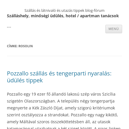
Szállás és látnivaló és utazás tippek blog-fórum
Szálláshely, minőségi üdülés, hotel / apartman tanácsok
---
Kilépés
MENÜ
a
tartalomba
CÍMKE:
ROSOLIN
Pozzallo szállás és tengerparti nyaralás:
üdülés tippek
Pozzallo egy 19 ezer fő állandó lakosú szép város Szicília
szigetén Olaszországban. A település négy tengerpartja
megnyerte a Kék Zászló Díjat, amely szigorú kritériumok
szerint osztályozza a strandokat. Pozzallo egy nagy kikötő,
amely Máltával szoros összeköttetésben áll, az utasok
katamaránnal utazhatnak a két sziget között. A piros linken