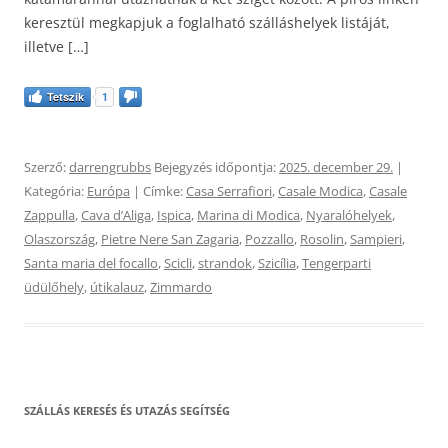
keresztül megkapjuk a foglalható szálláshelyek listáját,
illetve […]
Tetszik
1
Szerző:
darrengrubbs
Bejegyzés időpontja:
2025. december 29.
|
Kategória:
Európa
| Címke:
Casa Serrafiori
,
Casale Modica
,
Casale
Zappulla
,
Cava dʼAliga
,
Ispica
,
Marina di Modica
,
Nyaralóhelyek
,
Olaszország
,
Pietre Nere San Zagaria
,
Pozzallo
,
Rosolin
,
Sampieri
,
Santa maria del focallo
,
Scicli
,
strandok
,
Szicília
,
Tengerparti
üdülőhely
,
útikalauz
,
Zimmardo
SZÁLLÁS KERESÉS ÉS UTAZÁS SEGÍTSÉG