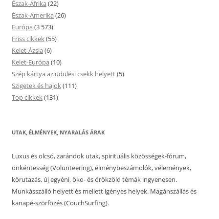
Észak-Afrika
(22)
Észak-Amerika
(26)
Európa
(3 573)
Friss cikkek
(55)
Kelet-Ázsia
(6)
Kelet-Európa
(10)
Szép kártya az üdülési csekk helyett
(5)
Szigetek és hajok
(111)
Top cikkek
(131)
UTAK, ÉLMÉNYEK, NYARALÁS ÁRAK
Luxus és olcsó, zarándok utak, spirituális közösségek-fórum,
önkéntesség (Volunteering), élménybeszámolók, vélemények,
körutazás, új egyéni, öko- és örökzöld témák ingyenesen.
Munkásszálló helyett és mellett igényes helyek. Magánszállás és
kanapé-szörfözés (CouchSurfing).