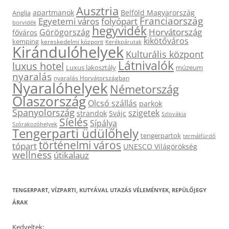
Ausztria
apartmanok
Belföld Magyarország
Anglia
Franciaország
Egyetemi város
folyópart
borvidék
hegyvidék
Horvátország
Görögország
főváros
kikötőváros
kemping
kereskedelmi központ
Kerékpárutak
Kirándulóhelyek
Kulturális központ
Látnivalók
luxus hotel
Luxus lakosztály
múzeum
nyaralás
nyaralás Horvátországban
Nyaralóhelyek
Németország
Olaszország
Olcsó szállás
parkok
Spanyolország
szigetek
strandok
Svájc
Szlovákia
Síelés
Sípálya
Szórakozóhelyek
Tengerparti üdülőhely
tengerpartok
termálfürdő
történelmi város
tópart
UNESCO Világörökség
wellness
útikalauz
TENGERPART, VÍZPARTI, KUTYÁVAL UTAZÁS VÉLEMÉNYEK, REPÜLŐJEGY
ÁRAK
Kedveltek: