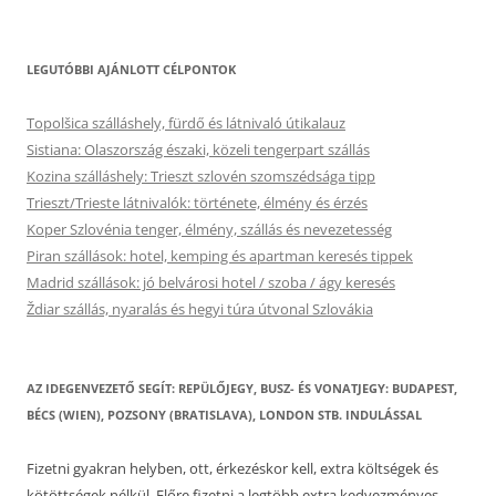
LEGUTÓBBI AJÁNLOTT CÉLPONTOK
Topolšica szálláshely, fürdő és látnivaló útikalauz
Sistiana: Olaszország északi, közeli tengerpart szállás
Kozina szálláshely: Trieszt szlovén szomszédsága tipp
Trieszt/Trieste látnivalók: története, élmény és érzés
Koper Szlovénia tenger, élmény, szállás és nevezetesség
Piran szállások: hotel, kemping és apartman keresés tippek
Madrid szállások: jó belvárosi hotel / szoba / ágy keresés
Ždiar szállás, nyaralás és hegyi túra útvonal Szlovákia
AZ IDEGENVEZETŐ SEGÍT: REPÜLŐJEGY, BUSZ- ÉS VONATJEGY: BUDAPEST,
BÉCS (WIEN), POZSONY (BRATISLAVA), LONDON STB. INDULÁSSAL
Fizetni gyakran helyben, ott, érkezéskor kell, extra költségek és
kötöttségek nélkül. Előre fizetni a legtöbb extra kedvezményes