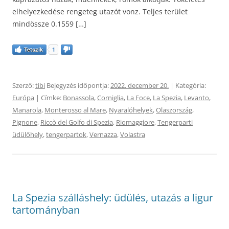
elhelyezkedése rengeteg utazót vonz. Teljes terület
mindössze 0.1559 […]
Tetszik
1
Szerző:
tibi
Bejegyzés időpontja:
2022. december 20.
| Kategória:
Európa
| Címke:
Bonassola
,
Corniglia
,
La Foce
,
La Spezia
,
Levanto
,
Manarola
,
Monterosso al Mare
,
Nyaralóhelyek
,
Olaszország
,
Pignone
,
Riccò del Golfo di Spezia
,
Riomaggiore
,
Tengerparti
üdülőhely
,
tengerpartok
,
Vernazza
,
Volastra
La Spezia szálláshely: üdülés, utazás a ligur
tartományban