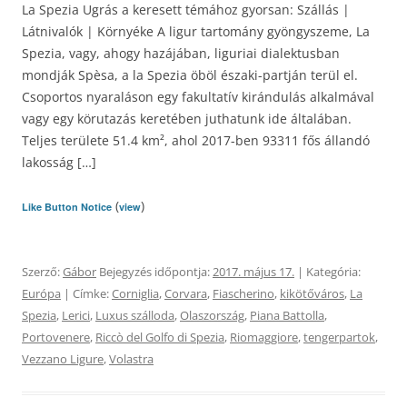
La Spezia Ugrás a keresett témához gyorsan: Szállás |
Látnivalók | Környéke A ligur tartomány gyöngyszeme, La
Spezia, vagy, ahogy hazájában, liguriai dialektusban
mondják Spèsa, a la Spezia öböl északi-partján terül el.
Csoportos nyaraláson egy fakultatív kirándulás alkalmával
vagy egy körutazás keretében juthatunk ide általában.
Teljes területe 51.4 km², ahol 2017-ben 93311 fős állandó
lakosság […]
(
)
Like Button Notice
view
Szerző:
Gábor
Bejegyzés időpontja:
2017. május 17.
| Kategória:
Európa
| Címke:
Corniglia
,
Corvara
,
Fiascherino
,
kikötőváros
,
La
Spezia
,
Lerici
,
Luxus szálloda
,
Olaszország
,
Piana Battolla
,
Portovenere
,
Riccò del Golfo di Spezia
,
Riomaggiore
,
tengerpartok
,
Vezzano Ligure
,
Volastra