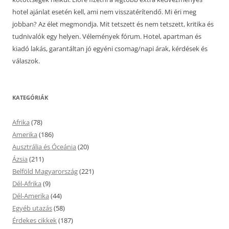
hotel ajánlat esetén kell, ami nem visszatérítendő. Mi éri meg
jobban? Az élet megmondja. Mit tetszett és nem tetszett, kritika és
tudnivalók egy helyen. Vélemények fórum. Hotel, apartman és
kiadó lakás, garantáltan jó egyéni csomag/napi árak, kérdések és
válaszok.
KATEGÓRIÁK
Afrika
(78)
Amerika
(186)
Ausztrália és Óceánia
(20)
Ázsia
(211)
Belföld Magyarország
(221)
Dél-Afrika
(9)
Dél-Amerika
(44)
Egyéb utazás
(58)
Érdekes cikkek
(187)