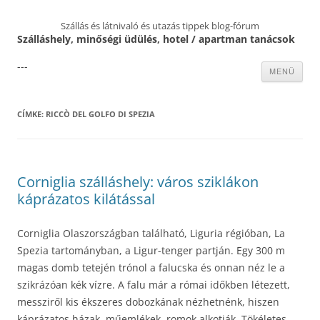
Szállás és látnivaló és utazás tippek blog-fórum
Szálláshely, minőségi üdülés, hotel / apartman tanácsok
---
Kilépés
MENÜ
a
tartalomba
CÍMKE:
RICCÒ DEL GOLFO DI SPEZIA
Corniglia szálláshely: város sziklákon
káprázatos kilátással
Corniglia Olaszországban található, Liguria régióban, La
Spezia tartományban, a Ligur-tenger partján. Egy 300 m
magas domb tetején trónol a falucska és onnan néz le a
szikrázóan kék vízre. A falu már a római időkben létezett,
messziről kis ékszeres dobozkának nézhetnénk, hiszen
káprázatos házak, műemlékek, romok alkotják. Tökéletes