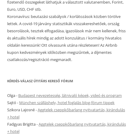
fizetendő összegeket láthatjuk a választott valutanemben, Forint,
Euro, USD, CHF stb.
Koronavírus: beutazási szabályok / korlátozások közben törölve
lettek. A covid-19 járvány statisztikák visszakereshetőek, ország
besorolások, tesztek elfogadása, igazolások már nem kellenek, friss
és aktuális hírek mindig az adott konzulátus / kormány hivatalos
oldalán keressünk! Ott olvassunk utána részletesen! Az Airbnb
kupon kedvezmények időközben megszűntek, a díjmentes
csatlakozás/regisztráció megmaradt.
KÉRDÉS-VÁLASZ ÚTITÁRS KERESŐ FÓRUM
Olga
-
Budapest nevezetesség, látnivaló képek, videó és program
Sajtó
-
München szálláshely, hotel foglalás blog-fórum tippek
Szikora Lajosné
-
Aggtelek cseppkőbarlang nyitvatartás, kirándulás
+ hotel
Fadgyas Brigitta
-
Aggtelek cseppkőbarlang nyitvatartás, kirándulás
+ hotel