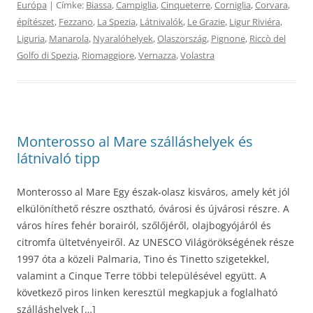
Európa
| Címke:
Biassa
,
Campiglia
,
Cinqueterre
,
Corniglia
,
Corvara
,
építészet
,
Fezzano
,
La Spezia
,
Látnivalók
,
Le Grazie
,
Ligur Riviéra
,
Liguria
,
Manarola
,
Nyaralóhelyek
,
Olaszország
,
Pignone
,
Riccò del
Golfo di Spezia
,
Riomaggiore
,
Vernazza
,
Volastra
Monterosso al Mare szálláshelyek és
látnivaló tipp
Monterosso al Mare Egy észak-olasz kisváros, amely két jól
elkülöníthető részre osztható, óvárosi és újvárosi részre. A
város híres fehér borairól, szőlőjéről, olajbogyójáról és
citromfa ültetvényeiről. Az UNESCO Világörökségének része
1997 óta a közeli Palmaria, Tino és Tinetto szigetekkel,
valamint a Cinque Terre többi településével együtt. A
következő piros linken keresztül megkapjuk a foglalható
szálláshelyek […]