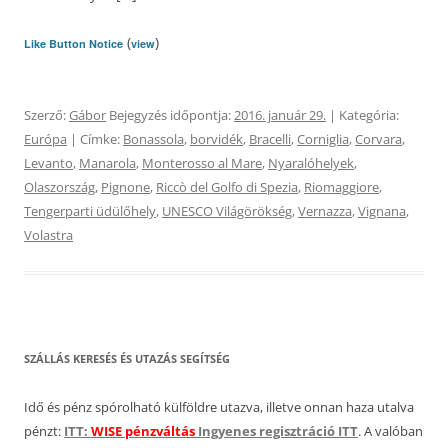
(
)
Like Button Notice
view
Szerző:
Gábor
Bejegyzés időpontja:
2016. január 29.
| Kategória:
Európa
| Címke:
Bonassola
,
borvidék
,
Bracelli
,
Corniglia
,
Corvara
,
Levanto
,
Manarola
,
Monterosso al Mare
,
Nyaralóhelyek
,
Olaszország
,
Pignone
,
Riccò del Golfo di Spezia
,
Riomaggiore
,
Tengerparti üdülőhely
,
UNESCO Világörökség
,
Vernazza
,
Vignana
,
Volastra
SZÁLLÁS KERESÉS ÉS UTAZÁS SEGÍTSÉG
Idő és pénz spórolható külföldre utazva, illetve onnan haza utalva
pénzt:
ITT:
WISE pénzváltás
Ingyenes regisztráció ITT
. A valóban