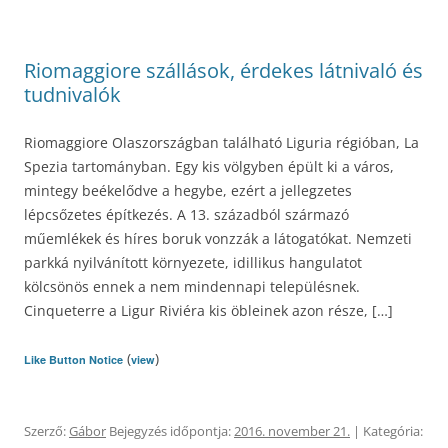
Riomaggiore szállások, érdekes látnivaló és
tudnivalók
Riomaggiore Olaszországban található Liguria régióban, La
Spezia tartományban. Egy kis völgyben épült ki a város,
mintegy beékelődve a hegybe, ezért a jellegzetes
lépcsőzetes építkezés. A 13. századból származó
műemlékek és híres boruk vonzzák a látogatókat. Nemzeti
parkká nyilvánított környezete, idillikus hangulatot
kölcsönös ennek a nem mindennapi településnek.
Cinqueterre a Ligur Riviéra kis öbleinek azon része, […]
(
)
Like Button Notice
view
Szerző:
Gábor
Bejegyzés időpontja:
2016. november 21.
| Kategória: