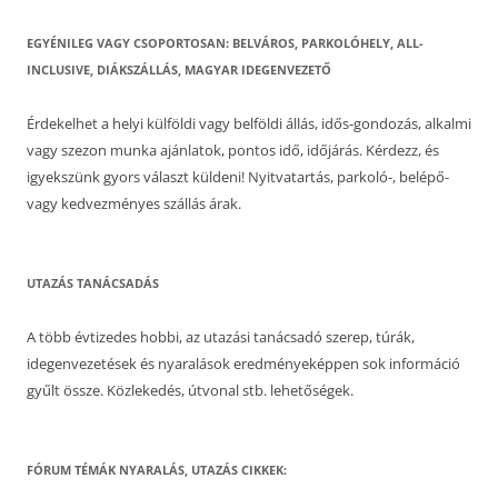
EGYÉNILEG VAGY CSOPORTOSAN: BELVÁROS, PARKOLÓHELY, ALL-
INCLUSIVE, DIÁKSZÁLLÁS, MAGYAR IDEGENVEZETŐ
Érdekelhet a helyi külföldi vagy belföldi állás, idős-gondozás, alkalmi
vagy szezon munka ajánlatok, pontos idő, időjárás. Kérdezz, és
igyekszünk gyors választ küldeni! Nyitvatartás, parkoló-, belépő-
vagy kedvezményes szállás árak.
UTAZÁS TANÁCSADÁS
A több évtizedes hobbi, az utazási tanácsadó szerep, túrák,
idegenvezetések és nyaralások eredményeképpen sok információ
gyűlt össze. Közlekedés, útvonal stb. lehetőségek.
FÓRUM TÉMÁK NYARALÁS, UTAZÁS CIKKEK: