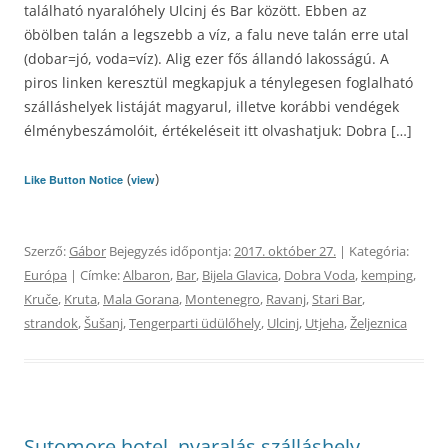
található nyaralóhely Ulcinj és Bar között. Ebben az
öbölben talán a legszebb a víz, a falu neve talán erre utal
(dobar=jó, voda=víz). Alig ezer fős állandó lakosságú. A
piros linken keresztül megkapjuk a ténylegesen foglalható
szálláshelyek listáját magyarul, illetve korábbi vendégek
élménybeszámolóit, értékeléseit itt olvashatjuk: Dobra […]
(
)
Like Button Notice
view
Szerző:
Gábor
Bejegyzés időpontja:
2017. október 27.
| Kategória:
Európa
| Címke:
Albaron
,
Bar
,
Bijela Glavica
,
Dobra Voda
,
kemping
,
Kruče
,
Kruta
,
Mala Gorana
,
Montenegro
,
Ravanj
,
Stari Bar
,
strandok
,
Šušanj
,
Tengerparti üdülőhely
,
Ulcinj
,
Utjeha
,
Željeznica
Sutomore hotel, nyaralás szálláshely,