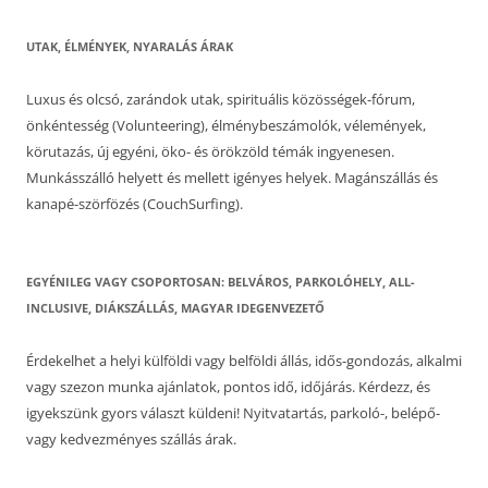
UTAK, ÉLMÉNYEK, NYARALÁS ÁRAK
Luxus és olcsó, zarándok utak, spirituális közösségek-fórum,
önkéntesség (Volunteering), élménybeszámolók, vélemények,
körutazás, új egyéni, öko- és örökzöld témák ingyenesen.
Munkásszálló helyett és mellett igényes helyek. Magánszállás és
kanapé-szörfözés (CouchSurfing).
EGYÉNILEG VAGY CSOPORTOSAN: BELVÁROS, PARKOLÓHELY, ALL-
INCLUSIVE, DIÁKSZÁLLÁS, MAGYAR IDEGENVEZETŐ
Érdekelhet a helyi külföldi vagy belföldi állás, idős-gondozás, alkalmi
vagy szezon munka ajánlatok, pontos idő, időjárás. Kérdezz, és
igyekszünk gyors választ küldeni! Nyitvatartás, parkoló-, belépő-
vagy kedvezményes szállás árak.