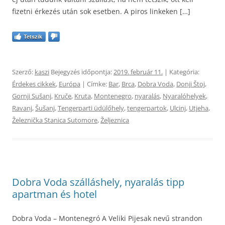
fizetni érkezés után sok esetben. A piros linkeken […]
Tetszik
Szerző:
kaszi
Bejegyzés időpontja:
2019. február 11.
| Kategória:
Érdekes cikkek
,
Európa
| Címke:
Bar
,
Brca
,
Dobra Voda
,
Donji Štoj
,
Gornji Sušanj
,
Kruče
,
Kruta
,
Montenegro
,
nyaralás
,
Nyaralóhelyek
,
Ravanj
,
Šušanj
,
Tengerparti üdülőhely
,
tengerpartok
,
Ulcinj
,
Utjeha
,
Železnička Stanica Sutomore
,
Željeznica
Dobra Voda szálláshely, nyaralás tipp
apartman és hotel
Dobra Voda – Montenegró A Veliki Pijesak nevű strandon