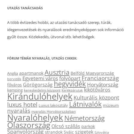
UTAZÁS TANÁCSADÁS
A több évtizedes hobbi, az utazási tanácsadó szerep, túrák,
idegenvezetések és nyaralások eredményeképpen sok információ
gyűlt össze. Közlekedés, útvonal stb. lehetőségek.
FÓRUM TÉMÁK NYARALÁS, UTAZÁS CIKKEK:
Ausztria
apartmanok
Belföld Magyarország
Anglia
Franciaország
Egyetemi város
folyópart
borvidék
hegyvidék
Horvátország
Görögország
főváros
kikötőváros
kemping
kereskedelmi központ
Kerékpárutak
Kirándulóhelyek
Kulturális központ
Látnivalók
luxus hotel
Luxus lakosztály
múzeum
nyaralás
nyaralás Horvátországban
Nyaralóhelyek
Németország
Olaszország
Olcsó szállás
parkok
Spanyolország
szigetek
strandok
Svájc
Szlovákia