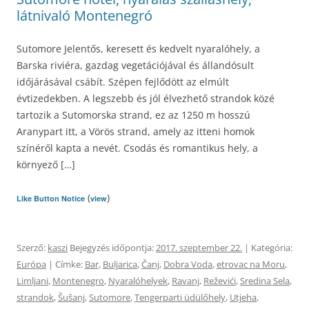
látnivaló Montenegró
Sutomore Jelentős, keresett és kedvelt nyaralóhely, a
Barska riviéra, gazdag vegetációjával és állandósult
időjárásával csábít. Szépen fejlődött az elmúlt
évtizedekben. A legszebb és jól élvezhető strandok közé
tartozik a Sutomorska strand, ez az 1250 m hosszú
Aranypart itt, a Vörös strand, amely az itteni homok
színéről kapta a nevét. Csodás és romantikus hely, a
környező […]
(
)
Like Button Notice
view
Szerző:
kaszi
Bejegyzés időpontja:
2017. szeptember 22.
| Kategória:
Európa
| Címke:
Bar
,
Buljarica
,
Čanj
,
Dobra Voda
,
etrovac na Moru
,
Limljani
,
Montenegro
,
Nyaralóhelyek
,
Ravanj
,
Reževići
,
Sredina Sela
,
strandok
,
Šušanj
,
Sutomore
,
Tengerparti üdülőhely
,
Utjeha
,