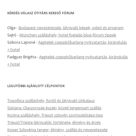
KÉRDÉS-VÁLASZ ÚTITÁRS KERESŐ FÓRUM
Olga
-
Budapest nevezetesség, látnivaló képek, videó és program
Sajtó
-
München szálláshely, hotel foglalás blog-fórum tippek
Szikora Lajosné
-
Aggtelek cseppkőbarlang nyitvatartás, kirándulás
+ hotel
Fadgyas Brigitta
-
Aggtelek cseppkőbarlang nyitvatartás, kirándulás
+ hotel
LEGUTÓBBI AJÁNLOTT CÉLPONTOK
Topolšica szálláshely, fürdő és látnivaló útikalauz
Sistiana: Olaszország északi, közeli tengerpart szállás
Kozina szálláshely: Trieszt szlovén szomszédsága tipp
Trieszt/Trieste látnivalók: története, élmény és érzés
Koper Szlovénia tenger, élmény, szállás és nevezetesség