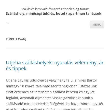
Szállás és látnivaló és utazás tippek blog-fórum
Szálláshely, minőségi üdülés, hotel / apartman tanácsok
---
Kilépés
MENÜ
a
tartalomba
CÍMKE:
RAVANJ
Utjeha szálláshelyek: nyaralás vélemény, ár
és tippek
Utjeha Egy kis üdülőváros vagy nagy falu, a híres Bartól
mintegy 10 km-re található Montenegróban. Utazásunk
előtt érdemes az interneten szállást keresni és egy jót
foglalni, azonnali díjmentes visszaigazolást kapunk a
szállásadó minden elérhetőségével, kockázat nincs, egy-két
éj után tudunk váltani szállást, ha nem tetszik, ott kell