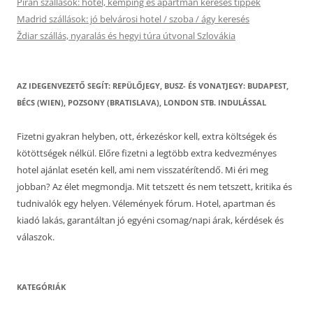
Piran szállások: hotel, kemping és apartman keresés tippek
Madrid szállások: jó belvárosi hotel / szoba / ágy keresés
Ždiar szállás, nyaralás és hegyi túra útvonal Szlovákia
AZ IDEGENVEZETŐ SEGÍT: REPÜLŐJEGY, BUSZ- ÉS VONATJEGY: BUDAPEST,
BÉCS (WIEN), POZSONY (BRATISLAVA), LONDON STB. INDULÁSSAL
Fizetni gyakran helyben, ott, érkezéskor kell, extra költségek és
kötöttségek nélkül. Előre fizetni a legtöbb extra kedvezményes
hotel ajánlat esetén kell, ami nem visszatérítendő. Mi éri meg
jobban? Az élet megmondja. Mit tetszett és nem tetszett, kritika és
tudnivalók egy helyen. Vélemények fórum. Hotel, apartman és
kiadó lakás, garantáltan jó egyéni csomag/napi árak, kérdések és
válaszok.
KATEGÓRIÁK