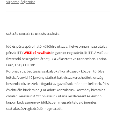
Virpazar
,
Željeznica
SZÁLLÁS KERESÉS ÉS UTAZÁS SEGÍTSÉG
Idő és pénz spórolható külföldre utazva, illetve onnan haza utalva
pénzt:
ITT:
WISE pénzváltás
Ingyenes regisztráció ITT
. A valóban
fizetendő összegeket láthatjuk a választott valutanemben, Forint,
Euro, USD, CHF stb.
Koronavírus: beutazási szabályok / korlátozások közben törölve
lettek. A covid-19 járvány statisztikák visszakereshetőek, ország
besorolások, tesztek elfogadása, igazolások már nem kellenek, friss
és aktuális hírek mindig az adott konzulátus / kormány hivatalos
oldalán keressünk! Ott olvassunk utána részletesen! Az Airbnb
kupon kedvezmények időközben megszűntek, a díjmentes
csatlakozás/regisztráció megmaradt.