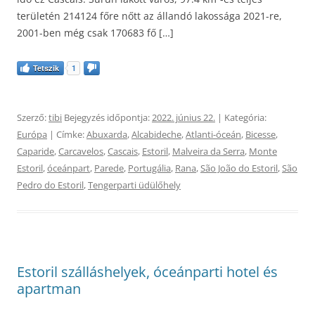
területén 214124 főre nőtt az állandó lakossága 2021-re,
2001-ben még csak 170683 fő […]
Tetszik
1
Szerző:
tibi
Bejegyzés időpontja:
2022. június 22.
| Kategória:
Európa
| Címke:
Abuxarda
,
Alcabideche
,
Atlanti-óceán
,
Bicesse
,
Caparide
,
Carcavelos
,
Cascais
,
Estoril
,
Malveira da Serra
,
Monte
Estoril
,
óceánpart
,
Parede
,
Portugália
,
Rana
,
São João do Estoril
,
São
Pedro do Estoril
,
Tengerparti üdülőhely
Estoril szálláshelyek, óceánparti hotel és
apartman