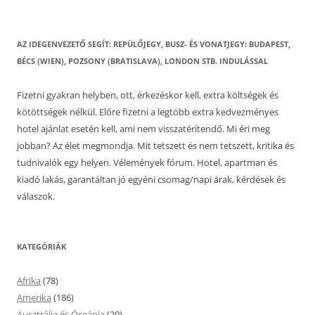
AZ IDEGENVEZETŐ SEGÍT: REPÜLŐJEGY, BUSZ- ÉS VONATJEGY: BUDAPEST,
BÉCS (WIEN), POZSONY (BRATISLAVA), LONDON STB. INDULÁSSAL
Fizetni gyakran helyben, ott, érkezéskor kell, extra költségek és
kötöttségek nélkül. Előre fizetni a legtöbb extra kedvezményes
hotel ajánlat esetén kell, ami nem visszatérítendő. Mi éri meg
jobban? Az élet megmondja. Mit tetszett és nem tetszett, kritika és
tudnivalók egy helyen. Vélemények fórum. Hotel, apartman és
kiadó lakás, garantáltan jó egyéni csomag/napi árak, kérdések és
válaszok.
KATEGÓRIÁK
Afrika
(78)
Amerika
(186)
Ausztrália és Óceánia
(20)