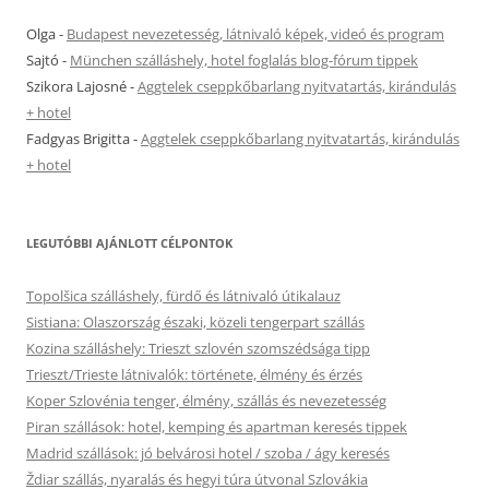
Olga
-
Budapest nevezetesség, látnivaló képek, videó és program
Sajtó
-
München szálláshely, hotel foglalás blog-fórum tippek
Szikora Lajosné
-
Aggtelek cseppkőbarlang nyitvatartás, kirándulás
+ hotel
Fadgyas Brigitta
-
Aggtelek cseppkőbarlang nyitvatartás, kirándulás
+ hotel
LEGUTÓBBI AJÁNLOTT CÉLPONTOK
Topolšica szálláshely, fürdő és látnivaló útikalauz
Sistiana: Olaszország északi, közeli tengerpart szállás
Kozina szálláshely: Trieszt szlovén szomszédsága tipp
Trieszt/Trieste látnivalók: története, élmény és érzés
Koper Szlovénia tenger, élmény, szállás és nevezetesség
Piran szállások: hotel, kemping és apartman keresés tippek
Madrid szállások: jó belvárosi hotel / szoba / ágy keresés
Ždiar szállás, nyaralás és hegyi túra útvonal Szlovákia