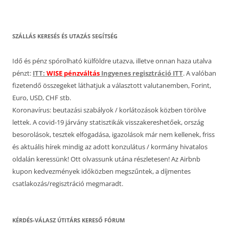
SZÁLLÁS KERESÉS ÉS UTAZÁS SEGÍTSÉG
Idő és pénz spórolható külföldre utazva, illetve onnan haza utalva
pénzt:
ITT:
WISE pénzváltás
Ingyenes regisztráció ITT
. A valóban
fizetendő összegeket láthatjuk a választott valutanemben, Forint,
Euro, USD, CHF stb.
Koronavírus: beutazási szabályok / korlátozások közben törölve
lettek. A covid-19 járvány statisztikák visszakereshetőek, ország
besorolások, tesztek elfogadása, igazolások már nem kellenek, friss
és aktuális hírek mindig az adott konzulátus / kormány hivatalos
oldalán keressünk! Ott olvassunk utána részletesen! Az Airbnb
kupon kedvezmények időközben megszűntek, a díjmentes
csatlakozás/regisztráció megmaradt.
KÉRDÉS-VÁLASZ ÚTITÁRS KERESŐ FÓRUM