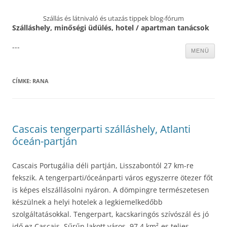
Szállás és látnivaló és utazás tippek blog-fórum
Szálláshely, minőségi üdülés, hotel / apartman tanácsok
---
Kilépés
MENÜ
a
tartalomba
CÍMKE:
RANA
Cascais tengerparti szálláshely, Atlanti
óceán-partján
Cascais Portugália déli partján, Lisszabontól 27 km-re
fekszik. A tengerparti/óceánparti város egyszerre ötezer főt
is képes elszállásolni nyáron. A dömpingre természetesen
készülnek a helyi hotelek a legkiemelkedőbb
szolgáltatásokkal. Tengerpart, kacskaringós szívószál és jó
idő ez Cascais. Sűrűn lakott város, 97.4 km²-es teljes