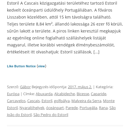
Estoril A Cascais közigazgatási területéhez tartozó Estoril
kedvelt óceánparti üdülőhely Portugáliában. A főváros
Lisszabon közelében, attól 15 km távolságra található.
Teljes területe 8,84 km², állandó lakossága 26 ezer fő körüli,
sűrűn lakott a területe. A piros linken keresztül megkapjuk
az egyénileg online foglalható szálláshelyek listáját
magyarul, illetve korábbi vendégek élménybeszámolóit,
értékeléseit itt olvashatjuk: Estoril szállások, […]
(
)
Like Button Notice
view
Szerző:
Gábor
Bejegyzés időpontja:
2017. május 2.
| Kategória:
Európa
| Címke:
Abuxarda
,
Alcabideche
,
Bicesse
,
Caparide
,
Carcavelos
,
Cascais
,
Estoril
,
golfpálya
,
Malveira da Serra
,
Monte
Estoril
,
Nyaralóhelyek
,
óceánpart
,
Parede
,
Portugália
,
Rana
,
São
João do Estoril
,
São Pedro do Estoril