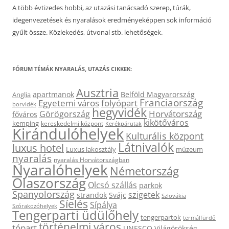
A több évtizedes hobbi, az utazási tanácsadó szerep, túrák,
idegenvezetések és nyaralások eredményeképpen sok információ
gyűlt össze. Közlekedés, útvonal stb. lehetőségek.
FÓRUM TÉMÁK NYARALÁS, UTAZÁS CIKKEK:
Ausztria
apartmanok
Belföld Magyarország
Anglia
Franciaország
Egyetemi város
folyópart
borvidék
hegyvidék
Horvátország
Görögország
főváros
kikötőváros
kemping
kereskedelmi központ
Kerékpárutak
Kirándulóhelyek
Kulturális központ
Látnivalók
luxus hotel
Luxus lakosztály
múzeum
nyaralás
nyaralás Horvátországban
Nyaralóhelyek
Németország
Olaszország
Olcsó szállás
parkok
Spanyolország
szigetek
strandok
Svájc
Szlovákia
Síelés
Sípálya
Szórakozóhelyek
Tengerparti üdülőhely
tengerpartok
termálfürdő
történelmi város
tópart
UNESCO Világörökség