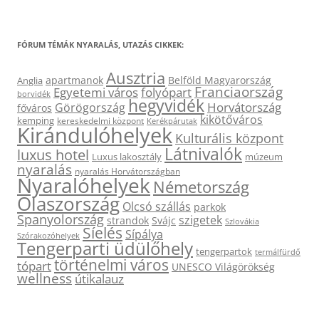
FÓRUM TÉMÁK NYARALÁS, UTAZÁS CIKKEK:
Ausztria
apartmanok
Belföld Magyarország
Anglia
Franciaország
Egyetemi város
folyópart
borvidék
hegyvidék
Horvátország
Görögország
főváros
kikötőváros
kemping
kereskedelmi központ
Kerékpárutak
Kirándulóhelyek
Kulturális központ
Látnivalók
luxus hotel
Luxus lakosztály
múzeum
nyaralás
nyaralás Horvátországban
Nyaralóhelyek
Németország
Olaszország
Olcsó szállás
parkok
Spanyolország
szigetek
strandok
Svájc
Szlovákia
Síelés
Sípálya
Szórakozóhelyek
Tengerparti üdülőhely
tengerpartok
termálfürdő
történelmi város
tópart
UNESCO Világörökség
wellness
útikalauz