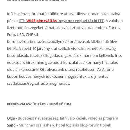
Idő és pénz spórolható külföldre utazva, illetve onnan haza utalva
pénzt:
ITT:
WISE pénzváltás
Ingyenes regisztráció ITT
. A valóban
fizetendő összegeket láthatjuk a választott valutanemben, Forint,
Euro, USD, CHF stb.
Koronavírus: beutazási szabályok / korlátozások közben törölve
lettek. A covid-19 járvány statisztikák visszakereshetőek, ország
besorolások, tesztek elfogadása, igazolások már nem kellenek, friss
és aktuális hírek mindig az adott konzulátus / kormány hivatalos
oldalán keressünk! Ott olvassunk utána részletesen! Az Airbnb
kupon kedvezmények időközben megszűntek, a díjmentes
csatlakozás/regisztráció megmaradt.
KÉRDÉS-VÁLASZ ÚTITÁRS KERESŐ FÓRUM
Olga
-
Budapest nevezetesség, látnivaló képek, videó és program
Sajtó
-
München szálláshely, hotel foglalás blog-fórum tippek