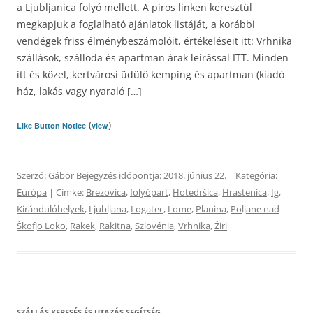
a Ljubljanica folyó mellett. A piros linken keresztül
megkapjuk a foglalható ajánlatok listáját, a korábbi
vendégek friss élménybeszámolóit, értékeléseit itt: Vrhnika
szállások, szálloda és apartman árak leírással ITT. Minden
itt és közel, kertvárosi üdülő kemping és apartman (kiadó
ház, lakás vagy nyaraló […]
(
)
Like Button Notice
view
Szerző:
Gábor
Bejegyzés időpontja:
2018. június 22.
| Kategória:
Európa
| Címke:
Brezovica
,
folyópart
,
Hotedršica
,
Hrastenica
,
Ig
,
Kirándulóhelyek
,
Ljubljana
,
Logatec
,
Lome
,
Planina
,
Poljane nad
Škofjo Loko
,
Rakek
,
Rakitna
,
Szlovénia
,
Vrhnika
,
Žiri
SZÁLLÁS KERESÉS ÉS UTAZÁS SEGÍTSÉG