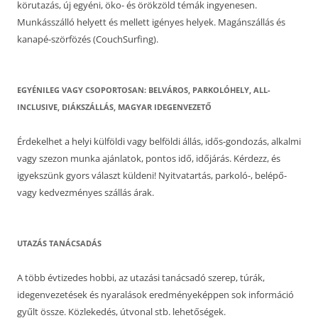
körutazás, új egyéni, öko- és örökzöld témák ingyenesen.
Munkásszálló helyett és mellett igényes helyek. Magánszállás és
kanapé-szörfözés (CouchSurfing).
EGYÉNILEG VAGY CSOPORTOSAN: BELVÁROS, PARKOLÓHELY, ALL-
INCLUSIVE, DIÁKSZÁLLÁS, MAGYAR IDEGENVEZETŐ
Érdekelhet a helyi külföldi vagy belföldi állás, idős-gondozás, alkalmi
vagy szezon munka ajánlatok, pontos idő, időjárás. Kérdezz, és
igyekszünk gyors választ küldeni! Nyitvatartás, parkoló-, belépő-
vagy kedvezményes szállás árak.
UTAZÁS TANÁCSADÁS
A több évtizedes hobbi, az utazási tanácsadó szerep, túrák,
idegenvezetések és nyaralások eredményeképpen sok információ
gyűlt össze. Közlekedés, útvonal stb. lehetőségek.