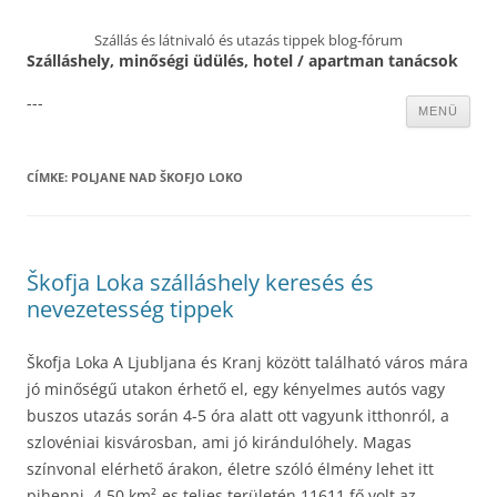
Szállás és látnivaló és utazás tippek blog-fórum
Szálláshely, minőségi üdülés, hotel / apartman tanácsok
---
Kilépés
MENÜ
a
tartalomba
CÍMKE:
POLJANE NAD ŠKOFJO LOKO
Škofja Loka szálláshely keresés és
nevezetesség tippek
Škofja Loka A Ljubljana és Kranj között található város mára
jó minőségű utakon érhető el, egy kényelmes autós vagy
buszos utazás során 4-5 óra alatt ott vagyunk itthonról, a
szlovéniai kisvárosban, ami jó kirándulóhely. Magas
színvonal elérhető árakon, életre szóló élmény lehet itt
pihenni. 4.50 km²-es teljes területén 11611 fő volt az