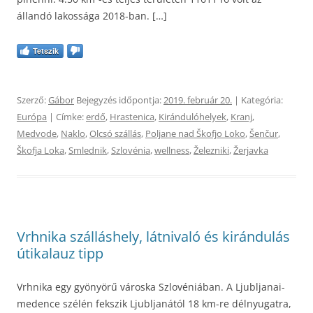
állandó lakossága 2018-ban. […]
Tetszik
Szerző:
Gábor
Bejegyzés időpontja:
2019. február 20.
| Kategória:
Európa
| Címke:
erdő
,
Hrastenica
,
Kirándulóhelyek
,
Kranj
,
Medvode
,
Naklo
,
Olcsó szállás
,
Poljane nad Škofjo Loko
,
Šenčur
,
Škofja Loka
,
Smlednik
,
Szlovénia
,
wellness
,
Železniki
,
Žerjavka
Vrhnika szálláshely, látnivaló és kirándulás
útikalauz tipp
Vrhnika egy gyönyörű városka Szlovéniában. A Ljubljanai-
medence szélén fekszik Ljubljanától 18 km-re délnyugatra,