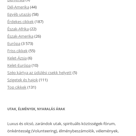
Dél-Amerika
(44)
Egyéb utazás
(58)
Érdekes cikkek
(187)
Észak-Afrika
(22)
Észak-Amerika
(26)
Európa
(3 573)
Friss cikkek
(55)
Kelet-Ázsia
(6)
Kelet-Európa
(10)
Szép kártya az üdülési csekk helyett
(5)
Szigetek és hajok
(111)
Top cikkek
(131)
UTAK, ÉLMÉNYEK, NYARALÁS ÁRAK
Luxus és olcsó, zarándok utak, spirituális közösségek-fórum,
önkéntesség (Volunteering), élménybeszámolók, vélemények,