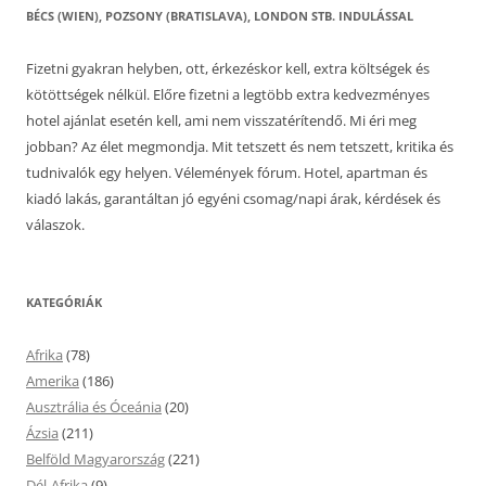
BÉCS (WIEN), POZSONY (BRATISLAVA), LONDON STB. INDULÁSSAL
Fizetni gyakran helyben, ott, érkezéskor kell, extra költségek és
kötöttségek nélkül. Előre fizetni a legtöbb extra kedvezményes
hotel ajánlat esetén kell, ami nem visszatérítendő. Mi éri meg
jobban? Az élet megmondja. Mit tetszett és nem tetszett, kritika és
tudnivalók egy helyen. Vélemények fórum. Hotel, apartman és
kiadó lakás, garantáltan jó egyéni csomag/napi árak, kérdések és
válaszok.
KATEGÓRIÁK
Afrika
(78)
Amerika
(186)
Ausztrália és Óceánia
(20)
Ázsia
(211)
Belföld Magyarország
(221)
Dél-Afrika
(9)