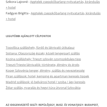
Szikora Lajosné
-
Aggtelek cseppkőbarlang nyitvatartás, kirándulás
+ hotel
Fadgyas Brigitta
-
Aggtelek cseppkőbarlang nyitvatartás, kirándulás
+ hotel
LEGUTÓBBI AJÁNLOTT CÉLPONTOK
Topolšica szálláshely, fürdő és látnivaló útikalauz
Sistiana: Olaszország északi, közeli tengerpart szállás
Kozina szálláshely: Trieszt szlovén szomszédsága tipp
Trieszt/Trieste látnivalók: története, élmény és érzés
Koper Szlovénia tenger, élmény, szállás és nevezetesség
Piran szállások: hotel, kemping és apartman keresés tippek
Madrid szállások: jó belvárosi hotel / szoba / ágy keresés
Ždiar szállás, nyaralás és hegyi túra útvonal Szlovákia
AZ IDEGENVEZETŐ SEGÍT: REPÜLŐJEGY, BUSZ- ÉS VONATJEGY: BUDAPEST,