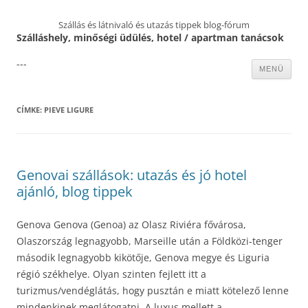
Szállás és látnivaló és utazás tippek blog-fórum
Szálláshely, minőségi üdülés, hotel / apartman tanácsok
---
Kilépés
MENÜ
a
tartalomba
CÍMKE:
PIEVE LIGURE
Genovai szállások: utazás és jó hotel
ajánló, blog tippek
Genova Genova (Genoa) az Olasz Riviéra fővárosa,
Olaszország legnagyobb, Marseille után a Földközi-tenger
második legnagyobb kikötője, Genova megye és Liguria
régió székhelye. Olyan szinten fejlett itt a
turizmus/vendéglátás, hogy pusztán e miatt kötelező lenne
mindenkinek meglátogatni. A luxus mellett a