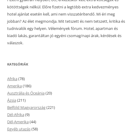
kötöttségek nélkül. Előre fizetni a legtöbb extra kedvezményes
hotel ajánlat esetén kell, ami nem visszatérítendő. Mi éri meg
jobban? Az élet megmondja. Mit tetszett és nem tetszett, kritika és
tudnivalók egy helyen. Vélemények fórum. Hotel, apartman és
kiadó lakás, garantáltan jó egyéni csomag/napi árak, kérdések és
válaszok.
KATEGÓRIÁK
Afrika
(78)
Amerika
(186)
Ausztrália és Óceánia
(20)
Ázsia
(211)
Belföld Magyarország
(221)
Dél-Afrika
(9)
Dél-Amerika
(44)
Egyéb utazás
(58)