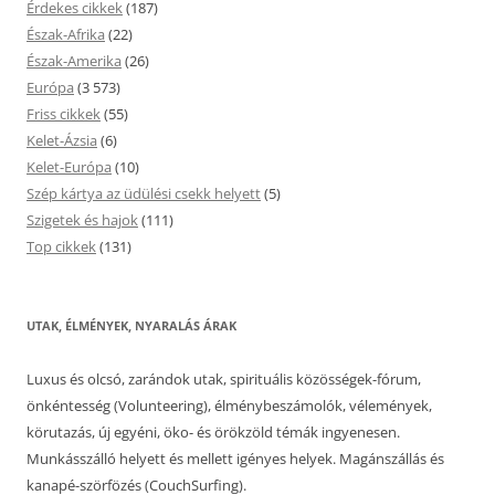
Érdekes cikkek
(187)
Észak-Afrika
(22)
Észak-Amerika
(26)
Európa
(3 573)
Friss cikkek
(55)
Kelet-Ázsia
(6)
Kelet-Európa
(10)
Szép kártya az üdülési csekk helyett
(5)
Szigetek és hajok
(111)
Top cikkek
(131)
UTAK, ÉLMÉNYEK, NYARALÁS ÁRAK
Luxus és olcsó, zarándok utak, spirituális közösségek-fórum,
önkéntesség (Volunteering), élménybeszámolók, vélemények,
körutazás, új egyéni, öko- és örökzöld témák ingyenesen.
Munkásszálló helyett és mellett igényes helyek. Magánszállás és
kanapé-szörfözés (CouchSurfing).