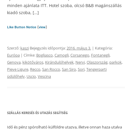
minden ajánlata ITT. Hotel szoba, olcsó B&B magánszállás
kiadó szoba, […]
(
)
Like Button Notice
view
Szerző:
kaszi
Bejegyzés időpontja:
2016. május 3.
| Kategória:
Európa
| Címke:
Bogliasco
,
Camogli
,
Corsanego
,
Fontanegli
,
Genova
,
kikötőváros
,
Kirándulóhelyek
,
Nervi
,
Olaszország
,
parkok
,
Pieve Ligure
,
Recco
,
San Rocco
,
San Siro
,
Sori
,
Tengerparti
üdülőhely
,
Uscio
,
Vescina
SZÁLLÁS KERESÉS ÉS UTAZÁS SEGÍTSÉG
Idő és pénz spórolható külföldre utazva, illetve onnan haza utalva