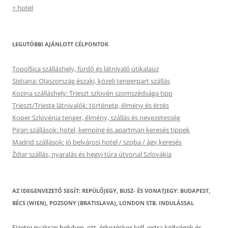
+ hotel
LEGUTÓBBI AJÁNLOTT CÉLPONTOK
Topolšica szálláshely, fürdő és látnivaló útikalauz
Sistiana: Olaszország északi, közeli tengerpart szállás
Kozina szálláshely: Trieszt szlovén szomszédsága tipp
Trieszt/Trieste látnivalók: története, élmény és érzés
Koper Szlovénia tenger, élmény, szállás és nevezetesség
Piran szállások: hotel, kemping és apartman keresés tippek
Madrid szállások: jó belvárosi hotel / szoba / ágy keresés
Ždiar szállás, nyaralás és hegyi túra útvonal Szlovákia
AZ IDEGENVEZETŐ SEGÍT: REPÜLŐJEGY, BUSZ- ÉS VONATJEGY: BUDAPEST,
BÉCS (WIEN), POZSONY (BRATISLAVA), LONDON STB. INDULÁSSAL
Fizetni gyakran helyben, ott, érkezéskor kell, extra költségek és