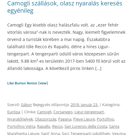
Camogli szállások, olasz nyaralás keresés
egyénileg
Camogli Egy kisebb olasz halászfalu volt, az „ezer fehér
vitorlás városa”-nak is nevezték. Nagy, kiemelt figyelemnek
örvend a turisták körében a mai napig. Északabbra
található tőle Recco és Rapallo, délre a híres Ligur-
tengerpart. A tengerparti üdülő város közepesen sűrűn
lakott, 9.88 km²-es területén 2017-ben 5400 fő körül volt az
állandó lakossága. A következő piros linken […]
(
)
Like Button Notice
view
Szerző:
Gábor
Bejegyzés időpontja:
2018. január 23.
| Kategória:
Európa
| Címke:
Camogli
,
Corsanego
,
Ligur-tengerpart
,
Nyaralóhelyek
,
Olaszország
,
Pagana
,
Pieve Ligure
,
Portofino
,
Portofino Vetta
,
Rapallo
,
Recco
,
San Lorenzo della Costa
,
Santa
Margherita Ligure
,
Santʼ Anna
,
Sori
,
Tengerparti üdülőhely
,
Vescina