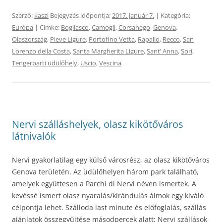
Szerző:
kaszi
Bejegyzés időpontja:
2017. január 7.
| Kategória:
Európa
| Címke:
Bogliasco
,
Camogli
,
Corsanego
,
Genova
,
Olaszország
,
Pieve Ligure
,
Portofino Vetta
,
Rapallo
,
Recco
,
San
Lorenzo della Costa
,
Santa Margherita Ligure
,
Santʼ Anna
,
Sori
,
Tengerparti üdülőhely
,
Uscio
,
Vescina
Nervi szálláshelyek, olasz kikötőváros
látnivalók
Nervi gyakorlatilag egy külső városrész, az olasz kikötőváros
Genova területén. Az üdülőhelyen három park található,
amelyek együttesen a Parchi di Nervi néven ismertek. A
kevéssé ismert olasz nyaralás/kirándulás álmok egy kiváló
célpontja lehet. Szálloda last minute és előfoglalás, szállás
ajánlatok összegyűjtése másodpercek alatt: Nervi szállások