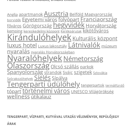
Ausztria
apartmanok
Belföld Magyarország
Anglia
Franciaország
Egyetemi város
folyópart
borvidék
hegyvidék
Horvátország
Görögország
főváros
kikötőváros
kemping
kereskedelmi központ
Kerékpárutak
Kirándulóhelyek
Kulturális központ
Látnivalók
luxus hotel
Luxus lakosztály
múzeum
nyaralás
nyaralás Horvátországban
Nyaralóhelyek
Németország
Olaszország
Olcsó szállás
parkok
Spanyolország
szigetek
strandok
Svájc
Szlovákia
Síelés
Sípálya
Szórakozóhelyek
Tengerparti üdülőhely
tengerpartok
termálfürdő
történelmi város
tópart
UNESCO Világörökség
wellness
útikalauz
TENGERPART, VÍZPARTI, KUTYÁVAL UTAZÁS VÉLEMÉNYEK, REPÜLŐJEGY
ÁRAK