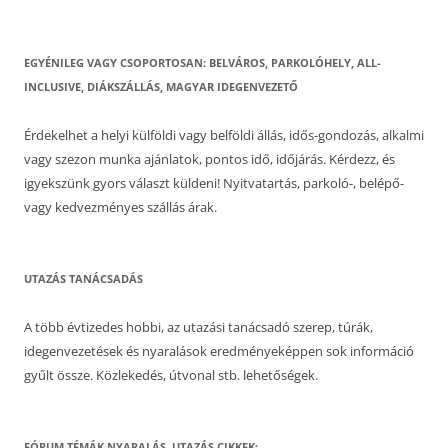
EGYÉNILEG VAGY CSOPORTOSAN: BELVÁROS, PARKOLÓHELY, ALL-
INCLUSIVE, DIÁKSZÁLLÁS, MAGYAR IDEGENVEZETŐ
Érdekelhet a helyi külföldi vagy belföldi állás, idős-gondozás, alkalmi
vagy szezon munka ajánlatok, pontos idő, időjárás. Kérdezz, és
igyekszünk gyors választ küldeni! Nyitvatartás, parkoló-, belépő-
vagy kedvezményes szállás árak.
UTAZÁS TANÁCSADÁS
A több évtizedes hobbi, az utazási tanácsadó szerep, túrák,
idegenvezetések és nyaralások eredményeképpen sok információ
gyűlt össze. Közlekedés, útvonal stb. lehetőségek.
FÓRUM TÉMÁK NYARALÁS, UTAZÁS CIKKEK: