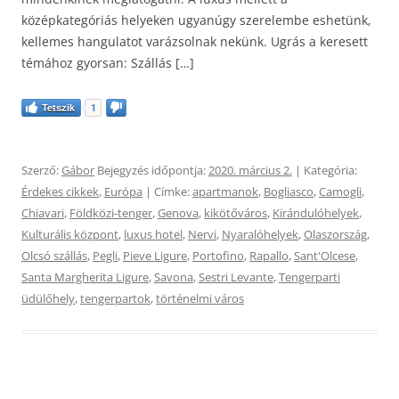
középkategóriás helyeken ugyanúgy szerelembe eshetünk,
kellemes hangulatot varázsolnak nekünk. Ugrás a keresett
témához gyorsan: Szállás […]
Tetszik
1
Szerző:
Gábor
Bejegyzés időpontja:
2020. március 2.
| Kategória:
Érdekes cikkek
,
Európa
| Címke:
apartmanok
,
Bogliasco
,
Camogli
,
Chiavari
,
Földközi-tenger
,
Genova
,
kikötőváros
,
Kirándulóhelyek
,
Kulturális központ
,
luxus hotel
,
Nervi
,
Nyaralóhelyek
,
Olaszország
,
Olcsó szállás
,
Pegli
,
Pieve Ligure
,
Portofino
,
Rapallo
,
Sant'Olcese
,
Santa Margherita Ligure
,
Savona
,
Sestri Levante
,
Tengerparti
üdülőhely
,
tengerpartok
,
történelmi város