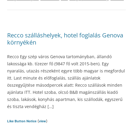
Recco szálláshelyek, hotel foglalás Genova
környékén
Recco Egy szép város Genova tartományban, állandó
lakossága kb. tízezer fő (9847 fő volt 2015-ben). Egy
nyaralás, utazás részeként egyre több magyar is megfordul
itt. Last minute és előfoglalás, szállás ajánlatok
összegyűjtése másodpercek alatt: Recco szállások minden
ajánlata ITT. Hotel szoba, olcsó B&B magánszállás kiadó
szoba, lakások, konyhás apartman, kis szállodák, egyszerű
és tiszta vendégház […]
(
)
Like Button Notice
view