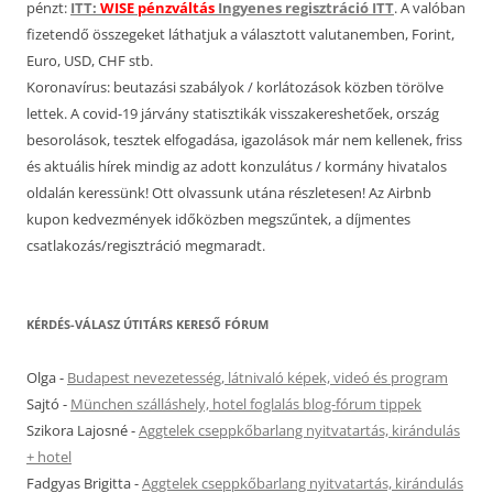
pénzt:
ITT:
WISE pénzváltás
Ingyenes regisztráció ITT
. A valóban
fizetendő összegeket láthatjuk a választott valutanemben, Forint,
Euro, USD, CHF stb.
Koronavírus: beutazási szabályok / korlátozások közben törölve
lettek. A covid-19 járvány statisztikák visszakereshetőek, ország
besorolások, tesztek elfogadása, igazolások már nem kellenek, friss
és aktuális hírek mindig az adott konzulátus / kormány hivatalos
oldalán keressünk! Ott olvassunk utána részletesen! Az Airbnb
kupon kedvezmények időközben megszűntek, a díjmentes
csatlakozás/regisztráció megmaradt.
KÉRDÉS-VÁLASZ ÚTITÁRS KERESŐ FÓRUM
Olga
-
Budapest nevezetesség, látnivaló képek, videó és program
Sajtó
-
München szálláshely, hotel foglalás blog-fórum tippek
Szikora Lajosné
-
Aggtelek cseppkőbarlang nyitvatartás, kirándulás
+ hotel
Fadgyas Brigitta
-
Aggtelek cseppkőbarlang nyitvatartás, kirándulás