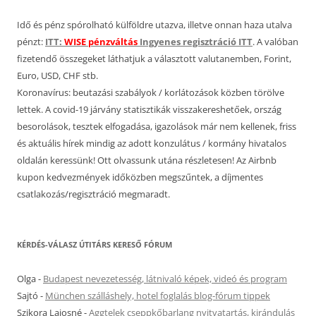
Idő és pénz spórolható külföldre utazva, illetve onnan haza utalva
pénzt:
ITT:
WISE pénzváltás
Ingyenes regisztráció ITT
. A valóban
fizetendő összegeket láthatjuk a választott valutanemben, Forint,
Euro, USD, CHF stb.
Koronavírus: beutazási szabályok / korlátozások közben törölve
lettek. A covid-19 járvány statisztikák visszakereshetőek, ország
besorolások, tesztek elfogadása, igazolások már nem kellenek, friss
és aktuális hírek mindig az adott konzulátus / kormány hivatalos
oldalán keressünk! Ott olvassunk utána részletesen! Az Airbnb
kupon kedvezmények időközben megszűntek, a díjmentes
csatlakozás/regisztráció megmaradt.
KÉRDÉS-VÁLASZ ÚTITÁRS KERESŐ FÓRUM
Olga
-
Budapest nevezetesség, látnivaló képek, videó és program
Sajtó
-
München szálláshely, hotel foglalás blog-fórum tippek
Szikora Lajosné
-
Aggtelek cseppkőbarlang nyitvatartás, kirándulás