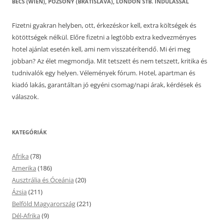
BÉCS (WIEN), POZSONY (BRATISLAVA), LONDON STB. INDULÁSSAL
Fizetni gyakran helyben, ott, érkezéskor kell, extra költségek és
kötöttségek nélkül. Előre fizetni a legtöbb extra kedvezményes
hotel ajánlat esetén kell, ami nem visszatérítendő. Mi éri meg
jobban? Az élet megmondja. Mit tetszett és nem tetszett, kritika és
tudnivalók egy helyen. Vélemények fórum. Hotel, apartman és
kiadó lakás, garantáltan jó egyéni csomag/napi árak, kérdések és
válaszok.
KATEGÓRIÁK
Afrika
(78)
Amerika
(186)
Ausztrália és Óceánia
(20)
Ázsia
(211)
Belföld Magyarország
(221)
Dél-Afrika
(9)