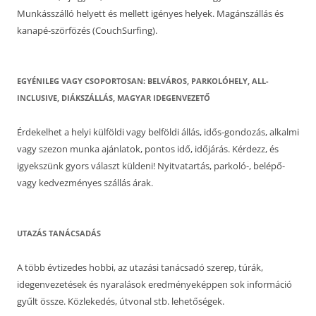
Munkásszálló helyett és mellett igényes helyek. Magánszállás és
kanapé-szörfözés (CouchSurfing).
EGYÉNILEG VAGY CSOPORTOSAN: BELVÁROS, PARKOLÓHELY, ALL-
INCLUSIVE, DIÁKSZÁLLÁS, MAGYAR IDEGENVEZETŐ
Érdekelhet a helyi külföldi vagy belföldi állás, idős-gondozás, alkalmi
vagy szezon munka ajánlatok, pontos idő, időjárás. Kérdezz, és
igyekszünk gyors választ küldeni! Nyitvatartás, parkoló-, belépő-
vagy kedvezményes szállás árak.
UTAZÁS TANÁCSADÁS
A több évtizedes hobbi, az utazási tanácsadó szerep, túrák,
idegenvezetések és nyaralások eredményeképpen sok információ
gyűlt össze. Közlekedés, útvonal stb. lehetőségek.