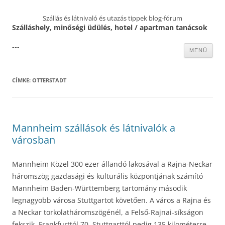
Szállás és látnivaló és utazás tippek blog-fórum
Szálláshely, minőségi üdülés, hotel / apartman tanácsok
---
Kilépés
MENÜ
a
tartalomba
CÍMKE:
OTTERSTADT
Mannheim szállások és látnivalók a
városban
Mannheim Közel 300 ezer állandó lakosával a Rajna-Neckar
háromszög gazdasági és kulturális központjának számító
Mannheim Baden-Württemberg tartomány második
legnagyobb városa Stuttgartot követően. A város a Rajna és
a Neckar torkolatháromszögénél, a Felső-Rajnai-síkságon
fekszik, Frankfurttól 70, Stuttgarttól pedig 135 kilométerre.