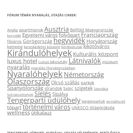
FÓRUM TÉMÁK NYARALÁS, UTAZÁS CIKKEK:
Ausztria
apartmanok
Belföld Magyarország
Anglia
Franciaország
Egyetemi város
folyópart
borvidék
hegyvidék
Horvátország
Görögország
főváros
kikötőváros
kemping
kereskedelmi központ
Kerékpárutak
Kirándulóhelyek
Kulturális központ
Látnivalók
luxus hotel
Luxus lakosztály
múzeum
nyaralás
nyaralás Horvátországban
Nyaralóhelyek
Németország
Olaszország
Olcsó szállás
parkok
Spanyolország
szigetek
strandok
Svájc
Szlovákia
Síelés
Sípálya
Szórakozóhelyek
Tengerparti üdülőhely
tengerpartok
termálfürdő
történelmi város
tópart
UNESCO Világörökség
wellness
útikalauz
TENGERPART, VÍZPARTI, KUTYÁVAL UTAZÁS VÉLEMÉNYEK, REPÜLŐJEGY