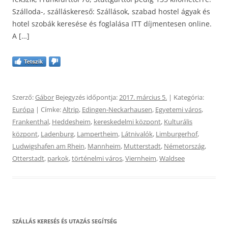
Szálloda-, szálláskereső: Szállások, szabad hostel ágyak és
hotel szobák keresése és foglalása ITT díjmentesen online.
A […]
Tetszik
Szerző:
Gábor
Bejegyzés időpontja:
2017. március 5.
| Kategória:
Európa
| Címke:
Altrip
,
Edingen-Neckarhausen
,
Egyetemi város
,
Frankenthal
,
Heddesheim
,
kereskedelmi központ
,
Kulturális
központ
,
Ladenburg
,
Lampertheim
,
Látnivalók
,
Limburgerhof
,
Ludwigshafen am Rhein
,
Mannheim
,
Mutterstadt
,
Németország
,
Otterstadt
,
parkok
,
történelmi város
,
Viernheim
,
Waldsee
SZÁLLÁS KERESÉS ÉS UTAZÁS SEGÍTSÉG