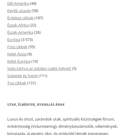
Dél-Amerika
(44)
Egyéb utazás
(58)
Érdekes cikkek
(187)
Észak-Afrika
(22)
Észak-Amerika
(26)
Európa
(3 573)
Friss cikkek
(55)
Kelet-Ázsia
(6)
Kelet-Európa
(10)
Szép kártya az üdülési csekk helyett
(5)
Szigetek és hajok
(111)
Top cikkek
(131)
UTAK, ÉLMÉNYEK, NYARALÁS ÁRAK
Luxus és olcsó, zarándok utak, spirituális közösségek-fórum,
önkéntesség (Volunteering), élménybeszámolók, vélemények,
körutazás, új egyéni, öko- és örökzöld témák ingyenesen.