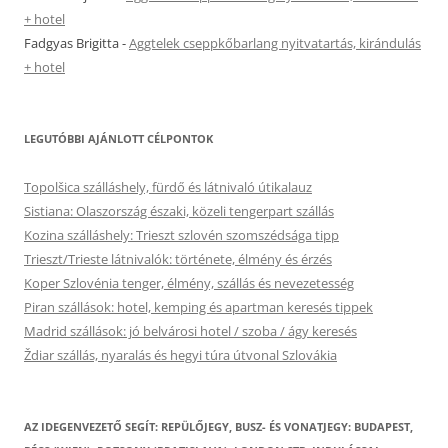
+ hotel
Fadgyas Brigitta
-
Aggtelek cseppkőbarlang nyitvatartás, kirándulás
+ hotel
LEGUTÓBBI AJÁNLOTT CÉLPONTOK
Topolšica szálláshely, fürdő és látnivaló útikalauz
Sistiana: Olaszország északi, közeli tengerpart szállás
Kozina szálláshely: Trieszt szlovén szomszédsága tipp
Trieszt/Trieste látnivalók: története, élmény és érzés
Koper Szlovénia tenger, élmény, szállás és nevezetesség
Piran szállások: hotel, kemping és apartman keresés tippek
Madrid szállások: jó belvárosi hotel / szoba / ágy keresés
Ždiar szállás, nyaralás és hegyi túra útvonal Szlovákia
AZ IDEGENVEZETŐ SEGÍT: REPÜLŐJEGY, BUSZ- ÉS VONATJEGY: BUDAPEST,