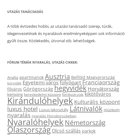
UTAZÁS TANÁCSADÁS
A több évtizedes hobbi, az utazási tanácsadó szerep, túrák,
idegenvezetések és nyaralások eredményeképpen sok információ
gyűlt össze. Közlekedés, útvonal stb. lehetőségek.
FÓRUM TÉMÁK NYARALÁS, UTAZÁS CIKKEK:
Ausztria
apartmanok
Belföld Magyarország
Anglia
Franciaország
Egyetemi város
folyópart
borvidék
hegyvidék
Horvátország
Görögország
főváros
kikötőváros
kemping
kereskedelmi központ
Kerékpárutak
Kirándulóhelyek
Kulturális központ
Látnivalók
luxus hotel
Luxus lakosztály
múzeum
nyaralás
nyaralás Horvátországban
Nyaralóhelyek
Németország
Olaszország
Olcsó szállás
parkok