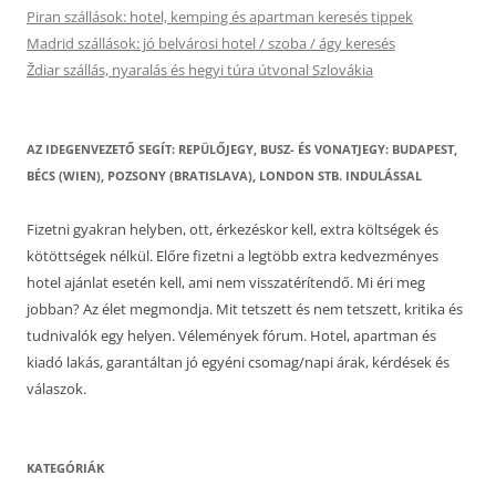
Piran szállások: hotel, kemping és apartman keresés tippek
Madrid szállások: jó belvárosi hotel / szoba / ágy keresés
Ždiar szállás, nyaralás és hegyi túra útvonal Szlovákia
AZ IDEGENVEZETŐ SEGÍT: REPÜLŐJEGY, BUSZ- ÉS VONATJEGY: BUDAPEST,
BÉCS (WIEN), POZSONY (BRATISLAVA), LONDON STB. INDULÁSSAL
Fizetni gyakran helyben, ott, érkezéskor kell, extra költségek és
kötöttségek nélkül. Előre fizetni a legtöbb extra kedvezményes
hotel ajánlat esetén kell, ami nem visszatérítendő. Mi éri meg
jobban? Az élet megmondja. Mit tetszett és nem tetszett, kritika és
tudnivalók egy helyen. Vélemények fórum. Hotel, apartman és
kiadó lakás, garantáltan jó egyéni csomag/napi árak, kérdések és
válaszok.
KATEGÓRIÁK