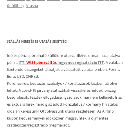
üdülőhely
,
Vrasna
SZÁLLÁS KERESÉS ÉS UTAZÁS SEGÍTSÉG
Idő és pénz spórolható külföldre utazva, illetve onnan haza utalva
pénzt:
ITT:
WISE pénzváltás
Ingyenes regisztráció ITT
. A valóban
fizetendő összegeket láthatjuk a választott valutanemben, Forint,
Euro, USD, CHF stb.
Koronavírus: beutazási szabályok / korlátozások közben törölve
lettek. A covid-19 járvány statisztikák visszakereshetőek, ország
besorolások, tesztek elfogadása, igazolások már nem kellenek, friss
és aktuális hírek mindig az adott konzulátus / kormány hivatalos
oldalán keressünk! Ott olvassunk utána részletesen! Az Airbnb
kupon kedvezmények időközben megszűntek, a díjmentes
csatlakozás/regisztráció megmaradt.