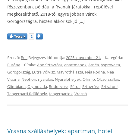
főszezonban, például a Ryanair járatokkal, repülővel
megközelíthető. 2018-tól egyre jobban várok
Görögországra, hiszen akkor sok jó […]
Tetszik
2
Szerző:
Bull
Bejegyzés időpontja:
2025. november 21.
| Kategória:
Európa
| Címke:
Áno Sztavrósz
,
apartmanok
,
Arnéa
,
Asprovalta
,
Görögország
,
Lutrá Vólvisz
,
Mavrothálasza
,
Néa Ródha
,
Néa
Vrazná
,
Neohóri
,
nyaralás
,
Nyaralóhelyek
,
Ofrínio
,
Olcsó szállás
,
Olímbiáda
,
Olympiada
,
Rodolívosz
,
Sérrai
,
Sztavrósz
,
Sztratóni
,
Tengerparti üdülőhely
,
tengerpartok
,
Vrazná
Vrasna szálláshelyek: apartman, hotel