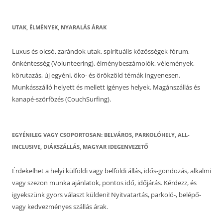
UTAK, ÉLMÉNYEK, NYARALÁS ÁRAK
Luxus és olcsó, zarándok utak, spirituális közösségek-fórum,
önkéntesség (Volunteering), élménybeszámolók, vélemények,
körutazás, új egyéni, öko- és örökzöld témák ingyenesen.
Munkásszálló helyett és mellett igényes helyek. Magánszállás és
kanapé-szörfözés (CouchSurfing).
EGYÉNILEG VAGY CSOPORTOSAN: BELVÁROS, PARKOLÓHELY, ALL-
INCLUSIVE, DIÁKSZÁLLÁS, MAGYAR IDEGENVEZETŐ
Érdekelhet a helyi külföldi vagy belföldi állás, idős-gondozás, alkalmi
vagy szezon munka ajánlatok, pontos idő, időjárás. Kérdezz, és
igyekszünk gyors választ küldeni! Nyitvatartás, parkoló-, belépő-
vagy kedvezményes szállás árak.