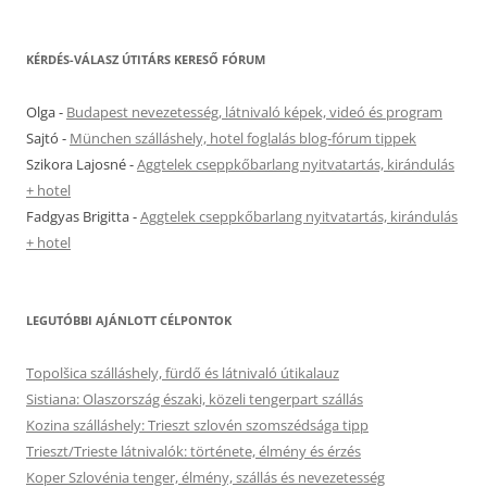
KÉRDÉS-VÁLASZ ÚTITÁRS KERESŐ FÓRUM
Olga
-
Budapest nevezetesség, látnivaló képek, videó és program
Sajtó
-
München szálláshely, hotel foglalás blog-fórum tippek
Szikora Lajosné
-
Aggtelek cseppkőbarlang nyitvatartás, kirándulás
+ hotel
Fadgyas Brigitta
-
Aggtelek cseppkőbarlang nyitvatartás, kirándulás
+ hotel
LEGUTÓBBI AJÁNLOTT CÉLPONTOK
Topolšica szálláshely, fürdő és látnivaló útikalauz
Sistiana: Olaszország északi, közeli tengerpart szállás
Kozina szálláshely: Trieszt szlovén szomszédsága tipp
Trieszt/Trieste látnivalók: története, élmény és érzés
Koper Szlovénia tenger, élmény, szállás és nevezetesség