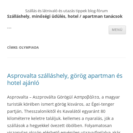
Szállás és látnivaló és utazás tippek blog-fórum
Szálláshely, minőségi üdülés, hotel / apartman tanácsok
---
Kilépés
MENÜ
a
tartalomba
CÍMKE:
OLYMPIADA
Asprovalta szálláshely, görög apartman és
hotel ajánló
Asprovalta – Aszproválta Görögül Ασπροβάλτα, a magyar
turisták körében ismert görög kisváros, az Égei-tenger
partján, Thesszalonikitől és Kavalától egyaránt 80
kilométerre keletre találjuk. kellemes a nyaralás, jók a
szállások a hegyekkel övezett öbölben. Folyamatosan
viszonylag olcsón elérhető egyénileg utazva/foglalva akár