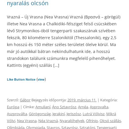
nyaralás olcsón
Vrazná – Új Vrasna (Nea Vrasna) Vrazná (Βρασνά – görögül)
illetve Nea Vrasna a Chalkidiki-félsziget felső csücskében
lévő Strymonikos-öböl tengerparti szakaszának szívében
fekszik, 80 kilométerre Szalonikitól (Thessaloniki), egy 2,5
km hosszú és 150 méter széles területet ölelve körül. Ma
már jó autókkal bátran nekiindulhatunk ide, a hosszú
strandokon találunk számunkra megfelelő pihenőhelyet.
Kattints (egyéni) szállás […]
(
)
Like Button Notice
view
Szerző:
Gábor
Bejegyzés időpontja:
2019. március 11.
| Kategória:
Európa
| Címke:
Amulianí
,
Áno Sztavrósz
,
Arnéa
,
Asprovalta
,
Aszproválta
,
Görögország
,
Jerakiní
,
Jeriszósz
,
Lutrá Vólvisz
,
Mikrá
Vólvi
,
Nea Vrasna
,
Néa Vrazná
,
Nyaralóhelyek
,
Ofrínio
,
Olcsó szállás
,
Olímbiáda
,
Olympiada
,
Stavros
,
Sztavrósz
,
Sztratóni
,
Tengerparti