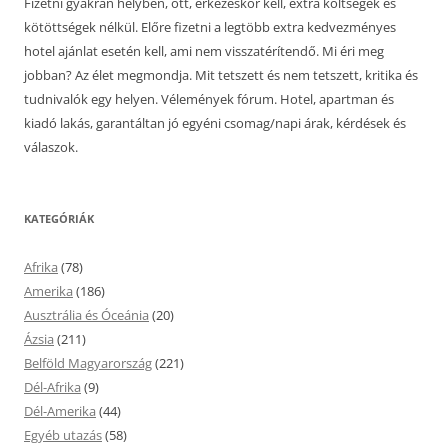
Fizetni gyakran helyben, ott, érkezéskor kell, extra költségek és
kötöttségek nélkül. Előre fizetni a legtöbb extra kedvezményes
hotel ajánlat esetén kell, ami nem visszatérítendő. Mi éri meg
jobban? Az élet megmondja. Mit tetszett és nem tetszett, kritika és
tudnivalók egy helyen. Vélemények fórum. Hotel, apartman és
kiadó lakás, garantáltan jó egyéni csomag/napi árak, kérdések és
válaszok.
KATEGÓRIÁK
Afrika
(78)
Amerika
(186)
Ausztrália és Óceánia
(20)
Ázsia
(211)
Belföld Magyarország
(221)
Dél-Afrika
(9)
Dél-Amerika
(44)
Egyéb utazás
(58)