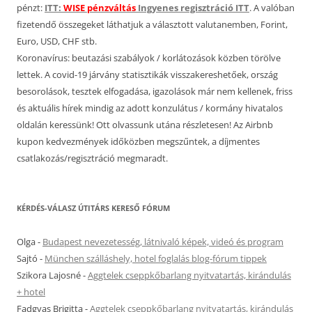
pénzt:
ITT:
WISE pénzváltás
Ingyenes regisztráció ITT
. A valóban
fizetendő összegeket láthatjuk a választott valutanemben, Forint,
Euro, USD, CHF stb.
Koronavírus: beutazási szabályok / korlátozások közben törölve
lettek. A covid-19 járvány statisztikák visszakereshetőek, ország
besorolások, tesztek elfogadása, igazolások már nem kellenek, friss
és aktuális hírek mindig az adott konzulátus / kormány hivatalos
oldalán keressünk! Ott olvassunk utána részletesen! Az Airbnb
kupon kedvezmények időközben megszűntek, a díjmentes
csatlakozás/regisztráció megmaradt.
KÉRDÉS-VÁLASZ ÚTITÁRS KERESŐ FÓRUM
Olga
-
Budapest nevezetesség, látnivaló képek, videó és program
Sajtó
-
München szálláshely, hotel foglalás blog-fórum tippek
Szikora Lajosné
-
Aggtelek cseppkőbarlang nyitvatartás, kirándulás
+ hotel
Fadgyas Brigitta
-
Aggtelek cseppkőbarlang nyitvatartás, kirándulás