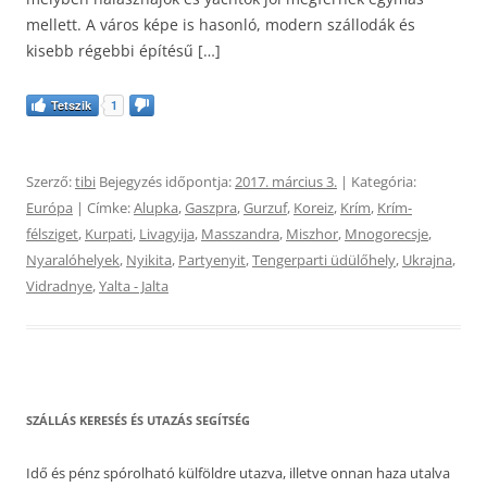
mellett. A város képe is hasonló, modern szállodák és
kisebb régebbi építésű […]
Tetszik
1
Szerző:
tibi
Bejegyzés időpontja:
2017. március 3.
| Kategória:
Európa
| Címke:
Alupka
,
Gaszpra
,
Gurzuf
,
Koreiz
,
Krím
,
Krím-
félsziget
,
Kurpati
,
Livagyija
,
Masszandra
,
Miszhor
,
Mnogorecsje
,
Nyaralóhelyek
,
Nyikita
,
Partyenyit
,
Tengerparti üdülőhely
,
Ukrajna
,
Vidradnye
,
Yalta - Jalta
SZÁLLÁS KERESÉS ÉS UTAZÁS SEGÍTSÉG
Idő és pénz spórolható külföldre utazva, illetve onnan haza utalva