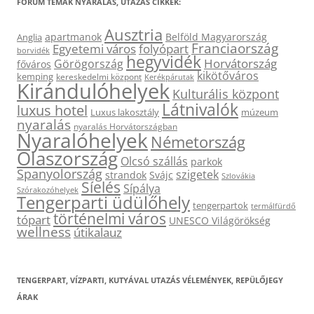
FÓRUM TÉMÁK NYARALÁS, UTAZÁS CIKKEK:
Ausztria
apartmanok
Belföld Magyarország
Anglia
Franciaország
Egyetemi város
folyópart
borvidék
hegyvidék
Horvátország
Görögország
főváros
kikötőváros
kemping
kereskedelmi központ
Kerékpárutak
Kirándulóhelyek
Kulturális központ
Látnivalók
luxus hotel
Luxus lakosztály
múzeum
nyaralás
nyaralás Horvátországban
Nyaralóhelyek
Németország
Olaszország
Olcsó szállás
parkok
Spanyolország
szigetek
strandok
Svájc
Szlovákia
Síelés
Sípálya
Szórakozóhelyek
Tengerparti üdülőhely
tengerpartok
termálfürdő
történelmi város
tópart
UNESCO Világörökség
wellness
útikalauz
TENGERPART, VÍZPARTI, KUTYÁVAL UTAZÁS VÉLEMÉNYEK, REPÜLŐJEGY
ÁRAK