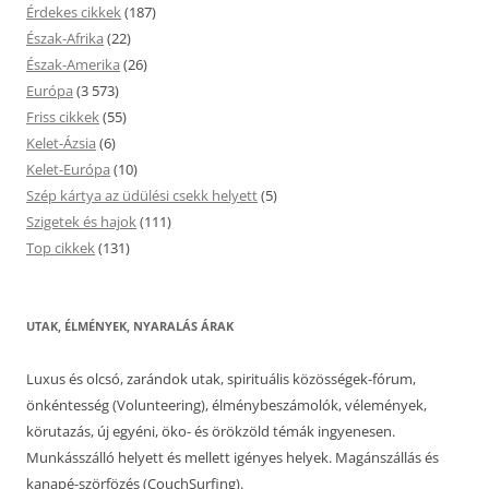
Érdekes cikkek
(187)
Észak-Afrika
(22)
Észak-Amerika
(26)
Európa
(3 573)
Friss cikkek
(55)
Kelet-Ázsia
(6)
Kelet-Európa
(10)
Szép kártya az üdülési csekk helyett
(5)
Szigetek és hajok
(111)
Top cikkek
(131)
UTAK, ÉLMÉNYEK, NYARALÁS ÁRAK
Luxus és olcsó, zarándok utak, spirituális közösségek-fórum,
önkéntesség (Volunteering), élménybeszámolók, vélemények,
körutazás, új egyéni, öko- és örökzöld témák ingyenesen.
Munkásszálló helyett és mellett igényes helyek. Magánszállás és
kanapé-szörfözés (CouchSurfing).