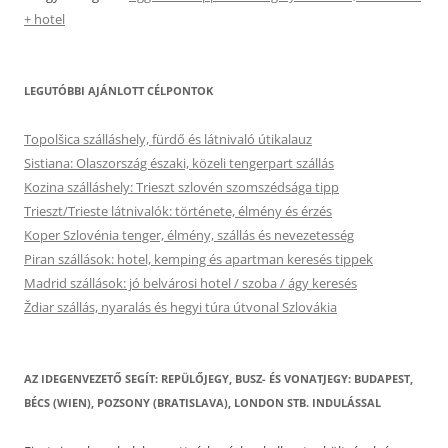
+ hotel
LEGUTÓBBI AJÁNLOTT CÉLPONTOK
Topolšica szálláshely, fürdő és látnivaló útikalauz
Sistiana: Olaszország északi, közeli tengerpart szállás
Kozina szálláshely: Trieszt szlovén szomszédsága tipp
Trieszt/Trieste látnivalók: története, élmény és érzés
Koper Szlovénia tenger, élmény, szállás és nevezetesség
Piran szállások: hotel, kemping és apartman keresés tippek
Madrid szállások: jó belvárosi hotel / szoba / ágy keresés
Ždiar szállás, nyaralás és hegyi túra útvonal Szlovákia
AZ IDEGENVEZETŐ SEGÍT: REPÜLŐJEGY, BUSZ- ÉS VONATJEGY: BUDAPEST,
BÉCS (WIEN), POZSONY (BRATISLAVA), LONDON STB. INDULÁSSAL