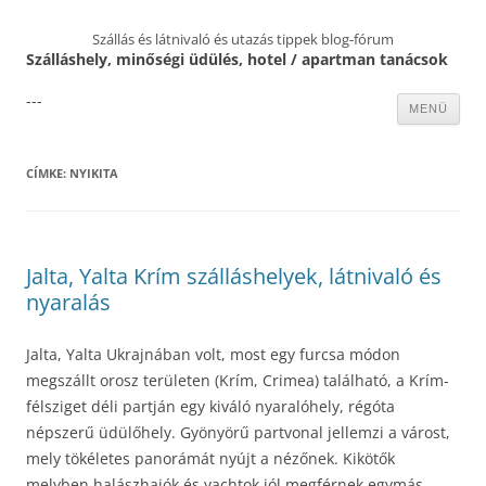
Szállás és látnivaló és utazás tippek blog-fórum
Szálláshely, minőségi üdülés, hotel / apartman tanácsok
---
Kilépés
MENÜ
a
tartalomba
CÍMKE:
NYIKITA
Jalta, Yalta Krím szálláshelyek, látnivaló és
nyaralás
Jalta, Yalta Ukrajnában volt, most egy furcsa módon
megszállt orosz területen (Krím, Crimea) található, a Krím-
félsziget déli partján egy kiváló nyaralóhely, régóta
népszerű üdülőhely. Gyönyörű partvonal jellemzi a várost,
mely tökéletes panorámát nyújt a nézőnek. Kikötők
melyben halászhajók és yachtok jól megférnek egymás