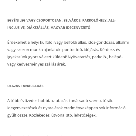
EGYÉNILEG VAGY CSOPORTOSAN: BELVÁROS, PARKOLÓHELY, ALL-
INCLUSIVE, DIÁKSZÁLLÁS, MAGYAR IDEGENVEZETŐ
Érdekelhet a helyi külföldi vagy belföldi állás, idős-gondozás, alkalmi
vagy szezon munka ajánlatok, pontos idő, időjárás. Kérdezz, és
igyekszünk gyors választ küldeni! Nyitvatartás, parkoló-, belépő-
vagy kedvezményes szállás árak.
UTAZÁS TANÁCSADÁS
A több évtizedes hobbi, az utazási tanácsadó szerep, túrák,
idegenvezetések és nyaralások eredményeképpen sok információ
gyűlt össze. Közlekedés, útvonal stb. lehetőségek.