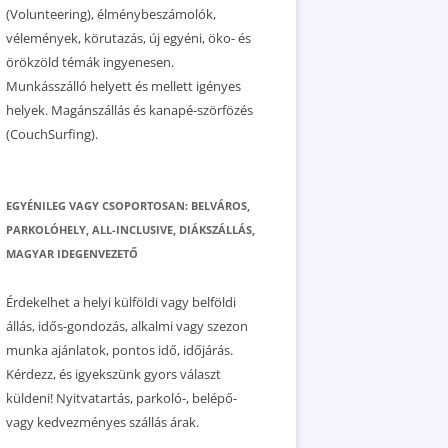
(Volunteering), élménybeszámolók,
vélemények, körutazás, új egyéni, öko- és
örökzöld témák ingyenesen.
Munkásszálló helyett és mellett igényes
helyek. Magánszállás és kanapé-szörfözés
(CouchSurfing).
EGYÉNILEG VAGY CSOPORTOSAN: BELVÁROS,
PARKOLÓHELY, ALL-INCLUSIVE, DIÁKSZÁLLÁS,
MAGYAR IDEGENVEZETŐ
Érdekelhet a helyi külföldi vagy belföldi
állás, idős-gondozás, alkalmi vagy szezon
munka ajánlatok, pontos idő, időjárás.
Kérdezz, és igyekszünk gyors választ
küldeni! Nyitvatartás, parkoló-, belépő-
vagy kedvezményes szállás árak.