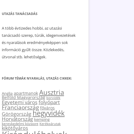
UTAZÁS TANÁCSADÁS
A több évtizedes hobbi, az utazási
tanácsadó szerep, túrák, idegenvezetések
és nyaralások eredményeképpen sok
információ gyűlt össze. Közlekedés,
útvonal stb. lehetőségek.
FÓRUM TÉMÁK NYARALÁS, UTAZÁS CIKKEK:
Ausztria
apartmanok
Anglia
Belföld Magyarország
borvidék
Egyetemi város
folyópart
Franciaország
főváros
hegyvidék
Görögország
Horvátország
kemping
kereskedelmi központ
Kerékpárutak
kikötőváros