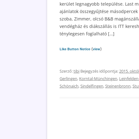
kerület legnagyobb települése. Last mi
ajánlatok összegyűjtése másodpercek a
szoba, Zimmer, olcsó B&B magánszállás
vendégház és diákszállás is ITT keres
ténylegesen foglalható […]
(
)
Like Button Notice
view
Szerző:
tibi
Bejegyzés időpontja:
2015. októ
Gerlingen
,
Korntal-Münchingen
,
Leinfelden
Schönaich
,
Sindelfingen
,
Steinenbronn
,
Stu