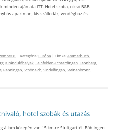
k minden ajánlata ITT. Hotel szoba, olcsó B&B
onyhás apartman, kis szállodák, vendégház és
vember 8.
| Kategória:
Európa
| Címke:
Ammerbuch
,
rg
,
Kirándulóhelyek
,
Leinfelden-Echterdingen
,
Leonberg
,
s
,
Renningen
,
Schönaich
,
Sindelfingen
,
Steinenbronn
,
átnivaló, hotel szobák és utazás
 állam közepén van 15 km-re Stuttgarttól. Böblingen