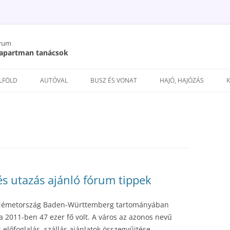
órum
/ apartman tanácsok
Kilépés
a
ELFÖLD
AUTÓVAL
BUSZ ÉS VONAT
HAJÓ, HAJÓZÁS
tartalomba
és utazás ajánló fórum tippek
y Németország Baden-Württemberg tartományában
ga 2011-ben 47 ezer fő volt. A város az azonos nevű
 előfoglalás, szállás ajánlatok összegyűjtése