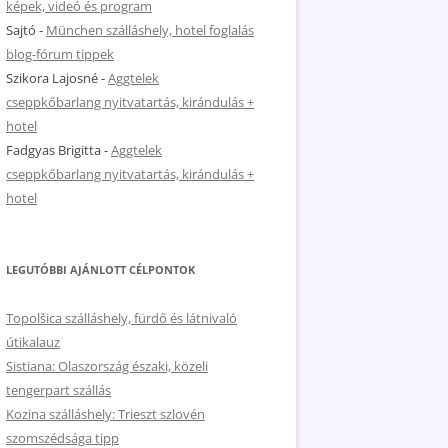
képek, videó és program
Sajtó
-
München szálláshely, hotel foglalás
blog-fórum tippek
Szikora Lajosné
-
Aggtelek
cseppkőbarlang nyitvatartás, kirándulás +
hotel
Fadgyas Brigitta
-
Aggtelek
cseppkőbarlang nyitvatartás, kirándulás +
hotel
LEGUTÓBBI AJÁNLOTT CÉLPONTOK
Topolšica szálláshely, fürdő és látnivaló
útikalauz
Sistiana: Olaszország északi, közeli
tengerpart szállás
Kozina szálláshely: Trieszt szlovén
szomszédsága tipp