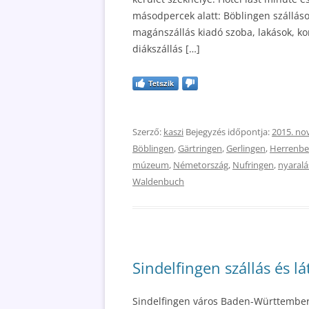
másodpercek alatt: Böblingen szálláso
magánszállás kiadó szoba, lakások, k
diákszállás […]
Tetszik
Szerző:
kaszi
Bejegyzés időpontja:
2015. no
Böblingen
,
Gärtringen
,
Gerlingen
,
Herrenbe
múzeum
,
Németország
,
Nufringen
,
nyaralá
Waldenbuch
Sindelfingen szállás és l
Sindelfingen város Baden-Württemberg