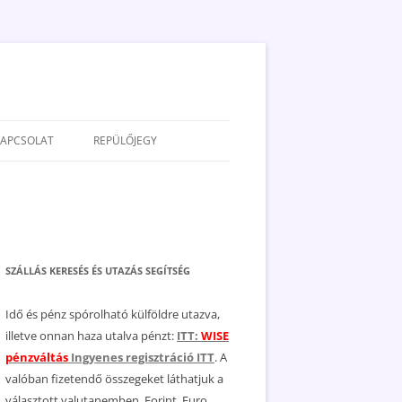
KAPCSOLAT
REPÜLŐJEGY
ADATVÉDELEM
JOGNYILATKOZAT
MÉDIAAJÁNLAT
SZÁLLÁS KERESÉS ÉS UTAZÁS SEGÍTSÉG
Idő és pénz spórolható külföldre utazva,
illetve onnan haza utalva pénzt:
ITT:
WISE
pénzváltás
Ingyenes regisztráció ITT
. A
valóban fizetendő összegeket láthatjuk a
választott valutanemben, Forint, Euro,