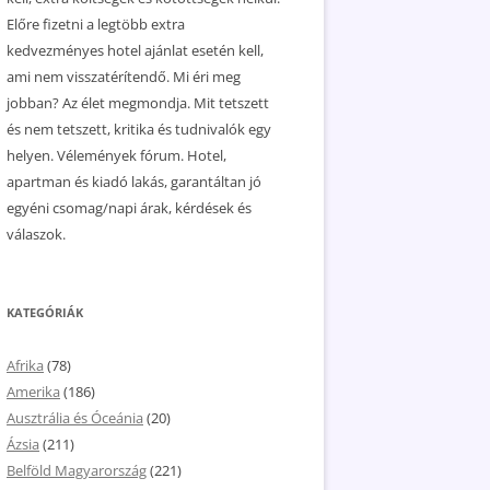
Előre fizetni a legtöbb extra
kedvezményes hotel ajánlat esetén kell,
ami nem visszatérítendő. Mi éri meg
jobban? Az élet megmondja. Mit tetszett
és nem tetszett, kritika és tudnivalók egy
helyen. Vélemények fórum. Hotel,
apartman és kiadó lakás, garantáltan jó
egyéni csomag/napi árak, kérdések és
válaszok.
KATEGÓRIÁK
Afrika
(78)
Amerika
(186)
Ausztrália és Óceánia
(20)
Ázsia
(211)
Belföld Magyarország
(221)