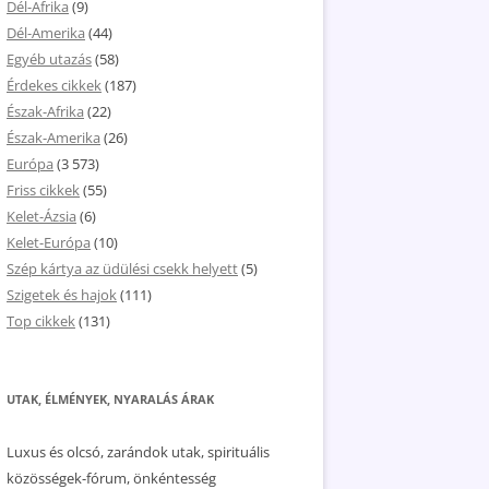
Dél-Afrika
(9)
Dél-Amerika
(44)
Egyéb utazás
(58)
Érdekes cikkek
(187)
Észak-Afrika
(22)
Észak-Amerika
(26)
Európa
(3 573)
Friss cikkek
(55)
Kelet-Ázsia
(6)
Kelet-Európa
(10)
Szép kártya az üdülési csekk helyett
(5)
Szigetek és hajok
(111)
Top cikkek
(131)
UTAK, ÉLMÉNYEK, NYARALÁS ÁRAK
Luxus és olcsó, zarándok utak, spirituális
közösségek-fórum, önkéntesség