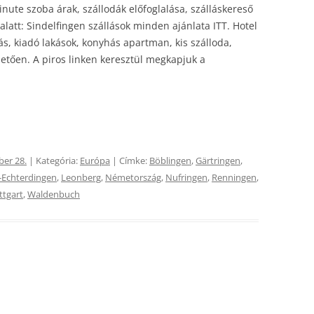
nute szoba árak, szállodák előfoglalása, szálláskereső
latt: Sindelfingen szállások minden ajánlata ITT. Hotel
, kiadó lakások, konyhás apartman, kis szálloda,
hetően. A piros linken keresztül megkapjuk a
ber 28.
| Kategória:
Európa
| Címke:
Böblingen
,
Gärtringen
,
-Echterdingen
,
Leonberg
,
Németország
,
Nufringen
,
Renningen
,
ttgart
,
Waldenbuch