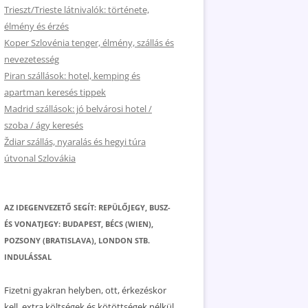
Trieszt/Trieste látnivalók: története,
élmény és érzés
Koper Szlovénia tenger, élmény, szállás és
nevezetesség
Piran szállások: hotel, kemping és
apartman keresés tippek
Madrid szállások: jó belvárosi hotel /
szoba / ágy keresés
Ždiar szállás, nyaralás és hegyi túra
útvonal Szlovákia
AZ IDEGENVEZETŐ SEGÍT: REPÜLŐJEGY, BUSZ-
ÉS VONATJEGY: BUDAPEST, BÉCS (WIEN),
POZSONY (BRATISLAVA), LONDON STB.
INDULÁSSAL
Fizetni gyakran helyben, ott, érkezéskor
kell, extra költségek és kötöttségek nélkül.