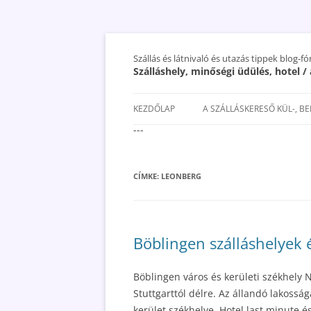
Szállás és látnivaló és utazás tippek blog-f
Szálláshely, minőségi üdülés, hotel 
KEZDŐLAP
A SZÁLLÁSKERESŐ KÜL-, B
---
SAN MARINO SZÁLLÁSOK ÉS
UTAZÁS OLCSÓBBAN 2018
CÍMKE:
LEONBERG
Böblingen szálláshelyek 
Böblingen város és kerületi székhel
Stuttgarttól délre. Az állandó lakossá
kerület székhelye. Hotel last minute és