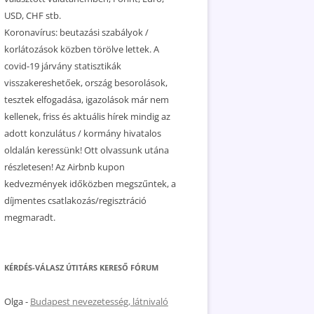
USD, CHF stb.
Koronavírus: beutazási szabályok /
korlátozások közben törölve lettek. A
covid-19 járvány statisztikák
visszakereshetőek, ország besorolások,
tesztek elfogadása, igazolások már nem
kellenek, friss és aktuális hírek mindig az
adott konzulátus / kormány hivatalos
oldalán keressünk! Ott olvassunk utána
részletesen! Az Airbnb kupon
kedvezmények időközben megszűntek, a
díjmentes csatlakozás/regisztráció
megmaradt.
KÉRDÉS-VÁLASZ ÚTITÁRS KERESŐ FÓRUM
Olga
-
Budapest nevezetesség, látnivaló