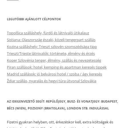
LEGUTÓBBI AJÁNLOTT CÉLPONTOK
Topolšica szálláshely, fürdő és látnivaló útikalauz
Sistiana: Olaszország északi, közeli tengerpart szállás
Kozina szálláshely: Trieszt szlovén szomszédsága tipp
Trieszt/Trieste látnivalók: története, élmény és érzés
Koper Szlovénia tenger, élmény, szállás és nevezetesség
Piran szállások: hotel, kemping és apartman keresés tippek
Madrid szállások: jó belvárosi hotel / szoba / ágy keresés
Ždiar szállás, nyaralás és hegyi túra útvonal Szlovákia
AZ IDEGENVEZETŐ SEGÍT: REPÜLŐJEGY, BUSZ- ÉS VONATJEGY: BUDAPEST,
BÉCS (WIEN), POZSONY (BRATISLAVA), LONDON STB. INDULÁSSAL
Fizetni gyakran helyben, ott, érkezéskor kell, extra költségek és