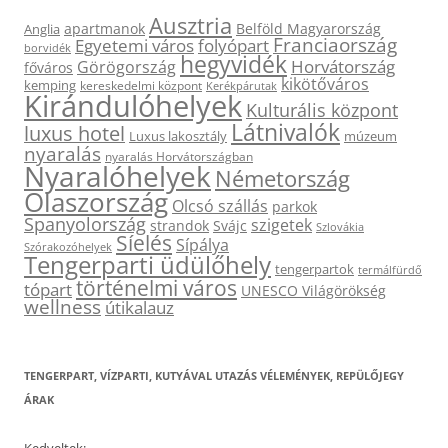
Ausztria
apartmanok
Belföld Magyarország
Anglia
Franciaország
Egyetemi város
folyópart
borvidék
hegyvidék
Horvátország
Görögország
főváros
kikötőváros
kemping
kereskedelmi központ
Kerékpárutak
Kirándulóhelyek
Kulturális központ
Látnivalók
luxus hotel
Luxus lakosztály
múzeum
nyaralás
nyaralás Horvátországban
Nyaralóhelyek
Németország
Olaszország
Olcsó szállás
parkok
Spanyolország
szigetek
strandok
Svájc
Szlovákia
Síelés
Sípálya
Szórakozóhelyek
Tengerparti üdülőhely
tengerpartok
termálfürdő
történelmi város
tópart
UNESCO Világörökség
wellness
útikalauz
TENGERPART, VÍZPARTI, KUTYÁVAL UTAZÁS VÉLEMÉNYEK, REPÜLŐJEGY
ÁRAK