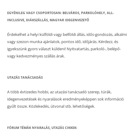
EGYÉNILEG VAGY CSOPORTOSAN: BELVÁROS, PARKOLÓHELY, ALL-
INCLUSIVE, DIÁKSZÁLLÁS, MAGYAR IDEGENVEZETŐ
Érdekelhet a helyi külföldi vagy belföldi állás, idős-gondozás, alkalmi
vagy szezon munka ajánlatok, pontos idő, időjárás. Kérdezz, és
igyekszünk gyors választ küldeni! Nyitvatartás, parkoló-, belépő-
vagy kedvezményes szállás árak.
UTAZÁS TANÁCSADÁS
A több évtizedes hobbi, az utazási tanácsadó szerep, túrák,
idegenvezetések és nyaralások eredményeképpen sok információ
gyűlt össze. Közlekedés, útvonal stb. lehetőségek.
FÓRUM TÉMÁK NYARALÁS, UTAZÁS CIKKEK: