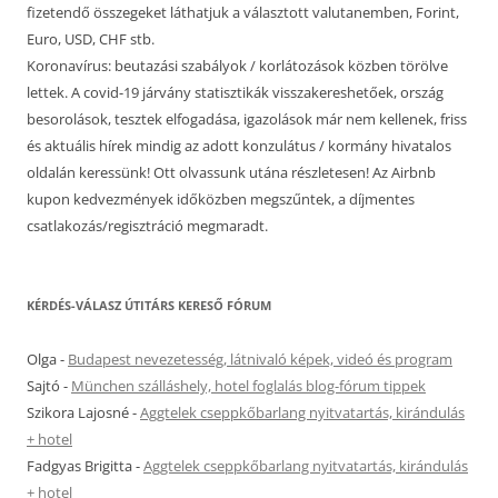
fizetendő összegeket láthatjuk a választott valutanemben, Forint,
Euro, USD, CHF stb.
Koronavírus: beutazási szabályok / korlátozások közben törölve
lettek. A covid-19 járvány statisztikák visszakereshetőek, ország
besorolások, tesztek elfogadása, igazolások már nem kellenek, friss
és aktuális hírek mindig az adott konzulátus / kormány hivatalos
oldalán keressünk! Ott olvassunk utána részletesen! Az Airbnb
kupon kedvezmények időközben megszűntek, a díjmentes
csatlakozás/regisztráció megmaradt.
KÉRDÉS-VÁLASZ ÚTITÁRS KERESŐ FÓRUM
Olga
-
Budapest nevezetesség, látnivaló képek, videó és program
Sajtó
-
München szálláshely, hotel foglalás blog-fórum tippek
Szikora Lajosné
-
Aggtelek cseppkőbarlang nyitvatartás, kirándulás
+ hotel
Fadgyas Brigitta
-
Aggtelek cseppkőbarlang nyitvatartás, kirándulás
+ hotel