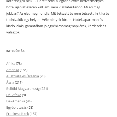
kötöttségek nélkül. Előre fizetni a legtöbb extra kedvezményes
hotel ajánlat esetén kell, ami nem visszatérítendő. Mi éri meg
jobban? Az élet megmondja. Mit tetszett és nem tetszett, kritika és
tudnivalók egy helyen. Vélemények fórum. Hotel, apartman és
kiadó lakás, garantáltan jó egyéni csomag/napi árak, kérdések és
válaszok.
KATEGÓRIÁK
Afrika
(78)
Amerika
(186)
Ausztrália és Óceánia
(20)
Ázsia
(211)
Belföld Magyarország
(221)
Dél-Afrika
(9)
Dél-Amerika
(44)
Egyéb utazás
(58)
Érdekes cikkek
(187)