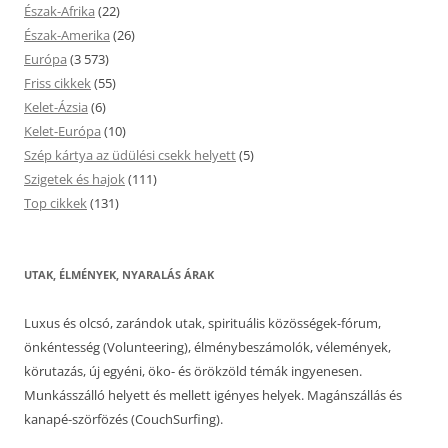
Észak-Afrika
(22)
Észak-Amerika
(26)
Európa
(3 573)
Friss cikkek
(55)
Kelet-Ázsia
(6)
Kelet-Európa
(10)
Szép kártya az üdülési csekk helyett
(5)
Szigetek és hajok
(111)
Top cikkek
(131)
UTAK, ÉLMÉNYEK, NYARALÁS ÁRAK
Luxus és olcsó, zarándok utak, spirituális közösségek-fórum,
önkéntesség (Volunteering), élménybeszámolók, vélemények,
körutazás, új egyéni, öko- és örökzöld témák ingyenesen.
Munkásszálló helyett és mellett igényes helyek. Magánszállás és
kanapé-szörfözés (CouchSurfing).