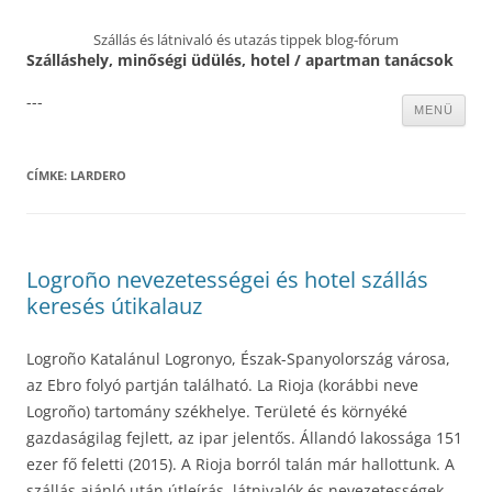
Szállás és látnivaló és utazás tippek blog-fórum
Szálláshely, minőségi üdülés, hotel / apartman tanácsok
---
Kilépés
MENÜ
a
tartalomba
CÍMKE:
LARDERO
Logroño nevezetességei és hotel szállás
keresés útikalauz
Logroño Katalánul Logronyo, Észak-Spanyolország városa,
az Ebro folyó partján található. La Rioja (korábbi neve
Logroño) tartomány székhelye. Területé és környéké
gazdaságilag fejlett, az ipar jelentős. Állandó lakossága 151
ezer fő feletti (2015). A Rioja borról talán már hallottunk. A
szállás ajánló után útleírás, látnivalók és nevezetességek,