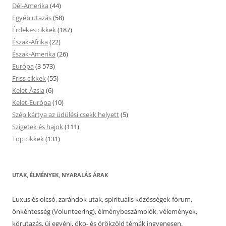
Dél-Amerika
(44)
Egyéb utazás
(58)
Érdekes cikkek
(187)
Észak-Afrika
(22)
Észak-Amerika
(26)
Európa
(3 573)
Friss cikkek
(55)
Kelet-Ázsia
(6)
Kelet-Európa
(10)
Szép kártya az üdülési csekk helyett
(5)
Szigetek és hajok
(111)
Top cikkek
(131)
UTAK, ÉLMÉNYEK, NYARALÁS ÁRAK
Luxus és olcsó, zarándok utak, spirituális közösségek-fórum,
önkéntesség (Volunteering), élménybeszámolók, vélemények,
körutazás, új egyéni, öko- és örökzöld témák ingyenesen.