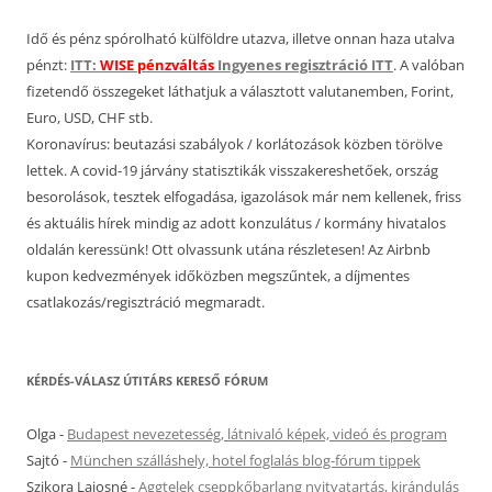
Idő és pénz spórolható külföldre utazva, illetve onnan haza utalva
pénzt:
ITT:
WISE pénzváltás
Ingyenes regisztráció ITT
. A valóban
fizetendő összegeket láthatjuk a választott valutanemben, Forint,
Euro, USD, CHF stb.
Koronavírus: beutazási szabályok / korlátozások közben törölve
lettek. A covid-19 járvány statisztikák visszakereshetőek, ország
besorolások, tesztek elfogadása, igazolások már nem kellenek, friss
és aktuális hírek mindig az adott konzulátus / kormány hivatalos
oldalán keressünk! Ott olvassunk utána részletesen! Az Airbnb
kupon kedvezmények időközben megszűntek, a díjmentes
csatlakozás/regisztráció megmaradt.
KÉRDÉS-VÁLASZ ÚTITÁRS KERESŐ FÓRUM
Olga
-
Budapest nevezetesség, látnivaló képek, videó és program
Sajtó
-
München szálláshely, hotel foglalás blog-fórum tippek
Szikora Lajosné
-
Aggtelek cseppkőbarlang nyitvatartás, kirándulás