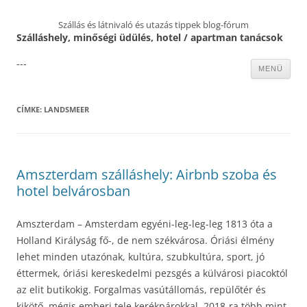
Szállás és látnivaló és utazás tippek blog-fórum
Szálláshely, minőségi üdülés, hotel / apartman tanácsok
---
Kilépés
MENÜ
a
tartalomba
CÍMKE:
LANDSMEER
Amszterdam szálláshely: Airbnb szoba és
hotel belvárosban
Amszterdam – Amsterdam egyéni-leg-leg-leg 1813 óta a
Holland Királyság fő-, de nem székvárosa. Óriási élmény
lehet minden utazónak, kultúra, szubkultúra, sport, jó
éttermek, óriási kereskedelmi pezsgés a külvárosi piacoktól
az elit butikokig. Forgalmas vasútállomás, repülőtér és
kikötő, mégis emberi tele kerékpárokkal. 2018-ra több mint