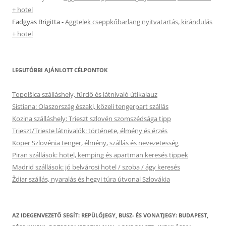
+ hotel
Fadgyas Brigitta
-
Aggtelek cseppkőbarlang nyitvatartás, kirándulás
+ hotel
LEGUTÓBBI AJÁNLOTT CÉLPONTOK
Topolšica szálláshely, fürdő és látnivaló útikalauz
Sistiana: Olaszország északi, közeli tengerpart szállás
Kozina szálláshely: Trieszt szlovén szomszédsága tipp
Trieszt/Trieste látnivalók: története, élmény és érzés
Koper Szlovénia tenger, élmény, szállás és nevezetesség
Piran szállások: hotel, kemping és apartman keresés tippek
Madrid szállások: jó belvárosi hotel / szoba / ágy keresés
Ždiar szállás, nyaralás és hegyi túra útvonal Szlovákia
AZ IDEGENVEZETŐ SEGÍT: REPÜLŐJEGY, BUSZ- ÉS VONATJEGY: BUDAPEST,