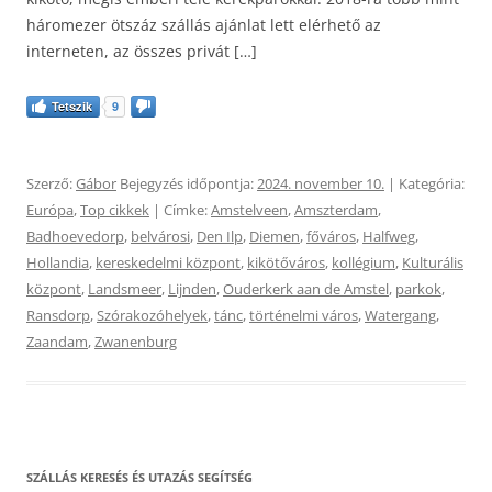
háromezer ötszáz szállás ajánlat lett elérhető az
interneten, az összes privát […]
Tetszik
9
Szerző:
Gábor
Bejegyzés időpontja:
2024. november 10.
| Kategória:
Európa
,
Top cikkek
| Címke:
Amstelveen
,
Amszterdam
,
Badhoevedorp
,
belvárosi
,
Den Ilp
,
Diemen
,
főváros
,
Halfweg
,
Hollandia
,
kereskedelmi központ
,
kikötőváros
,
kollégium
,
Kulturális
központ
,
Landsmeer
,
Lijnden
,
Ouderkerk aan de Amstel
,
parkok
,
Ransdorp
,
Szórakozóhelyek
,
tánc
,
történelmi város
,
Watergang
,
Zaandam
,
Zwanenburg
SZÁLLÁS KERESÉS ÉS UTAZÁS SEGÍTSÉG