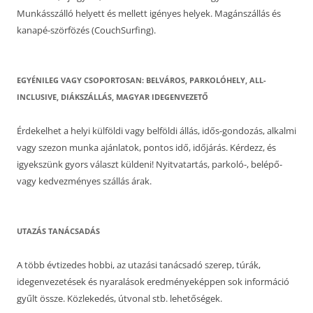
Munkásszálló helyett és mellett igényes helyek. Magánszállás és
kanapé-szörfözés (CouchSurfing).
EGYÉNILEG VAGY CSOPORTOSAN: BELVÁROS, PARKOLÓHELY, ALL-
INCLUSIVE, DIÁKSZÁLLÁS, MAGYAR IDEGENVEZETŐ
Érdekelhet a helyi külföldi vagy belföldi állás, idős-gondozás, alkalmi
vagy szezon munka ajánlatok, pontos idő, időjárás. Kérdezz, és
igyekszünk gyors választ küldeni! Nyitvatartás, parkoló-, belépő-
vagy kedvezményes szállás árak.
UTAZÁS TANÁCSADÁS
A több évtizedes hobbi, az utazási tanácsadó szerep, túrák,
idegenvezetések és nyaralások eredményeképpen sok információ
gyűlt össze. Közlekedés, útvonal stb. lehetőségek.