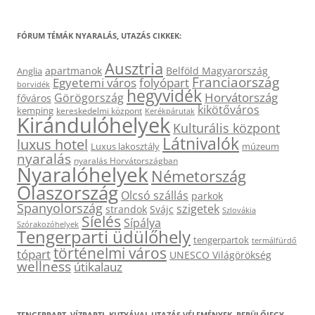
FÓRUM TÉMÁK NYARALÁS, UTAZÁS CIKKEK:
Ausztria
apartmanok
Belföld Magyarország
Anglia
Franciaország
Egyetemi város
folyópart
borvidék
hegyvidék
Horvátország
Görögország
főváros
kikötőváros
kemping
kereskedelmi központ
Kerékpárutak
Kirándulóhelyek
Kulturális központ
Látnivalók
luxus hotel
Luxus lakosztály
múzeum
nyaralás
nyaralás Horvátországban
Nyaralóhelyek
Németország
Olaszország
Olcsó szállás
parkok
Spanyolország
szigetek
strandok
Svájc
Szlovákia
Síelés
Sípálya
Szórakozóhelyek
Tengerparti üdülőhely
tengerpartok
termálfürdő
történelmi város
tópart
UNESCO Világörökség
wellness
útikalauz
TENGERPART, VÍZPARTI, KUTYÁVAL UTAZÁS VÉLEMÉNYEK, REPÜLŐJEGY