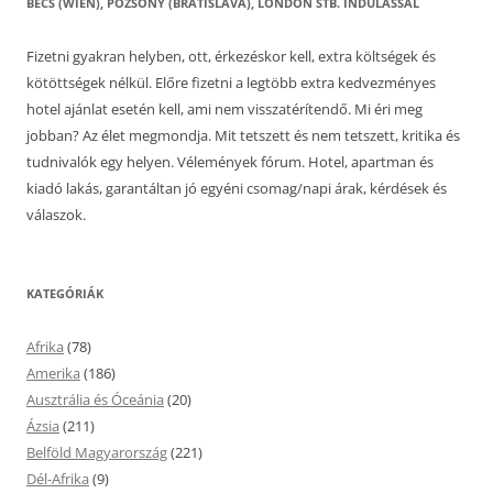
BÉCS (WIEN), POZSONY (BRATISLAVA), LONDON STB. INDULÁSSAL
Fizetni gyakran helyben, ott, érkezéskor kell, extra költségek és
kötöttségek nélkül. Előre fizetni a legtöbb extra kedvezményes
hotel ajánlat esetén kell, ami nem visszatérítendő. Mi éri meg
jobban? Az élet megmondja. Mit tetszett és nem tetszett, kritika és
tudnivalók egy helyen. Vélemények fórum. Hotel, apartman és
kiadó lakás, garantáltan jó egyéni csomag/napi árak, kérdések és
válaszok.
KATEGÓRIÁK
Afrika
(78)
Amerika
(186)
Ausztrália és Óceánia
(20)
Ázsia
(211)
Belföld Magyarország
(221)
Dél-Afrika
(9)