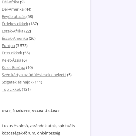
Dél-Afrika
(9)
Dél-Amerika
(44)
Egyéb utazás
(58)
Érdekes cikkek
(187)
Észak-Afrika
(22)
Észak-Amerika
(26)
Európa
(3 573)
Friss cikkek
(55)
Kelet-Ázsia
(6)
Kelet-Európa
(10)
Szép kártya az üdülési csekk helyett
(5)
Szigetek és hajok
(111)
Top cikkek
(131)
UTAK, ÉLMÉNYEK, NYARALÁS ÁRAK
Luxus és olcsó, zarándok utak, spirituális
közösségek-fórum, önkéntesség