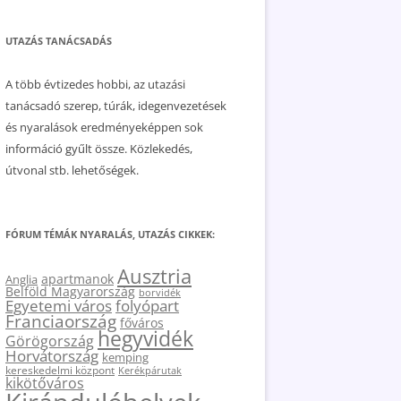
UTAZÁS TANÁCSADÁS
A több évtizedes hobbi, az utazási
tanácsadó szerep, túrák, idegenvezetések
és nyaralások eredményeképpen sok
információ gyűlt össze. Közlekedés,
útvonal stb. lehetőségek.
FÓRUM TÉMÁK NYARALÁS, UTAZÁS CIKKEK:
Ausztria
apartmanok
Anglia
Belföld Magyarország
borvidék
Egyetemi város
folyópart
Franciaország
főváros
hegyvidék
Görögország
Horvátország
kemping
kereskedelmi központ
Kerékpárutak
kikötőváros