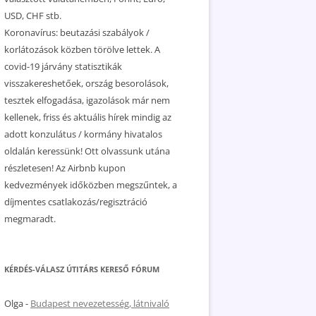
USD, CHF stb.
Koronavírus: beutazási szabályok /
korlátozások közben törölve lettek. A
covid-19 járvány statisztikák
visszakereshetőek, ország besorolások,
tesztek elfogadása, igazolások már nem
kellenek, friss és aktuális hírek mindig az
adott konzulátus / kormány hivatalos
oldalán keressünk! Ott olvassunk utána
részletesen! Az Airbnb kupon
kedvezmények időközben megszűntek, a
díjmentes csatlakozás/regisztráció
megmaradt.
KÉRDÉS-VÁLASZ ÚTITÁRS KERESŐ FÓRUM
Olga
-
Budapest nevezetesség, látnivaló