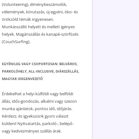
(Volunteering), élménybeszámolók,
vélemények, körutazás, új egyéni, öko- és
örökzöld témák ingyenesen.
Munkásszálló helyett és mellett igényes
helyek. Magánszállás és kanapé-szörfözés
(CouchSurfing).
EGYÉNILEG VAGY CSOPORTOSAN: BELVÁROS,
PARKOLÓHELY, ALL-INCLUSIVE, DIÁKSZÁLLÁS,
MAGYAR IDEGENVEZETŐ
Érdekelhet a helyi külföldi vagy belföldi
állás, idős-gondozás, alkalmi vagy szezon
munka ajánlatok, pontos idő, időjárás.
Kérdezz, és igyekszünk gyors választ
küldeni! Nyitvatartás, parkoló-, belépő-
vagy kedvezményes szállás árak.