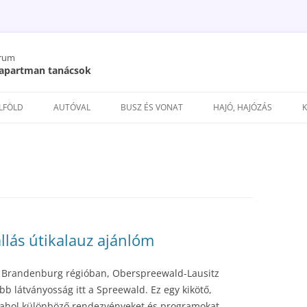
órum
/ apartman tanácsok
Kilépés
a
ELFÖLD
AUTÓVAL
BUSZ ÉS VONAT
HAJÓ, HAJÓZÁS
tartalomba
llás útikalauz ajánlóm
 Brandenburg régióban, Oberspreewald-Lausitz
b látványosság itt a Spreewald. Ez egy kikötő,
 ahol különböző rendezvényeket és programokat