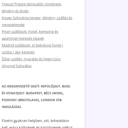
Trieszt/Trieste látnivalók: története,
élmény és érzés
Koper Szlovénia tenger, élmény, szállás és
nevezetesség
Piran szállások: hotel, kemping és
apartman keresés tippek
Madrid szállások: jó belvárosi hotel /
szoba / ágy keresés
Ždiar szállás, nyaralás és hegyi túra
útvonal Szlovákia
AZ IDEGENVEZETŐ SEGÍT: REPÜLŐJEGY, BUSZ-
ÉS VONATJEGY: BUDAPEST, BÉCS (WIEN),
POZSONY (BRATISLAVA), LONDON STB.
INDULÁSSAL
Fizetni gyakran helyben, ott, érkezéskor
kell, extra költségek és kötöttségek nélkül.