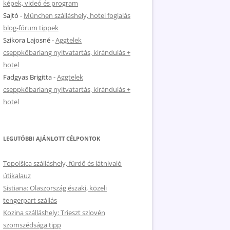
képek, videó és program
Sajtó
-
München szálláshely, hotel foglalás
blog-fórum tippek
Szikora Lajosné
-
Aggtelek
cseppkőbarlang nyitvatartás, kirándulás +
hotel
Fadgyas Brigitta
-
Aggtelek
cseppkőbarlang nyitvatartás, kirándulás +
hotel
LEGUTÓBBI AJÁNLOTT CÉLPONTOK
Topolšica szálláshely, fürdő és látnivaló
útikalauz
Sistiana: Olaszország északi, közeli
tengerpart szállás
Kozina szálláshely: Trieszt szlovén
szomszédsága tipp