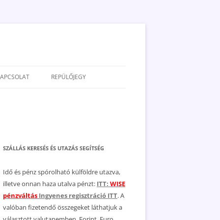
KAPCSOLAT
REPÜLŐJEGY
ADATVÉDELEM
JOGNYILATKOZAT
MÉDIAAJÁNLAT
SZÁLLÁS KERESÉS ÉS UTAZÁS SEGÍTSÉG
Idő és pénz spórolható külföldre utazva,
illetve onnan haza utalva pénzt:
ITT:
WISE
pénzváltás
Ingyenes regisztráció ITT
. A
valóban fizetendő összegeket láthatjuk a
választott valutanemben, Forint, Euro,