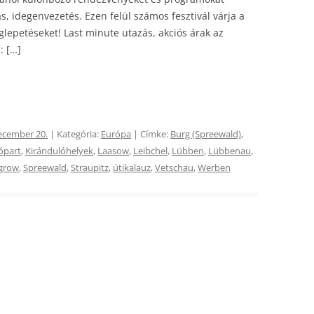
s, idegenvezetés. Ezen felül számos fesztivál várja a
glepetéseket! Last minute utazás, akciós árak az
: […]
ecember 20.
| Kategória:
Európa
| Címke:
Burg (Spreewald)
,
ópart
,
Kirándulóhelyek
,
Laasow
,
Leibchel
,
Lübben
,
Lübbenau
,
grow
,
Spreewald
,
Straupitz
,
útikalauz
,
Vetschau
,
Werben