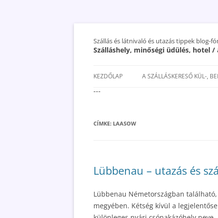
Szállás és látnivaló és utazás tippek blog-f
Szálláshely, minőségi üdülés, hotel 
KEZDŐLAP
A SZÁLLÁSKERESŐ KÜL-, B
---
SAN MARINO SZÁLLÁSOK ÉS
UTAZÁS OLCSÓBBAN 2018
CÍMKE:
LAASOW
Lübbenau – utazás és szá
Lübbenau Németországban található,
megyében. Kétség kívül a legjelentőseb
különleges nyári csónakázóhely neve,