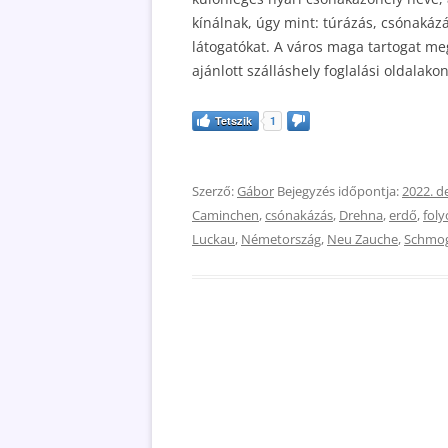
kínálnak, úgy mint: túrázás, csónakázá
látogatókat. A város maga tartogat me
ajánlott szálláshely foglalási oldalakon
Tetszik
1
Szerző:
Gábor
Bejegyzés időpontja:
2022. d
Caminchen
,
csónakázás
,
Drehna
,
erdő
,
foly
Luckau
,
Németország
,
Neu Zauche
,
Schmo