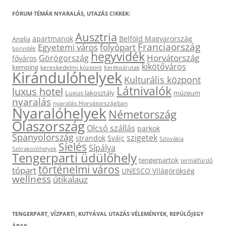
FÓRUM TÉMÁK NYARALÁS, UTAZÁS CIKKEK:
Ausztria
apartmanok
Belföld Magyarország
Anglia
Franciaország
Egyetemi város
folyópart
borvidék
hegyvidék
Horvátország
Görögország
főváros
kikötőváros
kemping
kereskedelmi központ
Kerékpárutak
Kirándulóhelyek
Kulturális központ
Látnivalók
luxus hotel
Luxus lakosztály
múzeum
nyaralás
nyaralás Horvátországban
Nyaralóhelyek
Németország
Olaszország
Olcsó szállás
parkok
Spanyolország
szigetek
strandok
Svájc
Szlovákia
Síelés
Sípálya
Szórakozóhelyek
Tengerparti üdülőhely
tengerpartok
termálfürdő
történelmi város
tópart
UNESCO Világörökség
wellness
útikalauz
TENGERPART, VÍZPARTI, KUTYÁVAL UTAZÁS VÉLEMÉNYEK, REPÜLŐJEGY
ÁRAK