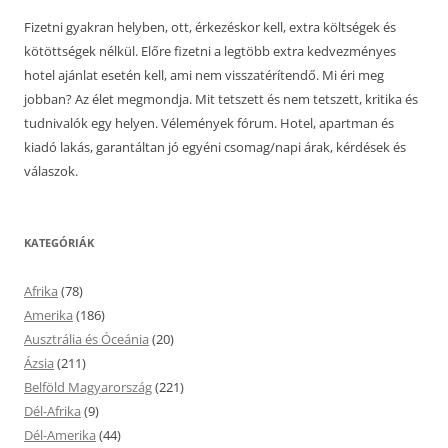
Fizetni gyakran helyben, ott, érkezéskor kell, extra költségek és
kötöttségek nélkül. Előre fizetni a legtöbb extra kedvezményes
hotel ajánlat esetén kell, ami nem visszatérítendő. Mi éri meg
jobban? Az élet megmondja. Mit tetszett és nem tetszett, kritika és
tudnivalók egy helyen. Vélemények fórum. Hotel, apartman és
kiadó lakás, garantáltan jó egyéni csomag/napi árak, kérdések és
válaszok.
KATEGÓRIÁK
Afrika
(78)
Amerika
(186)
Ausztrália és Óceánia
(20)
Ázsia
(211)
Belföld Magyarország
(221)
Dél-Afrika
(9)
Dél-Amerika
(44)