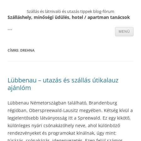
Szállás és látnivaló és utazás tippek blog-fórum
Szálláshely, minőségi üdülés, hotel / apartman tanácsok
---
Kilépés
MENÜ
a
tartalomba
CÍMKE:
DREHNA
Lübbenau – utazás és szállás útikalauz
ajánlóm
Lübbenau Németországban található, Brandenburg
régióban, Oberspreewald-Lausitz megyében. Kétség kívül a
legjelentősebb látványosság itt a Spreewald. Ez egy kikötő,
különleges nyári csónakázóhely neve, ahol különböző
rendezvényeket és programokat kínálnak, úgy mint:
túrázás, csónakázás, idegenvezetés. Ezen felül számos