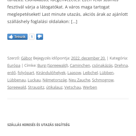
fesztivál várja a látogatókat. A város maga tartogat
meglepetéseket! Last minute utazás, akciós árak az ajánlott
szálláshely foglalási oldalakon: […]
Tetszik
1
Szerző:
Gábor
Bejegyzés időpontja:
2022. december 20.
| Kategória:
Európa
| Címke:
Burg (Spreewald)
,
Caminchen
,
csónakázás
,
Drehna
,
erdő
,
folyópart
,
Kirándulóhelyek
,
Laasow
,
Leibchel
,
Lübben
,
Lübbenau
,
Luckau
,
Németország
,
Neu Zauche
,
Schmogrow
,
Spreewald
,
Straupitz
,
útikalauz
,
Vetschau
,
Werben
SZÁLLÁS KERESÉS ÉS UTAZÁS SEGÍTSÉG