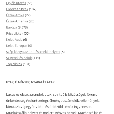
Egyéb utazás
(58)
Érdekes cikkek
(187)
Észak-Afrika
(22)
Észak-Amerika
(26)
Európa
(3 573)
Friss cikkek
(55)
Kelet-Ázsia
(6)
Kelet-Európa
(10)
Szép kártya az üdülési csekk helyett
(5)
Szigetek és hajok
(111)
Top cikkek
(131)
UTAK, ÉLMÉNYEK, NYARALÁS ÁRAK
Luxus és olcsó, zarándok utak, spirituális közösségek-fórum,
önkéntesség (Volunteering), élménybeszámolók, vélemények,
körutazás, új egyéni, öko- és örökzöld témák ingyenesen.
Munkásszálló helyett és mellett igényes helyek. Magánszállás és