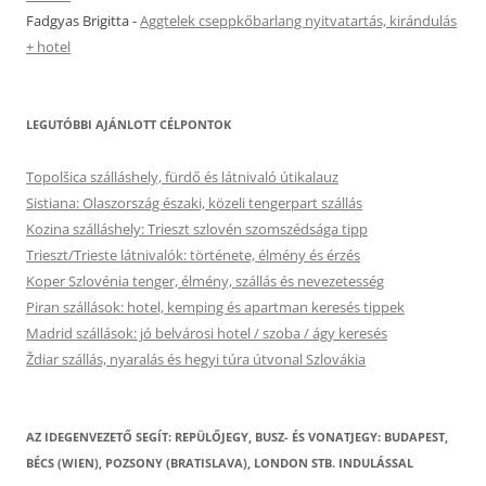
Fadgyas Brigitta
-
Aggtelek cseppkőbarlang nyitvatartás, kirándulás
+ hotel
LEGUTÓBBI AJÁNLOTT CÉLPONTOK
Topolšica szálláshely, fürdő és látnivaló útikalauz
Sistiana: Olaszország északi, közeli tengerpart szállás
Kozina szálláshely: Trieszt szlovén szomszédsága tipp
Trieszt/Trieste látnivalók: története, élmény és érzés
Koper Szlovénia tenger, élmény, szállás és nevezetesség
Piran szállások: hotel, kemping és apartman keresés tippek
Madrid szállások: jó belvárosi hotel / szoba / ágy keresés
Ždiar szállás, nyaralás és hegyi túra útvonal Szlovákia
AZ IDEGENVEZETŐ SEGÍT: REPÜLŐJEGY, BUSZ- ÉS VONATJEGY: BUDAPEST,
BÉCS (WIEN), POZSONY (BRATISLAVA), LONDON STB. INDULÁSSAL