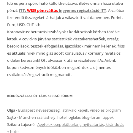
Idő és pénz spórolható külföldre utazva, illetve onnan haza utalva
pénzt:
ITT:
WISE pénzváltás
Ingyenes regisztráció ITT
. A valóban
fizetendő összegeket láthatjuk a választott valutanemben, Forint,
Euro, USD, CHF stb.
Koronavírus: beutazási szabályok / korlátozások közben törölve
lettek. A covid-19 járvány statisztikák visszakereshetőek, ország
besorolások, tesztek elfogadása, igazolások már nem kellenek, friss
és aktuális hírek mindig az adott konzulátus / kormány hivatalos
oldalán keressünk! Ott olvassunk utána részletesen! Az Airbnb
kupon kedvezmények időközben megszűntek, a díjmentes
csatlakozás/regisztráció megmaradt.
KÉRDÉS-VÁLASZ ÚTITÁRS KERESŐ FÓRUM
Olga
-
Budapest nevezetesség, látnivaló képek, videó és program
Sajtó
-
München szálláshely, hotel foglalás blog-fórum tippek
Szikora Lajosné
-
Aggtelek cseppkőbarlang nyitvatartás, kirándulás
+ hotel