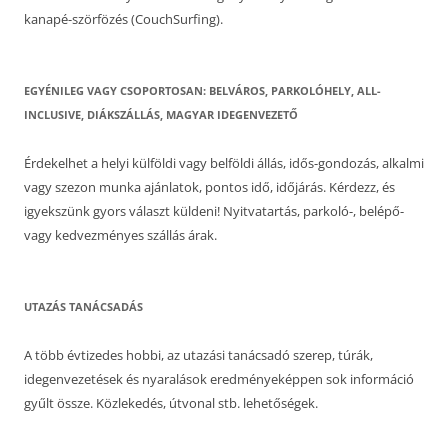
kanapé-szörfözés (CouchSurfing).
EGYÉNILEG VAGY CSOPORTOSAN: BELVÁROS, PARKOLÓHELY, ALL-
INCLUSIVE, DIÁKSZÁLLÁS, MAGYAR IDEGENVEZETŐ
Érdekelhet a helyi külföldi vagy belföldi állás, idős-gondozás, alkalmi
vagy szezon munka ajánlatok, pontos idő, időjárás. Kérdezz, és
igyekszünk gyors választ küldeni! Nyitvatartás, parkoló-, belépő-
vagy kedvezményes szállás árak.
UTAZÁS TANÁCSADÁS
A több évtizedes hobbi, az utazási tanácsadó szerep, túrák,
idegenvezetések és nyaralások eredményeképpen sok információ
gyűlt össze. Közlekedés, útvonal stb. lehetőségek.