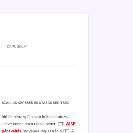
KAPCSOLAT
ADATVÉDELEM
JOGNYILATKOZAT
MÉDIAAJÁNLAT
SZÁLLÁS KERESÉS ÉS UTAZÁS SEGÍTSÉG
Idő és pénz spórolható külföldre utazva,
illetve onnan haza utalva pénzt:
ITT:
WISE
pénzváltás
Ingyenes regisztráció ITT
. A