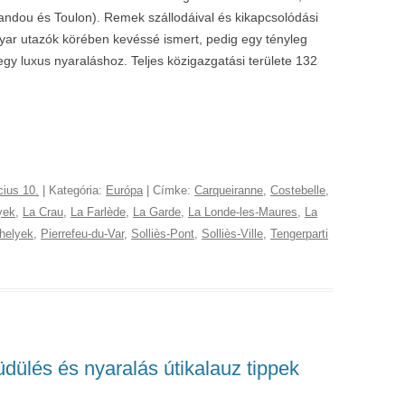
vandou és Toulon). Remek szállodáival és kikapcsolódási
yar utazók körében kevéssé ismert, pedig egy tényleg
egy luxus nyaraláshoz. Teljes közigazgatási területe 132
cius 10.
| Kategória:
Európa
| Címke:
Carqueiranne
,
Costebelle
,
yek
,
La Crau
,
La Farlède
,
La Garde
,
La Londe-les-Maures
,
La
helyek
,
Pierrefeu-du-Var
,
Solliès-Pont
,
Solliès-Ville
,
Tengerparti
üdülés és nyaralás útikalauz tippek