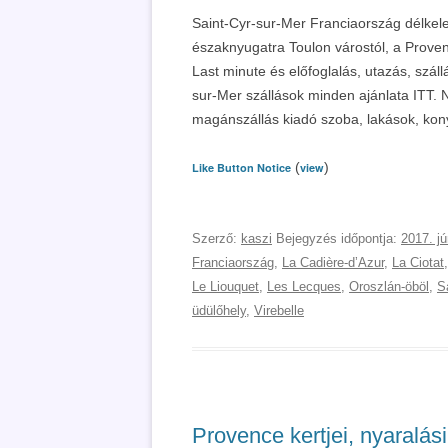
Saint-Cyr-sur-Mer Franciaország délkelet
északnyugatra Toulon várostól, a Proven
Last minute és előfoglalás, utazás, szál
sur-Mer szállások minden ajánlata ITT. 
magánszállás kiadó szoba, lakások, kon
(
)
Like Button Notice
view
Szerző:
kaszi
Bejegyzés időpontja:
2017. jú
Franciaország
,
La Cadière-dʼAzur
,
La Ciotat
Le Liouquet
,
Les Lecques
,
Oroszlán-öböl
,
S
üdülőhely
,
Virebelle
Provence kertjei, nyaralási