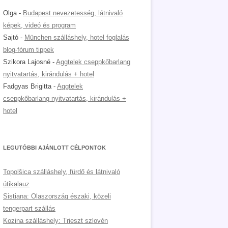
Olga
-
Budapest nevezetesség, látnivaló
képek, videó és program
Sajtó
-
München szálláshely, hotel foglalás
blog-fórum tippek
Szikora Lajosné
-
Aggtelek cseppkőbarlang
nyitvatartás, kirándulás + hotel
Fadgyas Brigitta
-
Aggtelek
cseppkőbarlang nyitvatartás, kirándulás +
hotel
LEGUTÓBBI AJÁNLOTT CÉLPONTOK
Topolšica szálláshely, fürdő és látnivaló
útikalauz
Sistiana: Olaszország északi, közeli
tengerpart szállás
Kozina szálláshely: Trieszt szlovén