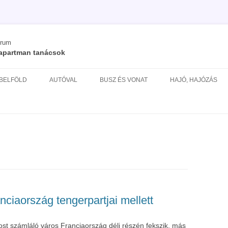
órum
/ apartman tanácsok
Kilépés
a
 BELFÖLD
AUTÓVAL
BUSZ ÉS VONAT
HAJÓ, HAJÓZÁS
tartalomba
ÉS
nciaország tengerpartjai mellett
st számláló város Franciaország déli részén fekszik, más