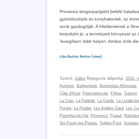
Provence tengerpartjaitól befelé haladva
gyümölcsösök és konyhakertek, az érinte
sorát gazdagítják. A hitetleneknek a Stre
kirándulni jó, a természeti környezet az
‘levegőben’ több helyen. Amikor örök éle
(
)
Like Button Notice
view
Szerző:
Gábor
Bejegyzés időpontja:
2016. m
Avignon
,
Barbentane
,
Bormesles-Mimosas
,
Côte d'Azur
,
Franciaország
,
Fréjus
,
Gassin
La Crau
,
La Farlède
,
La Garde
,
La Londe-le
Pontet
,
Le Pradet
,
Les Angles Gard
,
Les Ca
Pierrefeu-du-Var
,
Provence
,
Pujaut
,
Ramatue
Six-Fours-les-Plages
,
Solliès-Pont
,
Sorgues