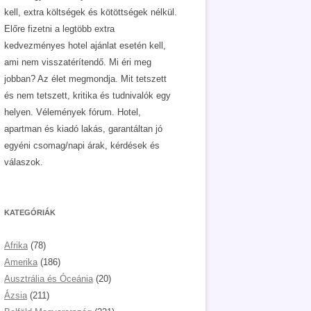
kell, extra költségek és kötöttségek nélkül.
Előre fizetni a legtöbb extra
kedvezményes hotel ajánlat esetén kell,
ami nem visszatérítendő. Mi éri meg
jobban? Az élet megmondja. Mit tetszett
és nem tetszett, kritika és tudnivalók egy
helyen. Vélemények fórum. Hotel,
apartman és kiadó lakás, garantáltan jó
egyéni csomag/napi árak, kérdések és
válaszok.
KATEGÓRIÁK
Afrika
(78)
Amerika
(186)
Ausztrália és Óceánia
(20)
Ázsia
(211)