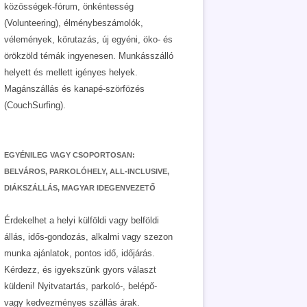
közösségek-fórum, önkéntesség
(Volunteering), élménybeszámolók,
vélemények, körutazás, új egyéni, öko- és
örökzöld témák ingyenesen. Munkásszálló
helyett és mellett igényes helyek.
Magánszállás és kanapé-szörfözés
(CouchSurfing).
EGYÉNILEG VAGY CSOPORTOSAN:
BELVÁROS, PARKOLÓHELY, ALL-INCLUSIVE,
DIÁKSZÁLLÁS, MAGYAR IDEGENVEZETŐ
Érdekelhet a helyi külföldi vagy belföldi
állás, idős-gondozás, alkalmi vagy szezon
munka ajánlatok, pontos idő, időjárás.
Kérdezz, és igyekszünk gyors választ
küldeni! Nyitvatartás, parkoló-, belépő-
vagy kedvezményes szállás árak.