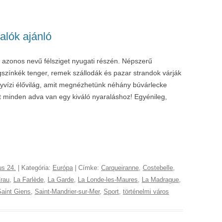
alók ajánló
 azonos nevű félsziget nyugati részén. Népszerű
 Égszínkék tenger, remek szállodák és pazar strandok várják
yvízi élővilág, amit megnézhetünk néhány búvárlecke
hát minden adva van egy kiváló nyaraláshoz! Egyénileg,
us 24.
| Kategória:
Európa
| Címke:
Carqueiranne
,
Costebelle
,
rau
,
La Farlède
,
La Garde
,
La Londe-les-Maures
,
La Madrague
,
Saint Giens
,
Saint-Mandrier-sur-Mer
,
Sport
,
történelmi város