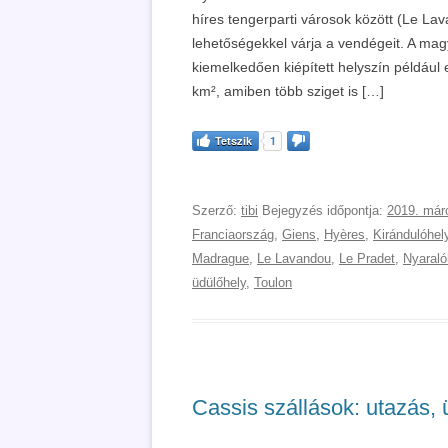
híres tengerparti városok között (Le La
lehetőségekkel várja a vendégeit. A mag
kiemelkedően kiépített helyszín például 
km², amiben több sziget is […]
Tetszik
1
Szerző:
tibi
Bejegyzés időpontja:
2019. már
Franciaország
,
Giens
,
Hyères
,
Kirándulóhel
Madrague
,
Le Lavandou
,
Le Pradet
,
Nyaraló
üdülőhely
,
Toulon
Cassis szállások: utazás, 