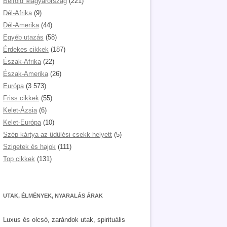
Belföld Magyarország
(221)
Dél-Afrika
(9)
Dél-Amerika
(44)
Egyéb utazás
(58)
Érdekes cikkek
(187)
Észak-Afrika
(22)
Észak-Amerika
(26)
Európa
(3 573)
Friss cikkek
(55)
Kelet-Ázsia
(6)
Kelet-Európa
(10)
Szép kártya az üdülési csekk helyett
(5)
Szigetek és hajok
(111)
Top cikkek
(131)
UTAK, ÉLMÉNYEK, NYARALÁS ÁRAK
Luxus és olcsó, zarándok utak, spirituális