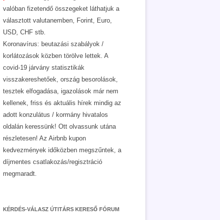
valóban fizetendő összegeket láthatjuk a
választott valutanemben, Forint, Euro,
USD, CHF stb.
Koronavírus: beutazási szabályok /
korlátozások közben törölve lettek. A
covid-19 járvány statisztikák
visszakereshetőek, ország besorolások,
tesztek elfogadása, igazolások már nem
kellenek, friss és aktuális hírek mindig az
adott konzulátus / kormány hivatalos
oldalán keressünk! Ott olvassunk utána
részletesen! Az Airbnb kupon
kedvezmények időközben megszűntek, a
díjmentes csatlakozás/regisztráció
megmaradt.
KÉRDÉS-VÁLASZ ÚTITÁRS KERESŐ FÓRUM