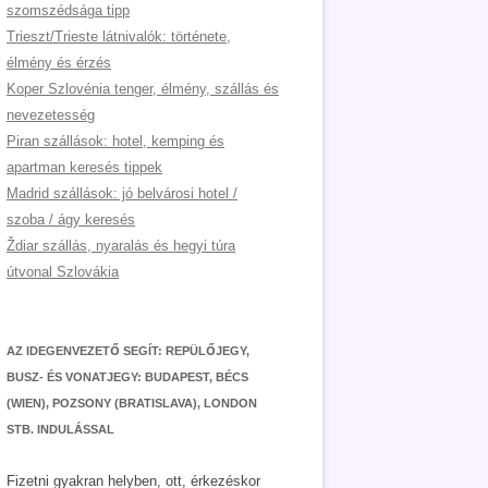
szomszédsága tipp
Trieszt/Trieste látnivalók: története,
élmény és érzés
Koper Szlovénia tenger, élmény, szállás és
nevezetesség
Piran szállások: hotel, kemping és
apartman keresés tippek
Madrid szállások: jó belvárosi hotel /
szoba / ágy keresés
Ždiar szállás, nyaralás és hegyi túra
útvonal Szlovákia
AZ IDEGENVEZETŐ SEGÍT: REPÜLŐJEGY,
BUSZ- ÉS VONATJEGY: BUDAPEST, BÉCS
(WIEN), POZSONY (BRATISLAVA), LONDON
STB. INDULÁSSAL
Fizetni gyakran helyben, ott, érkezéskor