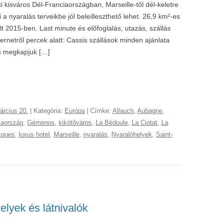
 kisváros Dél-Franciaországban, Marseille-től dél-keletre
nyaralás terveikbe jól beleilleszthető lehet. 26,9 km²-es
lt 2015-ben. Last minute és előfoglalás, utazás, szállás
ternetről percek alatt: Cassis szállások minden ajánlata
és megkapjuk […]
árcius 20.
| Kategória:
Európa
| Címke:
Allauch
,
Aubagne
,
iaország
,
Gémenos
,
kikötőváros
,
La Bédoule
,
La Ciotat
,
La
cques
,
luxus hotel
,
Marseille
,
nyaralás
,
Nyaralóhelyek
,
Saint-
elyek és látnivalók