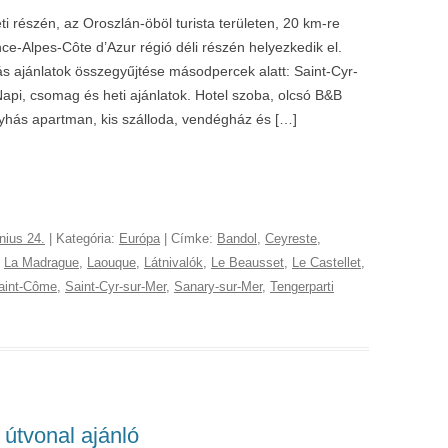
i részén, az Oroszlán-öböl turista területen, 20 km-re
ce-Alpes-Côte d’Azur régió déli részén helyezkedik el.
lás ajánlatok összegyűjtése másodpercek alatt: Saint-Cyr-
Napi, csomag és heti ajánlatok. Hotel szoba, olcsó B&B
yhás apartman, kis szálloda, vendégház és […]
nius 24.
| Kategória:
Európa
| Címke:
Bandol
,
Ceyreste
,
,
La Madrague
,
Laouque
,
Látnivalók
,
Le Beausset
,
Le Castellet
,
aint-Côme
,
Saint-Cyr-sur-Mer
,
Sanary-sur-Mer
,
Tengerparti
 útvonal ajánló