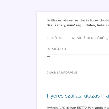
Szállás és látnivaló és utazás tippek blog-f
Szálláshely, minőségi üdülés, hotel 
KEZDŐLAP
A SZÁLLÁSKERESŐ KÜL-,
SAN MARINO SZÁLLÁSOK 
REPÜLŐJEGY
UTAZÁS OLCSÓBBAN 2018
---
CÍMKE:
LA MADRAGUE
Hyères szállás: utazás Fra
Hyères A 2016-ban 55772 fő állandó lako