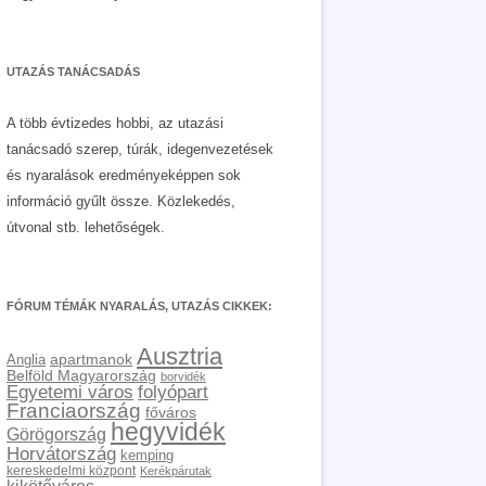
UTAZÁS TANÁCSADÁS
A több évtizedes hobbi, az utazási
tanácsadó szerep, túrák, idegenvezetések
és nyaralások eredményeképpen sok
információ gyűlt össze. Közlekedés,
útvonal stb. lehetőségek.
FÓRUM TÉMÁK NYARALÁS, UTAZÁS CIKKEK:
Ausztria
apartmanok
Anglia
Belföld Magyarország
borvidék
Egyetemi város
folyópart
Franciaország
főváros
hegyvidék
Görögország
Horvátország
kemping
kereskedelmi központ
Kerékpárutak