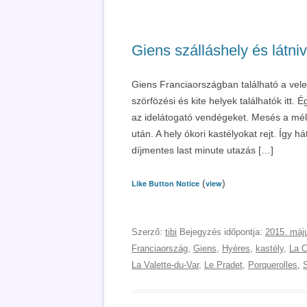
Giens szálláshely és látniv
Giens Franciaországban található a vele
szörfözési és kite helyek találhatók itt.
az idelátogató vendégeket. Mesés a mél
után. A hely ókori kastélyokat rejt. Így 
díjmentes last minute utazás […]
(
)
Like Button Notice
view
Szerző:
tibi
Bejegyzés időpontja:
2015. máj
Franciaország
,
Giens
,
Hyères
,
kastély
,
La C
La Valette-du-Var
,
Le Pradet
,
Porquerolles
,