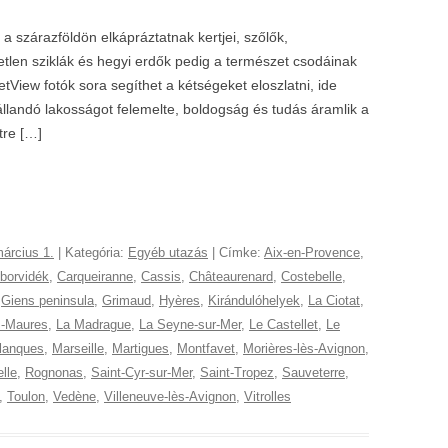
 a szárazföldön elkápráztatnak kertjei, szőlők,
tlen sziklák és hegyi erdők pedig a természet csodáinak
etView fotók sora segíthet a kétségeket eloszlatni, ide
 állandó lakosságot felemelte, boldogság és tudás áramlik a
tre […]
árcius 1.
| Kategória:
Egyéb utazás
| Címke:
Aix-en-Provence
,
borvidék
,
Carqueiranne
,
Cassis
,
Châteaurenard
,
Costebelle
,
,
Giens peninsula
,
Grimaud
,
Hyères
,
Kirándulóhelyek
,
La Ciotat
,
s-Maures
,
La Madrague
,
La Seyne-sur-Mer
,
Le Castellet
,
Le
lanques
,
Marseille
,
Martigues
,
Montfavet
,
Morières-lès-Avignon
,
lle
,
Rognonas
,
Saint-Cyr-sur-Mer
,
Saint-Tropez
,
Sauveterre
,
,
Toulon
,
Vedène
,
Villeneuve-lès-Avignon
,
Vitrolles