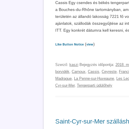
Cassis Egy csendes és békés tengerparti
a Bouches-du-Rhône tartományban, ami a 
területén az állandó lakosság 7221 fő vo
ajánlatok, szállodák összegyűjtése az in
ITT. Egy konkrét dátumra kell keresni, 
(
)
Like Button Notice
view
Szerző:
kaszi
Bejegyzés időpontja:
2018. m
borvidék
,
Carnoux
,
Cassis
,
Ceyreste
,
Franc
Madrague
,
La Penne-sur-Huveaune
,
Les Le
Cyr-sur-Mer
,
Tengerparti üdülőhely
Saint-Cyr-sur-Mer szállásh