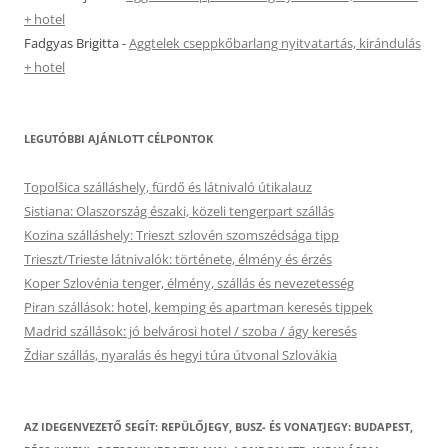
+ hotel
Fadgyas Brigitta
-
Aggtelek cseppkőbarlang nyitvatartás, kirándulás
+ hotel
LEGUTÓBBI AJÁNLOTT CÉLPONTOK
Topolšica szálláshely, fürdő és látnivaló útikalauz
Sistiana: Olaszország északi, közeli tengerpart szállás
Kozina szálláshely: Trieszt szlovén szomszédsága tipp
Trieszt/Trieste látnivalók: története, élmény és érzés
Koper Szlovénia tenger, élmény, szállás és nevezetesség
Piran szállások: hotel, kemping és apartman keresés tippek
Madrid szállások: jó belvárosi hotel / szoba / ágy keresés
Ždiar szállás, nyaralás és hegyi túra útvonal Szlovákia
AZ IDEGENVEZETŐ SEGÍT: REPÜLŐJEGY, BUSZ- ÉS VONATJEGY: BUDAPEST,