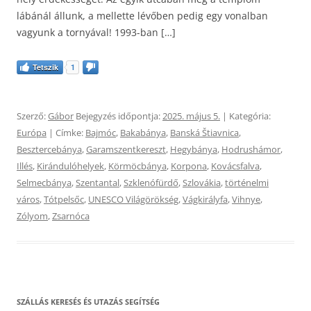
lábánál állunk, a mellette lévőben pedig egy vonalban
vagyunk a tornyával! 1993-ban […]
Tetszik
1
Szerző:
Gábor
Bejegyzés időpontja:
2025. május 5.
| Kategória:
Európa
| Címke:
Bajmóc
,
Bakabánya
,
Banská Štiavnica
,
Besztercebánya
,
Garamszentkereszt
,
Hegybánya
,
Hodrushámor
,
Illés
,
Kirándulóhelyek
,
Körmöcbánya
,
Korpona
,
Kovácsfalva
,
Selmecbánya
,
Szentantal
,
Szklenófürdő
,
Szlovákia
,
történelmi
város
,
Tótpelsőc
,
UNESCO Világörökség
,
Vágkirályfa
,
Vihnye
,
Zólyom
,
Zsarnóca
SZÁLLÁS KERESÉS ÉS UTAZÁS SEGÍTSÉG