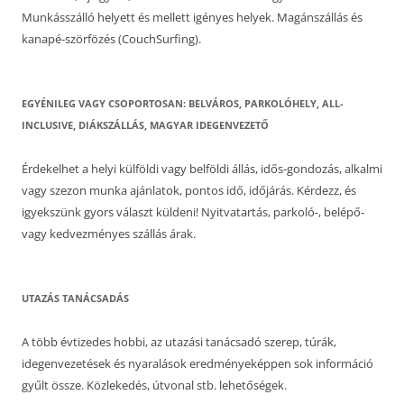
Munkásszálló helyett és mellett igényes helyek. Magánszállás és
kanapé-szörfözés (CouchSurfing).
EGYÉNILEG VAGY CSOPORTOSAN: BELVÁROS, PARKOLÓHELY, ALL-
INCLUSIVE, DIÁKSZÁLLÁS, MAGYAR IDEGENVEZETŐ
Érdekelhet a helyi külföldi vagy belföldi állás, idős-gondozás, alkalmi
vagy szezon munka ajánlatok, pontos idő, időjárás. Kérdezz, és
igyekszünk gyors választ küldeni! Nyitvatartás, parkoló-, belépő-
vagy kedvezményes szállás árak.
UTAZÁS TANÁCSADÁS
A több évtizedes hobbi, az utazási tanácsadó szerep, túrák,
idegenvezetések és nyaralások eredményeképpen sok információ
gyűlt össze. Közlekedés, útvonal stb. lehetőségek.