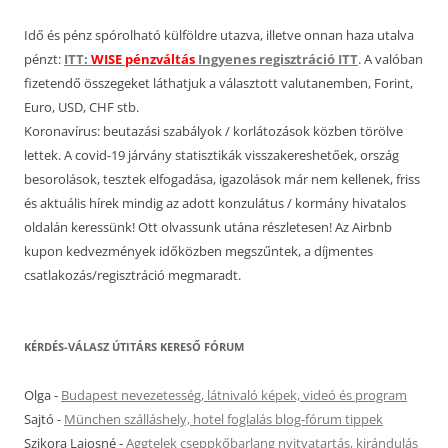
Idő és pénz spórolható külföldre utazva, illetve onnan haza utalva
pénzt:
ITT:
WISE pénzváltás
Ingyenes regisztráció ITT
. A valóban
fizetendő összegeket láthatjuk a választott valutanemben, Forint,
Euro, USD, CHF stb.
Koronavírus: beutazási szabályok / korlátozások közben törölve
lettek. A covid-19 járvány statisztikák visszakereshetőek, ország
besorolások, tesztek elfogadása, igazolások már nem kellenek, friss
és aktuális hírek mindig az adott konzulátus / kormány hivatalos
oldalán keressünk! Ott olvassunk utána részletesen! Az Airbnb
kupon kedvezmények időközben megszűntek, a díjmentes
csatlakozás/regisztráció megmaradt.
KÉRDÉS-VÁLASZ ÚTITÁRS KERESŐ FÓRUM
Olga
-
Budapest nevezetesség, látnivaló képek, videó és program
Sajtó
-
München szálláshely, hotel foglalás blog-fórum tippek
Szikora Lajosné
-
Aggtelek cseppkőbarlang nyitvatartás, kirándulás