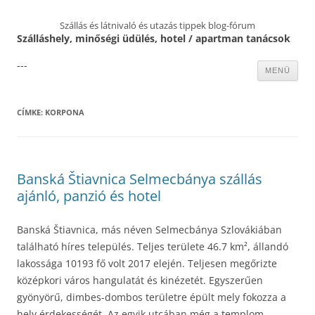
Szállás és látnivaló és utazás tippek blog-fórum
Szálláshely, minőségi üdülés, hotel / apartman tanácsok
---
Kilépés
MENÜ
a
tartalomba
CÍMKE:
KORPONA
Banská Štiavnica Selmecbánya szállás
ajánló, panzió és hotel
Banská Štiavnica, más néven Selmecbánya Szlovákiában
található híres település. Teljes területe 46.7 km², állandó
lakossága 10193 fő volt 2017 elején. Teljesen megőrizte
középkori város hangulatát és kinézetét. Egyszerűen
gyönyörű, dimbes-dombos területre épült mely fokozza a
hely érdekességét. Az egyik utcában még a templom