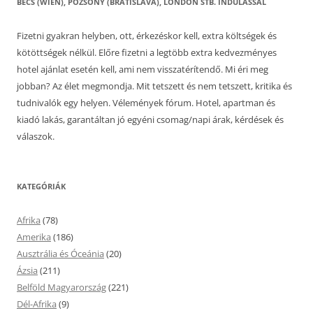
BÉCS (WIEN), POZSONY (BRATISLAVA), LONDON STB. INDULÁSSAL
Fizetni gyakran helyben, ott, érkezéskor kell, extra költségek és
kötöttségek nélkül. Előre fizetni a legtöbb extra kedvezményes
hotel ajánlat esetén kell, ami nem visszatérítendő. Mi éri meg
jobban? Az élet megmondja. Mit tetszett és nem tetszett, kritika és
tudnivalók egy helyen. Vélemények fórum. Hotel, apartman és
kiadó lakás, garantáltan jó egyéni csomag/napi árak, kérdések és
válaszok.
KATEGÓRIÁK
Afrika
(78)
Amerika
(186)
Ausztrália és Óceánia
(20)
Ázsia
(211)
Belföld Magyarország
(221)
Dél-Afrika
(9)