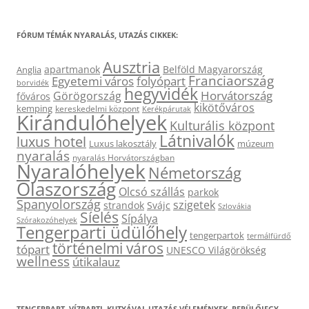
FÓRUM TÉMÁK NYARALÁS, UTAZÁS CIKKEK:
Ausztria
apartmanok
Belföld Magyarország
Anglia
Franciaország
Egyetemi város
folyópart
borvidék
hegyvidék
Horvátország
Görögország
főváros
kikötőváros
kemping
kereskedelmi központ
Kerékpárutak
Kirándulóhelyek
Kulturális központ
Látnivalók
luxus hotel
Luxus lakosztály
múzeum
nyaralás
nyaralás Horvátországban
Nyaralóhelyek
Németország
Olaszország
Olcsó szállás
parkok
Spanyolország
szigetek
strandok
Svájc
Szlovákia
Síelés
Sípálya
Szórakozóhelyek
Tengerparti üdülőhely
tengerpartok
termálfürdő
történelmi város
tópart
UNESCO Világörökség
wellness
útikalauz
TENGERPART, VÍZPARTI, KUTYÁVAL UTAZÁS VÉLEMÉNYEK, REPÜLŐJEGY