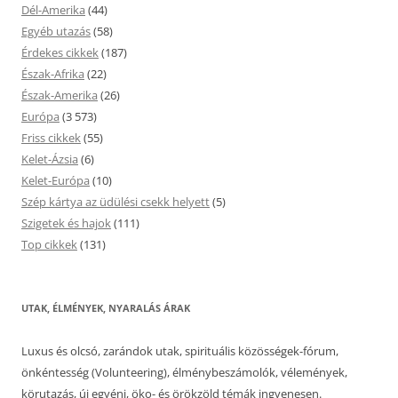
Dél-Amerika
(44)
Egyéb utazás
(58)
Érdekes cikkek
(187)
Észak-Afrika
(22)
Észak-Amerika
(26)
Európa
(3 573)
Friss cikkek
(55)
Kelet-Ázsia
(6)
Kelet-Európa
(10)
Szép kártya az üdülési csekk helyett
(5)
Szigetek és hajok
(111)
Top cikkek
(131)
UTAK, ÉLMÉNYEK, NYARALÁS ÁRAK
Luxus és olcsó, zarándok utak, spirituális közösségek-fórum,
önkéntesség (Volunteering), élménybeszámolók, vélemények,
körutazás, új egyéni, öko- és örökzöld témák ingyenesen.