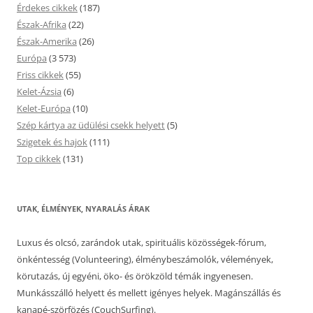
Érdekes cikkek
(187)
Észak-Afrika
(22)
Észak-Amerika
(26)
Európa
(3 573)
Friss cikkek
(55)
Kelet-Ázsia
(6)
Kelet-Európa
(10)
Szép kártya az üdülési csekk helyett
(5)
Szigetek és hajok
(111)
Top cikkek
(131)
UTAK, ÉLMÉNYEK, NYARALÁS ÁRAK
Luxus és olcsó, zarándok utak, spirituális közösségek-fórum,
önkéntesség (Volunteering), élménybeszámolók, vélemények,
körutazás, új egyéni, öko- és örökzöld témák ingyenesen.
Munkásszálló helyett és mellett igényes helyek. Magánszállás és
kanapé-szörfözés (CouchSurfing).