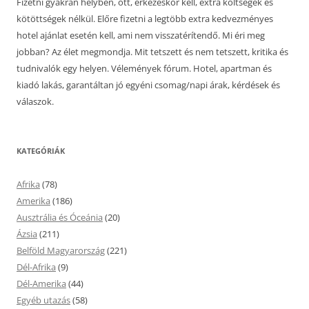
Fizetni gyakran helyben, ott, érkezéskor kell, extra költségek és
kötöttségek nélkül. Előre fizetni a legtöbb extra kedvezményes
hotel ajánlat esetén kell, ami nem visszatérítendő. Mi éri meg
jobban? Az élet megmondja. Mit tetszett és nem tetszett, kritika és
tudnivalók egy helyen. Vélemények fórum. Hotel, apartman és
kiadó lakás, garantáltan jó egyéni csomag/napi árak, kérdések és
válaszok.
KATEGÓRIÁK
Afrika
(78)
Amerika
(186)
Ausztrália és Óceánia
(20)
Ázsia
(211)
Belföld Magyarország
(221)
Dél-Afrika
(9)
Dél-Amerika
(44)
Egyéb utazás
(58)