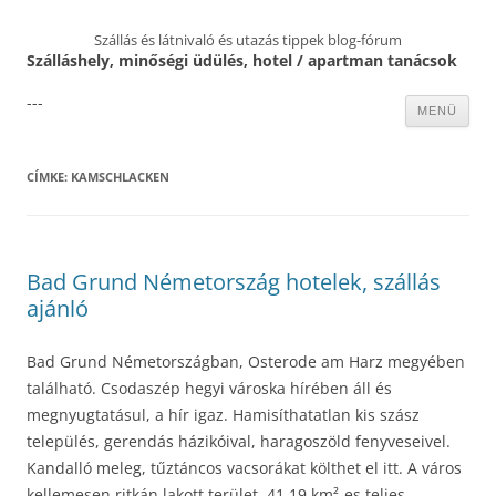
Szállás és látnivaló és utazás tippek blog-fórum
Szálláshely, minőségi üdülés, hotel / apartman tanácsok
---
Kilépés
MENÜ
a
tartalomba
CÍMKE:
KAMSCHLACKEN
Bad Grund Németország hotelek, szállás
ajánló
Bad Grund Németországban, Osterode am Harz megyében
található. Csodaszép hegyi városka hírében áll és
megnyugtatásul, a hír igaz. Hamisíthatatlan kis szász
település, gerendás házikóival, haragoszöld fenyveseivel.
Kandalló meleg, tűztáncos vacsorákat költhet el itt. A város
kellemesen ritkán lakott terület, 41,19 km²-es teljes