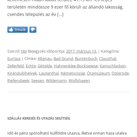
területén mindössze 9 ezer fő körüli az állandó lakosság,
csendes település az év […]
Tetszik
Szerző:
tibi
Bejegyzés időpontja:
2017. március 13.
| Kategória:
Európa
| Címke:
Altenau
,
Bad Grund
,
Buntenbock
,
Clausthal-
Zellerfeld
,
Echte
,
Gittelde
,
Hahnenklee-Bockswiese
,
Kamschlacken
,
Kirándulóhelyek
,
Lautenthal
,
Németország
,
Óramúzeum
,
Osterode
,
Riefensbeek
,
Seesen
,
Wildemann
,
Wolfshagen
SZÁLLÁS KERESÉS ÉS UTAZÁS SEGÍTSÉG
Idő és pénz spórolható külföldre utazva, illetve onnan haza utalva