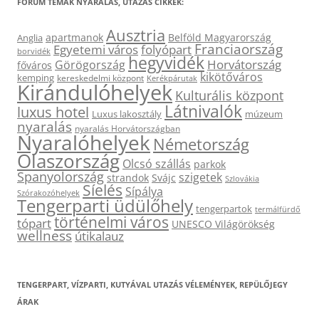
FÓRUM TÉMÁK NYARALÁS, UTAZÁS CIKKEK:
Ausztria
apartmanok
Belföld Magyarország
Anglia
Franciaország
Egyetemi város
folyópart
borvidék
hegyvidék
Horvátország
Görögország
főváros
kikötőváros
kemping
kereskedelmi központ
Kerékpárutak
Kirándulóhelyek
Kulturális központ
Látnivalók
luxus hotel
Luxus lakosztály
múzeum
nyaralás
nyaralás Horvátországban
Nyaralóhelyek
Németország
Olaszország
Olcsó szállás
parkok
Spanyolország
szigetek
strandok
Svájc
Szlovákia
Síelés
Sípálya
Szórakozóhelyek
Tengerparti üdülőhely
tengerpartok
termálfürdő
történelmi város
tópart
UNESCO Világörökség
wellness
útikalauz
TENGERPART, VÍZPARTI, KUTYÁVAL UTAZÁS VÉLEMÉNYEK, REPÜLŐJEGY
ÁRAK