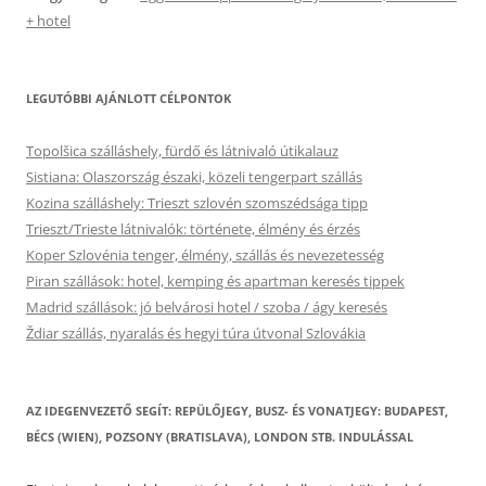
+ hotel
LEGUTÓBBI AJÁNLOTT CÉLPONTOK
Topolšica szálláshely, fürdő és látnivaló útikalauz
Sistiana: Olaszország északi, közeli tengerpart szállás
Kozina szálláshely: Trieszt szlovén szomszédsága tipp
Trieszt/Trieste látnivalók: története, élmény és érzés
Koper Szlovénia tenger, élmény, szállás és nevezetesség
Piran szállások: hotel, kemping és apartman keresés tippek
Madrid szállások: jó belvárosi hotel / szoba / ágy keresés
Ždiar szállás, nyaralás és hegyi túra útvonal Szlovákia
AZ IDEGENVEZETŐ SEGÍT: REPÜLŐJEGY, BUSZ- ÉS VONATJEGY: BUDAPEST,
BÉCS (WIEN), POZSONY (BRATISLAVA), LONDON STB. INDULÁSSAL