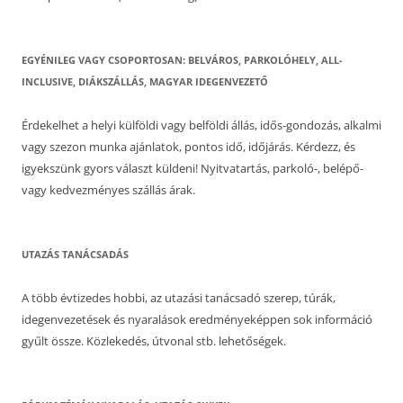
EGYÉNILEG VAGY CSOPORTOSAN: BELVÁROS, PARKOLÓHELY, ALL-
INCLUSIVE, DIÁKSZÁLLÁS, MAGYAR IDEGENVEZETŐ
Érdekelhet a helyi külföldi vagy belföldi állás, idős-gondozás, alkalmi
vagy szezon munka ajánlatok, pontos idő, időjárás. Kérdezz, és
igyekszünk gyors választ küldeni! Nyitvatartás, parkoló-, belépő-
vagy kedvezményes szállás árak.
UTAZÁS TANÁCSADÁS
A több évtizedes hobbi, az utazási tanácsadó szerep, túrák,
idegenvezetések és nyaralások eredményeképpen sok információ
gyűlt össze. Közlekedés, útvonal stb. lehetőségek.