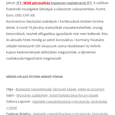
pénzt:
ITT:
WISE pénzváltás
Ingyenes regisztráció ITT
. A valóban
fizetendő összegeket láthatjuk a választott valutanemben, Forint,
Euro, USD, CHF stb.
Koronavírus: beutazási szabályok / korlátozások közben törölve
lettek. A covid-19 járvány statisztikák visszakereshetőek, ország
besorolások, tesztek elfogadása, igazolások már nem kellenek, friss
és aktuális hírek mindig az adott konzulátus / kormány hivatalos
oldalán keressünk! Ott olvassunk utána részletesen! Az Airbnb
kupon kedvezmények időközben megszűntek, a díjmentes
csatlakozás/regisztráció megmaradt.
KÉRDÉS-VÁLASZ ÚTITÁRS KERESŐ FÓRUM
Olga
-
Budapest nevezetesség, látnivaló képek, videó és program
Sajtó
-
München szálláshely, hotel foglalás blog-fórum tippek
Szikora Lajosné
-
Aggtelek cseppkőbarlang nyitvatartás, kirándulás
+ hotel
Fadgyas Brigitta
-
Aggtelek cseppkőbarlang nyitvatartás, kirándulás