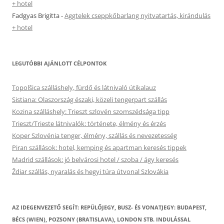
+ hotel
Fadgyas Brigitta
-
Aggtelek cseppkőbarlang nyitvatartás, kirándulás
+ hotel
LEGUTÓBBI AJÁNLOTT CÉLPONTOK
Topolšica szálláshely, fürdő és látnivaló útikalauz
Sistiana: Olaszország északi, közeli tengerpart szállás
Kozina szálláshely: Trieszt szlovén szomszédsága tipp
Trieszt/Trieste látnivalók: története, élmény és érzés
Koper Szlovénia tenger, élmény, szállás és nevezetesség
Piran szállások: hotel, kemping és apartman keresés tippek
Madrid szállások: jó belvárosi hotel / szoba / ágy keresés
Ždiar szállás, nyaralás és hegyi túra útvonal Szlovákia
AZ IDEGENVEZETŐ SEGÍT: REPÜLŐJEGY, BUSZ- ÉS VONATJEGY: BUDAPEST,
BÉCS (WIEN), POZSONY (BRATISLAVA), LONDON STB. INDULÁSSAL