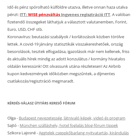
Idő és pénz spórolható külföldre utazva, illetve onnan haza utalva
pénzt:
ITT:
WISE pénzváltás
Ingyenes regisztráció ITT
. A valóban
fizetendő összegeket láthatjuk a választott valutanemben, Forint,
Euro, USD, CHF stb.
Koronavírus: beutazási szabályok / korlátozások közben törölve
lettek. A covid-19 járvány statisztikák visszakereshetőek, ország
besorolások, tesztek elfogadása, igazolások már nem kellenek, friss
és aktuális hírek mindig az adott konzulátus / kormány hivatalos
oldalán keressünk! Ott olvassunk utána részletesen! Az Airbnb
kupon kedvezmények időközben megszűntek, a díjmentes
csatlakozás/regisztráció megmaradt.
KÉRDÉS-VÁLASZ ÚTITÁRS KERESŐ FÓRUM
Olga
-
Budapest nevezetesség, látnivaló képek, videó és program
Sajtó
-
München szálláshely, hotel foglalás blog-fórum tippek
Szikora Lajosné
-
Aggtelek cseppkőbarlang nyitvatartás, kirándulás