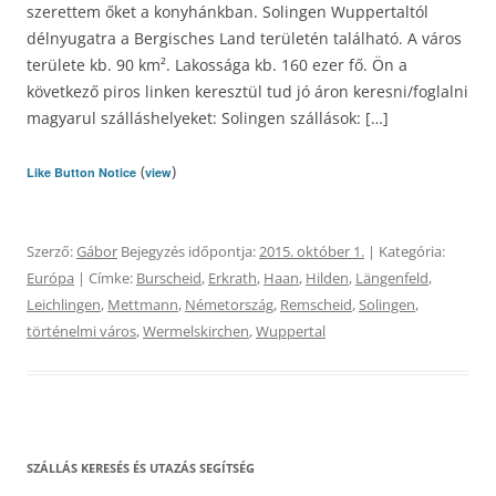
szerettem őket a konyhánkban. Solingen Wuppertaltól
délnyugatra a Bergisches Land területén található. A város
területe kb. 90 km². Lakossága kb. 160 ezer fő. Ön a
következő piros linken keresztül tud jó áron keresni/foglalni
magyarul szálláshelyeket: Solingen szállások: […]
(
)
Like Button Notice
view
Szerző:
Gábor
Bejegyzés időpontja:
2015. október 1.
| Kategória:
Európa
| Címke:
Burscheid
,
Erkrath
,
Haan
,
Hilden
,
Längenfeld
,
Leichlingen
,
Mettmann
,
Németország
,
Remscheid
,
Solingen
,
történelmi város
,
Wermelskirchen
,
Wuppertal
SZÁLLÁS KERESÉS ÉS UTAZÁS SEGÍTSÉG