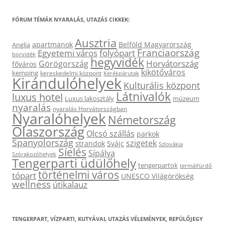
FÓRUM TÉMÁK NYARALÁS, UTAZÁS CIKKEK:
Ausztria
apartmanok
Belföld Magyarország
Anglia
Franciaország
Egyetemi város
folyópart
borvidék
hegyvidék
Horvátország
Görögország
főváros
kikötőváros
kemping
kereskedelmi központ
Kerékpárutak
Kirándulóhelyek
Kulturális központ
Látnivalók
luxus hotel
Luxus lakosztály
múzeum
nyaralás
nyaralás Horvátországban
Nyaralóhelyek
Németország
Olaszország
Olcsó szállás
parkok
Spanyolország
szigetek
strandok
Svájc
Szlovákia
Síelés
Sípálya
Szórakozóhelyek
Tengerparti üdülőhely
tengerpartok
termálfürdő
történelmi város
tópart
UNESCO Világörökség
wellness
útikalauz
TENGERPART, VÍZPARTI, KUTYÁVAL UTAZÁS VÉLEMÉNYEK, REPÜLŐJEGY