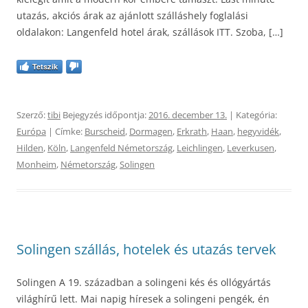
utazás, akciós árak az ajánlott szálláshely foglalási
oldalakon: Langenfeld hotel árak, szállások ITT. Szoba, […]
Tetszik
Szerző:
tibi
Bejegyzés időpontja:
2016. december 13.
| Kategória:
Európa
| Címke:
Burscheid
,
Dormagen
,
Erkrath
,
Haan
,
hegyvidék
,
Hilden
,
Köln
,
Langenfeld Németország
,
Leichlingen
,
Leverkusen
,
Monheim
,
Németország
,
Solingen
Solingen szállás, hotelek és utazás tervek
Solingen A 19. században a solingeni kés és ollógyártás
világhírű lett. Mai napig híresek a solingeni pengék, én