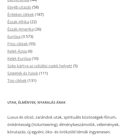
Egyéb utazás
(58)
Érdekes cikkek
(187)
Észak-Afrika
(22)
Észak-Amerika
(26)
Európa
(3 573)
Friss cikkek
(55)
Kelet-Ázsia
(6)
Kelet-Európa
(10)
Szép kártya az üdülési csekk helyett
(5)
Szigetek és hajok
(111)
Top cikkek
(131)
UTAK, ÉLMÉNYEK, NYARALÁS ÁRAK
Luxus és olcsó, zarándok utak, spirituális közösségek-fórum,
önkéntesség (Volunteering), élménybeszámolók, vélemények,
körutazás, új egyéni, öko- és örökzöld témák ingyenesen.