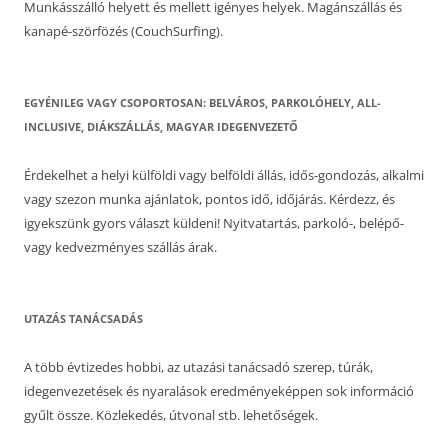
Munkásszálló helyett és mellett igényes helyek. Magánszállás és
kanapé-szörfözés (CouchSurfing).
EGYÉNILEG VAGY CSOPORTOSAN: BELVÁROS, PARKOLÓHELY, ALL-
INCLUSIVE, DIÁKSZÁLLÁS, MAGYAR IDEGENVEZETŐ
Érdekelhet a helyi külföldi vagy belföldi állás, idős-gondozás, alkalmi
vagy szezon munka ajánlatok, pontos idő, időjárás. Kérdezz, és
igyekszünk gyors választ küldeni! Nyitvatartás, parkoló-, belépő-
vagy kedvezményes szállás árak.
UTAZÁS TANÁCSADÁS
A több évtizedes hobbi, az utazási tanácsadó szerep, túrák,
idegenvezetések és nyaralások eredményeképpen sok információ
gyűlt össze. Közlekedés, útvonal stb. lehetőségek.