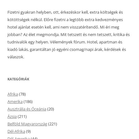
Fizetni gyakran helyben, ott, érkezéskor kell, extra költségek és
kötöttségek nélkül. Előre fizetni a legtöbb extra kedvezményes
hotel ajánlat esetén kell, ami nem visszatérítendő. Mi éri meg
jobban? Az élet megmondja. Mit tetszett és nem tetszett, kritika és
tudnivalók egy helyen. Vélemények fórum. Hotel, apartman és
kiadó lakás, garantáltan jó egyéni csomag/napi árak, kérdések és
válaszok.
KATEGÓRIÁK
Afrika
(78)
Amerika
(186)
Ausztrália és Óceánia
(20)
Ázsia
(211)
Belföld Magyarország
(221)
Dél-Afrika
(9)
Dél-Amerika
(44)