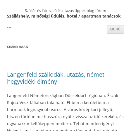
Szállás és látnivaló és utazás tippek blog-fórum
Szálláshely, minőségi üdülés, hotel / apartman tanácsok
---
Kilépés
MENÜ
a
tartalomba
CÍMKE:
HAAN
Langenfeld szállodák, utazás, német
hegyvidéki élmény
Langenfeld Németországban Düsseldorf régióban, Észak-
Rajna-Vesztfáliában található. Ebben a kerületben a
harmadik legnagyobb város. A város középkori jellegű,
hiszen történelme hosszúra nyúlik vissza az idő kerekén, és
ugyanakkor kellőképpen modern. Tehát minden igényt
kielégít amit a modern kor embere támaszt. Last minute