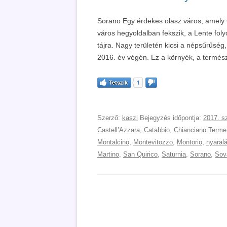
Sorano Egy érdekes olasz város, amely G
város hegyoldalban fekszik, a Lente folyó
tájra. Nagy területén kicsi a népsűrűség
2016. év végén. Ez a környék, a termész
Tetszik
1
Szerző:
kaszi
Bejegyzés időpontja:
2017. s
CastellʼAzzara
,
Catabbio
,
Chianciano Terme
Montalcino
,
Montevitozzo
,
Montorio
,
nyaral
Martino
,
San Quirico
,
Saturnia
,
Sorano
,
Sov