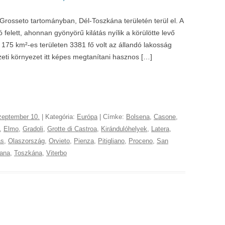
rosseto tartományban, Dél-Toszkána területén terül el. A
 felett, ahonnan gyönyörű kilátás nyílik a körülötte levő
, 175 km²-es területen 3381 fő volt az állandó lakosság
eti környezet itt képes megtanítani hasznos […]
zeptember 10.
| Kategória:
Európa
| Címke:
Bolsena
,
Casone
,
,
Elmo
,
Gradoli
,
Grotte di Castroa
,
Kirándulóhelyek
,
Latera
,
ás
,
Olaszország
,
Orvieto
,
Pienza
,
Pitigliano
,
Proceno
,
San
ana
,
Toszkána
,
Viterbo