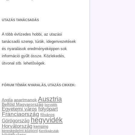
UTAZÁS TANÁCSADÁS
A több évtizedes hobbi, az utazási
tanácsadó szerep, túrák, idegenvezetések
és nyaralások eredményeképpen sok
információ gyűlt össze. Közlekedés,
útvonal stb. lehetőségek.
FÓRUM TÉMÁK NYARALÁS, UTAZÁS CIKKEK:
Ausztria
apartmanok
Anglia
Belföld Magyarország
borvidék
Egyetemi város
folyópart
Franciaország
főváros
hegyvidék
Görögország
Horvátország
kemping
kereskedelmi központ
Kerékpárutak