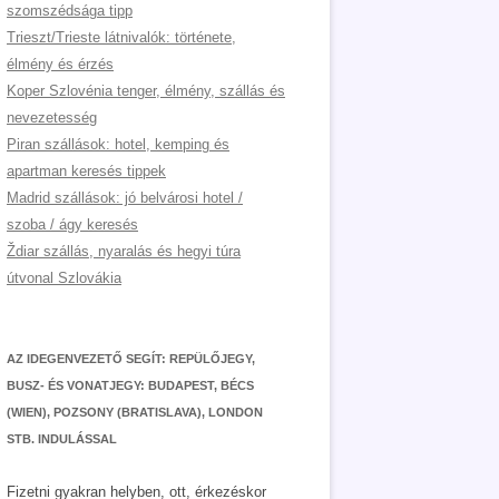
szomszédsága tipp
Trieszt/Trieste látnivalók: története,
élmény és érzés
Koper Szlovénia tenger, élmény, szállás és
nevezetesség
Piran szállások: hotel, kemping és
apartman keresés tippek
Madrid szállások: jó belvárosi hotel /
szoba / ágy keresés
Ždiar szállás, nyaralás és hegyi túra
útvonal Szlovákia
AZ IDEGENVEZETŐ SEGÍT: REPÜLŐJEGY,
BUSZ- ÉS VONATJEGY: BUDAPEST, BÉCS
(WIEN), POZSONY (BRATISLAVA), LONDON
STB. INDULÁSSAL
Fizetni gyakran helyben, ott, érkezéskor