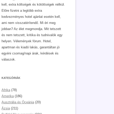
kell, extra költségek és kötöttségek nélkül.
Előre fizetni a legtöbb extra
kedvezményes hotel ajánlat esetén kell,
ami nem visszatérítendő. Mi éri meg
jobban? Az élet megmondja. Mit tetszett
és nem tetszett, kritika és tudnivalók egy
helyen. Vélemények fórum. Hotel,
apartman és kiadó lakás, garantáltan jó
egyéni csomag/napi árak, kérdések és
válaszok.
KATEGÓRIÁK
Afrika
(78)
Amerika
(186)
Ausztrália és Óceánia
(20)
Ázsia
(211)