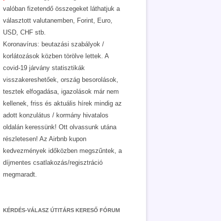
valóban fizetendő összegeket láthatjuk a
választott valutanemben, Forint, Euro,
USD, CHF stb.
Koronavírus: beutazási szabályok /
korlátozások közben törölve lettek. A
covid-19 járvány statisztikák
visszakereshetőek, ország besorolások,
tesztek elfogadása, igazolások már nem
kellenek, friss és aktuális hírek mindig az
adott konzulátus / kormány hivatalos
oldalán keressünk! Ott olvassunk utána
részletesen! Az Airbnb kupon
kedvezmények időközben megszűntek, a
díjmentes csatlakozás/regisztráció
megmaradt.
KÉRDÉS-VÁLASZ ÚTITÁRS KERESŐ FÓRUM