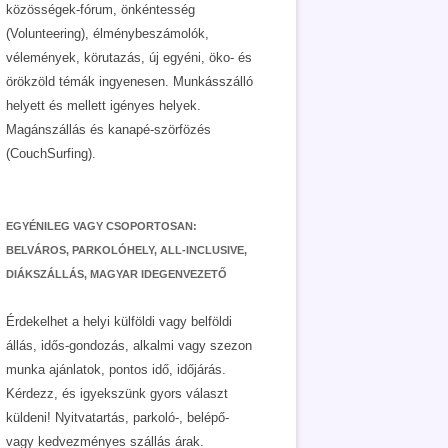
közösségek-fórum, önkéntesség
(Volunteering), élménybeszámolók,
vélemények, körutazás, új egyéni, öko- és
örökzöld témák ingyenesen. Munkásszálló
helyett és mellett igényes helyek.
Magánszállás és kanapé-szörfözés
(CouchSurfing).
EGYÉNILEG VAGY CSOPORTOSAN:
BELVÁROS, PARKOLÓHELY, ALL-INCLUSIVE,
DIÁKSZÁLLÁS, MAGYAR IDEGENVEZETŐ
Érdekelhet a helyi külföldi vagy belföldi
állás, idős-gondozás, alkalmi vagy szezon
munka ajánlatok, pontos idő, időjárás.
Kérdezz, és igyekszünk gyors választ
küldeni! Nyitvatartás, parkoló-, belépő-
vagy kedvezményes szállás árak.