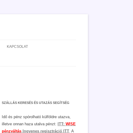
KAPCSOLAT
ADATVÉDELEM
JOGNYILATKOZAT
MÉDIAAJÁNLAT
SZÁLLÁS KERESÉS ÉS UTAZÁS SEGÍTSÉG
Idő és pénz spórolható külföldre utazva,
illetve onnan haza utalva pénzt:
ITT:
WISE
pénzváltás
Ingyenes regisztráció ITT
. A