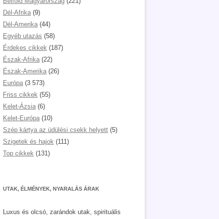
Belföld Magyarország
(221)
Dél-Afrika
(9)
Dél-Amerika
(44)
Egyéb utazás
(58)
Érdekes cikkek
(187)
Észak-Afrika
(22)
Észak-Amerika
(26)
Európa
(3 573)
Friss cikkek
(55)
Kelet-Ázsia
(6)
Kelet-Európa
(10)
Szép kártya az üdülési csekk helyett
(5)
Szigetek és hajok
(111)
Top cikkek
(131)
UTAK, ÉLMÉNYEK, NYARALÁS ÁRAK
Luxus és olcsó, zarándok utak, spirituális