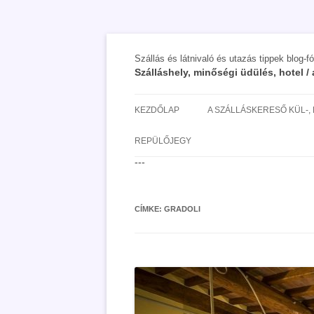
Szállás és látnivaló és utazás tippek blog-f
Szálláshely, minőségi üdülés, hotel 
KEZDŐLAP
A SZÁLLÁSKERESŐ KÜL-,
SAN MARINO SZÁLLÁSOK 
REPÜLŐJEGY
UTAZÁS OLCSÓBBAN 2018
---
CÍMKE:
GRADOLI