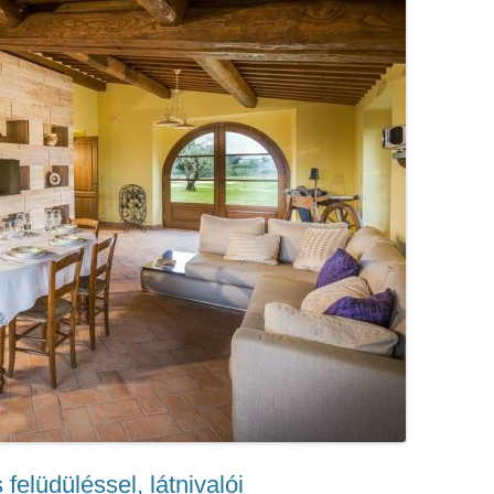
felüdüléssel, látnivalói