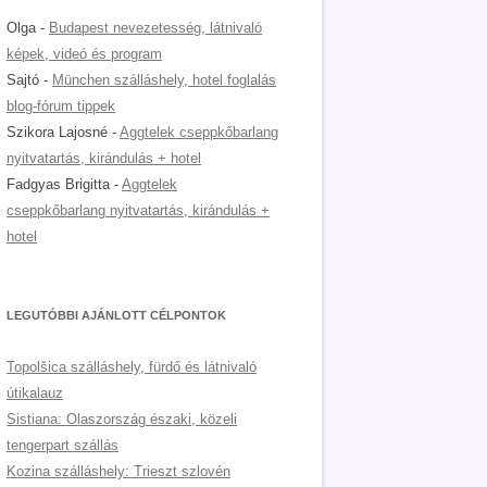
Olga
-
Budapest nevezetesség, látnivaló
képek, videó és program
Sajtó
-
München szálláshely, hotel foglalás
blog-fórum tippek
Szikora Lajosné
-
Aggtelek cseppkőbarlang
nyitvatartás, kirándulás + hotel
Fadgyas Brigitta
-
Aggtelek
cseppkőbarlang nyitvatartás, kirándulás +
hotel
LEGUTÓBBI AJÁNLOTT CÉLPONTOK
Topolšica szálláshely, fürdő és látnivaló
útikalauz
Sistiana: Olaszország északi, közeli
tengerpart szállás
Kozina szálláshely: Trieszt szlovén