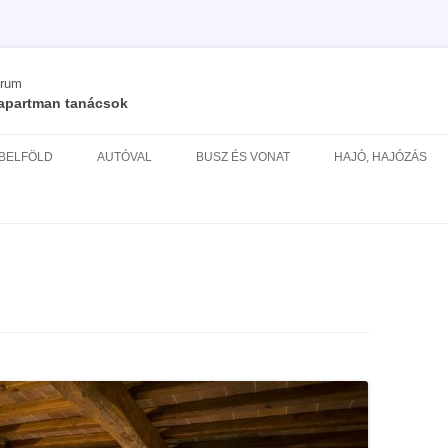
órum
/ apartman tanácsok
Kilépés
a
 BELFÖLD
AUTÓVAL
BUSZ ÉS VONAT
HAJÓ, HAJÓZÁS
tartalomba
ÉS