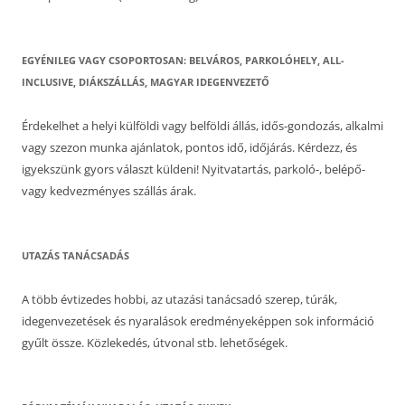
EGYÉNILEG VAGY CSOPORTOSAN: BELVÁROS, PARKOLÓHELY, ALL-
INCLUSIVE, DIÁKSZÁLLÁS, MAGYAR IDEGENVEZETŐ
Érdekelhet a helyi külföldi vagy belföldi állás, idős-gondozás, alkalmi
vagy szezon munka ajánlatok, pontos idő, időjárás. Kérdezz, és
igyekszünk gyors választ küldeni! Nyitvatartás, parkoló-, belépő-
vagy kedvezményes szállás árak.
UTAZÁS TANÁCSADÁS
A több évtizedes hobbi, az utazási tanácsadó szerep, túrák,
idegenvezetések és nyaralások eredményeképpen sok információ
gyűlt össze. Közlekedés, útvonal stb. lehetőségek.