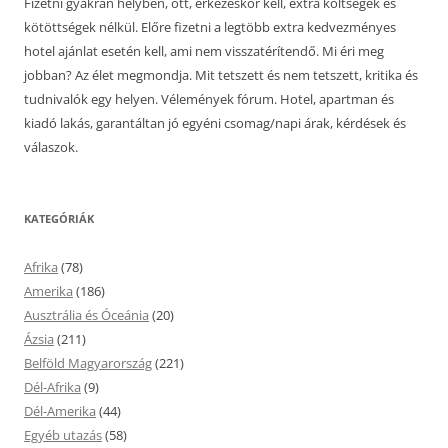
Fizetni gyakran helyben, ott, érkezéskor kell, extra költségek és
kötöttségek nélkül. Előre fizetni a legtöbb extra kedvezményes
hotel ajánlat esetén kell, ami nem visszatérítendő. Mi éri meg
jobban? Az élet megmondja. Mit tetszett és nem tetszett, kritika és
tudnivalók egy helyen. Vélemények fórum. Hotel, apartman és
kiadó lakás, garantáltan jó egyéni csomag/napi árak, kérdések és
válaszok.
KATEGÓRIÁK
Afrika
(78)
Amerika
(186)
Ausztrália és Óceánia
(20)
Ázsia
(211)
Belföld Magyarország
(221)
Dél-Afrika
(9)
Dél-Amerika
(44)
Egyéb utazás
(58)