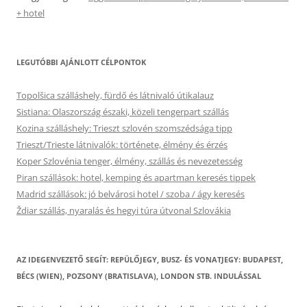
+ hotel
LEGUTÓBBI AJÁNLOTT CÉLPONTOK
Topolšica szálláshely, fürdő és látnivaló útikalauz
Sistiana: Olaszország északi, közeli tengerpart szállás
Kozina szálláshely: Trieszt szlovén szomszédsága tipp
Trieszt/Trieste látnivalók: története, élmény és érzés
Koper Szlovénia tenger, élmény, szállás és nevezetesség
Piran szállások: hotel, kemping és apartman keresés tippek
Madrid szállások: jó belvárosi hotel / szoba / ágy keresés
Ždiar szállás, nyaralás és hegyi túra útvonal Szlovákia
AZ IDEGENVEZETŐ SEGÍT: REPÜLŐJEGY, BUSZ- ÉS VONATJEGY: BUDAPEST,
BÉCS (WIEN), POZSONY (BRATISLAVA), LONDON STB. INDULÁSSAL