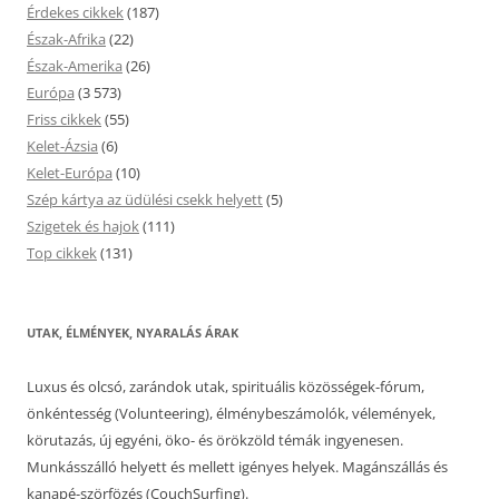
Érdekes cikkek
(187)
Észak-Afrika
(22)
Észak-Amerika
(26)
Európa
(3 573)
Friss cikkek
(55)
Kelet-Ázsia
(6)
Kelet-Európa
(10)
Szép kártya az üdülési csekk helyett
(5)
Szigetek és hajok
(111)
Top cikkek
(131)
UTAK, ÉLMÉNYEK, NYARALÁS ÁRAK
Luxus és olcsó, zarándok utak, spirituális közösségek-fórum,
önkéntesség (Volunteering), élménybeszámolók, vélemények,
körutazás, új egyéni, öko- és örökzöld témák ingyenesen.
Munkásszálló helyett és mellett igényes helyek. Magánszállás és
kanapé-szörfözés (CouchSurfing).