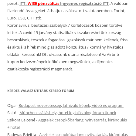
pénzt:
ITT:
WISE pénzváltás
Ingyenes regisztráció ITT
. A valóban
fizetendő összegeket láthatjuk a választott valutanemben, Forint,
Euro, USD, CHF stb.
Koronavírus: beutazási szabályok / korlátozások közben törölve
lettek. A covid-19 járvány statisztikák visszakereshetőek, ország
besorolások, tesztek elfogadása, igazolások már nem kellenek, friss
és aktuális hírek mindig az adott konzulátus / kormány hivatalos
oldalán keressünk! Ott olvassunk utána részletesen! Az Airbnb
kupon kedvezmények időközben megszűntek, a díjmentes
csatlakozás/regisztráció megmaradt.
KÉRDÉS-VÁLASZ ÚTITÁRS KERESŐ FÓRUM
Olga
-
Budapest nevezetesség, látnivaló képek, videó és program
Sajtó
-
München szálláshely, hotel foglalás blog-fórum tippek
Szikora Lajosné
-
Aggtelek cseppkőbarlang nyitvatartás, kirándulás
+ hotel
Fadgyas Brigitta
-
Aggtelek cseppkőbarlang nyitvatartás, kirándulás