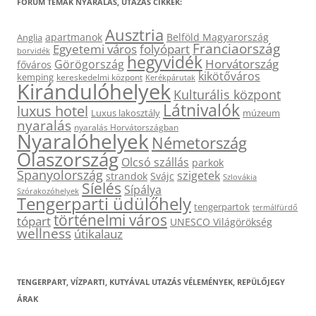
FÓRUM TÉMÁK NYARALÁS, UTAZÁS CIKKEK:
Ausztria
apartmanok
Belföld Magyarország
Anglia
Franciaország
Egyetemi város
folyópart
borvidék
hegyvidék
Horvátország
Görögország
főváros
kikötőváros
kemping
kereskedelmi központ
Kerékpárutak
Kirándulóhelyek
Kulturális központ
Látnivalók
luxus hotel
Luxus lakosztály
múzeum
nyaralás
nyaralás Horvátországban
Nyaralóhelyek
Németország
Olaszország
Olcsó szállás
parkok
Spanyolország
szigetek
strandok
Svájc
Szlovákia
Síelés
Sípálya
Szórakozóhelyek
Tengerparti üdülőhely
tengerpartok
termálfürdő
történelmi város
tópart
UNESCO Világörökség
wellness
útikalauz
TENGERPART, VÍZPARTI, KUTYÁVAL UTAZÁS VÉLEMÉNYEK, REPÜLŐJEGY
ÁRAK