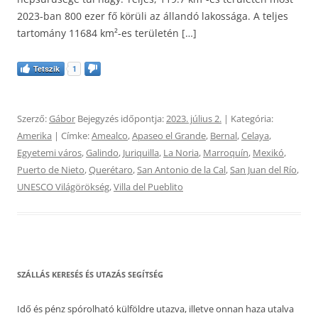
2023-ban 800 ezer fő körüli az állandó lakossága. A teljes
tartomány 11684 km²-es területén […]
Tetszik
1
Szerző:
Gábor
Bejegyzés időpontja:
2023. július 2.
| Kategória:
Amerika
| Címke:
Amealco
,
Apaseo el Grande
,
Bernal
,
Celaya
,
Egyetemi város
,
Galindo
,
Juriquilla
,
La Noria
,
Marroquín
,
Mexikó
,
Puerto de Nieto
,
Querétaro
,
San Antonio de la Cal
,
San Juan del Río
,
UNESCO Világörökség
,
Villa del Pueblito
SZÁLLÁS KERESÉS ÉS UTAZÁS SEGÍTSÉG
Idő és pénz spórolható külföldre utazva, illetve onnan haza utalva