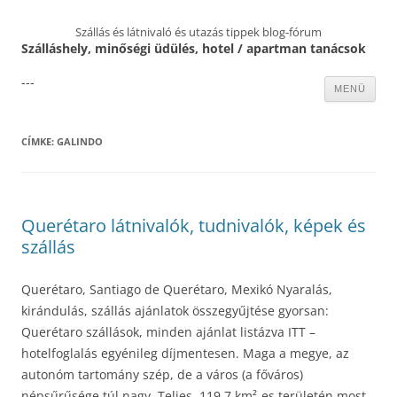
Szállás és látnivaló és utazás tippek blog-fórum
Szálláshely, minőségi üdülés, hotel / apartman tanácsok
---
Kilépés
MENÜ
a
tartalomba
CÍMKE:
GALINDO
Querétaro látnivalók, tudnivalók, képek és
szállás
Querétaro, Santiago de Querétaro, Mexikó Nyaralás,
kirándulás, szállás ajánlatok összegyűjtése gyorsan:
Querétaro szállások, minden ajánlat listázva ITT –
hotelfoglalás egyénileg díjmentesen. Maga a megye, az
autonóm tartomány szép, de a város (a főváros)
népsűrűsége túl nagy. Teljes, 119.7 km²-es területén most