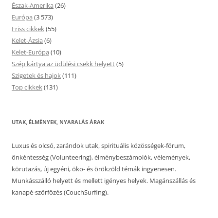
Észak-Amerika
(26)
Európa
(3 573)
Friss cikkek
(55)
Kelet-Ázsia
(6)
Kelet-Európa
(10)
Szép kártya az üdülési csekk helyett
(5)
Szigetek és hajok
(111)
Top cikkek
(131)
UTAK, ÉLMÉNYEK, NYARALÁS ÁRAK
Luxus és olcsó, zarándok utak, spirituális közösségek-fórum,
önkéntesség (Volunteering), élménybeszámolók, vélemények,
körutazás, új egyéni, öko- és örökzöld témák ingyenesen.
Munkásszálló helyett és mellett igényes helyek. Magánszállás és
kanapé-szörfözés (CouchSurfing).