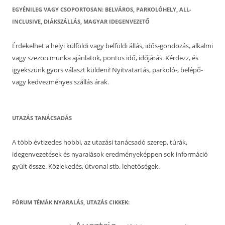
EGYÉNILEG VAGY CSOPORTOSAN: BELVÁROS, PARKOLÓHELY, ALL-
INCLUSIVE, DIÁKSZÁLLÁS, MAGYAR IDEGENVEZETŐ
Érdekelhet a helyi külföldi vagy belföldi állás, idős-gondozás, alkalmi
vagy szezon munka ajánlatok, pontos idő, időjárás. Kérdezz, és
igyekszünk gyors választ küldeni! Nyitvatartás, parkoló-, belépő-
vagy kedvezményes szállás árak.
UTAZÁS TANÁCSADÁS
A több évtizedes hobbi, az utazási tanácsadó szerep, túrák,
idegenvezetések és nyaralások eredményeképpen sok információ
gyűlt össze. Közlekedés, útvonal stb. lehetőségek.
FÓRUM TÉMÁK NYARALÁS, UTAZÁS CIKKEK: