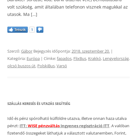
volt szükség, amit általában telefonon visznek magukkal az
utasok. Ma […]
Tetszik
1
Szerző:
Gábor
Bejegyzés időpontja:
2018. szeptember 20.
|
Kategória:
Európa
| Címke:
fapados
,
FlixBus
,
Krakkó
,
Lengyelország
,
olcsó buszos út
,
PolskiBus
,
Varsó
SZÁLLÁS KERESÉS ÉS UTAZÁS SEGÍTSÉG
Idő és pénz spórolható külföldre utazva, illetve onnan haza utalva
pénzt:
ITT:
WISE pénzváltás
Ingyenes regisztráció ITT
. A valóban
fizetendő összegeket láthatjuk a választott valutanemben, Forint,