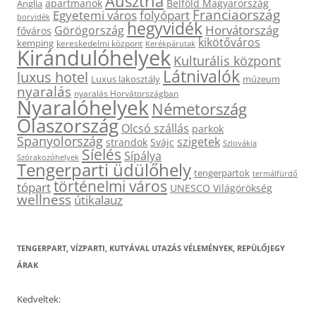
Ausztria
apartmanok
Belföld Magyarország
Anglia
Franciaország
Egyetemi város
folyópart
borvidék
hegyvidék
Horvátország
Görögország
főváros
kikötőváros
kemping
kereskedelmi központ
Kerékpárutak
Kirándulóhelyek
Kulturális központ
Látnivalók
luxus hotel
Luxus lakosztály
múzeum
nyaralás
nyaralás Horvátországban
Nyaralóhelyek
Németország
Olaszország
Olcsó szállás
parkok
Spanyolország
szigetek
strandok
Svájc
Szlovákia
Síelés
Sípálya
Szórakozóhelyek
Tengerparti üdülőhely
tengerpartok
termálfürdő
történelmi város
tópart
UNESCO Világörökség
wellness
útikalauz
TENGERPART, VÍZPARTI, KUTYÁVAL UTAZÁS VÉLEMÉNYEK, REPÜLŐJEGY
ÁRAK
Kedveltek: