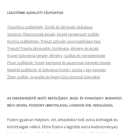
LEGUTÓBBI AJÁNLOTT CÉLPONTOK
Topolšica szálláshely, fürdő és látnivaló útikalauz
Sistiana: Olaszország északi, közeli tengerpart szállás
Kozina szálláshely: Trieszt szlovén szomszédsága tipp
Trieszt/Trieste látnivalók: története, élmény és érzés
Koper Szlovénia tenger, élmény, szállás és nevezetesség
Piran szállások: hotel, kemping és apartman keresés tippek
Madrid szállások: jó belvárosi hotel / szoba / ágy keresés
Ždiar szállás, nyaralás és hegyi túra útvonal Szlovákia
AZ IDEGENVEZETŐ SEGÍT: REPÜLŐJEGY, BUSZ- ÉS VONATJEGY: BUDAPEST,
BÉCS (WIEN), POZSONY (BRATISLAVA), LONDON STB. INDULÁSSAL
Fizetni gyakran helyben, ott, érkezéskor kell, extra költségek és
kötöttségek nélkül. Előre fizetni a legtöbb extra kedvezményes