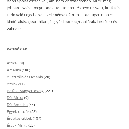
hotel ajánlat esetén kell, ami nem visszatérítendő. Mi éri meg
jobban? Az élet megmondja. Mit tetszett és nem tetszett, kritika és
tudnivalók egy helyen. Vélemények fórum. Hotel, apartman és
kiadó lakás, garantáltan jó egyéni csomag/napi árak, kérdések és
válaszok.
KATEGÓRIÁK
Afrika
(78)
Amerika
(186)
Ausztrália és Óceánia
(20)
Ázsia
(211)
Belföld Magyarország
(221)
Dél-Afrika
(9)
Dél-Amerika
(44)
Egyéb utazás
(58)
Érdekes cikkek
(187)
Észak-Afrika
(22)