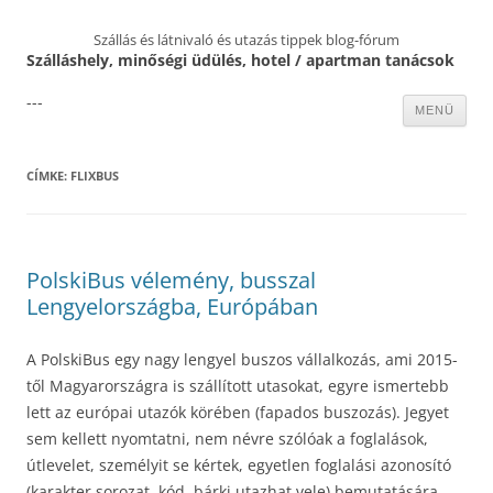
Szállás és látnivaló és utazás tippek blog-fórum
Szálláshely, minőségi üdülés, hotel / apartman tanácsok
---
Kilépés
MENÜ
a
tartalomba
CÍMKE:
FLIXBUS
PolskiBus vélemény, busszal
Lengyelországba, Európában
A PolskiBus egy nagy lengyel buszos vállalkozás, ami 2015-
től Magyarországra is szállított utasokat, egyre ismertebb
lett az európai utazók körében (fapados buszozás). Jegyet
sem kellett nyomtatni, nem névre szólóak a foglalások,
útlevelet, személyit se kértek, egyetlen foglalási azonosító
(karakter sorozat, kód, bárki utazhat vele) bemutatására