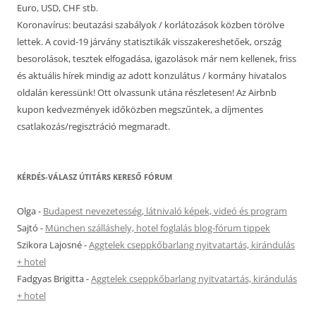
Euro, USD, CHF stb.
Koronavírus: beutazási szabályok / korlátozások közben törölve
lettek. A covid-19 járvány statisztikák visszakereshetőek, ország
besorolások, tesztek elfogadása, igazolások már nem kellenek, friss
és aktuális hírek mindig az adott konzulátus / kormány hivatalos
oldalán keressünk! Ott olvassunk utána részletesen! Az Airbnb
kupon kedvezmények időközben megszűntek, a díjmentes
csatlakozás/regisztráció megmaradt.
KÉRDÉS-VÁLASZ ÚTITÁRS KERESŐ FÓRUM
Olga
-
Budapest nevezetesség, látnivaló képek, videó és program
Sajtó
-
München szálláshely, hotel foglalás blog-fórum tippek
Szikora Lajosné
-
Aggtelek cseppkőbarlang nyitvatartás, kirándulás
+ hotel
Fadgyas Brigitta
-
Aggtelek cseppkőbarlang nyitvatartás, kirándulás
+ hotel