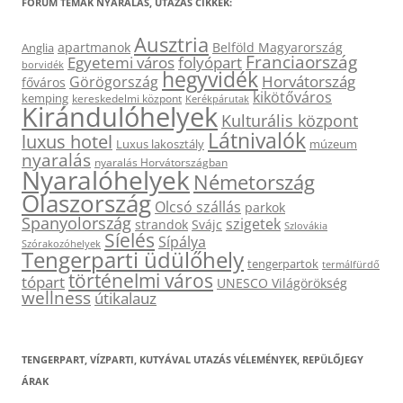
FÓRUM TÉMÁK NYARALÁS, UTAZÁS CIKKEK:
Ausztria
apartmanok
Belföld Magyarország
Anglia
Franciaország
Egyetemi város
folyópart
borvidék
hegyvidék
Horvátország
Görögország
főváros
kikötőváros
kemping
kereskedelmi központ
Kerékpárutak
Kirándulóhelyek
Kulturális központ
Látnivalók
luxus hotel
Luxus lakosztály
múzeum
nyaralás
nyaralás Horvátországban
Nyaralóhelyek
Németország
Olaszország
Olcsó szállás
parkok
Spanyolország
szigetek
strandok
Svájc
Szlovákia
Síelés
Sípálya
Szórakozóhelyek
Tengerparti üdülőhely
tengerpartok
termálfürdő
történelmi város
tópart
UNESCO Világörökség
wellness
útikalauz
TENGERPART, VÍZPARTI, KUTYÁVAL UTAZÁS VÉLEMÉNYEK, REPÜLŐJEGY
ÁRAK