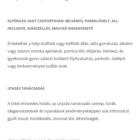
EGYÉNILEG VAGY CSOPORTOSAN: BELVÁROS, PARKOLÓHELY, ALL-
INCLUSIVE, DIÁKSZÁLLÁS, MAGYAR IDEGENVEZETŐ
Érdekelhet a helyi külföldi vagy belföldi állás, idős-gondozás, alkalmi
vagy szezon munka ajánlatok, pontos idő, időjárás. Kérdezz, és
igyekszünk gyors választ küldeni! Nyitvatartás, parkoló-, belépő-
vagy kedvezményes szállás árak.
UTAZÁS TANÁCSADÁS
A több évtizedes hobbi, az utazási tanácsadó szerep, túrák,
idegenvezetések és nyaralások eredményeképpen sok információ
gyűlt össze. Közlekedés, útvonal stb. lehetőségek.