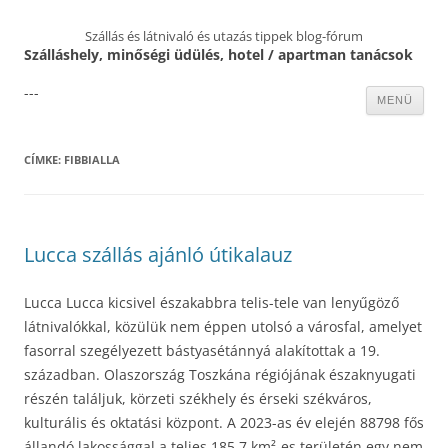
Szállás és látnivaló és utazás tippek blog-fórum
Szálláshely, minőségi üdülés, hotel / apartman tanácsok
---
Kilépés
MENÜ
a
tartalomba
CÍMKE:
FIBBIALLA
Lucca szállás ajánló útikalauz
Lucca Lucca kicsivel északabbra telis-tele van lenyűgöző
látnivalókkal, közülük nem éppen utolsó a városfal, amelyet
fasorral szegélyezett bástyasétánnyá alakítottak a 19.
században. Olaszország Toszkána régiójának északnyugati
részén találjuk, körzeti székhely és érseki székváros,
kulturális és oktatási központ. A 2023-as év elején 88798 fős
állandó lakossággal a teljes 185.7 km²-es területén egy nem