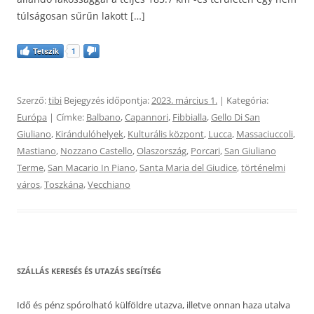
túlságosan sűrűn lakott […]
Tetszik
1
Szerző:
tibi
Bejegyzés időpontja:
2023. március 1.
| Kategória:
Európa
| Címke:
Balbano
,
Capannori
,
Fibbialla
,
Gello Di San
Giuliano
,
Kirándulóhelyek
,
Kulturális központ
,
Lucca
,
Massaciuccoli
,
Mastiano
,
Nozzano Castello
,
Olaszország
,
Porcari
,
San Giuliano
Terme
,
San Macario In Piano
,
Santa Maria del Giudice
,
történelmi
város
,
Toszkána
,
Vecchiano
SZÁLLÁS KERESÉS ÉS UTAZÁS SEGÍTSÉG
Idő és pénz spórolható külföldre utazva, illetve onnan haza utalva