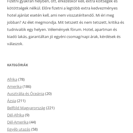
Fizetni gyakran helyben, ott, érkezéskor kell, extra költségek és
kötöttségek nélkül. Előre fizetni a legtöbb extra kedvezményes
hotel ajánlat esetén kell, ami nem visszatérítendő. Mi éri meg
jobban? Az élet megmondja. Mit tetszett és nem tetszett, kritika és
tudnivalók egy helyen. Vélemények fórum. Hotel, apartman és
kiadó lakás, garantáltan jó egyéni csomag/napi árak, kérdések és
válaszok.
KATEGÓRIÁK
Afrika
(78)
Amerika
(186)
Ausztrália és Óceánia
(20)
Ázsia
(211)
Belföld Magyarország
(221)
Dél-Afrika
(9)
Dél-Amerika
(44)
Egyéb utazás
(58)