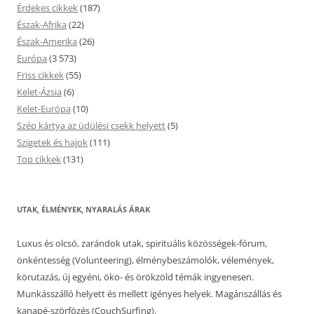
Érdekes cikkek
(187)
Észak-Afrika
(22)
Észak-Amerika
(26)
Európa
(3 573)
Friss cikkek
(55)
Kelet-Ázsia
(6)
Kelet-Európa
(10)
Szép kártya az üdülési csekk helyett
(5)
Szigetek és hajok
(111)
Top cikkek
(131)
UTAK, ÉLMÉNYEK, NYARALÁS ÁRAK
Luxus és olcsó, zarándok utak, spirituális közösségek-fórum,
önkéntesség (Volunteering), élménybeszámolók, vélemények,
körutazás, új egyéni, öko- és örökzöld témák ingyenesen.
Munkásszálló helyett és mellett igényes helyek. Magánszállás és
kanapé-szörfözés (CouchSurfing).