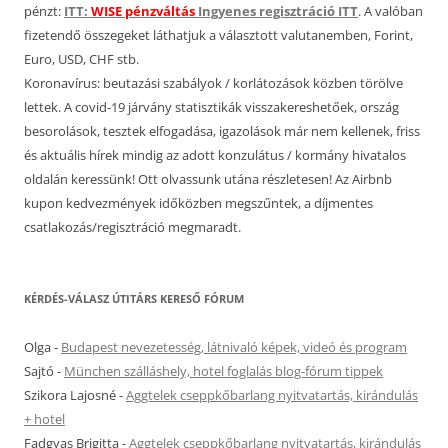
pénzt:
ITT:
WISE pénzváltás
Ingyenes regisztráció ITT
. A valóban
fizetendő összegeket láthatjuk a választott valutanemben, Forint,
Euro, USD, CHF stb.
Koronavírus: beutazási szabályok / korlátozások közben törölve
lettek. A covid-19 járvány statisztikák visszakereshetőek, ország
besorolások, tesztek elfogadása, igazolások már nem kellenek, friss
és aktuális hírek mindig az adott konzulátus / kormány hivatalos
oldalán keressünk! Ott olvassunk utána részletesen! Az Airbnb
kupon kedvezmények időközben megszűntek, a díjmentes
csatlakozás/regisztráció megmaradt.
KÉRDÉS-VÁLASZ ÚTITÁRS KERESŐ FÓRUM
Olga
-
Budapest nevezetesség, látnivaló képek, videó és program
Sajtó
-
München szálláshely, hotel foglalás blog-fórum tippek
Szikora Lajosné
-
Aggtelek cseppkőbarlang nyitvatartás, kirándulás
+ hotel
Fadgyas Brigitta
-
Aggtelek cseppkőbarlang nyitvatartás, kirándulás