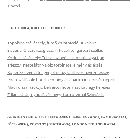
+ hotel
LEGUTÓBBI AJÁNLOTT CÉLPONTOK
Topolšica szálláshely, fürdő és látnivaló útikalauz
Sistiana: Olaszország északi, közeli tengerpart szállás
Kozina szálláshely: Trieszt szlovén szomszédsága tipp
Trieszt/Trieste látnivalók: története, élmény és érzés
Koper Szlovénia tenger, élmény, szállás és nevezetesség
Piran szállások: hotel, kemping és apartman keresés tippek
Madrid szállások: jó belvárosi hotel / szoba / ágy keresés
Ždiar szállás, nyaralás és hegyi túra útvonal Szlovákia
AZ IDEGENVEZETŐ SEGÍT: REPÜLŐJEGY, BUSZ- ÉS VONATJEGY: BUDAPEST,
BÉCS (WIEN), POZSONY (BRATISLAVA), LONDON STB. INDULÁSSAL