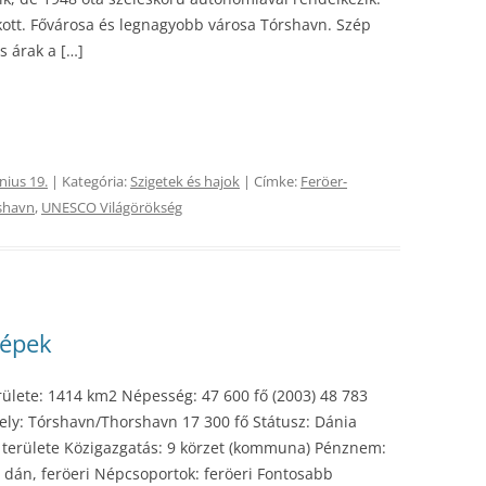
akott. Fővárosa és legnagyobb városa Tórshavn. Szép
 árak a […]
nius 19.
| Kategória:
Szigetek és hajok
| Címke:
Feröer-
shavn
,
UNESCO Világörökség
képek
erülete: 1414 km2 Népesség: 47 600 fő (2003) 48 783
ely: Tórshavn/Thorshavn 17 300 fő Státusz: Dánia
területe Közigazgatás: 9 körzet (kommuna) Pénznem:
 dán, feröeri Népcsoportok: feröeri Fontosabb