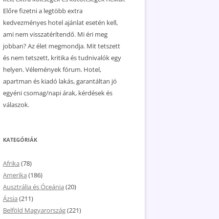
Előre fizetni a legtöbb extra
kedvezményes hotel ajánlat esetén kell,
ami nem visszatérítendő. Mi éri meg
jobban? Az élet megmondja. Mit tetszett
és nem tetszett, kritika és tudnivalók egy
helyen. Vélemények fórum. Hotel,
apartman és kiadó lakás, garantáltan jó
egyéni csomag/napi árak, kérdések és
válaszok.
KATEGÓRIÁK
Afrika
(78)
Amerika
(186)
Ausztrália és Óceánia
(20)
Ázsia
(211)
Belföld Magyarország
(221)