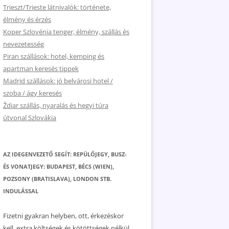
Trieszt/Trieste látnivalók: története,
élmény és érzés
Koper Szlovénia tenger, élmény, szállás és
nevezetesség
Piran szállások: hotel, kemping és
apartman keresés tippek
Madrid szállások: jó belvárosi hotel /
szoba / ágy keresés
Ždiar szállás, nyaralás és hegyi túra
útvonal Szlovákia
AZ IDEGENVEZETŐ SEGÍT: REPÜLŐJEGY, BUSZ-
ÉS VONATJEGY: BUDAPEST, BÉCS (WIEN),
POZSONY (BRATISLAVA), LONDON STB.
INDULÁSSAL
Fizetni gyakran helyben, ott, érkezéskor
kell, extra költségek és kötöttségek nélkül.