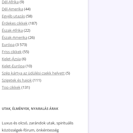
Dél-Afrika
(9)
Dél-Amerika
(44)
Egyéb utazás
(58)
Érdekes cikkek
(187)
Észak-Afrika
(22)
Észak-Amerika
(26)
Európa
(3 573)
Friss cikkek
(55)
Kelet-Ázsia
(6)
Kelet-Európa
(10)
Szép kártya az üdülési csekk helyett
(5)
Szigetek és hajok
(111)
Top cikkek
(131)
UTAK, ÉLMÉNYEK, NYARALÁS ÁRAK
Luxus és olcsó, zarándok utak, spirituális
közösségek-fórum, önkéntesség