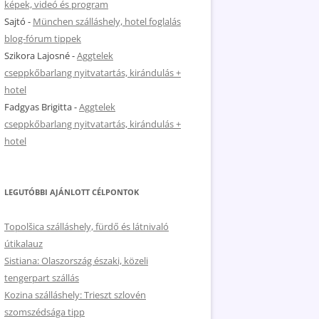
képek, videó és program
Sajtó
-
München szálláshely, hotel foglalás
blog-fórum tippek
Szikora Lajosné
-
Aggtelek
cseppkőbarlang nyitvatartás, kirándulás +
hotel
Fadgyas Brigitta
-
Aggtelek
cseppkőbarlang nyitvatartás, kirándulás +
hotel
LEGUTÓBBI AJÁNLOTT CÉLPONTOK
Topolšica szálláshely, fürdő és látnivaló
útikalauz
Sistiana: Olaszország északi, közeli
tengerpart szállás
Kozina szálláshely: Trieszt szlovén
szomszédsága tipp