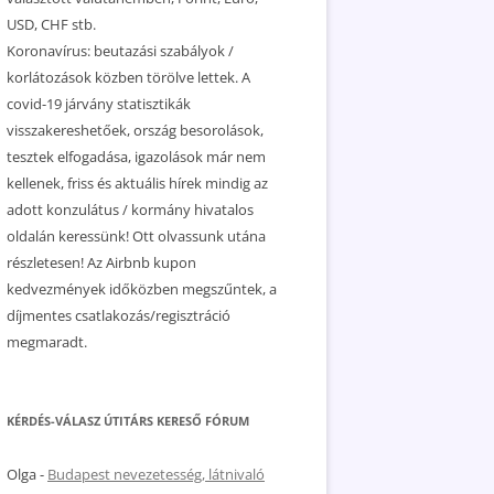
USD, CHF stb.
Koronavírus: beutazási szabályok /
korlátozások közben törölve lettek. A
covid-19 járvány statisztikák
visszakereshetőek, ország besorolások,
tesztek elfogadása, igazolások már nem
kellenek, friss és aktuális hírek mindig az
adott konzulátus / kormány hivatalos
oldalán keressünk! Ott olvassunk utána
részletesen! Az Airbnb kupon
kedvezmények időközben megszűntek, a
díjmentes csatlakozás/regisztráció
megmaradt.
KÉRDÉS-VÁLASZ ÚTITÁRS KERESŐ FÓRUM
Olga
-
Budapest nevezetesség, látnivaló