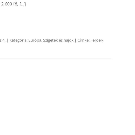
 2 600 fő, […]
s 4.
| Kategória:
Európa
,
Szigetek és hajok
| Címke:
Feröer-