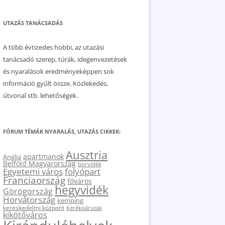
UTAZÁS TANÁCSADÁS
A több évtizedes hobbi, az utazási
tanácsadó szerep, túrák, idegenvezetések
és nyaralások eredményeképpen sok
információ gyűlt össze. Közlekedés,
útvonal stb. lehetőségek.
FÓRUM TÉMÁK NYARALÁS, UTAZÁS CIKKEK:
Ausztria
apartmanok
Anglia
Belföld Magyarország
borvidék
Egyetemi város
folyópart
Franciaország
főváros
hegyvidék
Görögország
Horvátország
kemping
kereskedelmi központ
Kerékpárutak
kikötőváros