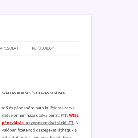
KAPCSOLAT
REPÜLŐJEGY
ADATVÉDELEM
JOGNYILATKOZAT
MÉDIAAJÁNLAT
SZÁLLÁS KERESÉS ÉS UTAZÁS SEGÍTSÉG
Idő és pénz spórolható külföldre utazva,
illetve onnan haza utalva pénzt:
ITT:
WISE
pénzváltás
Ingyenes regisztráció ITT
. A
valóban fizetendő összegeket láthatjuk a
választott valutanemben, Forint, Euro,