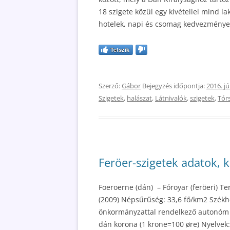
18 szigete közül egy kivétellel mind l
hotelek, napi és csomag kedvezményes
Tetszik
Szerző:
Gábor
Bejegyzés időpontja:
2016. jú
Szigetek
,
halászat
,
Látnivalók
,
szigetek
,
Tór
Feröer-szigetek adatok, 
Foeroerne (dán) – Fóroyar (feröeri) T
(2009) Népsűrűség: 33,6 fő/km2 Székh
önkormányzattal rendelkező autonóm 
dán korona (1 krone=100 øre) Nyelvek: