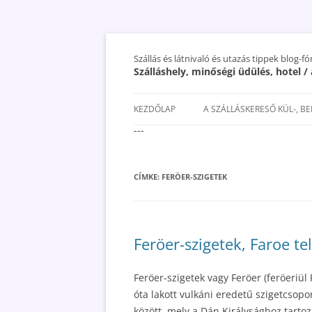
Szállás és látnivaló és utazás tippek blog-f
Szálláshely, minőségi üdülés, hotel 
KEZDŐLAP
A SZÁLLÁSKERESŐ KÜL-, B
---
SAN MARINO SZÁLLÁSOK ÉS
UTAZÁS OLCSÓBBAN 2018
CÍMKE:
FERÖER-SZIGETEK
Feröer-szigetek, Faroe te
Feröer-szigetek vagy Feröer (feröeriül
óta lakott vulkáni eredetű szigetcsopor
között, mely a Dán Királysághoz tarto