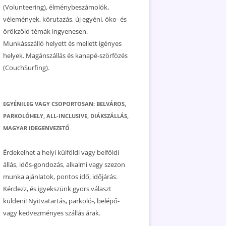
(Volunteering), élménybeszámolók,
vélemények, körutazás, új egyéni, öko- és
örökzöld témák ingyenesen.
Munkásszálló helyett és mellett igényes
helyek. Magánszállás és kanapé-szörfözés
(CouchSurfing).
EGYÉNILEG VAGY CSOPORTOSAN: BELVÁROS,
PARKOLÓHELY, ALL-INCLUSIVE, DIÁKSZÁLLÁS,
MAGYAR IDEGENVEZETŐ
Érdekelhet a helyi külföldi vagy belföldi
állás, idős-gondozás, alkalmi vagy szezon
munka ajánlatok, pontos idő, időjárás.
Kérdezz, és igyekszünk gyors választ
küldeni! Nyitvatartás, parkoló-, belépő-
vagy kedvezményes szállás árak.