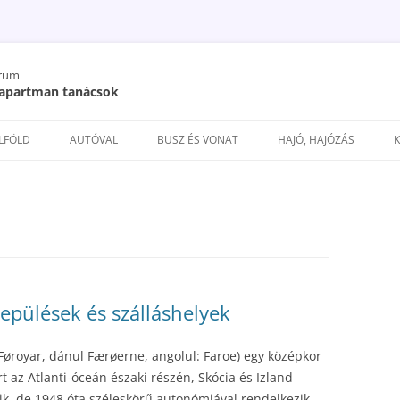
órum
/ apartman tanácsok
Kilépés
a
ELFÖLD
AUTÓVAL
BUSZ ÉS VONAT
HAJÓ, HAJÓZÁS
tartalomba
lepülések és szálláshelyek
 Føroyar, dánul Færøerne, angolul: Faroe) egy középkor
t az Atlanti-óceán északi részén, Skócia és Izland
zik, de 1948 óta széleskörű autonómiával rendelkezik.