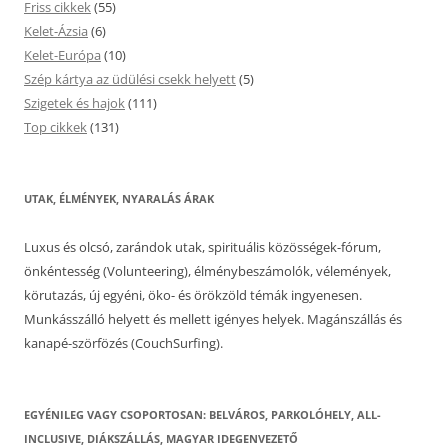
Friss cikkek
(55)
Kelet-Ázsia
(6)
Kelet-Európa
(10)
Szép kártya az üdülési csekk helyett
(5)
Szigetek és hajok
(111)
Top cikkek
(131)
UTAK, ÉLMÉNYEK, NYARALÁS ÁRAK
Luxus és olcsó, zarándok utak, spirituális közösségek-fórum,
önkéntesség (Volunteering), élménybeszámolók, vélemények,
körutazás, új egyéni, öko- és örökzöld témák ingyenesen.
Munkásszálló helyett és mellett igényes helyek. Magánszállás és
kanapé-szörfözés (CouchSurfing).
EGYÉNILEG VAGY CSOPORTOSAN: BELVÁROS, PARKOLÓHELY, ALL-
INCLUSIVE, DIÁKSZÁLLÁS, MAGYAR IDEGENVEZETŐ