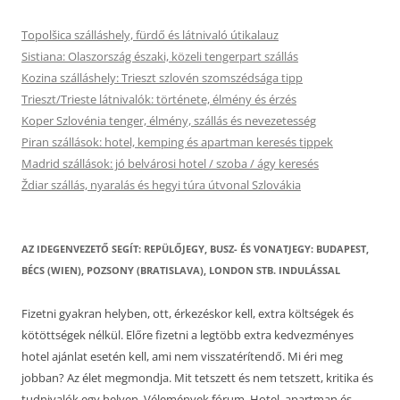
Topolšica szálláshely, fürdő és látnivaló útikalauz
Sistiana: Olaszország északi, közeli tengerpart szállás
Kozina szálláshely: Trieszt szlovén szomszédsága tipp
Trieszt/Trieste látnivalók: története, élmény és érzés
Koper Szlovénia tenger, élmény, szállás és nevezetesség
Piran szállások: hotel, kemping és apartman keresés tippek
Madrid szállások: jó belvárosi hotel / szoba / ágy keresés
Ždiar szállás, nyaralás és hegyi túra útvonal Szlovákia
AZ IDEGENVEZETŐ SEGÍT: REPÜLŐJEGY, BUSZ- ÉS VONATJEGY: BUDAPEST,
BÉCS (WIEN), POZSONY (BRATISLAVA), LONDON STB. INDULÁSSAL
Fizetni gyakran helyben, ott, érkezéskor kell, extra költségek és
kötöttségek nélkül. Előre fizetni a legtöbb extra kedvezményes
hotel ajánlat esetén kell, ami nem visszatérítendő. Mi éri meg
jobban? Az élet megmondja. Mit tetszett és nem tetszett, kritika és
tudnivalók egy helyen. Vélemények fórum. Hotel, apartman és