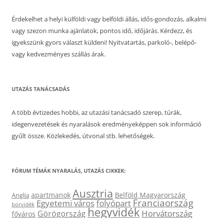
Érdekelhet a helyi külföldi vagy belföldi állás, idős-gondozás, alkalmi
vagy szezon munka ajánlatok, pontos idő, időjárás. Kérdezz, és
igyekszünk gyors választ küldeni! Nyitvatartás, parkoló-, belépő-
vagy kedvezményes szállás árak.
UTAZÁS TANÁCSADÁS
A több évtizedes hobbi, az utazási tanácsadó szerep, túrák,
idegenvezetések és nyaralások eredményeképpen sok információ
gyűlt össze. Közlekedés, útvonal stb. lehetőségek.
FÓRUM TÉMÁK NYARALÁS, UTAZÁS CIKKEK:
Ausztria
apartmanok
Belföld Magyarország
Anglia
Franciaország
Egyetemi város
folyópart
borvidék
hegyvidék
Horvátország
Görögország
főváros