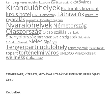
kikötőváros
kemping
kereskedelmi központ
Kerékpárutak
Kirándulóhelyek
Kulturális központ
Látnivalók
luxus hotel
Luxus lakosztály
múzeum
nyaralás
nyaralás Horvátországban
Nyaralóhelyek
Németország
Olaszország
Olcsó szállás
parkok
Spanyolország
szigetek
strandok
Svájc
Szlovákia
Síelés
Sípálya
Szórakozóhelyek
Tengerparti üdülőhely
tengerpartok
termálfürdő
történelmi város
tópart
UNESCO Világörökség
wellness
útikalauz
TENGERPART, VÍZPARTI, KUTYÁVAL UTAZÁS VÉLEMÉNYEK, REPÜLŐJEGY
ÁRAK
Kedveltek: