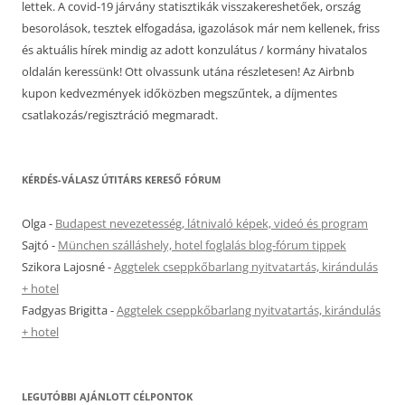
lettek. A covid-19 járvány statisztikák visszakereshetőek, ország
besorolások, tesztek elfogadása, igazolások már nem kellenek, friss
és aktuális hírek mindig az adott konzulátus / kormány hivatalos
oldalán keressünk! Ott olvassunk utána részletesen! Az Airbnb
kupon kedvezmények időközben megszűntek, a díjmentes
csatlakozás/regisztráció megmaradt.
KÉRDÉS-VÁLASZ ÚTITÁRS KERESŐ FÓRUM
Olga
-
Budapest nevezetesség, látnivaló képek, videó és program
Sajtó
-
München szálláshely, hotel foglalás blog-fórum tippek
Szikora Lajosné
-
Aggtelek cseppkőbarlang nyitvatartás, kirándulás
+ hotel
Fadgyas Brigitta
-
Aggtelek cseppkőbarlang nyitvatartás, kirándulás
+ hotel
LEGUTÓBBI AJÁNLOTT CÉLPONTOK