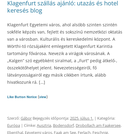
Klagenfurt szállás ajánló: utazás és hotel
keresés blog
Klagenfurt Egyetemi város, ahol alsóbb szinten szintén
sokféle képzés van, fejlett és sokszínű nemzetközi oktatás
van a városban. Kulturális és kereskedelmi központ. A
Wörthi-tó rózsájaként emlegetett Klagenfurt Karintia
tartomány fővárosa. Nevezik a virágok városának. A
„Kalgen” szó egyébként siralmat, a „Furt” pedig átkelő-,
összekötőhelyet jelent. Nevezetességeiről, fő
látványosságairól egy másik cikkben írtunk, alább
hivatkozunk rá. […]
(
)
Like Button Notice
view
Szerző:
Gábor
Bejegyzés időpontja:
2025. július 1.
| Kategória:
Európa
| Címke:
Ausztria
,
Bodensdorf
,
Drobollach am Faakersee
,
Ebenthal
,
Egyetemi város
,
Faak am See
,
Ferlach
,
Feschnig
,