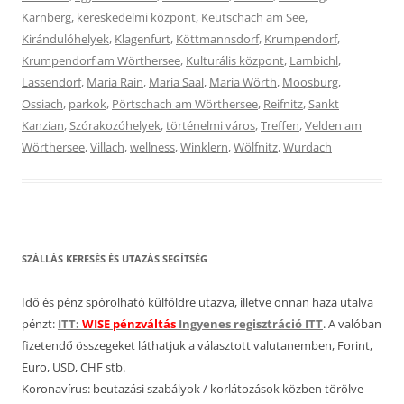
Karnberg
,
kereskedelmi központ
,
Keutschach am See
,
Kirándulóhelyek
,
Klagenfurt
,
Köttmannsdorf
,
Krumpendorf
,
Krumpendorf am Wörthersee
,
Kulturális központ
,
Lambichl
,
Lassendorf
,
Maria Rain
,
Maria Saal
,
Maria Wörth
,
Moosburg
,
Ossiach
,
parkok
,
Pörtschach am Wörthersee
,
Reifnitz
,
Sankt
Kanzian
,
Szórakozóhelyek
,
történelmi város
,
Treffen
,
Velden am
Wörthersee
,
Villach
,
wellness
,
Winklern
,
Wölfnitz
,
Wurdach
SZÁLLÁS KERESÉS ÉS UTAZÁS SEGÍTSÉG
Idő és pénz spórolható külföldre utazva, illetve onnan haza utalva
pénzt:
ITT:
WISE pénzváltás
Ingyenes regisztráció ITT
. A valóban
fizetendő összegeket láthatjuk a választott valutanemben, Forint,
Euro, USD, CHF stb.
Koronavírus: beutazási szabályok / korlátozások közben törölve