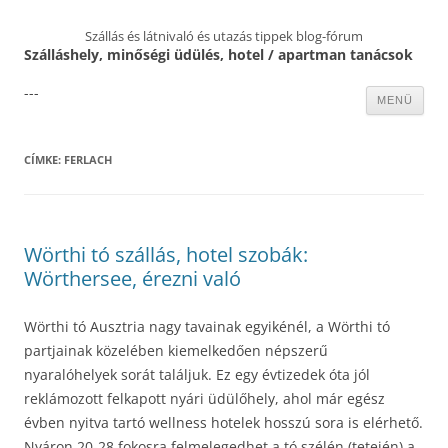
Szállás és látnivaló és utazás tippek blog-fórum
Szálláshely, minőségi üdülés, hotel / apartman tanácsok
---
Kilépés
MENÜ
a
tartalomba
CÍMKE:
FERLACH
Wörthi tó szállás, hotel szobák:
Wörthersee, érezni való
Wörthi tó Ausztria nagy tavainak egyikénél, a Wörthi tó
partjainak közelében kiemelkedően népszerű
nyaralóhelyek sorát találjuk. Ez egy évtizedek óta jól
reklámozott felkapott nyári üdülőhely, ahol már egész
évben nyitva tartó wellness hotelek hosszú sora is elérhető.
Nyáron 20-28 fokosra felmelegedhet a tó szélén (tetején) a