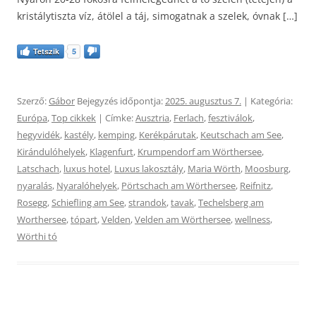
kristálytiszta víz, átölel a táj, simogatnak a szelek, óvnak […]
Tetszik
5
Szerző:
Gábor
Bejegyzés időpontja:
2025. augusztus 7.
| Kategória:
Európa
,
Top cikkek
| Címke:
Ausztria
,
Ferlach
,
fesztiválok
,
hegyvidék
,
kastély
,
kemping
,
Kerékpárutak
,
Keutschach am See
,
Kirándulóhelyek
,
Klagenfurt
,
Krumpendorf am Wörthersee
,
Latschach
,
luxus hotel
,
Luxus lakosztály
,
Maria Wörth
,
Moosburg
,
nyaralás
,
Nyaralóhelyek
,
Pörtschach am Wörthersee
,
Reifnitz
,
Rosegg
,
Schiefling am See
,
strandok
,
tavak
,
Techelsberg am
Worthersee
,
tópart
,
Velden
,
Velden am Wörthersee
,
wellness
,
Wörthi tó