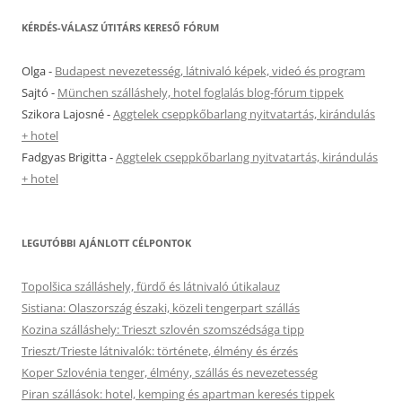
KÉRDÉS-VÁLASZ ÚTITÁRS KERESŐ FÓRUM
Olga
-
Budapest nevezetesség, látnivaló képek, videó és program
Sajtó
-
München szálláshely, hotel foglalás blog-fórum tippek
Szikora Lajosné
-
Aggtelek cseppkőbarlang nyitvatartás, kirándulás
+ hotel
Fadgyas Brigitta
-
Aggtelek cseppkőbarlang nyitvatartás, kirándulás
+ hotel
LEGUTÓBBI AJÁNLOTT CÉLPONTOK
Topolšica szálláshely, fürdő és látnivaló útikalauz
Sistiana: Olaszország északi, közeli tengerpart szállás
Kozina szálláshely: Trieszt szlovén szomszédsága tipp
Trieszt/Trieste látnivalók: története, élmény és érzés
Koper Szlovénia tenger, élmény, szállás és nevezetesség
Piran szállások: hotel, kemping és apartman keresés tippek