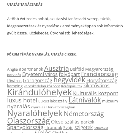
UTAZÁS TANÁCSADÁS
A több évtizedes hobbi, az utazási tanácsadó szerep, túrák,
idegenvezetések és nyaralások eredményeképpen sok információ
gyűlt össze. Közlekedés, útvonal stb. lehetőségek.
FÓRUM TÉMÁK NYARALÁS, UTAZÁS CIKKEK:
Ausztria
apartmanok
Belföld Magyarország
Anglia
Franciaország
Egyetemi város
folyópart
borvidék
hegyvidék
Horvátország
Görögország
főváros
kikötőváros
kemping
kereskedelmi központ
Kerékpárutak
Kirándulóhelyek
Kulturális központ
Látnivalók
luxus hotel
Luxus lakosztály
múzeum
nyaralás
nyaralás Horvátországban
Nyaralóhelyek
Németország
Olaszország
Olcsó szállás
parkok
Spanyolország
szigetek
strandok
Svájc
Szlovákia
Síelés