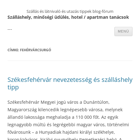
Szállás és látnivaló és utazás tippek blog-fórum
Szálláshely, minőségi üdülés, hotel / apartman tanácsok
---
Kilépés
MENÜ
a
tartalomba
CÍMKE:
FEHÉRVÁRCSURGÓ
Székesfehérvár nevezetesség és szálláshely
tipp
Székesfehérvár Megyei jogú város a Dunántúlon,
Magyarország kilencedik legnépesebb városa, melynek
állandó lakossága meghaladja a 110 000 főt. Az egyik
legnagyobb múltú és legrégebbi magyar város, történelmi
fővárosunk – a Hunyadiak hajdani királyi székhelye,
koronázóváros, királyi nyugvóhely (temetkezési hely). A