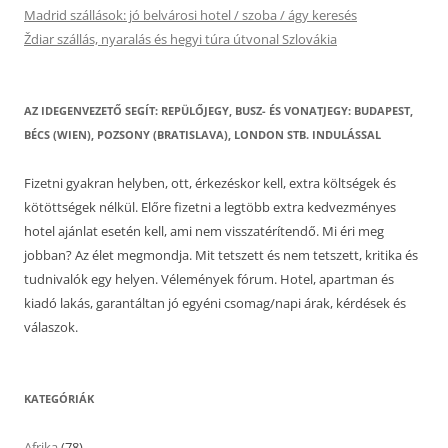
Madrid szállások: jó belvárosi hotel / szoba / ágy keresés
Ždiar szállás, nyaralás és hegyi túra útvonal Szlovákia
AZ IDEGENVEZETŐ SEGÍT: REPÜLŐJEGY, BUSZ- ÉS VONATJEGY: BUDAPEST,
BÉCS (WIEN), POZSONY (BRATISLAVA), LONDON STB. INDULÁSSAL
Fizetni gyakran helyben, ott, érkezéskor kell, extra költségek és
kötöttségek nélkül. Előre fizetni a legtöbb extra kedvezményes
hotel ajánlat esetén kell, ami nem visszatérítendő. Mi éri meg
jobban? Az élet megmondja. Mit tetszett és nem tetszett, kritika és
tudnivalók egy helyen. Vélemények fórum. Hotel, apartman és
kiadó lakás, garantáltan jó egyéni csomag/napi árak, kérdések és
válaszok.
KATEGÓRIÁK
Afrika
(78)