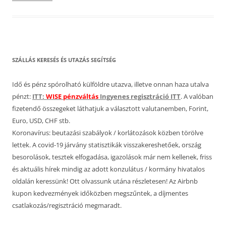
SZÁLLÁS KERESÉS ÉS UTAZÁS SEGÍTSÉG
Idő és pénz spórolható külföldre utazva, illetve onnan haza utalva
pénzt:
ITT:
WISE pénzváltás
Ingyenes regisztráció ITT
. A valóban
fizetendő összegeket láthatjuk a választott valutanemben, Forint,
Euro, USD, CHF stb.
Koronavírus: beutazási szabályok / korlátozások közben törölve
lettek. A covid-19 járvány statisztikák visszakereshetőek, ország
besorolások, tesztek elfogadása, igazolások már nem kellenek, friss
és aktuális hírek mindig az adott konzulátus / kormány hivatalos
oldalán keressünk! Ott olvassunk utána részletesen! Az Airbnb
kupon kedvezmények időközben megszűntek, a díjmentes
csatlakozás/regisztráció megmaradt.