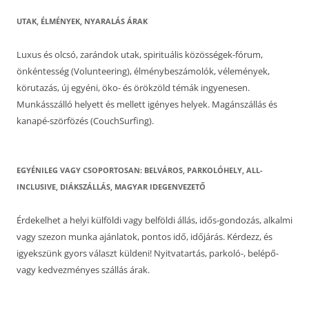
UTAK, ÉLMÉNYEK, NYARALÁS ÁRAK
Luxus és olcsó, zarándok utak, spirituális közösségek-fórum,
önkéntesség (Volunteering), élménybeszámolók, vélemények,
körutazás, új egyéni, öko- és örökzöld témák ingyenesen.
Munkásszálló helyett és mellett igényes helyek. Magánszállás és
kanapé-szörfözés (CouchSurfing).
EGYÉNILEG VAGY CSOPORTOSAN: BELVÁROS, PARKOLÓHELY, ALL-
INCLUSIVE, DIÁKSZÁLLÁS, MAGYAR IDEGENVEZETŐ
Érdekelhet a helyi külföldi vagy belföldi állás, idős-gondozás, alkalmi
vagy szezon munka ajánlatok, pontos idő, időjárás. Kérdezz, és
igyekszünk gyors választ küldeni! Nyitvatartás, parkoló-, belépő-
vagy kedvezményes szállás árak.