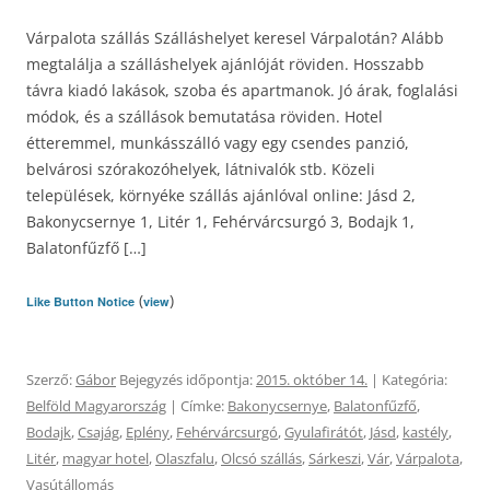
Várpalota szállás Szálláshelyet keresel Várpalotán? Alább
megtalálja a szálláshelyek ajánlóját röviden. Hosszabb
távra kiadó lakások, szoba és apartmanok. Jó árak, foglalási
módok, és a szállások bemutatása röviden. Hotel
étteremmel, munkásszálló vagy egy csendes panzió,
belvárosi szórakozóhelyek, látnivalók stb. Közeli
települések, környéke szállás ajánlóval online: Jásd 2,
Bakonycsernye 1, Litér 1, Fehérvárcsurgó 3, Bodajk 1,
Balatonfűzfő […]
(
)
Like Button Notice
view
Szerző:
Gábor
Bejegyzés időpontja:
2015. október 14.
| Kategória:
Belföld Magyarország
| Címke:
Bakonycsernye
,
Balatonfűzfő
,
Bodajk
,
Csajág
,
Eplény
,
Fehérvárcsurgó
,
Gyulafirátót
,
Jásd
,
kastély
,
Litér
,
magyar hotel
,
Olaszfalu
,
Olcsó szállás
,
Sárkeszi
,
Vár
,
Várpalota
,
Vasútállomás