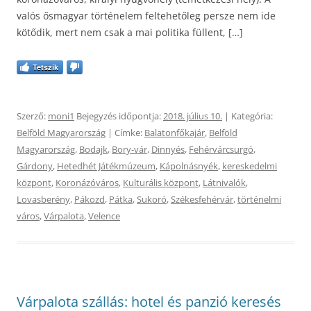
valós ősmagyar történelem feltehetőleg persze nem ide
kötődik, mert nem csak a mai politika füllent, […]
Tetszik
Szerző:
moni1
Bejegyzés időpontja:
2018. július 10.
| Kategória:
Belföld Magyarország
| Címke:
Balatonfőkajár
,
Belföld
Magyarország
,
Bodajk
,
Bory-vár
,
Dinnyés
,
Fehérvárcsurgó
,
Gárdony
,
Hetedhét Játékmúzeum
,
Kápolnásnyék
,
kereskedelmi
központ
,
Koronázóváros
,
Kulturális központ
,
Látnivalók
,
Lovasberény
,
Pákozd
,
Pátka
,
Sukoró
,
Székesfehérvár
,
történelmi
város
,
Várpalota
,
Velence
Várpalota szállás: hotel és panzió keresés