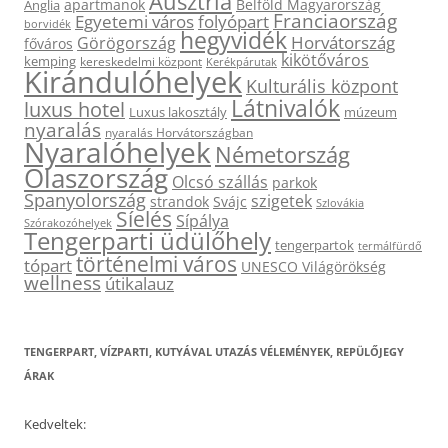
Ausztria
apartmanok
Belföld Magyarország
Anglia
Franciaország
Egyetemi város
folyópart
borvidék
hegyvidék
Horvátország
Görögország
főváros
kikötőváros
kemping
kereskedelmi központ
Kerékpárutak
Kirándulóhelyek
Kulturális központ
Látnivalók
luxus hotel
Luxus lakosztály
múzeum
nyaralás
nyaralás Horvátországban
Nyaralóhelyek
Németország
Olaszország
Olcsó szállás
parkok
Spanyolország
szigetek
strandok
Svájc
Szlovákia
Síelés
Sípálya
Szórakozóhelyek
Tengerparti üdülőhely
tengerpartok
termálfürdő
történelmi város
tópart
UNESCO Világörökség
wellness
útikalauz
TENGERPART, VÍZPARTI, KUTYÁVAL UTAZÁS VÉLEMÉNYEK, REPÜLŐJEGY
ÁRAK
Kedveltek: