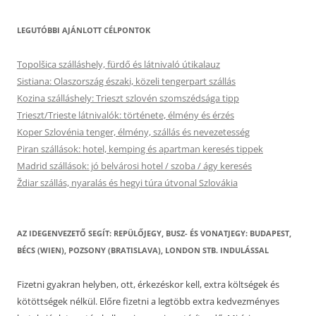
LEGUTÓBBI AJÁNLOTT CÉLPONTOK
Topolšica szálláshely, fürdő és látnivaló útikalauz
Sistiana: Olaszország északi, közeli tengerpart szállás
Kozina szálláshely: Trieszt szlovén szomszédsága tipp
Trieszt/Trieste látnivalók: története, élmény és érzés
Koper Szlovénia tenger, élmény, szállás és nevezetesség
Piran szállások: hotel, kemping és apartman keresés tippek
Madrid szállások: jó belvárosi hotel / szoba / ágy keresés
Ždiar szállás, nyaralás és hegyi túra útvonal Szlovákia
AZ IDEGENVEZETŐ SEGÍT: REPÜLŐJEGY, BUSZ- ÉS VONATJEGY: BUDAPEST,
BÉCS (WIEN), POZSONY (BRATISLAVA), LONDON STB. INDULÁSSAL
Fizetni gyakran helyben, ott, érkezéskor kell, extra költségek és
kötöttségek nélkül. Előre fizetni a legtöbb extra kedvezményes