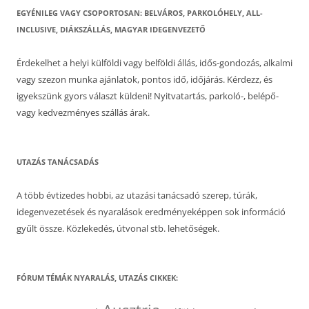
EGYÉNILEG VAGY CSOPORTOSAN: BELVÁROS, PARKOLÓHELY, ALL-
INCLUSIVE, DIÁKSZÁLLÁS, MAGYAR IDEGENVEZETŐ
Érdekelhet a helyi külföldi vagy belföldi állás, idős-gondozás, alkalmi
vagy szezon munka ajánlatok, pontos idő, időjárás. Kérdezz, és
igyekszünk gyors választ küldeni! Nyitvatartás, parkoló-, belépő-
vagy kedvezményes szállás árak.
UTAZÁS TANÁCSADÁS
A több évtizedes hobbi, az utazási tanácsadó szerep, túrák,
idegenvezetések és nyaralások eredményeképpen sok információ
gyűlt össze. Közlekedés, útvonal stb. lehetőségek.
FÓRUM TÉMÁK NYARALÁS, UTAZÁS CIKKEK: