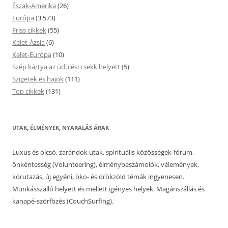
Észak-Amerika
(26)
Európa
(3 573)
Friss cikkek
(55)
Kelet-Ázsia
(6)
Kelet-Európa
(10)
Szép kártya az üdülési csekk helyett
(5)
Szigetek és hajok
(111)
Top cikkek
(131)
UTAK, ÉLMÉNYEK, NYARALÁS ÁRAK
Luxus és olcsó, zarándok utak, spirituális közösségek-fórum,
önkéntesség (Volunteering), élménybeszámolók, vélemények,
körutazás, új egyéni, öko- és örökzöld témák ingyenesen.
Munkásszálló helyett és mellett igényes helyek. Magánszállás és
kanapé-szörfözés (CouchSurfing).