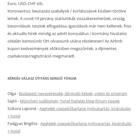
Euro, USD, CHF stb.
Koronavírus: beutazási szabályok / korlátozások közben törölve
lettek. A covid-19 járvány statisztikák visszakereshetőek, ország
besorolások, tesztek elfogadása, igazolások már nem kellenek, friss
és aktuális hírek mindig az adott konzulátus / kormány hivatalos
oldalán keressünk! Ott olvassunk utána részletesen! Az Airbnb
kupon kedvezmények időközben megszűntek, a díjmentes
csatlakozás/regisztráció megmaradt.
KÉRDÉS-VÁLASZ ÚTITÁRS KERESŐ FÓRUM
Olga
-
Budapest nevezetesség, látnivaló képek, videó és program
Sajtó
-
München szálláshely, hotel foglalás blog-fórum tippek
Szikora Lajosné
-
Aggtelek cseppkőbarlang nyitvatartás, kirándulás
+ hotel
Fadgyas Brigitta
-
Aggtelek cseppkőbarlang nyitvatartás, kirándulás
+ hotel