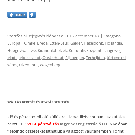
Tetszik
Szerző:
tibi
Bejegyzés időpontja:
2015. december 18.
| Kategória:
Európa
| Címke:
Breda
,
Etten-Leur
,
Galder
,
Hazeldonk
,
Hollandia
,
Hooge Zwaluwe
,
Kirándulóhelyek
,
Kulturális központ
,
Langeweg
,
Made
,
Molenschot
,
Oosterhout
,
Rijsbergen
,
Terheijden
,
történelmi
város
,
Ulvenhout
,
Wagenberg
SZÁLLÁS KERESÉS ÉS UTAZÁS SEGÍTSÉG
Idő és pénz spórolható külföldre utazva, illetve onnan haza utalva
pénzt:
ITT:
WISE pénzváltás
Ingyenes regisztráció ITT
. A valóban
fizetendő összegeket láthatjuk a választott valutanemben, Forint,