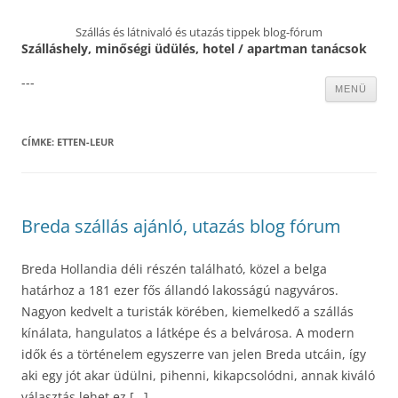
Szállás és látnivaló és utazás tippek blog-fórum
Szálláshely, minőségi üdülés, hotel / apartman tanácsok
---
Kilépés
MENÜ
a
tartalomba
CÍMKE:
ETTEN-LEUR
Breda szállás ajánló, utazás blog fórum
Breda Hollandia déli részén található, közel a belga
határhoz a 181 ezer fős állandó lakosságú nagyváros.
Nagyon kedvelt a turisták körében, kiemelkedő a szállás
kínálata, hangulatos a látképe és a belvárosa. A modern
idők és a történelem egyszerre van jelen Breda utcáin, így
aki egy jót akar üdülni, pihenni, kikapcsolódni, annak kiváló
választás lehet ez […]