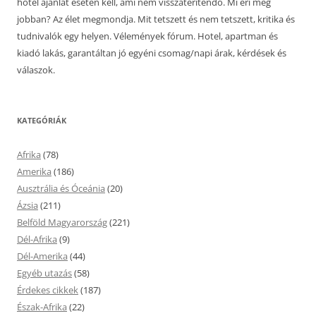
hotel ajánlat esetén kell, ami nem visszatérítendő. Mi éri meg
jobban? Az élet megmondja. Mit tetszett és nem tetszett, kritika és
tudnivalók egy helyen. Vélemények fórum. Hotel, apartman és
kiadó lakás, garantáltan jó egyéni csomag/napi árak, kérdések és
válaszok.
KATEGÓRIÁK
Afrika
(78)
Amerika
(186)
Ausztrália és Óceánia
(20)
Ázsia
(211)
Belföld Magyarország
(221)
Dél-Afrika
(9)
Dél-Amerika
(44)
Egyéb utazás
(58)
Érdekes cikkek
(187)
Észak-Afrika
(22)