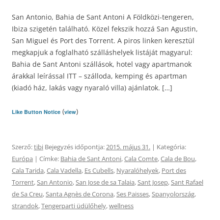
San Antonio, Bahia de Sant Antoni A Földközi-tengeren,
Ibiza szigetén található. Közel fekszik hozzá San Agustin,
San Miguel és Port des Torrent. A piros linken keresztül
megkapjuk a foglalható szálláshelyek listáját magyarul:
Bahia de Sant Antoni szállások, hotel vagy apartmanok
árakkal leírással ITT – szálloda, kemping és apartman
(kiadó ház, lakás vagy nyaraló villa) ajánlatok. […]
(
)
Like Button Notice
view
Szerző:
tibi
Bejegyzés időpontja:
2015. május 31.
| Kategória:
Európa
| Címke:
Bahia de Sant Antoni
,
Cala Comte
,
Cala de Bou
,
Cala Tarida
,
Cala Vadella
,
Es Cubells
,
Nyaralóhelyek
,
Port des
Torrent
,
San Antonio
,
San Jose de sa Talaia
,
Sant Josep
,
Sant Rafael
de Sa Creu
,
Santa Agnès de Corona
,
Ses Paisses
,
Spanyolország
,
strandok
,
Tengerparti üdülőhely
,
wellness