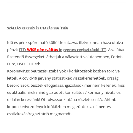
SZÁLLÁS KERESÉS ÉS UTAZÁS SEGÍTSÉG
Idő és pénz spórolható külföldre utazva, illetve onnan haza utalva
pénzt:
ITT:
WISE pénzváltás
Ingyenes regisztráció ITT
. A valóban
fizetendő összegeket láthatjuk a választott valutanemben, Forint,
Euro, USD, CHF stb.
Koronavírus: beutazási szabályok / korlátozások közben törölve
lettek. A covid-19 járvány statisztikák visszakereshetőek, ország
besorolások, tesztek elfogadása, igazolások már nem kellenek, friss
és aktuális hírek mindig az adott konzulátus / kormány hivatalos
oldalán keressünk! Ott olvassunk utána részletesen! Az Airbnb
kupon kedvezmények időközben megszűntek, a díjmentes
csatlakozás/regisztráció megmaradt.