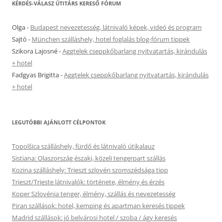
KÉRDÉS-VÁLASZ ÚTITÁRS KERESŐ FÓRUM
Olga
-
Budapest nevezetesség, látnivaló képek, videó és program
Sajtó
-
München szálláshely, hotel foglalás blog-fórum tippek
Szikora Lajosné
-
Aggtelek cseppkőbarlang nyitvatartás, kirándulás
+ hotel
Fadgyas Brigitta
-
Aggtelek cseppkőbarlang nyitvatartás, kirándulás
+ hotel
LEGUTÓBBI AJÁNLOTT CÉLPONTOK
Topolšica szálláshely, fürdő és látnivaló útikalauz
Sistiana: Olaszország északi, közeli tengerpart szállás
Kozina szálláshely: Trieszt szlovén szomszédsága tipp
Trieszt/Trieste látnivalók: története, élmény és érzés
Koper Szlovénia tenger, élmény, szállás és nevezetesség
Piran szállások: hotel, kemping és apartman keresés tippek
Madrid szállások: jó belvárosi hotel / szoba / ágy keresés