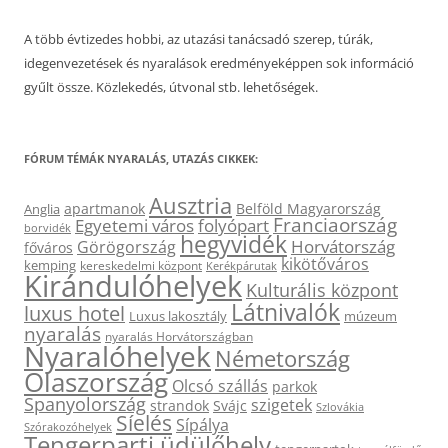
A több évtizedes hobbi, az utazási tanácsadó szerep, túrák,
idegenvezetések és nyaralások eredményeképpen sok információ
gyűlt össze. Közlekedés, útvonal stb. lehetőségek.
FÓRUM TÉMÁK NYARALÁS, UTAZÁS CIKKEK:
Ausztria
apartmanok
Belföld Magyarország
Anglia
Franciaország
Egyetemi város
folyópart
borvidék
hegyvidék
Horvátország
Görögország
főváros
kikötőváros
kemping
kereskedelmi központ
Kerékpárutak
Kirándulóhelyek
Kulturális központ
Látnivalók
luxus hotel
Luxus lakosztály
múzeum
nyaralás
nyaralás Horvátországban
Nyaralóhelyek
Németország
Olaszország
Olcsó szállás
parkok
Spanyolország
szigetek
strandok
Svájc
Szlovákia
Síelés
Sípálya
Szórakozóhelyek
Tengerparti üdülőhely