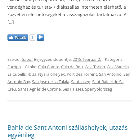
vendégház és turista- / diákszállás interneten elérhető, a
közvetlen elérhetőségeket a visszaigazolás tartalmazza. A
[…]
Tetszik
1
Szerző:
Gábor
Bejegyzés időpontja:
2018. február 2.
| Kategória:
Európa
| Címke:
Cala Comte
,
Cala de Bou
,
Cala Tarida
,
Cala Vadella
,
Es Cubells
,
Ibiza
,
Nyaralóhelyek
,
Port des Torrent
,
San Antonio
,
San
Antonio Bay
,
San Jose de sa Talaia
,
Sant Josep
,
Sant Rafael de Sa
Creu
,
Santa Agnès de Corona
,
Ses Paisses
,
Spanyolország
Bahia de Sant Antoni szálláshelyek, utazás
egyénileg