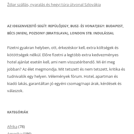
Ždiar szállás, nyaralás és hegyi túra útvonal Szlovákia
AZ IDEGENVEZETŐ SEGÍT: REPÜLŐJEGY, BUSZ- ÉS VONATJEGY: BUDAPEST,
BÉCS (WIEN), POZSONY (BRATISLAVA), LONDON STB. INDULÁSSAL
Fizetni gyakran helyben, ott, érkezéskor kell, extra költségek és
kötöttségek nélkül. Előre fizetni a legtöbb extra kedvezményes
hotel ajánlat esetén kell, ami nem visszatérítendő. Mi éri meg
jobban? Az élet megmondja. Mit tetszett és nem tetszett, kritika és
tudnivalók egy helyen. Vélemények fórum. Hotel, apartman és
kiadó lakás, garantáltan jó egyéni csomag/napi árak, kérdések és
válaszok.
KATEGÓRIÁK
Afrika
(78)
Amerika
(186)