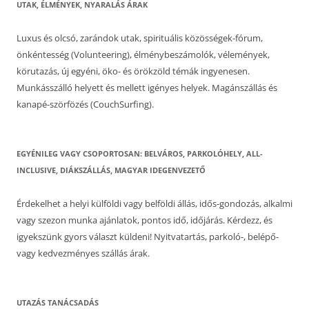
UTAK, ÉLMÉNYEK, NYARALÁS ÁRAK
Luxus és olcsó, zarándok utak, spirituális közösségek-fórum,
önkéntesség (Volunteering), élménybeszámolók, vélemények,
körutazás, új egyéni, öko- és örökzöld témák ingyenesen.
Munkásszálló helyett és mellett igényes helyek. Magánszállás és
kanapé-szörfözés (CouchSurfing).
EGYÉNILEG VAGY CSOPORTOSAN: BELVÁROS, PARKOLÓHELY, ALL-
INCLUSIVE, DIÁKSZÁLLÁS, MAGYAR IDEGENVEZETŐ
Érdekelhet a helyi külföldi vagy belföldi állás, idős-gondozás, alkalmi
vagy szezon munka ajánlatok, pontos idő, időjárás. Kérdezz, és
igyekszünk gyors választ küldeni! Nyitvatartás, parkoló-, belépő-
vagy kedvezményes szállás árak.
UTAZÁS TANÁCSADÁS