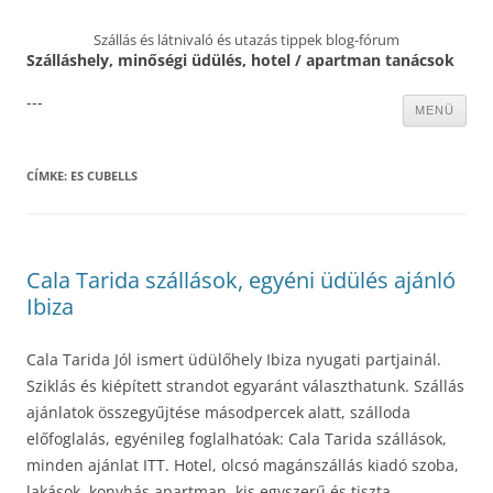
Szállás és látnivaló és utazás tippek blog-fórum
Szálláshely, minőségi üdülés, hotel / apartman tanácsok
---
Kilépés
MENÜ
a
tartalomba
CÍMKE:
ES CUBELLS
Cala Tarida szállások, egyéni üdülés ajánló
Ibiza
Cala Tarida Jól ismert üdülőhely Ibiza nyugati partjainál.
Sziklás és kiépített strandot egyaránt választhatunk. Szállás
ajánlatok összegyűjtése másodpercek alatt, szálloda
előfoglalás, egyénileg foglalhatóak: Cala Tarida szállások,
minden ajánlat ITT. Hotel, olcsó magánszállás kiadó szoba,
lakások, konyhás apartman, kis egyszerű és tiszta