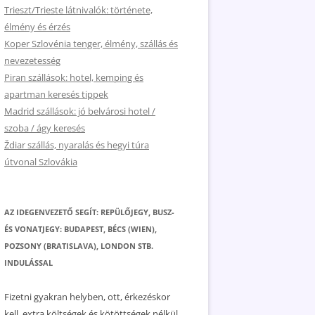
Trieszt/Trieste látnivalók: története,
élmény és érzés
Koper Szlovénia tenger, élmény, szállás és
nevezetesség
Piran szállások: hotel, kemping és
apartman keresés tippek
Madrid szállások: jó belvárosi hotel /
szoba / ágy keresés
Ždiar szállás, nyaralás és hegyi túra
útvonal Szlovákia
AZ IDEGENVEZETŐ SEGÍT: REPÜLŐJEGY, BUSZ-
ÉS VONATJEGY: BUDAPEST, BÉCS (WIEN),
POZSONY (BRATISLAVA), LONDON STB.
INDULÁSSAL
Fizetni gyakran helyben, ott, érkezéskor
kell, extra költségek és kötöttségek nélkül.