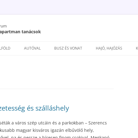
órum
/ apartman tanácsok
Kilépés
a
ELFÖLD
AUTÓVAL
BUSZ ÉS VONAT
HAJÓ, HAJÓZÁS
tartalomba
zetesség és szálláshely
 séták a város szép utcáin és a parkokban – Szerencs
ikusabb magyar kisváros igazán elbűvölő hely,
dővel, na és persze a híresen finom csokival. Megkapó