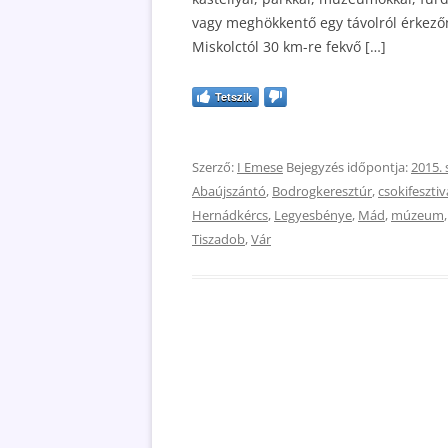
vagy meghökkentő egy távolról érkezőne
Miskolctól 30 km-re fekvő […]
Tetszik
Szerző:
I Emese
Bejegyzés időpontja:
2015.
Abaújszántó
,
Bodrogkeresztúr
,
csokifesztiv
Hernádkércs
,
Legyesbénye
,
Mád
,
múzeum
Tiszadob
,
Vár