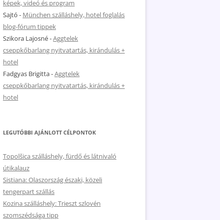
képek, videó és program
Sajtó
-
München szálláshely, hotel foglalás
blog-fórum tippek
Szikora Lajosné
-
Aggtelek
cseppkőbarlang nyitvatartás, kirándulás +
hotel
Fadgyas Brigitta
-
Aggtelek
cseppkőbarlang nyitvatartás, kirándulás +
hotel
LEGUTÓBBI AJÁNLOTT CÉLPONTOK
Topolšica szálláshely, fürdő és látnivaló
útikalauz
Sistiana: Olaszország északi, közeli
tengerpart szállás
Kozina szálláshely: Trieszt szlovén
szomszédsága tipp