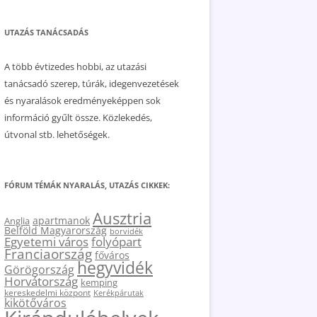
UTAZÁS TANÁCSADÁS
A több évtizedes hobbi, az utazási
tanácsadó szerep, túrák, idegenvezetések
és nyaralások eredményeképpen sok
információ gyűlt össze. Közlekedés,
útvonal stb. lehetőségek.
FÓRUM TÉMÁK NYARALÁS, UTAZÁS CIKKEK:
Ausztria
apartmanok
Anglia
Belföld Magyarország
borvidék
Egyetemi város
folyópart
Franciaország
főváros
hegyvidék
Görögország
Horvátország
kemping
kereskedelmi központ
Kerékpárutak
kikötőváros