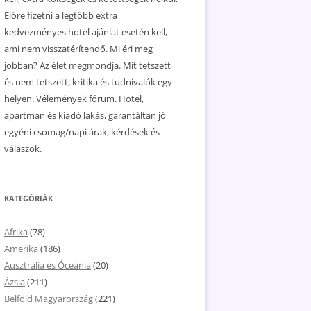
Előre fizetni a legtöbb extra
kedvezményes hotel ajánlat esetén kell,
ami nem visszatérítendő. Mi éri meg
jobban? Az élet megmondja. Mit tetszett
és nem tetszett, kritika és tudnivalók egy
helyen. Vélemények fórum. Hotel,
apartman és kiadó lakás, garantáltan jó
egyéni csomag/napi árak, kérdések és
válaszok.
KATEGÓRIÁK
Afrika
(78)
Amerika
(186)
Ausztrália és Óceánia
(20)
Ázsia
(211)
Belföld Magyarország
(221)