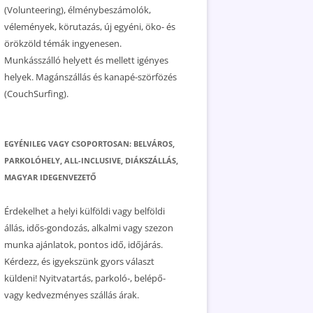
(Volunteering), élménybeszámolók,
vélemények, körutazás, új egyéni, öko- és
örökzöld témák ingyenesen.
Munkásszálló helyett és mellett igényes
helyek. Magánszállás és kanapé-szörfözés
(CouchSurfing).
EGYÉNILEG VAGY CSOPORTOSAN: BELVÁROS,
PARKOLÓHELY, ALL-INCLUSIVE, DIÁKSZÁLLÁS,
MAGYAR IDEGENVEZETŐ
Érdekelhet a helyi külföldi vagy belföldi
állás, idős-gondozás, alkalmi vagy szezon
munka ajánlatok, pontos idő, időjárás.
Kérdezz, és igyekszünk gyors választ
küldeni! Nyitvatartás, parkoló-, belépő-
vagy kedvezményes szállás árak.