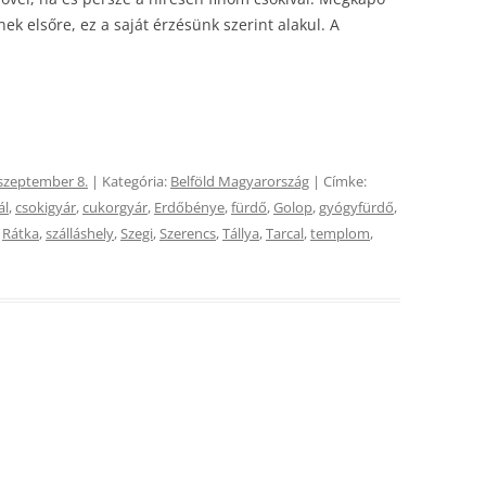
k elsőre, ez a saját érzésünk szerint alakul. A
 szeptember 8.
| Kategória:
Belföld Magyarország
| Címke:
ál
,
csokigyár
,
cukorgyár
,
Erdőbénye
,
fürdő
,
Golop
,
gyógyfürdő
,
,
Rátka
,
szálláshely
,
Szegi
,
Szerencs
,
Tállya
,
Tarcal
,
templom
,