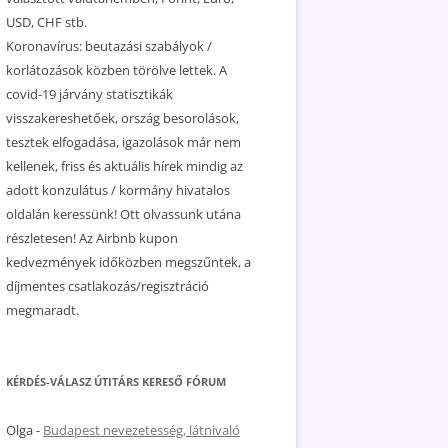
USD, CHF stb.
Koronavírus: beutazási szabályok /
korlátozások közben törölve lettek. A
covid-19 járvány statisztikák
visszakereshetőek, ország besorolások,
tesztek elfogadása, igazolások már nem
kellenek, friss és aktuális hírek mindig az
adott konzulátus / kormány hivatalos
oldalán keressünk! Ott olvassunk utána
részletesen! Az Airbnb kupon
kedvezmények időközben megszűntek, a
díjmentes csatlakozás/regisztráció
megmaradt.
KÉRDÉS-VÁLASZ ÚTITÁRS KERESŐ FÓRUM
Olga
-
Budapest nevezetesség, látnivaló