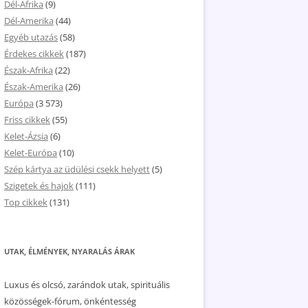
Dél-Afrika
(9)
Dél-Amerika
(44)
Egyéb utazás
(58)
Érdekes cikkek
(187)
Észak-Afrika
(22)
Észak-Amerika
(26)
Európa
(3 573)
Friss cikkek
(55)
Kelet-Ázsia
(6)
Kelet-Európa
(10)
Szép kártya az üdülési csekk helyett
(5)
Szigetek és hajok
(111)
Top cikkek
(131)
UTAK, ÉLMÉNYEK, NYARALÁS ÁRAK
Luxus és olcsó, zarándok utak, spirituális
közösségek-fórum, önkéntesség