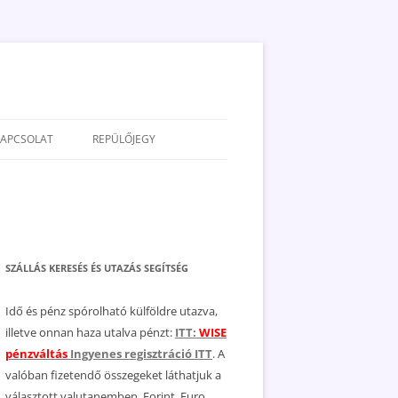
KAPCSOLAT
REPÜLŐJEGY
ADATVÉDELEM
JOGNYILATKOZAT
MÉDIAAJÁNLAT
SZÁLLÁS KERESÉS ÉS UTAZÁS SEGÍTSÉG
Idő és pénz spórolható külföldre utazva,
illetve onnan haza utalva pénzt:
ITT:
WISE
pénzváltás
Ingyenes regisztráció ITT
. A
valóban fizetendő összegeket láthatjuk a
választott valutanemben, Forint, Euro,