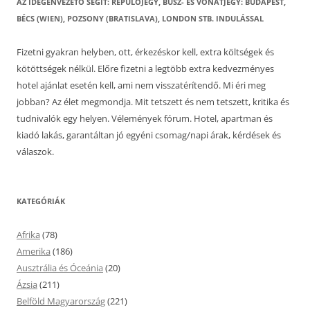
AZ IDEGENVEZETŐ SEGÍT: REPÜLŐJEGY, BUSZ- ÉS VONATJEGY: BUDAPEST,
BÉCS (WIEN), POZSONY (BRATISLAVA), LONDON STB. INDULÁSSAL
Fizetni gyakran helyben, ott, érkezéskor kell, extra költségek és
kötöttségek nélkül. Előre fizetni a legtöbb extra kedvezményes
hotel ajánlat esetén kell, ami nem visszatérítendő. Mi éri meg
jobban? Az élet megmondja. Mit tetszett és nem tetszett, kritika és
tudnivalók egy helyen. Vélemények fórum. Hotel, apartman és
kiadó lakás, garantáltan jó egyéni csomag/napi árak, kérdések és
válaszok.
KATEGÓRIÁK
Afrika
(78)
Amerika
(186)
Ausztrália és Óceánia
(20)
Ázsia
(211)
Belföld Magyarország
(221)