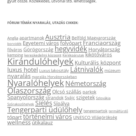
gyűlt össze. Közlekedés, útvonal stb. lehetőségek.
FÓRUM TÉMÁK NYARALÁS, UTAZÁS CIKKEK:
Ausztria
apartmanok
Belföld Magyarország
Anglia
Franciaország
Egyetemi város
folyópart
borvidék
hegyvidék
Horvátország
Görögország
főváros
kikötőváros
kemping
kereskedelmi központ
Kerékpárutak
Kirándulóhelyek
Kulturális központ
Látnivalók
luxus hotel
Luxus lakosztály
múzeum
nyaralás
nyaralás Horvátországban
Nyaralóhelyek
Németország
Olaszország
Olcsó szállás
parkok
Spanyolország
szigetek
strandok
Svájc
Szlovákia
Síelés
Sípálya
Szórakozóhelyek
Tengerparti üdülőhely
tengerpartok
termálfürdő
történelmi város
tópart
UNESCO Világörökség
wellness
útikalauz