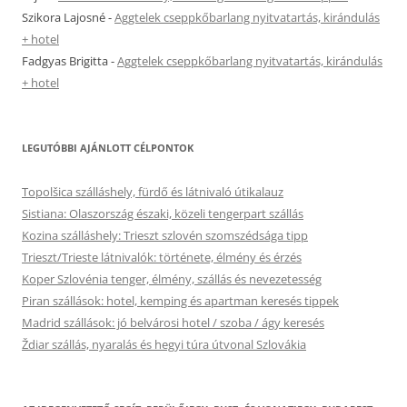
Szikora Lajosné
-
Aggtelek cseppkőbarlang nyitvatartás, kirándulás
+ hotel
Fadgyas Brigitta
-
Aggtelek cseppkőbarlang nyitvatartás, kirándulás
+ hotel
LEGUTÓBBI AJÁNLOTT CÉLPONTOK
Topolšica szálláshely, fürdő és látnivaló útikalauz
Sistiana: Olaszország északi, közeli tengerpart szállás
Kozina szálláshely: Trieszt szlovén szomszédsága tipp
Trieszt/Trieste látnivalók: története, élmény és érzés
Koper Szlovénia tenger, élmény, szállás és nevezetesség
Piran szállások: hotel, kemping és apartman keresés tippek
Madrid szállások: jó belvárosi hotel / szoba / ágy keresés
Ždiar szállás, nyaralás és hegyi túra útvonal Szlovákia