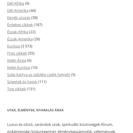
Dél-Afrika
(9)
Dél-Amerika
(44)
Egyéb utazás
(58)
Érdekes cikkek
(187)
Észak-Afrika
(22)
Észak-Amerika
(26)
Európa
(3 573)
Friss cikkek
(55)
Kelet-Ázsia
(6)
Kelet-Európa
(10)
Szép kártya az üdülési csekk helyett
(5)
Szigetek és hajok
(111)
Top cikkek
(131)
UTAK, ÉLMÉNYEK, NYARALÁS ÁRAK
Luxus és olcsó, zarándok utak, spirituális közösségek-fórum,
önkéntesség (Volunteering), élménybeszámolók, vélemények,