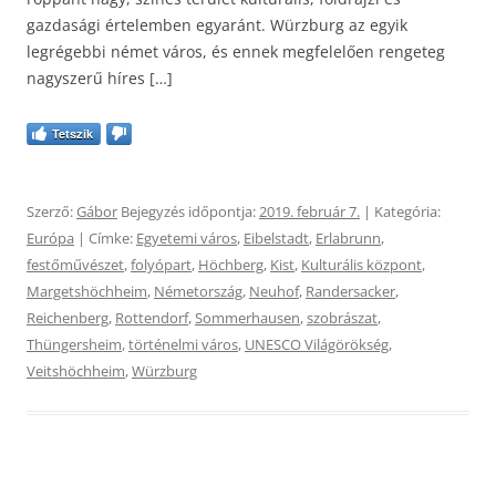
gazdasági értelemben egyaránt. Würzburg az egyik
legrégebbi német város, és ennek megfelelően rengeteg
nagyszerű híres […]
Tetszik
Szerző:
Gábor
Bejegyzés időpontja:
2019. február 7.
| Kategória:
Európa
| Címke:
Egyetemi város
,
Eibelstadt
,
Erlabrunn
,
festőművészet
,
folyópart
,
Höchberg
,
Kist
,
Kulturális központ
,
Margetshöchheim
,
Németország
,
Neuhof
,
Randersacker
,
Reichenberg
,
Rottendorf
,
Sommerhausen
,
szobrászat
,
Thüngersheim
,
történelmi város
,
UNESCO Világörökség
,
Veitshöchheim
,
Würzburg