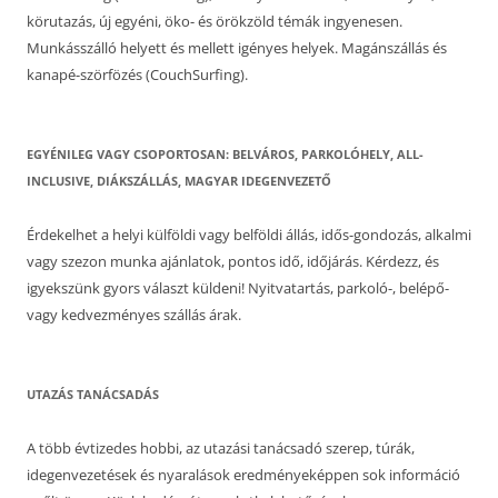
körutazás, új egyéni, öko- és örökzöld témák ingyenesen.
Munkásszálló helyett és mellett igényes helyek. Magánszállás és
kanapé-szörfözés (CouchSurfing).
EGYÉNILEG VAGY CSOPORTOSAN: BELVÁROS, PARKOLÓHELY, ALL-
INCLUSIVE, DIÁKSZÁLLÁS, MAGYAR IDEGENVEZETŐ
Érdekelhet a helyi külföldi vagy belföldi állás, idős-gondozás, alkalmi
vagy szezon munka ajánlatok, pontos idő, időjárás. Kérdezz, és
igyekszünk gyors választ küldeni! Nyitvatartás, parkoló-, belépő-
vagy kedvezményes szállás árak.
UTAZÁS TANÁCSADÁS
A több évtizedes hobbi, az utazási tanácsadó szerep, túrák,
idegenvezetések és nyaralások eredményeképpen sok információ