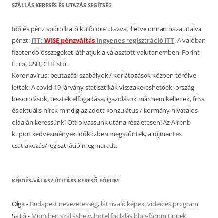
SZÁLLÁS KERESÉS ÉS UTAZÁS SEGÍTSÉG
Idő és pénz spórolható külföldre utazva, illetve onnan haza utalva
pénzt:
ITT:
WISE pénzváltás
Ingyenes regisztráció ITT
. A valóban
fizetendő összegeket láthatjuk a választott valutanemben, Forint,
Euro, USD, CHF stb.
Koronavírus: beutazási szabályok / korlátozások közben törölve
lettek. A covid-19 járvány statisztikák visszakereshetőek, ország
besorolások, tesztek elfogadása, igazolások már nem kellenek, friss
és aktuális hírek mindig az adott konzulátus / kormány hivatalos
oldalán keressünk! Ott olvassunk utána részletesen! Az Airbnb
kupon kedvezmények időközben megszűntek, a díjmentes
csatlakozás/regisztráció megmaradt.
KÉRDÉS-VÁLASZ ÚTITÁRS KERESŐ FÓRUM
Olga
-
Budapest nevezetesség, látnivaló képek, videó és program
Sajtó
-
München szálláshely, hotel foglalás blog-fórum tippek