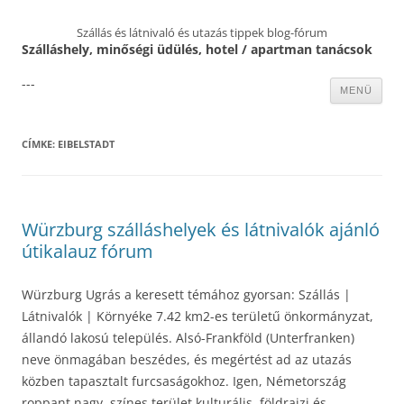
Szállás és látnivaló és utazás tippek blog-fórum
Szálláshely, minőségi üdülés, hotel / apartman tanácsok
---
Kilépés
MENÜ
a
tartalomba
CÍMKE:
EIBELSTADT
Würzburg szálláshelyek és látnivalók ajánló
útikalauz fórum
Würzburg Ugrás a keresett témához gyorsan: Szállás |
Látnivalók | Környéke 7.42 km2-es területű önkormányzat,
állandó lakosú település. Alsó-Frankföld (Unterfranken)
neve önmagában beszédes, és megértést ad az utazás
közben tapasztalt furcsaságokhoz. Igen, Németország
roppant nagy, színes terület kulturális, földrajzi és